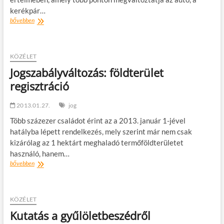
kerékpár…
Figyelem,
bővebben
itt
vannak
az
új
KÖZÉLET
téli
Jogszabályváltozás: földterület
közlekedési
regisztráció
szabályok!
2013.01.27.
jog
Több százezer családot érint az a 2013. január 1-jével
hatályba lépett rendelkezés, mely szerint már nem csak
kizárólag az 1 hektárt meghaladó termőföldterületet
használó, hanem…
Jogszabályváltozás:
bővebben
földterület
regisztráció
KÖZÉLET
Kutatás a gyűlöletbeszédről