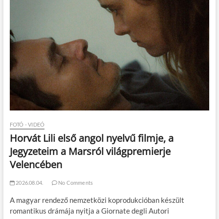
FOTÓ - VIDEÓ
Horvát Lili első angol nyelvű filmje, a
Jegyzeteim a Marsról világpremierje
Velencében
2026.08.04.
No Comments
A magyar rendező nemzetközi koprodukcióban készült
romantikus drámája nyitja a Giornate degli Autori