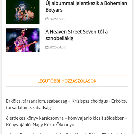
Új albummal jelentkezik a Bohemian
Betyars
2026.05.11.
A Heaven Street Seven-től a
sznobellákig
2026.04.07.
LEGUTÓBBI HOZZÁSZÓLÁSOK
Erkölcs, társadalom, szabadság – Krízispszichológus
-
Erkölcs,
társadalom, szabadság
6 érdekes könyv karácsonyra – könyvajánló kicsit zöldebben
-
Könyvajánló: Nagy Réka: Ökoanyu