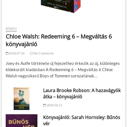
KÖNYV
Chloe Walsh: Redeeming 6 – Megváltás 6
könyvajánló
2026.07.24.
No Comments
Joey és Aoife története új fejezethez érkezik az új, különleges
éldekorált kiadásban A Redeeming 6 – Megváltás 6 Chloe
Walsh nagysikerű Boys of Tommen sorozatának…
Laura Brooke Robson: A hazavágyók
átka – könyvajánló
2026.06.15.
Könyvajánló: Sarah Hornsley: Bűnös
vér