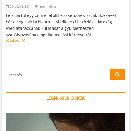
2013.01.26.
jog
média
Februártól egy online letölthető kérdőív visszaküldésével
bárki segítheti a Nemzeti Média- és Hírközlési Hatóság
Médiatanácsának kutatását a gyűlöletbeszéd
szabályozásának jogalkalmazási kérdéseiről.
Kutatás
bővebben
a
gyűlöletbeszédről
keresés
…
LEGFRISSEB CIKKEK