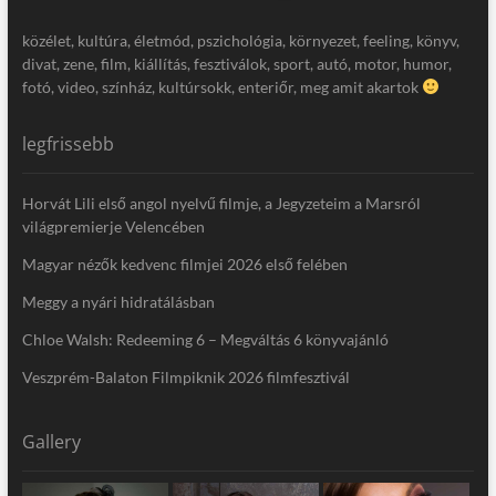
közélet, kultúra, életmód, pszichológia, környezet, feeling, könyv,
divat, zene, film, kiállítás, fesztiválok, sport, autó, motor, humor,
fotó, video, színház, kultúrsokk, enteriőr, meg amit akartok
legfrissebb
Horvát Lili első angol nyelvű filmje, a Jegyzeteim a Marsról
világpremierje Velencében
Magyar nézők kedvenc filmjei 2026 első felében
Meggy a nyári hidratálásban
Chloe Walsh: Redeeming 6 – Megváltás 6 könyvajánló
Veszprém-Balaton Filmpiknik 2026 filmfesztivál
Gallery