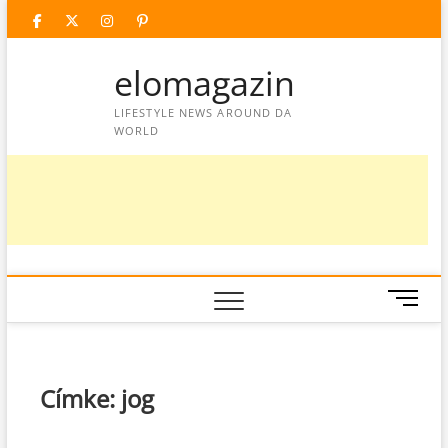
Skip
facebook
twitter
instagram
googleplus
pinterest
to
content
elomagazin
LIFESTYLE NEWS AROUND DA
WORLD
M
e
n
u
B
Címke:
jog
u
t