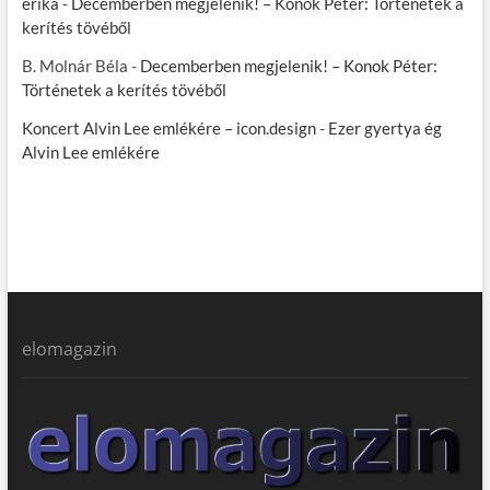
erika
-
Decemberben megjelenik! – Konok Péter: Történetek a
kerítés tövéből
B. Molnár Béla
-
Decemberben megjelenik! – Konok Péter:
Történetek a kerítés tövéből
Koncert Alvin Lee emlékére – icon.design
-
Ezer gyertya ég
Alvin Lee emlékére
elomagazin