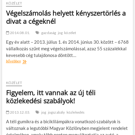
t
KÖZÉLET
o
Végelszámolás helyett kényszertörlés a
n
divat a cégeknél
2014.08.01.
gazdaság
jog
közélet
Egy év alatt – 2013. július 1. és 2014. június 30. között – 6768
vállalkozás szűnt meg végelszámolással, azaz 55 százalékkal
kevesebb cég tulajdonosa döntött…
Végelszámolás
bővebben
helyett
kényszertörlés
a
divat
KÖZÉLET
a
Figyelem, itt vannak az új téli
cégeknél
közlekedési szabályok!
2013.12.03.
jog
jogszabály
közlekedés
A téli gumikra és a biciklilámpákra vonatkozó szabályok is
változnak a legutóbbi Magyar Közlönyben megjelent rendelet
értelmében, amely több ponton megváltoztatja az autó, a