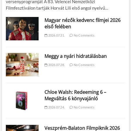
versenyprogramját A 83. Velencei Nemzetközi
Filmfesztiválon tartják Horvát Lili első angol nyelvű…
Magyar nézők kedvenc filmjei 2026
első felében
2026.07.31.
No Comments
Meggy a nyári hidratálásban
2026.07.28.
No Comments
Chloe Walsh: Redeeming 6 –
Megváltás 6 könyvajánló
2026.07.24.
No Comments
Veszprém-Balaton Filmpiknik 2026