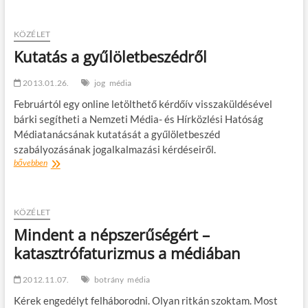
új
fejezet
a
KÖZÉLET
média
Kutatás a gyűlöletbeszédről
történetében
2013.01.26.
jog
média
Februártól egy online letölthető kérdőív visszaküldésével
bárki segítheti a Nemzeti Média- és Hírközlési Hatóság
Médiatanácsának kutatását a gyűlöletbeszéd
szabályozásának jogalkalmazási kérdéseiről.
Kutatás
bővebben
a
gyűlöletbeszédről
KÖZÉLET
Mindent a népszerűségért –
katasztrófaturizmus a médiában
2012.11.07.
botrány
média
Kérek engedélyt felháborodni. Olyan ritkán szoktam. Most