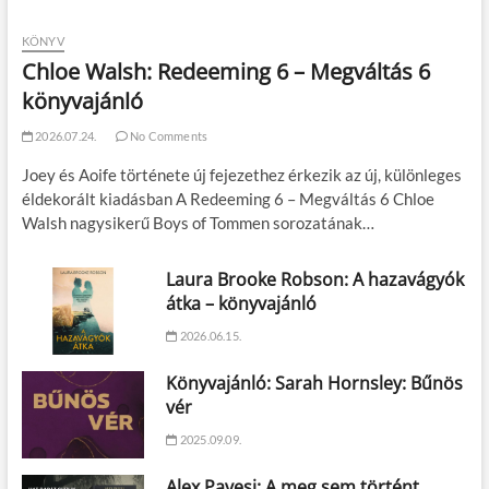
KÖNYV
Chloe Walsh: Redeeming 6 – Megváltás 6
könyvajánló
2026.07.24.
No Comments
Joey és Aoife története új fejezethez érkezik az új, különleges
éldekorált kiadásban A Redeeming 6 – Megváltás 6 Chloe
Walsh nagysikerű Boys of Tommen sorozatának…
Laura Brooke Robson: A hazavágyók
átka – könyvajánló
2026.06.15.
Könyvajánló: Sarah Hornsley: Bűnös
vér
2025.09.09.
Alex Pavesi: A meg sem történt