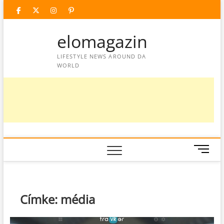
Skip
facebook
twitter
instagram
googleplus
pinterest
to
content
elomagazin
LIFESTYLE NEWS AROUND DA
WORLD
M
e
n
u
B
Címke:
média
u
t