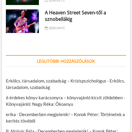
2026.05.11.
A Heaven Street Seven-től a
sznobellákig
2026.04.07.
LEGUTÓBBI HOZZÁSZÓLÁSOK
Erkölcs, társadalom, szabadság – Krízispszichológus
-
Erkölcs,
társadalom, szabadság
6 érdekes könyv karácsonyra – könyvajánló kicsit zöldebben
-
Könyvajánló: Nagy Réka: Ökoanyu
erika
-
Decemberben megjelenik! – Konok Péter: Történetek a
kerítés tövéből
B. Molnár Béla
-
Decemberben megjelenik! – Konok Péter: