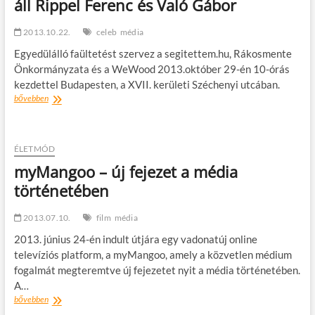
áll Rippel Ferenc és Való Gábor
2013.10.22.
celeb
média
Egyedülálló faültetést szervez a segitettem.hu, Rákosmente
Önkormányzata és a WeWood 2013.október 29-én 10-órás
kezdettel Budapesten, a XVII. kerületi Széchenyi utcában.
200
bővebben
darab
fa
az
„áldozat”
ÉLETMÓD
–
myMangoo – új fejezet a média
Kertésznek
történetében
áll
Rippel
Ferenc
2013.07.10.
film
média
és
Való
2013. június 24-én indult útjára egy vadonatúj online
Gábor
televíziós platform, a myMangoo, amely a közvetlen médium
fogalmát megteremtve új fejezetet nyit a média történetében.
A…
myMangoo
bővebben
–