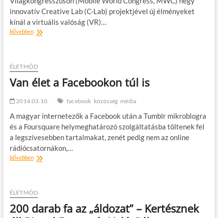
Világkongresszuson (Mobile World Congress, MWC) négy
innovatív Creative Lab (C-Lab) projektjével új élményeket
kínál a virtuális valóság (VR)…
A
bővebben
Samsung
C-
Lab
új
ÉLETMÓD
virtuális
Van élet a Facebookon túl is
valóság
projektekkel
2014.03.10.
érkezik
facebook
közösség
média
az
A magyar internetezők a Facebook után a Tumblr mikroblogra
idei
és a Foursquare helymeghatározó szolgáltatásba töltenek fel
Mobil
Világkongresszusra
a legszívesebben tartalmakat, zenét pedig nem az online
rádiócsatornákon,…
Van
bővebben
élet
a
Facebookon
túl
ÉLETMÓD
is
200 darab fa az „áldozat” – Kertésznek