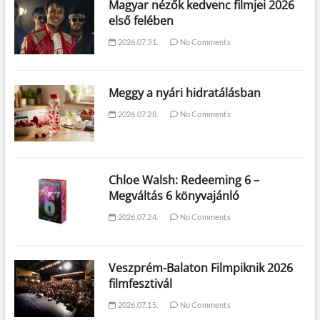
Magyar nézők kedvenc filmjei 2026
első felében
2026.07.31.
No Comments
Meggy a nyári hidratálásban
2026.07.28.
No Comments
Chloe Walsh: Redeeming 6 –
Megváltás 6 könyvajánló
2026.07.24.
No Comments
Veszprém-Balaton Filmpiknik 2026
filmfesztivál
2026.07.15.
No Comments