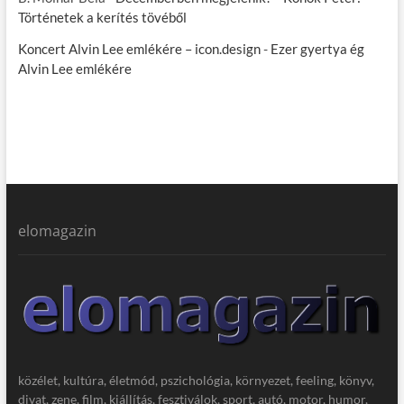
Történetek a kerítés tövéből
Koncert Alvin Lee emlékére – icon.design
-
Ezer gyertya ég
Alvin Lee emlékére
elomagazin
közélet, kultúra, életmód, pszichológia, környezet, feeling, könyv,
divat, zene, film, kiállítás, fesztiválok, sport, autó, motor, humor,