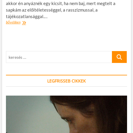
akkor én anyáznék egy kicsit, ha nem baj, mert megtelt a
sapkám az előítéletességgel, a rasszizmussal, a
tájékozatlansággal.…
Mindent
bővebben
a
népszerűségért
–
katasztrófaturizmus
a
keresés
médiában
…
LEGFRISSEB CIKKEK