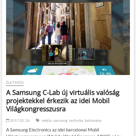
t
o
n
ÉLETMÓD
A Samsung C-Lab új virtuális valóság
projektekkel érkezik az idei Mobil
Világkongresszusra
2017.02.26.
média
samsung
technika
tudomány
A Samsung Electronics az idei barcelonai Mobil