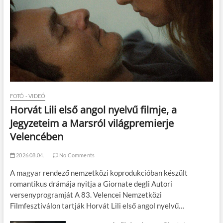
FOTÓ - VIDEÓ
Horvát Lili első angol nyelvű filmje, a
Jegyzeteim a Marsról világpremierje
Velencében
2026.08.04.
No Comments
A magyar rendező nemzetközi koprodukcióban készült
romantikus drámája nyitja a Giornate degli Autori
versenyprogramját A 83. Velencei Nemzetközi
Filmfesztiválon tartják Horvát Lili első angol nyelvű…