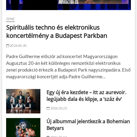
ZENE
Spirituális techno és elektronikus
koncertélmény a Budapest Parkban
2026.06.30.
Padre Guilherme először ad koncertet Magyarországon
Augusztus 20-án két különleges nemzetközi elektronikus
zenei produkció érkezik a Budapest Park nagyszínpadára. Első
magyarországi koncertjét adja Padre Guilherme…
Egy új éra kezdete – itt az aurevoir.
legújabb dala és klipje, a ‘száz év’
2026.05.25.
Új albummal jelentkezik a Bohemian
Betyars