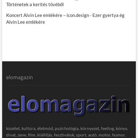
Történetek a kerítés tövéből
Koncert Alvin Lee emlékére – icon.design
-
Ezer gyertya ég
Alvin Lee emlékére
elomagazin
közélet, kultúra, életmód, pszichológia, környezet, feeling, könyv,
divat, zene, film, kiállítás, fesztiválok, sport, autó, motor, humor,