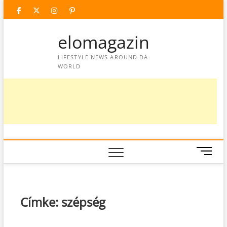
Skip
facebook
twitter
instagram
googleplus
pinterest
to
content
elomagazin
LIFESTYLE NEWS AROUND DA
WORLD
M
e
n
u
B
Címke:
szépség
u
t