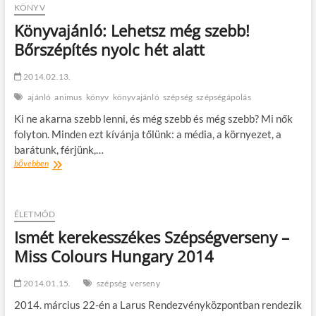
t
KÖNYV
o
Könyvajánló: Lehetsz még szebb!
n
Bőrszépítés nyolc hét alatt
2014.02.13.
ajánló
animus
könyv
könyvajánló
szépség
szépségápolás
Ki ne akarna szebb lenni, és még szebb és még szebb? Mi nők
folyton. Minden ezt kívánja tőlünk: a média, a környezet, a
barátunk, férjünk,…
Könyvajánló:
bővebben
Lehetsz
még
szebb!
Bőrszépítés
ÉLETMÓD
nyolc
Ismét kerekesszékes Szépségverseny –
hét
Miss Colours Hungary 2014
alatt
2014.01.15.
szépség
verseny
2014. március 22-én a Larus Rendezvényközpontban rendezik