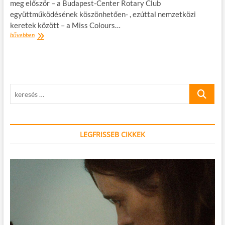
meg először – a Budapest-Center Rotary Club
együttműködésének köszönhetően- , ezúttal nemzetközi
keretek között – a Miss Colours…
Ismét
bővebben
kerekesszékes
Szépségverseny
–
Miss
Colours
keresés
Hungary
2014
…
LEGFRISSEB CIKKEK