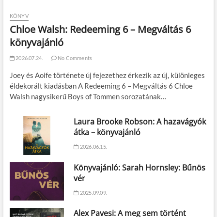
KÖNYV
Chloe Walsh: Redeeming 6 – Megváltás 6
könyvajánló
2026.07.24.
No Comments
Joey és Aoife története új fejezethez érkezik az új, különleges
éldekorált kiadásban A Redeeming 6 – Megváltás 6 Chloe
Walsh nagysikerű Boys of Tommen sorozatának…
Laura Brooke Robson: A hazavágyók
átka – könyvajánló
2026.06.15.
Könyvajánló: Sarah Hornsley: Bűnös
vér
2025.09.09.
Alex Pavesi: A meg sem történt