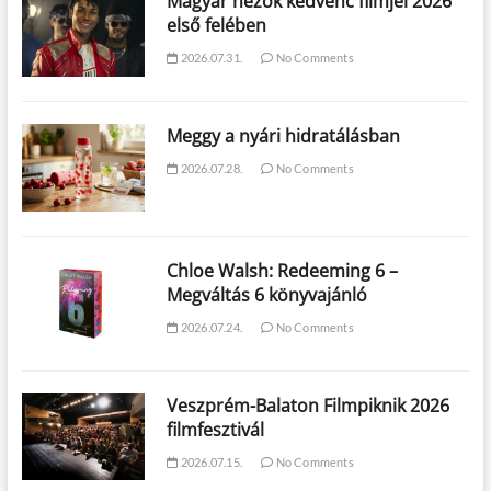
Magyar nézők kedvenc filmjei 2026
első felében
2026.07.31.
No Comments
Meggy a nyári hidratálásban
2026.07.28.
No Comments
Chloe Walsh: Redeeming 6 –
Megváltás 6 könyvajánló
2026.07.24.
No Comments
Veszprém-Balaton Filmpiknik 2026
filmfesztivál
2026.07.15.
No Comments