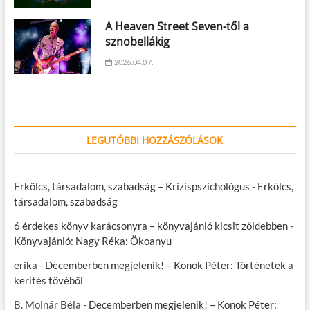
A Heaven Street Seven-től a
sznobellákig
2026.04.07.
LEGUTÓBBI HOZZÁSZÓLÁSOK
Erkölcs, társadalom, szabadság – Krízispszichológus
-
Erkölcs,
társadalom, szabadság
6 érdekes könyv karácsonyra – könyvajánló kicsit zöldebben
-
Könyvajánló: Nagy Réka: Ökoanyu
erika
-
Decemberben megjelenik! – Konok Péter: Történetek a
kerítés tövéből
B. Molnár Béla
-
Decemberben megjelenik! – Konok Péter: