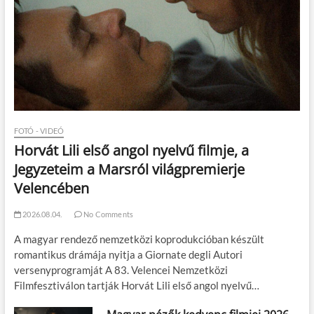
FOTÓ - VIDEÓ
Horvát Lili első angol nyelvű filmje, a
Jegyzeteim a Marsról világpremierje
Velencében
2026.08.04.
No Comments
A magyar rendező nemzetközi koprodukcióban készült
romantikus drámája nyitja a Giornate degli Autori
versenyprogramját A 83. Velencei Nemzetközi
Filmfesztiválon tartják Horvát Lili első angol nyelvű…