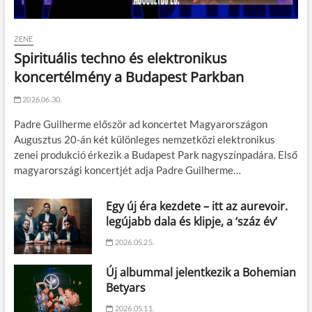
ZENE
Spirituális techno és elektronikus
koncertélmény a Budapest Parkban
2026.06.30.
Padre Guilherme először ad koncertet Magyarországon
Augusztus 20-án két különleges nemzetközi elektronikus
zenei produkció érkezik a Budapest Park nagyszínpadára. Első
magyarországi koncertjét adja Padre Guilherme…
Egy új éra kezdete – itt az aurevoir.
legújabb dala és klipje, a ‘száz év’
2026.05.25.
Új albummal jelentkezik a Bohemian
Betyars
2026.05.11.