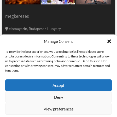
megkeresés
elomagazin, Budapest / Hungary
+36 20 333-6009
Manage Consent
szerkesztoseg@elomagazin.com
To provide the best experiences, we use technologies like cookies to store
elomagazin
and/or access device information. Consenting to these technologies will allow
us to process data such as browsing behavior or unique IDs on this site. Not
consenting or withdrawing consent, may adversely affect certain features and
functions.
facebook
twitter
instagram
googleplus
pinterest
Accept
kapcsolat
home
adatvédelem
impresszum
Deny
elomagazin
| powered by
icon.desing
:: internet solutions |
designed by:
theme freesia
| © copyright, all right reserved
View preferences