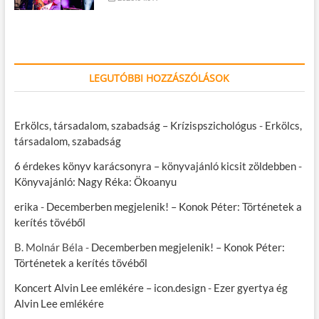
LEGUTÓBBI HOZZÁSZÓLÁSOK
Erkölcs, társadalom, szabadság – Krízispszichológus
-
Erkölcs,
társadalom, szabadság
6 érdekes könyv karácsonyra – könyvajánló kicsit zöldebben
-
Könyvajánló: Nagy Réka: Ökoanyu
erika
-
Decemberben megjelenik! – Konok Péter: Történetek a
kerítés tövéből
B. Molnár Béla
-
Decemberben megjelenik! – Konok Péter:
Történetek a kerítés tövéből
Koncert Alvin Lee emlékére – icon.design
-
Ezer gyertya ég
Alvin Lee emlékére