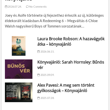
2026.07.24.
No Comments
Joey és Aoife története új fejezethez érkezik az új, különleges
éldekorált kiadásban A Redeeming 6 – Megváltás 6 Chloe
Walsh nagysikerű Boys of Tommen sorozatának…
Laura Brooke Robson: A hazavágyók
átka – könyvajánló
2026.06.15.
Könyvajánló: Sarah Hornsley: Bűnös
vér
2025.09.09.
Alex Pavesi: A meg sem történt
gyilkosságok – Könyvajánló
2025.07.28.