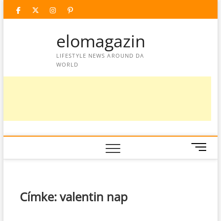
Skip
facebook
twitter
instagram
googleplus
pinterest
to
content
elomagazin
LIFESTYLE NEWS AROUND DA
WORLD
M
e
n
u
B
Címke:
valentin nap
u
t