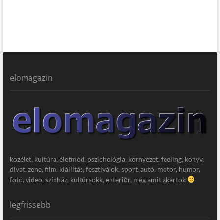
elomagazin
közélet, kultúra, életmód, pszichológia, környezet, feeling, könyv,
divat, zene, film, kiállítás, fesztiválok, sport, autó, motor, humor,
fotó, video, színház, kultúrsokk, enteriőr, meg amit akartok
legfrissebb