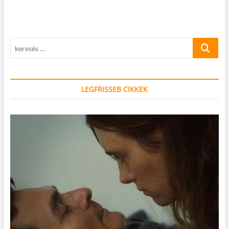
selfie
–
csókverseny!
keresés
…
LEGFRISSEB CIKKEK