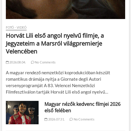
FOTÓ - VIDEÓ
Horvát Lili első angol nyelvű filmje, a
Jegyzeteim a Marsról világpremierje
Velencében
2026.08.04.
No Comments
A magyar rendező nemzetközi koprodukcióban készült
romantikus drámája nyitja a Giornate degli Autori
versenyprogramját A 83. Velencei Nemzetközi
Filmfesztiválon tartják Horvát Lili első angol nyelvű…
Magyar nézők kedvenc filmjei 2026
első felében
2026.07.31.
No Comments