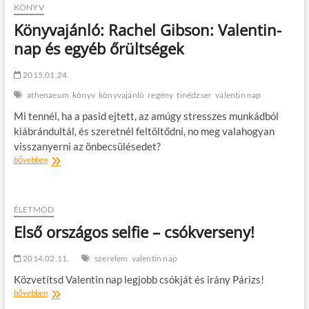
t
KÖNYV
o
Könyvajánló: Rachel Gibson: Valentin-
n
nap és egyéb őrültségek
2015.01.24.
athenaeum
könyv
könyvajánló
regény
tinédzser
valentin nap
Mi tennél, ha a pasid ejtett, az amúgy stresszes munkádból
kiábrándultál, és szeretnél feltöltődni, no meg valahogyan
visszanyerni az önbecsülésedet?
Könyvajánló:
bővebben
Rachel
Gibson:
Valentin-
nap
ÉLETMÓD
és
Első országos selfie – csókverseny!
egyéb
őrültségek
2014.02.11.
szerelem
valentin nap
Közvetítsd Valentin nap legjobb csókját és irány Párizs!
Első
bővebben
országos