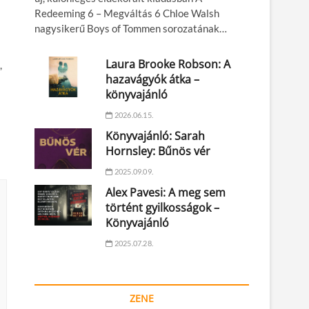
Redeeming 6 – Megváltás 6 Chloe Walsh
nagysikerű Boys of Tommen sorozatának…
Laura Brooke Robson: A
,
hazavágyók átka –
könyvajánló
2026.06.15.
Könyvajánló: Sarah
Hornsley: Bűnös vér
2025.09.09.
Alex Pavesi: A meg sem
történt gyilkosságok –
Könyvajánló
2025.07.28.
ZENE