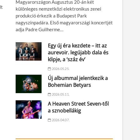
Magyarországon Augusztus 20-án két
lt
különleges nemzetközi elektronikus zenei
produkció érkezik a Budapest Park
nagyszínpadára. Első magyarországi koncertjét
adja Padre Guilherme…
Egy új éra kezdete – itt az
aurevoir. legújabb dala és
klipje, a ‘száz év’
2026.05.25.
Új albummal jelentkezik a
Bohemian Betyars
2026.05.11.
A Heaven Street Seven-től
a sznobellákig
2026.04.07.