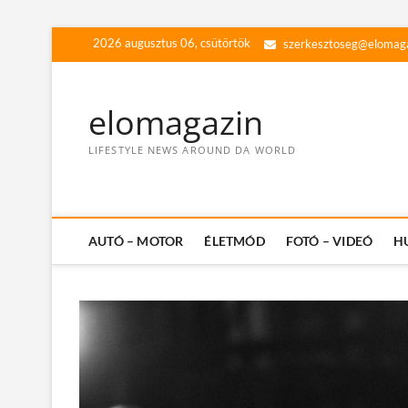
Skip
2026 augusztus 06, csütörtök
szerkesztoseg@elomag
to
content
elomagazin
LIFESTYLE NEWS AROUND DA WORLD
AUTÓ – MOTOR
ÉLETMÓD
FOTÓ – VIDEÓ
H