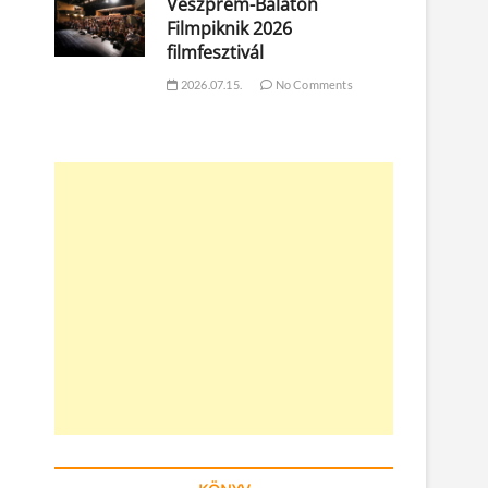
Veszprém-Balaton
Filmpiknik 2026
filmfesztivál
2026.07.15.
No Comments