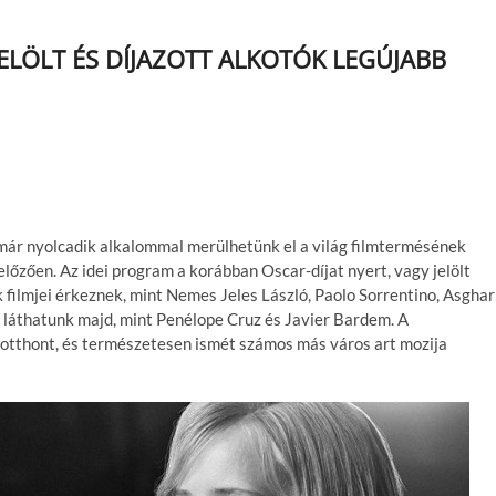
ELÖLT ÉS DÍJAZOTT ALKOTÓK LEGÚJABB
már nyolcadik alkalommal merülhetünk el a világ filmtermésének
lőzően. Az idei program a korábban Oscar-díjat nyert, vagy jelölt
k filmjei érkeznek, mint Nemes Jeles László, Paolo Sorrentino, Asghar
et láthatunk majd, mint Penélope Cruz és Javier Bardem. A
 otthont, és természetesen ismét számos más város art mozija