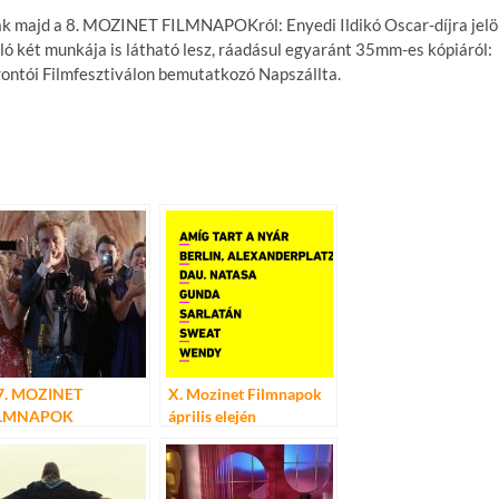
k majd a 8. MOZINET FILMNAPOKról: Enyedi Ildikó Oscar-díjra jelö
zló két munkája is látható lesz, ráadásul egyaránt 35mm-es kópiáról:
orontói Filmfesztiválon bemutatkozó Napszállta.
7. MOZINET
X. Mozinet Filmnapok
ILMNAPOK
április elején
ROGRAMJA