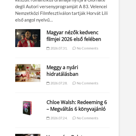
degli Autori versenyprogramját A 83. Velencei
Nemzetközi Filmfesztiválon tartják Horvát Lili
első angol nyelvű…
Magyar nézők kedvenc
filmjei 2026 első felében
2026.07.31.
No Comments
Meggy a nyári
hidratálásban
2026.07.28.
No Comments
Chloe Walsh: Redeeming 6
– Megváltás 6 könyvajánló
2026.07.24.
No Comments