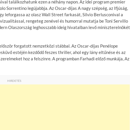
áival találkozhatunk ezen a néhány napon. Az idei program premier
aolo Sorrentino legújabbja. Az Oscar-díjas A nagy szépség, az Ifjúság,
y leforgassa az olasz Wall Street farkasát, Silvio Berlusconival a
izualitással, rengeteg zenével és humorral mutatja be Toni Servillo
ern Olaszország leghosszabb ideig hivatalban levő miniszterelnökét
először forgatott nemzetközi stábbal. Az Oscar-díjas Penélope
sküvő estéjén kezdődő feszes thriller, ahol egy lány eltűnése és az
szerelmeket hoz a felszínre. A programban Farhadi előző munkája, Az
HIRDETÉS