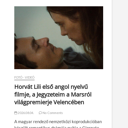
n
FOTÓ - VIDEÓ
Horvát Lili első angol nyelvű
filmje, a Jegyzeteim a Marsról
világpremierje Velencében
2026.08.04.
No Comments
A magyar rendező nemzetközi koprodukcióban
készült romantikus drámája nyitja a Giornate