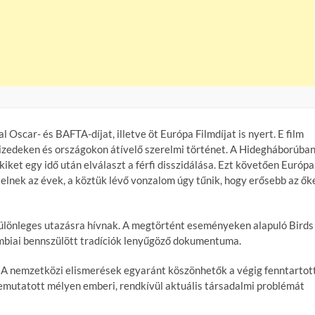
 Oscar- és BAFTA-díjat, illetve öt Európa Filmdíjat is nyert. E film
vtizedeken és országokon átívelő szerelmi történet. A Hidegháborúba
kiket egy idő után elválaszt a férfi disszidálása. Ezt követően Európa
telnek az évek, a köztük lévő vonzalom úgy tűnik, hogy erősebb az ők
s különleges utazásra hívnak. A megtörtént eseményeken alapuló Birds
umbiai bennszülött tradíciók lenyűgöző dokumentuma.
ek. A nemzetközi elismerések egyaránt köszönhetők a végig fenntartott
bemutatott mélyen emberi, rendkívül aktuális társadalmi problémát