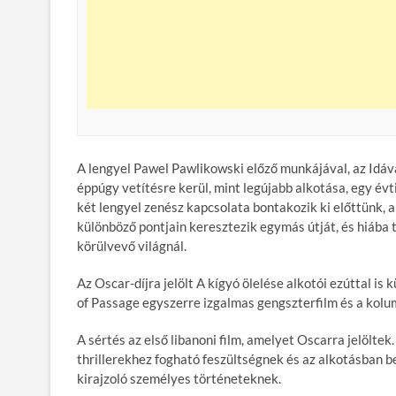
A lengyel Pawel Pawlikowski előző munkájával, az Idával
éppúgy vetítésre kerül, mint legújabb alkotása, egy é
két lengyel zenész kapcsolata bontakozik ki előttünk, a
különböző pontjain keresztezik egymás útját, és hiába 
körülvevő világnál.
Az Oscar-díjra jelölt A kígyó ölelése alkotói ezúttal i
of Passage egyszerre izgalmas gengszterfilm és a kol
A sértés az első libanoni film, amelyet Oscarra jelölt
thrillerekhez fogható feszültségnek és az alkotásban 
kirajzoló személyes történeteknek.