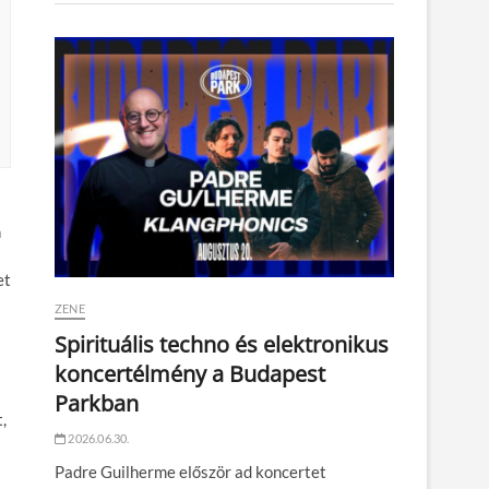
n
et
ZENE
Spirituális techno és elektronikus
koncertélmény a Budapest
Parkban
,
2026.06.30.
Padre Guilherme először ad koncertet