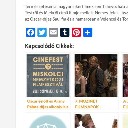
Természetesen a magyar sikerfilmek sem hiányozhatna
Testről és lélekről című filmje mellett Nemes Jeles Lás
az Oscar-díjas Saul fia és a hamarosan a Velencei és T
F
T
E
T
Pi
O
ac
w
m
u
nt
ss
Kapcsolódó Cikkek:
e
itt
ail
m
er
za
b
er
bl
es
m
o
r
t
e
o
g
k
Oscar-jelölt és Arany
7. MOZINET
A 
Pálma-díjas alkotás is a
FILMNAPOK –
F
CineFesten
CANNES-I ÉS
P
VELENCEI SIKEREK
PREMIER ELŐTT