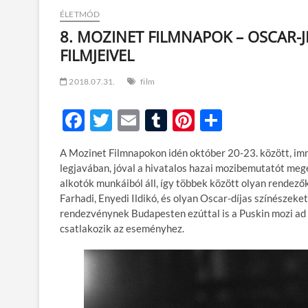
ÉLETMÓD
8. MOZINET FILMNAPOK – OSCAR-J
FILMJEIVEL
2018.07.31.
film
F
T
E
T
Pi
O
ac
w
m
u
nt
ss
A Mozinet Filmnapokon idén október 20-23. között, im
e
itt
ail
m
er
za
legjavában, jóval a hivatalos hazai mozibemutatót mege
b
er
bl
es
m
alkotók munkáiból áll, így többek között olyan rendező
Farhadi, Enyedi Ildikó, és olyan Oscar-díjas színészek
o
r
t
e
rendezvénynek Budapesten ezúttal is a Puskin mozi ad
o
g
csatlakozik az eseményhez.
k