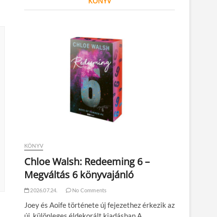
KÖNYV
KÖNYV
Chloe Walsh: Redeeming 6 –
Megváltás 6 könyvajánló
2026.07.24.
No Comments
Joey és Aoife története új fejezethez érkezik az
új, különleges éldekorált kiadásban A