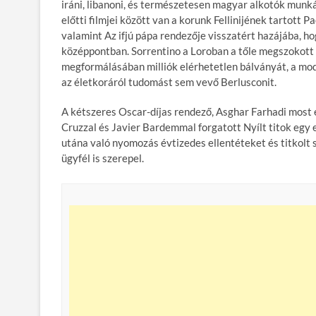
iráni, libanoni, és természetesen magyar alkotók munk
előtti filmjei között van a korunk Fellinijének tartott P
valamint Az ifjú pápa rendezője visszatért hazájába, hog
középpontban. Sorrentino a Loroban a tőle megszokott v
megformálásában milliók elérhetetlen bálványát, a mod
az életkoráról tudomást sem vevő Berlusconit.
A kétszeres Oscar-díjas rendező, Asghar Farhadi most 
Cruzzal és Javier Bardemmal forgatott Nyílt titok egy e
utána való nyomozás évtizedes ellentéteket és titkolt 
ügyfél is szerepel.