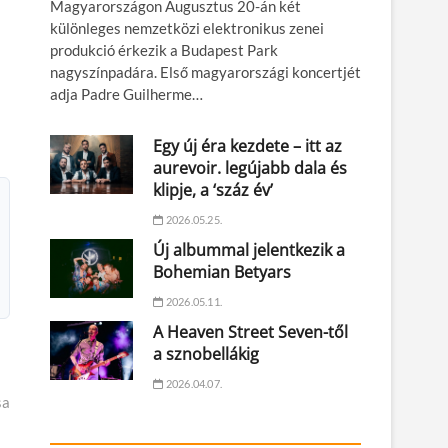
Magyarországon Augusztus 20-án két
különleges nemzetközi elektronikus zenei
produkció érkezik a Budapest Park
nagyszínpadára. Első magyarországi koncertjét
adja Padre Guilherme…
Egy új éra kezdete – itt az
aurevoir. legújabb dala és
klipje, a ‘száz év’
2026.05.25.
Új albummal jelentkezik a
Bohemian Betyars
2026.05.11.
A Heaven Street Seven-től
a sznobellákig
ező
2026.04.07.
sa