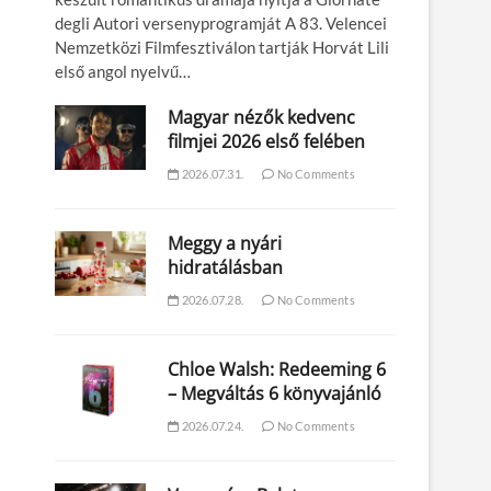
degli Autori versenyprogramját A 83. Velencei
Nemzetközi Filmfesztiválon tartják Horvát Lili
első angol nyelvű…
Magyar nézők kedvenc
filmjei 2026 első felében
2026.07.31.
No Comments
Meggy a nyári
hidratálásban
2026.07.28.
No Comments
Chloe Walsh: Redeeming 6
– Megváltás 6 könyvajánló
2026.07.24.
No Comments