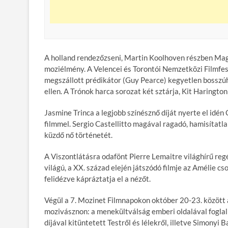
A holland rendezőzseni, Martin Koolhoven részben Magy
moziélmény. A Velencei és Torontói Nemzetközi Filmfes
megszállott prédikátor (Guy Pearce) kegyetlen bosszú
ellen. A Trónok harca sorozat két sztárja, Kit Haringto
Jasmine Trinca a legjobb színésznő díját nyerte el idé
filmmel. Sergio Castellitto magával ragadó, hamisítatl
küzdő nő történetét.
A Viszontlátásra odafönt Pierre Lemaitre világhírű re
világú, a XX. század elején játszódó filmje az Amélie c
felidézve kápráztatja el a nézőt.
Végül a 7. Mozinet Filmnapokon október 20-23. között 
mozivásznon: a menekültválság emberi oldalával foglal
díjával kitüntetett Testről és lélekről, illetve Simonyi