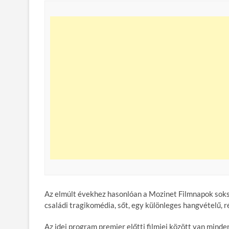
Az elmúlt évekhez hasonlóan a Mozinet Filmnapok soks
családi tragikomédia, sőt, egy különleges hangvételű, r
Az idei program premier előtti filmjei között van minden