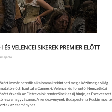
I ÉS VELENCEI SIKEREK PREMIER ELŐTT
amajánló
között immár hetedik alkalommal tekintheti meg a közönség a világ
mutató előtt. Ezúttal a Cannes-i, Velencei és Torontói Nemzetközi
ött érkezik az Életrevalók rendezőinek az új filmje, az Eszeveszett
ható lesz a nagyvásznon. A rendezvénynek Budapesten a Puskin mozi a
akoztak az eseményhez.