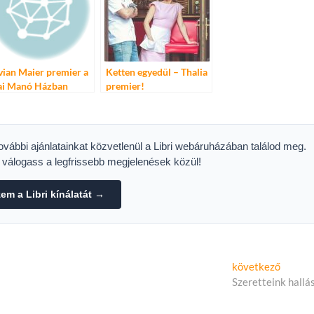
vian Maier premier a
Ketten egyedül – Thalia
i Manó Házban
premier!
további ajánlatainkat közvetlenül a Libri webáruházában találod meg.
s válogass a legfrissebb megjelenések közül!
m a Libri kínálatát →
Követk
következő
cikk:
Szeretteink hallá