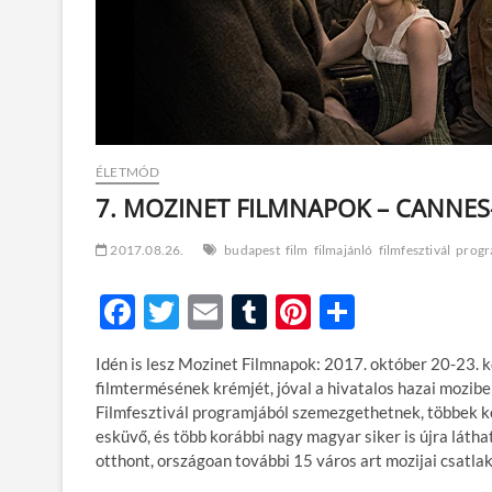
ÉLETMÓD
7. MOZINET FILMNAPOK – CANNES-
2017.08.26.
budapest
film
filmajánló
filmfesztivál
progr
F
T
E
T
Pi
O
ac
w
m
u
nt
ss
Idén is lesz Mozinet Filmnapok: 2017. október 20-23. 
e
itt
ail
m
er
za
filmtermésének krémjét, jóval a hivatalos hazai mozibe
b
er
bl
es
m
Filmfesztivál programjából szemezgethetnek, többek köz
esküvő, és több korábbi nagy magyar siker is újra lát
o
r
t
e
otthont, országoan további 15 város art mozijai csatl
o
g