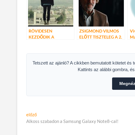
RÖVIDESEN
ZSIGMOND VILMOS
Vi
KEZDŐDIK A
ELŐTT TISZTELEG A 2.
Ma
SZEMREVALÓ
MAGYAR FILMHÉT
FILMNAPOK!
Tetszett az ajánló? A cikkben bemutatott kötetet és 
Kattints az alábbi gombra, é
Megnéze
Bejegyzés
Előző
előző
cikk:
Alkoss szabadon a Samsung Galaxy Note8-cal!
navigáció