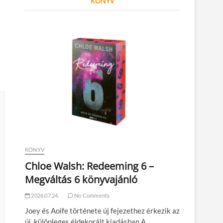
KÖNYV
KÖNYV
Chloe Walsh: Redeeming 6 –
Megváltás 6 könyvajánló
2026.07.24.
No Comments
Joey és Aoife története új fejezethez érkezik az
új, különleges éldekorált kiadásban A