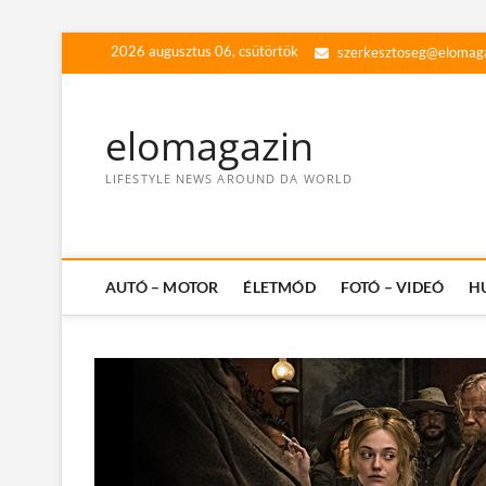
Skip
2026 augusztus 06, csütörtök
szerkesztoseg@elomag
to
content
elomagazin
LIFESTYLE NEWS AROUND DA WORLD
AUTÓ – MOTOR
ÉLETMÓD
FOTÓ – VIDEÓ
H