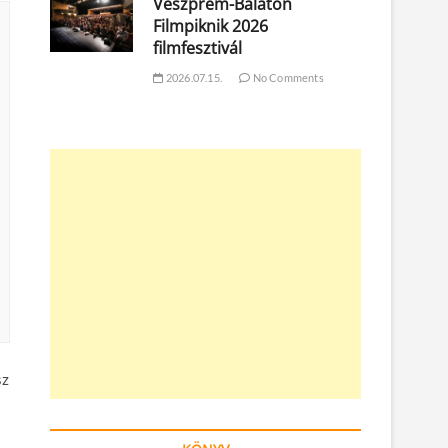
Veszprém-Balaton
Filmpiknik 2026
filmfesztivál
2026.07.15.
No Comments
sz