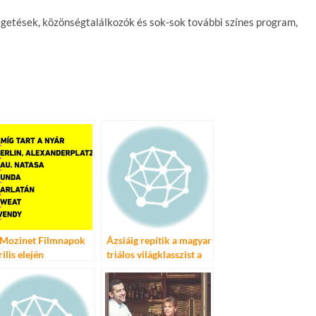
élgetések, közönségtalálkozók és sok-sok további színes program,
 Mozinet Filmnapok
Ázsiáig repítik a magyar
ilis elején
triálos világklasszist a
sikerek