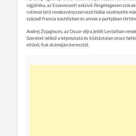
vígjátéka, az Eszeveszett esküvő. Fergetegesen szóra
rutinnal bíró rendezvényszervező hiába vezényelte már 
századi francia kastélyban és annak a parkjában törté
Andrej Zvjagincev, az Oscar-díjra jelölt Leviathan rende
Szeretet nélkül a képmutató és kilátástalan orosz hétk
eltűnő, fiuk drámáján keresztül.