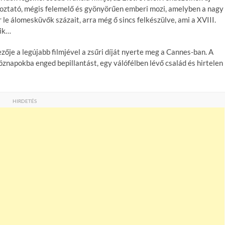
koztató, mégis felemelő és gyönyörűen emberi mozi, amelyben a nagy
le álomesküvők százait, arra még ő sincs felkészülve, ami a XVIII.
nik…
zője a legújabb filmjével a zsűri díját nyerte meg a Cannes-ban. A
öznapokba enged bepillantást, egy válófélben lévő család és hirtelen
HIRDETÉS