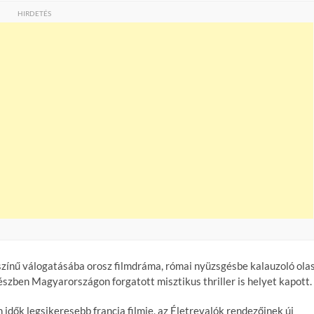
HIRDETÉS
zínű válogatásába orosz filmdráma, római nyüzsgésbe kalauzoló ola
észben Magyarországon forgatott misztikus thriller is helyet kapott.
 idők legsikeresebb francia filmje, az Életrevalók rendezőinek új