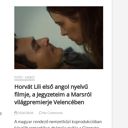
n
FOTÓ - VIDEÓ
Horvát Lili első angol nyelvű
filmje, a Jegyzeteim a Marsról
világpremierje Velencében
d
2026.08.04.
No Comments
A magyar rendező nemzetközi koprodukcióban
készült romantikus drámája nyitja a Giornate