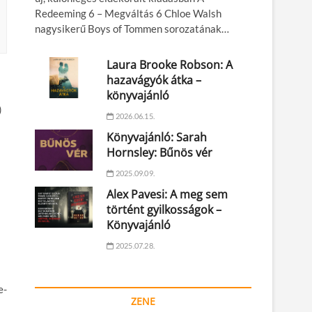
Redeeming 6 – Megváltás 6 Chloe Walsh
nagysikerű Boys of Tommen sorozatának…
Laura Brooke Robson: A
hazavágyók átka –
könyvajánló
)
2026.06.15.
Könyvajánló: Sarah
Hornsley: Bűnös vér
2025.09.09.
Alex Pavesi: A meg sem
történt gyilkosságok –
Könyvajánló
2025.07.28.
e-
ZENE