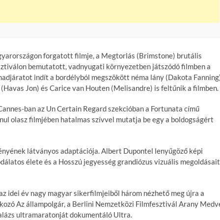
arországon forgatott filmje, a Megtorlás (Brimstone) brutális
ztiválon bemutatott, vadnyugati környezetben játszódó filmben a
hadjáratot indít a bordélyból megszökött néma lány (Dakota Fanning
n (Havas Jon) és Carice van Houten (Melisandre) is feltűnik a filmben.
n Cannes-ban az Un Certain Regard szekcióban a Fortunata című
anul olasz filmjében hatalmas szívvel mutatja be egy a boldogságért
gényének látványos adaptációja. Albert Dupontel lenyűgöző képi
sodálatos élete és a Hosszú jegyesség grandiózus vizuális megoldásait
az idei év nagy magyar sikerfilmjeiből három nézhető meg újra a
kozó Az állampolgár, a Berlini Nemzetközi Filmfesztivál Arany Medv
 Balázs ultramaratonját dokumentáló Ultra.