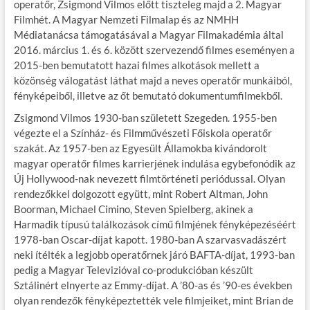
e
itt
ail
m
er
za
operatőr, Zsigmond Vilmos előtt tiszteleg majd a 2. Magyar
b
er
bl
es
m
Filmhét. A Magyar Nemzeti Filmalap és az NMHH
Médiatanácsa támogatásával a Magyar Filmakadémia által
o
r
t
e
2016. március 1. és 6. között szervezendő filmes eseményen a
o
g
2015-ben bemutatott hazai filmes alkotások mellett a
közönség válogatást láthat majd a neves operatőr munkáiból,
k
fényképeiből, illetve az őt bemutató dokumentumfilmekből.
Zsigmond Vilmos 1930-ban született Szegeden. 1955-ben
végezte el a Színház- és Filmművészeti Főiskola operatőr
szakát. Az 1957-ben az Egyesült Államokba kivándorolt
magyar operatőr filmes karrierjének indulása egybefonódik az
Új Hollywood-nak nevezett filmtörténeti periódussal. Olyan
rendezőkkel dolgozott együtt, mint Robert Altman, John
Boorman, Michael Cimino, Steven Spielberg, akinek a
Harmadik típusú találkozások című filmjének fényképezéséért
1978-ban Oscar-díjat kapott. 1980-ban A szarvasvadászért
neki ítélték a legjobb operatőrnek járó BAFTA-díjat, 1993-ban
pedig a Magyar Televizióval co-produkcióban készült
Sztálinért elnyerte az Emmy-díjat. A ’80-as és ’90-es években
olyan rendezők fényképeztették vele filmjeiket, mint Brian de