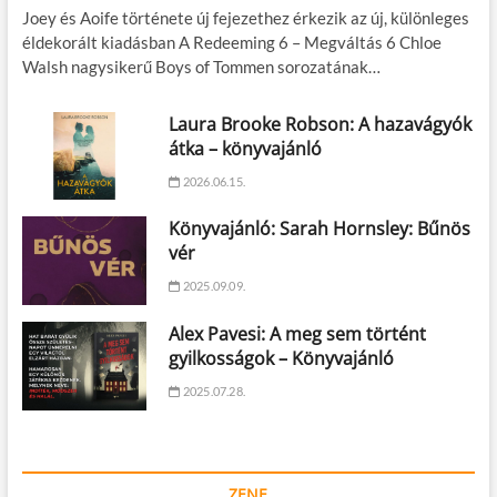
Joey és Aoife története új fejezethez érkezik az új, különleges
éldekorált kiadásban A Redeeming 6 – Megváltás 6 Chloe
Walsh nagysikerű Boys of Tommen sorozatának…
Laura Brooke Robson: A hazavágyók
átka – könyvajánló
2026.06.15.
Könyvajánló: Sarah Hornsley: Bűnös
vér
2025.09.09.
Alex Pavesi: A meg sem történt
gyilkosságok – Könyvajánló
2025.07.28.
ZENE