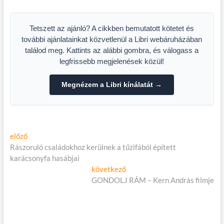
újra kapható a Bűnös
Budapest!
Tetszett az ajánló? A cikkben bemutatott kötetet és
további ajánlatainkat közvetlenül a Libri webáruházában
találod meg. Kattints az alábbi gombra, és válogass a
legfrissebb megjelenések közül!
Megnézem a Libri kínálatát →
Bejegyzés
Előző
előző
cikk:
Rászoruló családokhoz kerülnek a tűzifából épített
navigáció
karácsonyfa hasábjai
Következő
következő
cikk:
GONDOLJ RÁM – Kern András filmje