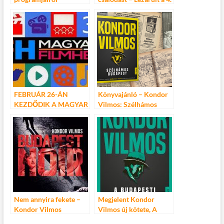
Magyar Filmhét
FEBRUÁR 26-ÁN
Könyvajánló – Kondor
KEZDŐDIK A MAGYAR
Vilmos: Szélhámos
FILMHÉT
Budapest
Nem annyira fekete –
Megjelent Kondor
Kondor Vilmos
Vilmos új kötete, A
Budapest Noir
budapesti gengszter és