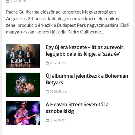
2026.06.30.
Padre Guilherme először ad koncertet Magyarországon
Augusztus 20-án két különleges nemzetközi elektronikus
zenei produkció érkezik a Budapest Park nagyszínpadára. Első
magyarországi koncertjét adja Padre Guilherme…
Egy új éra kezdete – itt az aurevoir.
legújabb dala és klipje, a ‘száz év’
2026.05.25.
Új albummal jelentkezik a Bohemian
Betyars
2026.05.11.
A Heaven Street Seven-től a
sznobellákig
2026.04.07.