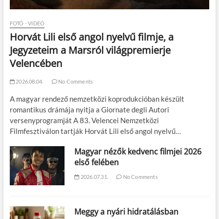
FOTÓ - VIDEÓ
Horvát Lili első angol nyelvű filmje, a
Jegyzeteim a Marsról világpremierje
Velencében
2026.08.04.
No Comments
A magyar rendező nemzetközi koprodukcióban készült
romantikus drámája nyitja a Giornate degli Autori
versenyprogramját A 83. Velencei Nemzetközi
Filmfesztiválon tartják Horvát Lili első angol nyelvű…
Magyar nézők kedvenc filmjei 2026
első felében
2026.07.31.
No Comments
Meggy a nyári hidratálásban