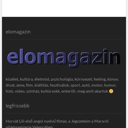
elomagazin
közélet, kultúra, életmód, pszichológia, környezet, feeling, könyv,
divat, zene, film, kiállítás, fesztiválok, sport, autó, motor, humor,
fotó, video, színház, kultúrsokk, enteriőr, meg amit akartok
legfrissebb
Horvát Lili első angol nyelvű filmje, a Jegyzeteim a Marsról
világpremierje Velencében