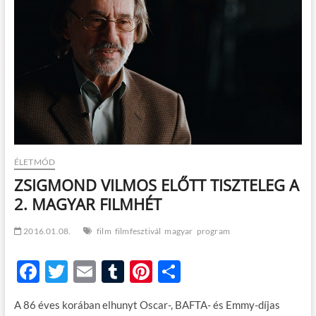
t
o
n
ÉLETMÓD
ZSIGMOND VILMOS ELŐTT TISZTELEG A
2. MAGYAR FILMHÉT
2016.01.08.
film
filmfesztivál
magyar
program
F
T
E
T
Pi
O
ac
w
m
u
nt
ss
A 86 éves korában elhunyt Oscar-, BAFTA- és Emmy-díjas