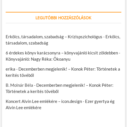
LEGUTÓBBI HOZZÁSZÓLÁSOK
Erkölcs, társadalom, szabadság – Krízispszichológus
-
Erkölcs,
társadalom, szabadság
6 érdekes könyv karácsonyra – könyvajánló kicsit zöldebben
-
Könyvajánló: Nagy Réka: Ökoanyu
erika
-
Decemberben megjelenik! – Konok Péter: Történetek a
kerítés tövéből
B. Molnár Béla
-
Decemberben megjelenik! – Konok Péter:
Történetek a kerítés tövéből
Koncert Alvin Lee emlékére – icon.design
-
Ezer gyertya ég
Alvin Lee emlékére