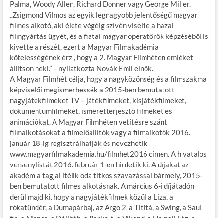
Palma, Woody Allen, Richard Donner vagy George Miller.
„Zsigmond Vilmos az egyik legnagyobb jelentőségű magyar
filmes alkotó, aki élete végéig szívén viselte a hazai
filmgyártás ügyét, és a fiatal magyar operatőrök képzéséből is
kivette a részét, ezért a Magyar Filmakadémia
kötelességének érzi, hogy a 2. Magyar Filmhéten emléket
állítson neki.” – nyilatkozta Novák Emil elnök.
A Magyar Filmhét célja, hogy a nagyközönség és a filmszakma
képviselői megismerhessék a 2015-ben bemutatott
nagyjátékfilmeket TV – játékfilmeket, kisjátékfilmeket,
dokumentumfilmeket, ismeretterjesztő filmeket és
animációkat. A Magyar Filmhéten vetítésre szánt
filmalkotásokat a filmelőállítók vagy a filmalkotók 2016.
január 18-ig regisztrálhatják és nevezhetik
www.magyarfilmakademia.hu/filmhet2016 címen. A hivatalos
versenylistát 2016. február 1-én hirdetik ki. A díjakat az
akadémia tagjai ítélik oda titkos szavazással bármely, 2015-
ben bemutatott filmes alkotásnak. A március 6-i díjátadón
derül majd ki, hogy a nagyjátékfilmek közül a Liza, a
rókatündér, a Dumapárbaj, az Argo 2, a Tititá, a Swing, a Saul
fia, a Mancs, a Délibáb, a Parkoló, a Víkend, a Hajnali Láz, a