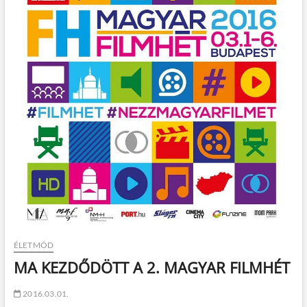
t
o
n
ÉLETMÓD
MA KEZDŐDÖTT A 2. MAGYAR FILMHÉT
2016.03.01.