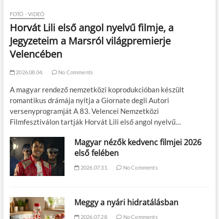
FOTÓ - VIDEÓ
Horvát Lili első angol nyelvű filmje, a
Jegyzeteim a Marsról világpremierje
Velencében
2026.08.04.
No Comments
A magyar rendező nemzetközi koprodukcióban készült
romantikus drámája nyitja a Giornate degli Autori
versenyprogramját A 83. Velencei Nemzetközi
Filmfesztiválon tartják Horvát Lili első angol nyelvű…
Magyar nézők kedvenc filmjei 2026
első felében
2026.07.31.
No Comments
Meggy a nyári hidratálásban
2026.07.28.
No Comments