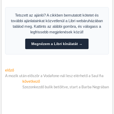
FILMHÉTEN
Tetszett az ajánló? A cikkben bemutatott kötetet és
további ajánlatainkat közvetlenül a Libri webáruházában
találod meg. Kattints az alábbi gombra, és válogass a
legfrissebb megjelenések közül!
Megnézem a Libri kínálatát →
Bejegyzés
Előző
előző
cikk:
A mozik után először a Vodafone-nál lesz elérhető a Saul fia
navigáció
Következő
következő
cikk:
Szezonkezdő bulik betöltve, start a Barba Negrában