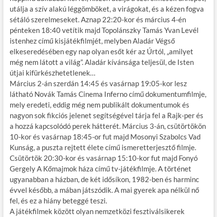
utálja a szív alakú léggömböket, a virágokat, és a kézen fogva
sétáló szerelmeseket. Aznap 22:20-kor és március 4-én
pénteken 18:40 vetítik majd Topolánszky Tamás Yvan Levél
istenhez című kisjátékfilmjét, melyben Aladár Végső
elkeseredésében egy nap olyan esőt kér az Úrtól, „amilyet
még nem látott a világ”. Aladár kívánsága teljesül, de Isten
útjai kifürkészhetetlenek…
Március 2-án szerdán 14:45 és vasárnap 19:05-kor lesz
látható Novák Tamás Cinema Inferno című dokumentumfilmje,
mely eredeti, eddig még nem publikált dokumentumok és
nagyon sok fikciós jelenet segítségével tárja fel a Rajk-per és
a hozzá kapcsolódó perek hátterét. Március 3-án, csütörtökön
10-kor és vasárnap 18:45-or fut majd Mosonyi Szabolcs Vad
Kunság, a puszta rejtett élete című ismeretterjesztő filmje.
Csütörtök 20:30-kor és vasárnap 15:10-kor fut majd Fonyó
Gergely A Kőmajmok háza című tv-játékfilmje. A történet
ugyanabban a házban, de két idősíkon, 1982-ben és harminc
évvel később, a mában játszódik. A mai gyerek apa nélkül nő
fel, és ez a hiány beteggé teszi.
A játékfilmek között olyan nemzetközi fesztiválsikerek