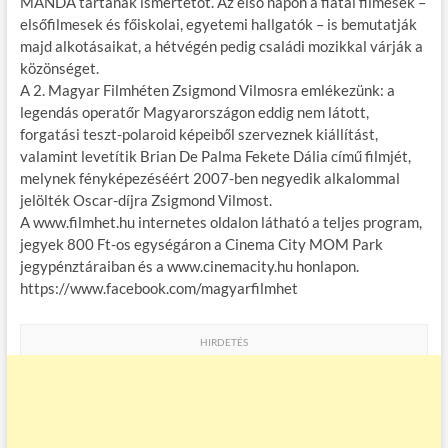
MANDA tartanak ismertetőt. Az első napon a fiatal filmesek –
elsőfilmesek és főiskolai, egyetemi hallgatók – is bemutatják
majd alkotásaikat, a hétvégén pedig családi mozikkal várják a
közönséget.
A 2. Magyar Filmhéten Zsigmond Vilmosra emlékezünk: a
legendás operatőr Magyarországon eddig nem látott,
forgatási teszt-polaroid képeiből szerveznek kiállítást,
valamint levetítik Brian De Palma Fekete Dália című filmjét,
melynek fényképezéséért 2007-ben negyedik alkalommal
jelölték Oscar-díjra Zsigmond Vilmost.
A www.filmhet.hu internetes oldalon látható a teljes program,
jegyek 800 Ft-os egységáron a Cinema City MOM Park
jegypénztáraiban és a www.cinemacity.hu honlapon.
https://www.facebook.com/magyarfilmhet
HIRDETÉS