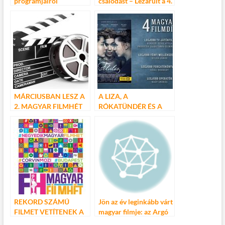
programjairól
csalódást – Lezárult a 4.
Magyar Filmhét
MÁRCIUSBAN LESZ A
A LIZA, A
2. MAGYAR FILMHÉT
RÓKATÜNDÉR ÉS A
FÉLVILÁG TAROLT A 2.
MAGYAR FILMHÉTEN
REKORD SZÁMÚ
Jön az év leginkább várt
FILMET VETÍTENEK A
magyar filmje: az Argó
4. MAGYAR
2!