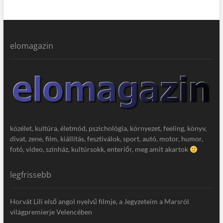
elomagazin
közélet, kultúra, életmód, pszichológia, környezet, feeling, könyv,
divat, zene, film, kiállítás, fesztiválok, sport, autó, motor, humor,
fotó, video, színház, kultúrsokk, enteriőr, meg amit akartok
legfrissebb
Horvát Lili első angol nyelvű filmje, a Jegyzeteim a Marsról
világpremierje Velencében