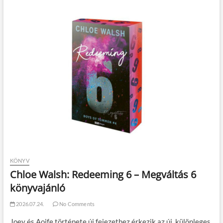
KÖNYV
Chloe Walsh: Redeeming 6 – Megváltás 6
könyvajánló
2026.07.24.
No Comments
Joey és Aoife története új fejezethez érkezik az új, különleges