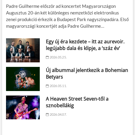
Padre Guilherme először ad koncertet Magyarországon
Augusztus 20-án két különleges nemzetközi elektronikus
zenei produkció érkezik a Budapest Park nagyszínpadára. Első
magyarországi koncertjét adja Padre Guilherme…
Egy új éra kezdete – itt az aurevoir.
legújabb dala és klipje, a ‘száz év’
2026.05.25.
Új albummal jelentkezik a Bohemian
Betyars
2026.05.11.
A Heaven Street Seven-től a
sznobellákig
2026.04.07.