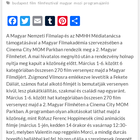
budapest
film
filmfesztivál
magyar
mozi
programajánló
F
T
E
T
Pi
O
ac
w
m
u
nt
ss
A Magyar Nemzeti Filmalap és az NMHH Médiatanácsa
e
itt
ail
m
er
za
támogatásával a Magyar Filmakadémia szervezésében a
b
er
bl
es
m
Cinema City MOM Parkban rendezik meg a 2. Magyar
Filmhetet. A mai hivatalos megnyitó után a rendezvény holnap
o
r
t
e
nyitja meg kapuit a közönség előtt. Március 1-6. között 6
o
g
kategóriában összesen 270 film versenyez majd a Magyar
Filmdíjért. Zsigmond Vilmosra emlékezve levetítik a Fekete
k
Dáliát, számos fiatal alkotó filmjét is bemutatják versenyen
kívül, lesz plakátkiállítás, szakmai és családi nap egyaránt.
Március 1-6. között hat kategóriában összesen 270 film
versenyez majd a 2. Magyar Filmhéten a Cinema City MOM
Parkban. A programban olyan alkotásokat láthat majd a
közönség, mint Rófusz Ferenc Hoppimesék című animációs
filmje (március 1-jén, kedden 14 órakor és vasárnap 12:30-
kor), melyben Valentin nap reggelén Morci, a mindig durcás
hoppifiú ballábbal kel fel, hiszen utálja a szerelmesek ünnepét,