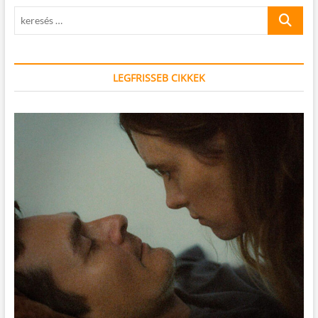
keresés
…
LEGFRISSEB CIKKEK