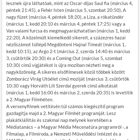
lesznek újra láthatóak, mint az Oscar-díjas Saul fia (március 4,
péntek 21:45), a Fehér Isten (március 5, szombat 20:50), A
nagy füzet (március 4, péntek 18:20), a Liza, a rókatündér
(március 1, kedd 20:10 és március 4, péntek 17:25) vagy a
Van valami furcsa és megmagyarázhatatlan (március 1, kedd
22:20). A közelmúlt kiemelkedő sikereit, a százezres hazai
nézőszámot túllépő Megdönteni Hajnal Tímeát (március 1,
kedd 10:15), az Argo 2-t (március 2, szerda 14:40 és március
3, csütörtök 20:30) és a Coming Out (március 5, szombat
10:30) című vígjátékot is újra moziban nézheti meg a
nagyközönség. A sikeres elsőfilmesek közül többek között
Zomborácz Virág Utóélet című moziját (március 3, csütörtök
10:30 vagy Horváth Lili Szerdai gyerek című alkotását
(március 1, kedd 16:00 és március 2, szerda 20:35) is levetítik
a 2. Magyar Filmhéten.
A versenyfilmek vetítésén túl számos kiegészítő program
gazdagítja majd a 2. Magyar Filmhét programját. Lesz
plakátkiállítás és szakmai nap melynek keretében a
Médiatanács – a Magyar Média Mecenatúra programról -, a
Filmalap, a Filmiroda, a Nemzeti Művelődési Intézet és a