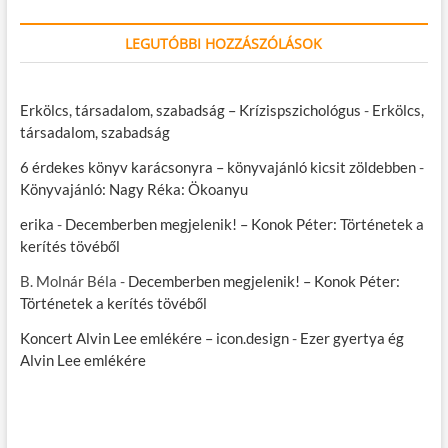
LEGUTÓBBI HOZZÁSZÓLÁSOK
Erkölcs, társadalom, szabadság – Krízispszichológus
-
Erkölcs,
társadalom, szabadság
6 érdekes könyv karácsonyra – könyvajánló kicsit zöldebben
-
Könyvajánló: Nagy Réka: Ökoanyu
erika
-
Decemberben megjelenik! – Konok Péter: Történetek a
kerítés tövéből
B. Molnár Béla
-
Decemberben megjelenik! – Konok Péter:
Történetek a kerítés tövéből
Koncert Alvin Lee emlékére – icon.design
-
Ezer gyertya ég
Alvin Lee emlékére