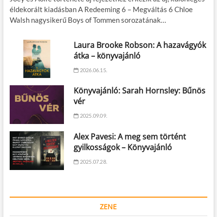
éldekorált kiadásban A Redeeming 6 – Megváltás 6 Chloe
Walsh nagysikerű Boys of Tommen sorozatának…
Laura Brooke Robson: A hazavágyók
átka – könyvajánló
2026.06.15.
Könyvajánló: Sarah Hornsley: Bűnös
vér
2025.09.09.
Alex Pavesi: A meg sem történt
gyilkosságok – Könyvajánló
2025.07.28.
ZENE