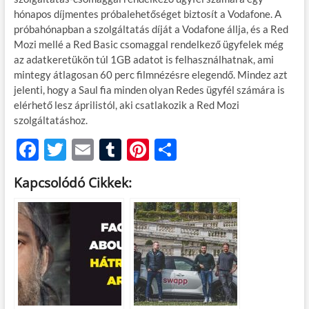
hónapos díjmentes próbalehetőséget biztosít a Vodafone. A
próbahónapban a szolgáltatás díját a Vodafone állja, és a Red
Mozi mellé a Red Basic csomaggal rendelkező ügyfelek még
az adatkeretükön túl 1GB adatot is felhasználhatnak, ami
mintegy átlagosan 60 perc filmnézésre elegendő. Mindez azt
jelenti, hogy a Saul fia minden olyan Redes ügyfél számára is
elérhető lesz áprilistól, aki csatlakozik a Red Mozi
szolgáltatáshoz.
F
T
E
T
Pi
O
ac
w
m
u
nt
ss
Kapcsolódó Cikkek:
e
itt
ail
m
er
za
b
er
bl
es
m
o
r
t
e
o
g
k