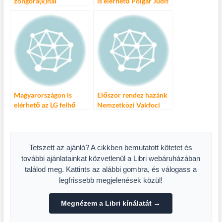
zongorá(k)nál”
is elérhető Polgár Judit
komplex
képességfejlesztő
programja
Magyarországon is
Először rendez hazánk
elérhető az LG felhő
Nemzetközi Vakfoci
alapú szolgáltatása, az
Tornát
LG Cloud
Tetszett az ajánló? A cikkben bemutatott kötetet és
további ajánlatainkat közvetlenül a Libri webáruházában
találod meg. Kattints az alábbi gombra, és válogass a
legfrissebb megjelenések közül!
Megnézem a Libri kínálatát →