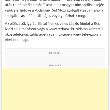
b
er
bl
es
m
után remélhetőleg már Oscar-díjas magyar film április elsején
válik elérhetővé a Vodafone Red Mozi szolgáltatásban, ahol a
o
r
t
e
szolgáltatás előfizetői május végéig nézhetik meg.
o
g
Az előfizetők így áprilistól Nemes Jeles László filmjét a Red
k
Mozi alkalmazáson, vagy a www.redmozi.hu oldalon keresztül
okostelefonon, táblagépen, számítógépen, vagy televízión is
elérhetik majd.
HIRDETÉS
HIRDETÉS