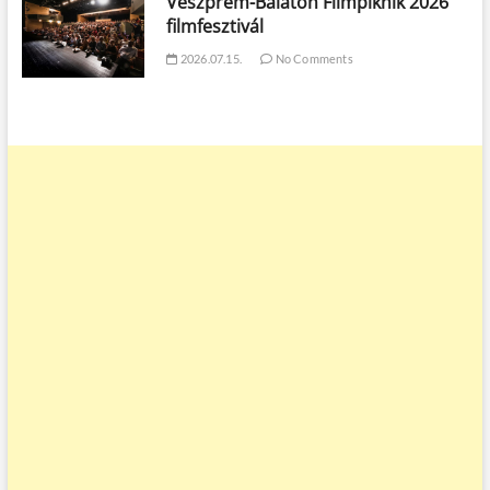
Veszprém-Balaton Filmpiknik 2026
filmfesztivál
2026.07.15.
No Comments