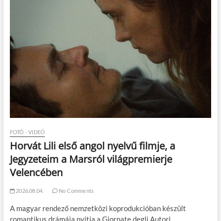
FOTÓ - VIDEÓ
Horvát Lili első angol nyelvű filmje, a
Jegyzeteim a Marsról világpremierje
Velencében
2026.08.04.
No Comments
A magyar rendező nemzetközi koprodukcióban készült
romantikus drámája nyitja a Giornate degli Autori