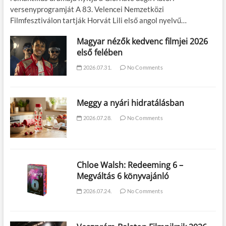
versenyprogramját A 83. Velencei Nemzetközi
Filmfesztiválon tartják Horvát Lili első angol nyelvű…
Magyar nézők kedvenc filmjei 2026
első felében
2026.07.31.
No Comments
Meggy a nyári hidratálásban
2026.07.28.
No Comments
Chloe Walsh: Redeeming 6 –
Megváltás 6 könyvajánló
2026.07.24.
No Comments