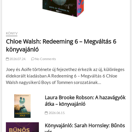
KÖNYV
Chloe Walsh: Redeeming 6 – Megváltás 6
könyvajánló
2026.07.24.
No Comments
Joey és Aoife története új fejezethez érkezik az új, különleges
éldekorált kiadásban A Redeeming 6 – Megváltás 6 Chloe
Walsh nagysikerű Boys of Tommen sorozatának…
Laura Brooke Robson: A hazavágyók
átka – könyvajánló
2026.06.15.
Könyvajánló: Sarah Hornsley: Bűnös
vér