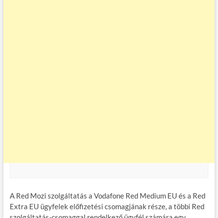
A Red Mozi szolgáltatás a Vodafone Red Medium EU és a Red
Extra EU ügyfelek előfizetési csomagjának része, a többi Red
szolgáltatás-csomaggal rendelkező ügyfél számára egy