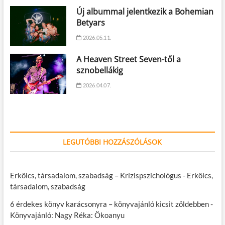
Új albummal jelentkezik a Bohemian
Betyars
2026.05.11.
A Heaven Street Seven-től a
sznobellákig
2026.04.07.
LEGUTÓBBI HOZZÁSZÓLÁSOK
Erkölcs, társadalom, szabadság – Krízispszichológus
-
Erkölcs,
társadalom, szabadság
6 érdekes könyv karácsonyra – könyvajánló kicsit zöldebben
-
Könyvajánló: Nagy Réka: Ökoanyu