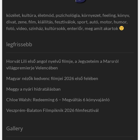
közélet, kultúra, életmód, pszichológia, környezet, feeling, könyv,
divat, zene, film, kiállítás, fesztiválok, sport, autó, motor, humor,
fotó, video, színház, kultúrsokk, enteriőr, meg amit akartok
legfrissebb
Horvát Lili első angol nyelvű filmje, a Jegyzeteim a Marsról
világpremierje Velencében
Magyar nézők kedvenc filmjei 2026 első felében
Meggy a nyári hidratálásban
Chloe Walsh: Redeeming 6 – Megváltás 6 könyvajánló
Veszprém-Balaton Filmpiknik 2026 filmfesztivál
Gallery