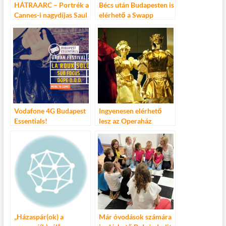
HÁTRAARC – Portrék a
Bécs után Budapesten is
Cannes-i nagydíjas Saul
elérhető a Swapp
fia című filmből
Vodafone 4G Budapest
Ingyenesen elérhető
Essentials!
lesz az Operaház
Andrea Chénier
előadása
„Házaspár(ok) a
Már óvodások számára