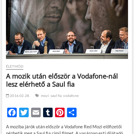
t
o
n
ÉLETMÓD
A mozik után először a Vodafone-nál
lesz elérhető a Saul fia
2016.02.28.
mozi
saul fia
vodafone
F
T
E
T
Pi
O
ac
w
m
u
nt
ss
A moziba járók után először a Vodafone Red Mozi előfizetői
e
itt
ail
m
er
za
nézhetik meg a Saul fia című filmet. A vasárnap esti díjátadó