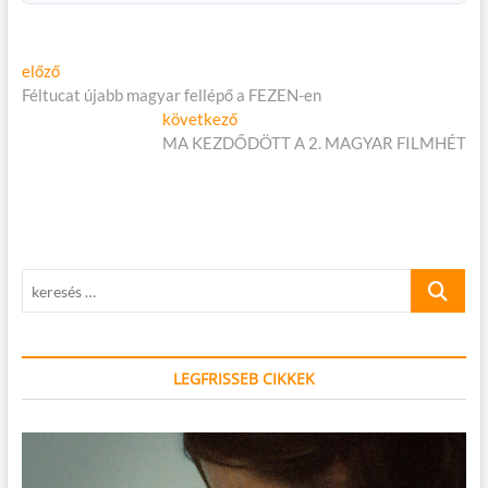
Bejegyzés
Előző
előző
cikk:
Féltucat újabb magyar fellépő a FEZEN-en
navigáció
Következő
következő
cikk:
MA KEZDŐDÖTT A 2. MAGYAR FILMHÉT
keresés
…
LEGFRISSEB CIKKEK