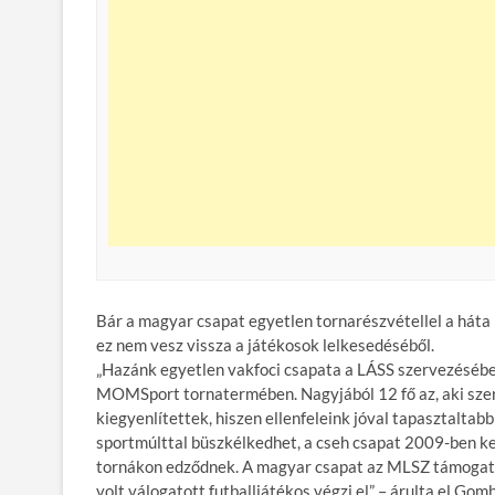
Bár a magyar csapat egyetlen tornarészvétellel a háta m
ez nem vesz vissza a játékosok lelkesedéséből.
„Hazánk egyetlen vakfoci csapata a LÁSS szervezésében
MOMSport tornatermében. Nagyjából 12 fő az, aki szer
kiegyenlítettek, hiszen ellenfeleink jóval tapasztaltab
sportmúlttal büszkélkedhet, a cseh csapat 2009-ben kez
tornákon edződnek. A magyar csapat az MLSZ támogatás
volt válogatott futballjátékos végzi el” – árulta el Gomb