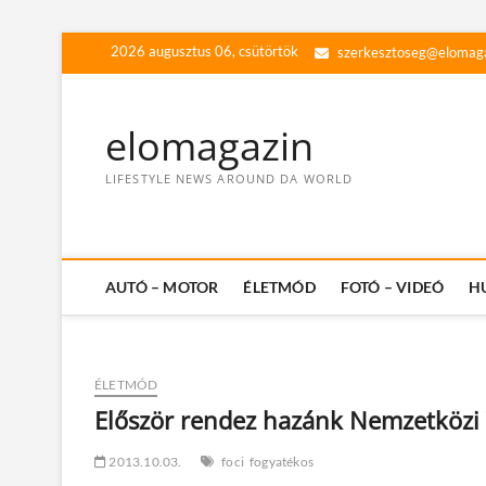
Skip
2026 augusztus 06, csütörtök
szerkesztoseg@elomag
to
content
elomagazin
LIFESTYLE NEWS AROUND DA WORLD
AUTÓ – MOTOR
ÉLETMÓD
FOTÓ – VIDEÓ
H
ÉLETMÓD
Először rendez hazánk Nemzetközi 
2013.10.03.
foci
fogyatékos