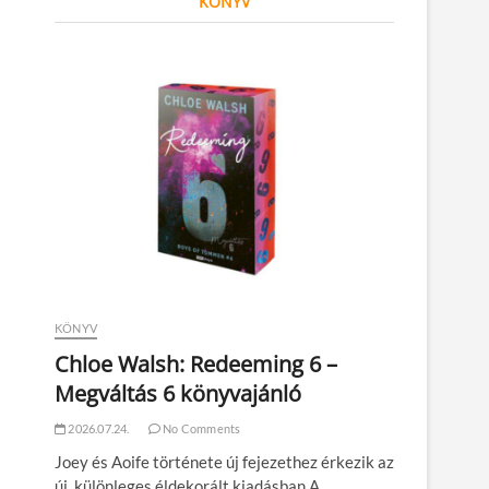
KÖNYV
KÖNYV
Chloe Walsh: Redeeming 6 –
Megváltás 6 könyvajánló
2026.07.24.
No Comments
Joey és Aoife története új fejezethez érkezik az
új, különleges éldekorált kiadásban A