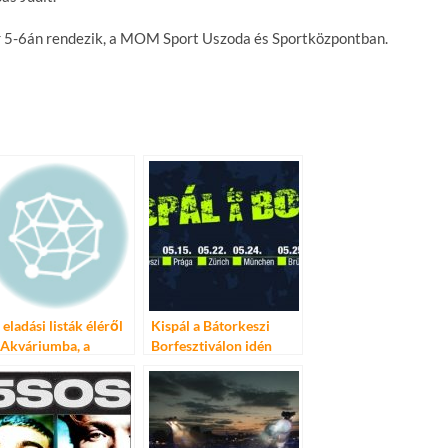
r 5-6án rendezik, a MOM Sport Uszoda és Sportközpontban.
 eladási listák éléről
Kispál a Bátorkeszi
 Akváriumba, a
Borfesztiválon idén
ngos először jön
először és utoljára!
gyarországra!