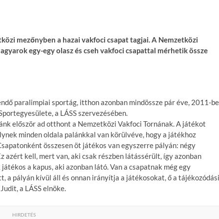
közi mezőnyben a hazai vakfoci csapat tagjai. A Nemzetközi
agyarok egy-egy olasz és cseh vakfoci csapattal mérhetik össze
ndő paralimpiai sportág, itthon azonban mindössze pár éve, 2011-b
 Sportegyesülete, a LÁSS szervezésében.
ánk először ad otthont a Nemzetközi Vakfoci Tornának. A játékot
lynek minden oldala palánkkal van körülvéve, hogy a játékhoz
 Csapatonként összesen öt játékos van egyszerre pályán: négy
 azért kell, mert van, aki csak részben látássérült, így azonban
 játékos a kapus, aki azonban látó. Van a csapatnak még egy
, a pályán kívül áll és onnan irányítja a játékosokat, ő a tájékozódás
Judit, a LÁSS elnöke.
HIRDETÉS