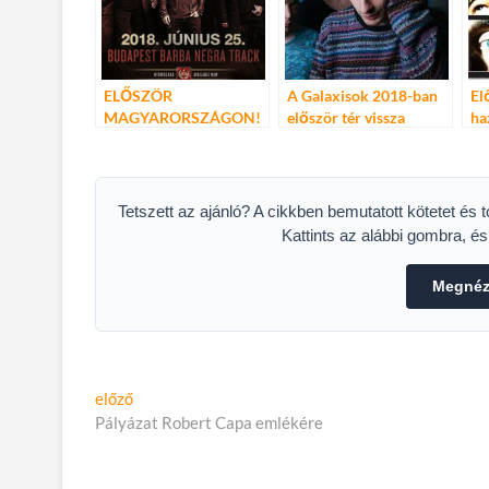
ELŐSZÖR
A Galaxisok 2018-ban
El
MAGYARORSZÁGON!
először tér vissza
ha
JÖN A STONE SOUR!
Budapestre! – Március
po
23, Akvárium!
ke
of
Pa
Tetszett az ajánló? A cikkben bemutatott kötetet és 
Kattints az alábbi gombra, é
Megnéze
Bejegyzés
Előző
előző
cikk:
Pályázat Robert Capa emlékére
navigáció