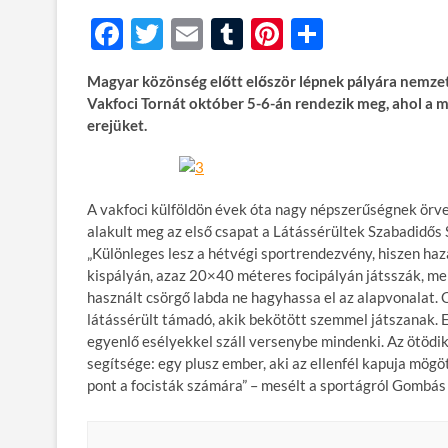
F
T
E
T
Pi
O
ac
w
m
u
nt
ss
Magyar közönség előtt először lépnek pályára nemzet
e
itt
ail
m
er
za
Vakfoci Tornát október 5-6-án rendezik meg, ahol a m
b
er
bl
es
m
erejüket.
o
r
t
e
o
g
A vakfoci külföldön évek óta nagy népszerűségnek örve
k
alakult meg az első csapat a Látássérültek Szabadidős
„Különleges lesz a hétvégi sportrendezvény, hiszen haz
kispályán, azaz 20×40 méteres focipályán játsszák, me
használt csörgő labda ne hagyhassa el az alapvonalat.
látássérült támadó, akik bekötött szemmel játszanak. Ez
egyenlő esélyekkel száll versenybe mindenki. Az ötödik
segítsége: egy plusz ember, aki az ellenfél kapuja mögött
pont a focisták számára” – mesélt a sportágról Gombás 