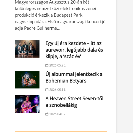
Magyarországon Augusztus 20-án két
különleges nemzetközi elektronikus zenei
produkció érkezik a Budapest Park
nagyszínpadára. Első magyarországi koncertjét
adja Padre Guilherme…
Egy új éra kezdete – itt az
aurevoir. legújabb dala és
klipje, a ‘száz év’
2026.05.25.
Új albummal jelentkezik a
Bohemian Betyars
2026.05.11.
A Heaven Street Seven-től
a sznobellákig
2026.04.07.