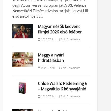
degli Autori versenyprogramját A 83. Velencei
Nemzetközi Filmfesztiválon tartják Horvát Lili
első angol nyelvű…
Magyar nézők kedvenc
filmjei 2026 első felében
2026.07.31.
No Comments
Meggy a nyári
hidratálásban
2026.07.28.
No Comments
Chloe Walsh: Redeeming 6
– Megváltás 6 könyvajánló
2026.07.24.
No Comments