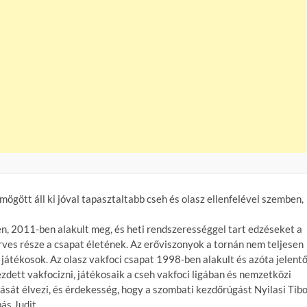
ögött áll ki jóval tapasztaltabb cseh és olasz ellenfelével szemben,
, 2011-ben alakult meg, és heti rendszerességgel tart edzéseket a
ves része a csapat életének. Az erőviszonyok a tornán nem teljesen
b játékosok. Az olasz vakfoci csapat 1998-ben alakult és azóta jelent
dett vakfocizni, játékosaik a cseh vakfoci ligában és nemzetközi
át élvezi, és érdekesség, hogy a szombati kezdőrúgást Nyilasi Tib
ás Judit.