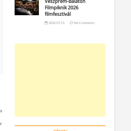
Veszprém-Balaton
Filmpiknik 2026
filmfesztivál
2026.07.15.
No Comments
ős
or