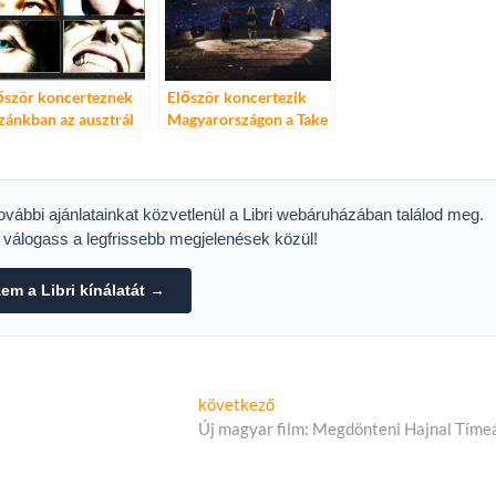
őször koncerteznek
Először koncertezik
zánkban az ausztrál
Magyarországon a Take
pzene ügyeletes
That!
dvencei – 5 Seconds
 Summer a Budapest
rkban
további ajánlatainkat közvetlenül a Libri webáruházában találod meg.
s válogass a legfrissebb megjelenések közül!
m a Libri kínálatát →
Következő
következő
cikk:
Új magyar film: Megdönteni Hajnal Tíme