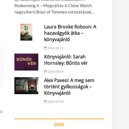
Redeeming 6 – Megváltás 6 Chloe Walsh
nagysikerű Boys of Tommen sorozatának…
Laura Brooke Robson: A
hazavágyók átka –
könyvajánló
2026.06.15.
Könyvajánló: Sarah
Hornsley: Bűnös vér
2025.09.09.
Alex Pavesi: A meg sem
történt gyilkosságok –
Könyvajánló
2025.07.28.
át
ZENE