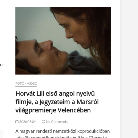
n
en
FOTÓ - VIDEÓ
Horvát Lili első angol nyelvű
filmje, a Jegyzeteim a Marsról
világpremierje Velencében
i
2026.08.04.
No Comments
A magyar rendező nemzetközi koprodukcióban
készült romantikus drámája nyitja a Giornate