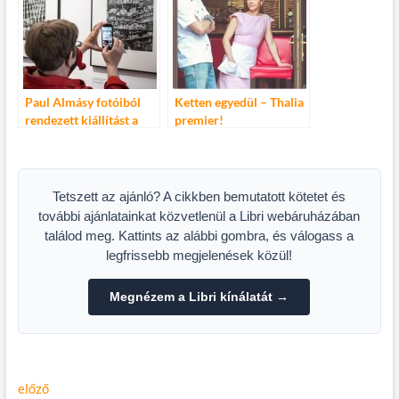
Paul Almásy fotóiból
Ketten egyedül – Thalia
rendezett kiállítást a
premier!
Mai Manó Ház
Tetszett az ajánló? A cikkben bemutatott kötetet és
további ajánlatainkat közvetlenül a Libri webáruházában
találod meg. Kattints az alábbi gombra, és válogass a
legfrissebb megjelenések közül!
Megnézem a Libri kínálatát →
Bejegyzés
Előző
előző