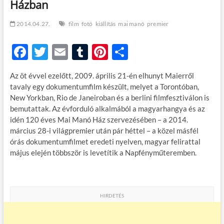
Házban
t
o
n
2014.04.27.
film
fotó
kiállítás
mai manó
premier
F
T
E
T
Pi
O
ac
w
m
u
nt
ss
Az öt évvel ezelőtt, 2009. április 21-én elhunyt Maierről
e
itt
ail
m
er
za
tavaly egy dokumentumfilm készült, melyet a Torontóban,
b
er
bl
es
m
New Yorkban, Rio de Janeiroban és a berlini filmfesztiválon is
bemutattak. Az évforduló alkalmából a magyarhangya és az
o
r
t
e
idén 120 éves Mai Manó Ház szervezésében – a 2014.
o
g
március 28-i világpremier után pár héttel – a közel másfél
órás dokumentumfilmet eredeti nyelven, magyar felirattal
k
május elején többször is levetítik a Napfényműteremben.
HIRDETÉS