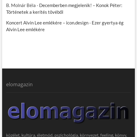
B. Molnár Béla
-
Decemberben megjelenik! – Konok Péter:
Történetek a kerítés tövéből
Koncert Alvin Lee emlékére – icon.design
-
Ezer gyertya ég
Alvin Lee emlékére
elomagazin
közélet, kultúra, életmód, pszichológia, környezet, feeling, könyv,