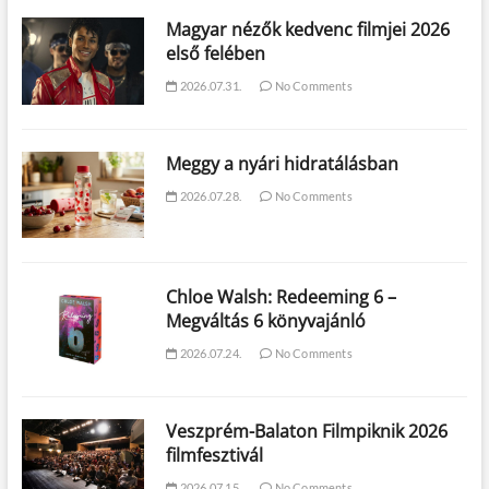
Magyar nézők kedvenc filmjei 2026
első felében
2026.07.31.
No Comments
Meggy a nyári hidratálásban
2026.07.28.
No Comments
Chloe Walsh: Redeeming 6 –
Megváltás 6 könyvajánló
2026.07.24.
No Comments
Veszprém-Balaton Filmpiknik 2026
filmfesztivál
2026.07.15.
No Comments