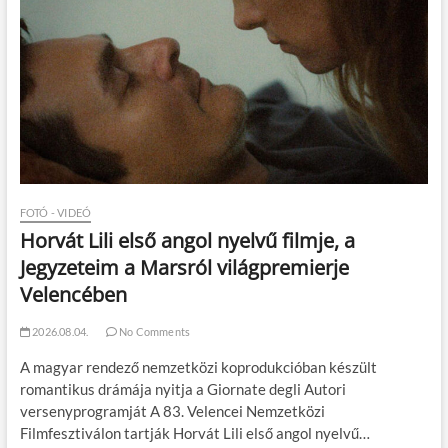
FOTÓ - VIDEÓ
Horvát Lili első angol nyelvű filmje, a
Jegyzeteim a Marsról világpremierje
Velencében
2026.08.04.
No Comments
A magyar rendező nemzetközi koprodukcióban készült
romantikus drámája nyitja a Giornate degli Autori
versenyprogramját A 83. Velencei Nemzetközi
Filmfesztiválon tartják Horvát Lili első angol nyelvű…