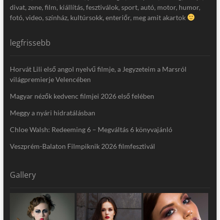
divat, zene, film, kiállítás, fesztiválok, sport, autó, motor, humor,
fotó, video, színház, kultúrsokk, enteriőr, meg amit akartok
legfrissebb
Horvát Lili első angol nyelvű filmje, a Jegyzeteim a Marsról
világpremierje Velencében
Magyar nézők kedvenc filmjei 2026 első felében
Meggy a nyári hidratálásban
Chloe Walsh: Redeeming 6 – Megváltás 6 könyvajánló
Veszprém-Balaton Filmpiknik 2026 filmfesztivál
Gallery