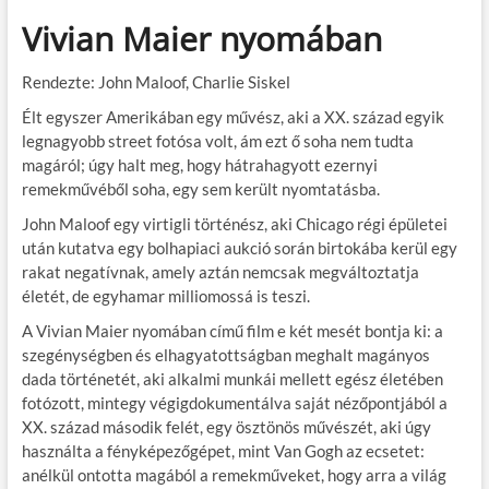
Vivian Maier nyomában
Rendezte: John Maloof, Charlie Siskel
Élt egyszer Amerikában egy művész, aki a XX. század egyik
legnagyobb street fotósa volt, ám ezt ő soha nem tudta
magáról; úgy halt meg, hogy hátrahagyott ezernyi
remekművéből soha, egy sem került nyomtatásba.
John Maloof egy virtigli történész, aki Chicago régi épületei
után kutatva egy bolhapiaci aukció során birtokába kerül egy
rakat negatívnak, amely aztán nemcsak megváltoztatja
életét, de egyhamar milliomossá is teszi.
A Vivian Maier nyomában című film e két mesét bontja ki: a
szegénységben és elhagyatottságban meghalt magányos
dada történetét, aki alkalmi munkái mellett egész életében
fotózott, mintegy végigdokumentálva saját nézőpontjából a
XX. század második felét, egy ösztönös művészét, aki úgy
használta a fényképezőgépet, mint Van Gogh az ecsetet:
anélkül ontotta magából a remekműveket, hogy arra a világ