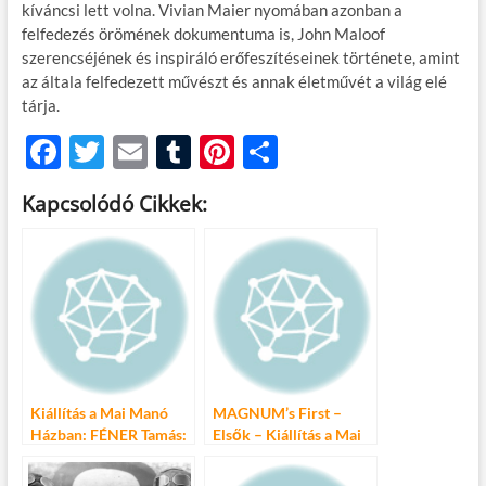
kíváncsi lett volna. Vivian Maier nyomában azonban a
felfedezés örömének dokumentuma is, John Maloof
szerencséjének és inspiráló erőfeszítéseinek története, amint
az általa felfedezett művészt és annak életművét a világ elé
tárja.
F
T
E
T
Pi
O
ac
w
m
u
nt
ss
Kapcsolódó Cikkek:
e
itt
ail
m
er
za
b
er
bl
es
m
o
r
t
e
o
g
k
Kiállítás a Mai Manó
MAGNUM’s First –
Házban: FÉNER Tamás:
Elsők – Kiállítás a Mai
– tól-ig │1952 – 2013
Manó Házban