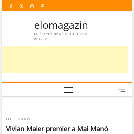
Skip
facebook
twitter
instagram
googleplus
pinterest
to
content
elomagazin
LIFESTYLE NEWS AROUND DA
WORLD
M
e
n
u
B
FOTÓ - VIDEÓ
u
Vivian Maier premier a Mai Manó
t