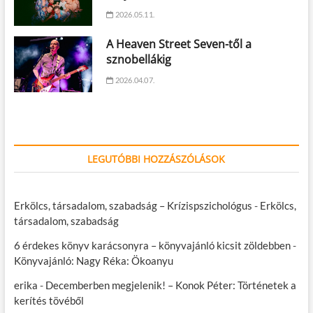
2026.05.11.
A Heaven Street Seven-től a
sznobellákig
2026.04.07.
LEGUTÓBBI HOZZÁSZÓLÁSOK
Erkölcs, társadalom, szabadság – Krízispszichológus
-
Erkölcs,
társadalom, szabadság
6 érdekes könyv karácsonyra – könyvajánló kicsit zöldebben
-
Könyvajánló: Nagy Réka: Ökoanyu
erika
-
Decemberben megjelenik! – Konok Péter: Történetek a
kerítés tövéből