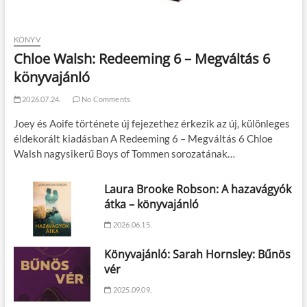
KÖNYV
Chloe Walsh: Redeeming 6 – Megváltás 6
könyvajánló
2026.07.24.
No Comments
Joey és Aoife története új fejezethez érkezik az új, különleges
éldekorált kiadásban A Redeeming 6 – Megváltás 6 Chloe
Walsh nagysikerű Boys of Tommen sorozatának…
Laura Brooke Robson: A hazavágyók
átka – könyvajánló
2026.06.15.
Könyvajánló: Sarah Hornsley: Bűnös
vér
2025.09.09.