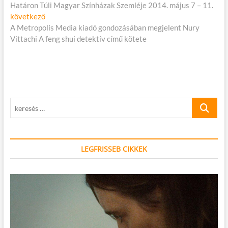
cikk:
Határon Túli Magyar Színházak Szemléje 2014. május 7 – 11.
navigáció
Következő
következő
cikk:
A Metropolis Media kiadó gondozásában megjelent Nury
Vittachi A feng shui detektív című kötete
keresés
…
LEGFRISSEB CIKKEK