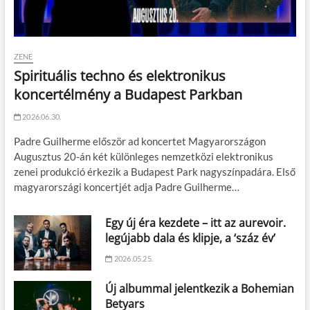
ZENE
Spirituális techno és elektronikus
koncertélmény a Budapest Parkban
2026.06.30.
Padre Guilherme először ad koncertet Magyarországon
Augusztus 20-án két különleges nemzetközi elektronikus
zenei produkció érkezik a Budapest Park nagyszínpadára. Első
magyarországi koncertjét adja Padre Guilherme…
Egy új éra kezdete – itt az aurevoir.
legújabb dala és klipje, a ‘száz év’
2026.05.25.
Új albummal jelentkezik a Bohemian
Betyars