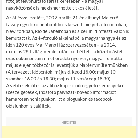
fotóját felvonultató tárlat keretében – a magyar
nagyközönség is megismerhette titkos életét.
Az öt évvel ezelőtt, 2009. április 21-én elhunyt Maierről
tavaly egy dokumentumfilm is készült, melyet a Torontóban,
New Yorkban, Rio de Janeiroban és a berlini filmfesztiválon is
bemutattak. Az évforduló alkalmából a magyarhangya és az
idén 120 éves Mai Manó Ház szervezésében – a 2014.
március 28-i világpremier után pár héttel – a közel másfél
órás dokumentumfilmet eredeti nyelven, magyar felirattal
május elején többször is levetítjük a Napfényműtermünkben.
(A tervezett időpontok: május 6, kedd 18.00; május 10,
szombat 16.00 és 18.30; május 11, vasárnap 18.30)
A vetítésekről és az ahhoz kapcsolódó egyéb eseményekről
(beszélgetések, Indafotó pályázat) bővebb információt
hamarosan honlapunkon, itt a blogunkon és facebook
oldalunkon is találtok.
HIRDETÉS