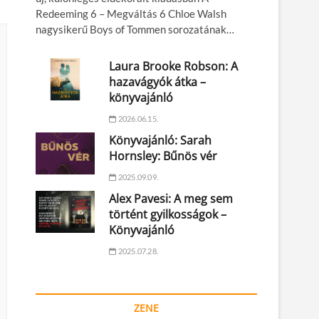
Redeeming 6 – Megváltás 6 Chloe Walsh
nagysikerű Boys of Tommen sorozatának…
Laura Brooke Robson: A
hazavágyók átka –
könyvajánló
2026.06.15.
Könyvajánló: Sarah
Hornsley: Bűnös vér
2025.09.09.
Alex Pavesi: A meg sem
történt gyilkosságok –
Könyvajánló
2025.07.28.
ZENE