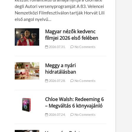
degli Autori versenyprogramját A 83. Velencei
Nemzetközi Filmfesztiválon tartják Horvát Lili
első angol nyelvű…
Magyar nézők kedvenc
filmjei 2026 első felében
2026.07.31.
No Comments
Meggy a nyári
hidratálásban
2026.07.28.
No Comments
Chloe Walsh: Redeeming 6
– Megváltás 6 könyvajánló
2026.07.24.
No Comments