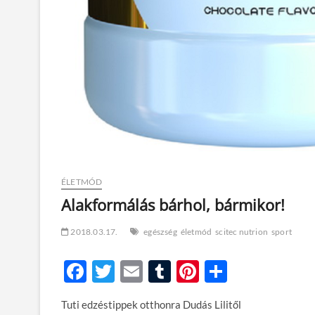
ÉLETMÓD
Alakformálás bárhol, bármikor!
2018.03.17.
egészség
életmód
scitec nutrion
sport
F
T
E
T
Pi
O
ac
w
m
u
nt
ss
Tuti edzéstippek otthonra Dudás Lilitől