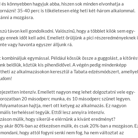
l és könnyebben hagyjuk abba, hiszen sok minden elvonhatja a
tornázni! 35-40 perc is tökéletesen elég heti két-három alkalommal.
zánni a mozgásra.
szú távon kell gondolkodni. Valószínű, hogy a többlet kilók sem egy-
ogy ennek időt kell adni. Emellett örüljünk a pici részeredményeknek 
nte vagy havonta egyszer álljunk rá.
t kombináljuk egymással. Például kössük össze a guggolást, a kitörés
unk belőlük, köztük kis pihenőidővel. A végén pedig mindenképp
öltheti az alkalmazásokon keresztül a Tabata edzésmódszert, amellye
tudom!
fejezetten intenzív. Emellett nagyon meg lehet dolgoztatni vele egy-
t sorozatban 20 másodperc munka, és 10 másodperc szünet legyen.
 folyamatosan hajtja, mert ott ketyeg az alkalmazás. Ez nagyon
ális terheléssel tegyük. Ettől lesz annyira intenzív.
záson múlik, hogy sikerül-e elérnünk a kívánt eredményt?
gy akár 80%-ban az étkezésen múlik, és csak 20%-ban a mozgáson. E
lmondani, hogy attól fogyni senki nem fog, ha nem változtat az