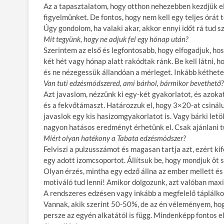
Az a tapasztalatom, hogy otthon nehezebben kezdjük e
figyelmünket. De fontos, hogy nem kell egy teljes órát 
Úgy gondolom, ha valaki akar, akkor ennyi időt rá tud s
Mit tegyünk, hogy ne adjuk fel egy hónap után?
Szerintem az első és legfontosabb, hogy elfogadjuk, hos
két hét vagy hónap alatt rakódtak ránk. Be kell látni, h
és ne nézegessük állandóan a mérleget. Inkább kéthete
Van tuti edzésmódszered, ami bárhol, bármikor bevethető?
Azt javaslom, nézzünk ki egy-két gyakorlatot, és azoka
és a fekvőtámaszt. Határozzuk el, hogy 3×20-at csinál
javaslok egy kis hasizomgyakorlatot is. Vagy bárki let
nagyon hatásos eredményt érhetünk el. Csak ajánlani 
Miért olyan hatékony a Tabata edzésmódszer?
Felviszi a pulzusszámot és magasan tartja azt, ezért ki
egy adott izomcsoportot. Állítsuk be, hogy mondjuk ö
Olyan érzés, mintha egy edző állna az ember mellett és
motiváló tud lenni! Amikor dolgozunk, azt valóban maxim
A rendszeres edzésen vagy inkább a megfelelő táplálko
Vannak, akik szerint 50-50%, de az én véleményem, ho
persze az egyén alkatától is függ. Mindenképp fontos e