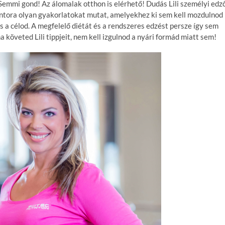
emmi gond! Az álomalak otthon is elérhető! Dudás Lili személyi edző
ntora olyan gyakorlatokat mutat, amelyekhez ki sem kell mozdulnod
 a célod. A megfelelő diétát és a rendszeres edzést persze így sem
 követed Lili tippjeit, nem kell izgulnod a nyári formád miatt sem!