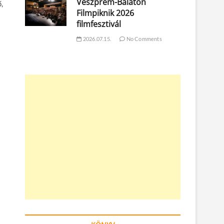
Veszprém-Balaton
,
Filmpiknik 2026
filmfesztivál
2026.07.15.
No Comments