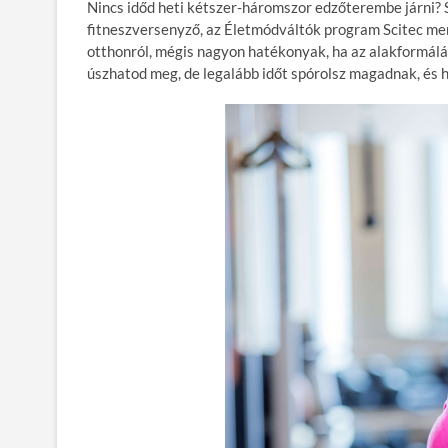
e
itt
ail
m
er
za
Nincs időd heti kétszer-háromszor edzőterembe járni? S
b
er
bl
es
m
fitneszversenyző, az Életmódváltók program Scitec me
otthonról, mégis nagyon hatékonyak, ha az alakformálás
o
r
t
e
úszhatod meg, de legalább időt spórolsz magadnak, és ha
o
g
k