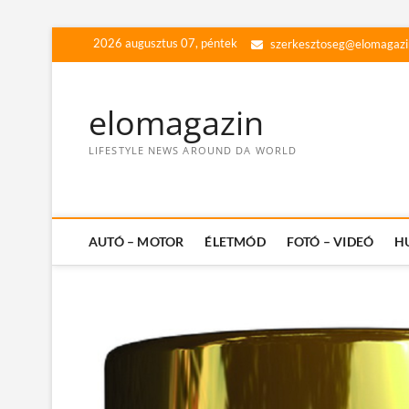
Skip
2026 augusztus 07, péntek
szerkesztoseg@elomagazi
to
content
elomagazin
LIFESTYLE NEWS AROUND DA WORLD
AUTÓ – MOTOR
ÉLETMÓD
FOTÓ – VIDEÓ
H