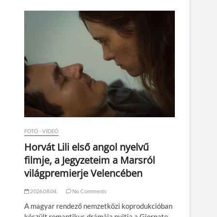
n
FOTÓ - VIDEÓ
Horvát Lili első angol nyelvű
filmje, a Jegyzeteim a Marsról
világpremierje Velencében
2026.08.04.
No Comments
A magyar rendező nemzetközi koprodukcióban
készült romantikus drámája nyitja a Giornate