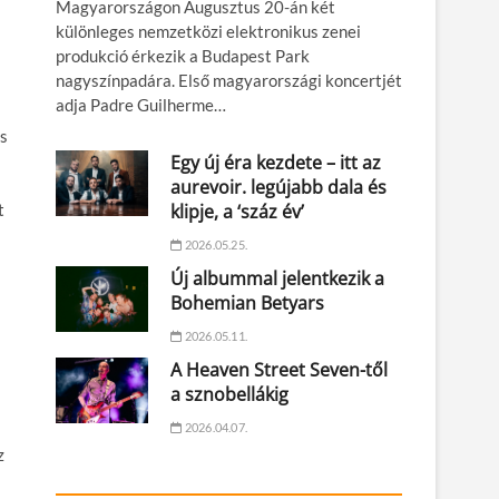
Magyarországon Augusztus 20-án két
különleges nemzetközi elektronikus zenei
produkció érkezik a Budapest Park
nagyszínpadára. Első magyarországi koncertjét
adja Padre Guilherme…
is
Egy új éra kezdete – itt az
aurevoir. legújabb dala és
klipje, a ‘száz év’
t
2026.05.25.
l
Új albummal jelentkezik a
Bohemian Betyars
2026.05.11.
A Heaven Street Seven-től
a sznobellákig
2026.04.07.
z