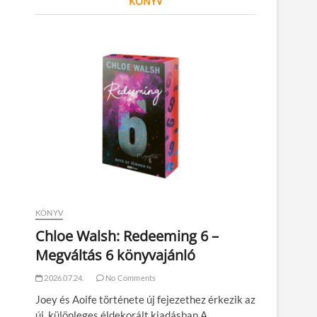
KÖNYV
KÖNYV
Chloe Walsh: Redeeming 6 –
Megváltás 6 könyvajánló
2026.07.24.
No Comments
Joey és Aoife története új fejezethez érkezik az
új, különleges éldekorált kiadásban A