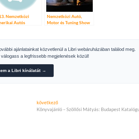
13. Nemzetközi
Nemzetközi Autó,
erikai Autós
Motor és Tuning Show
sztivál programjai
2015
további ajánlatainkat közvetlenül a Libri webáruházában találod meg.
s válogass a legfrissebb megjelenések közül!
m a Libri kínálatát →
Következő
következő
cikk:
Könyvajánló – Szöllősi Mátyás: Budapest Katalóg