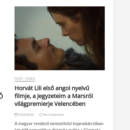
n
FOTÓ - VIDEÓ
Horvát Lili első angol nyelvű
Ó
filmje, a Jegyzeteim a Marsról
világpremierje Velencében
2026.08.04.
No Comments
A magyar rendező nemzetközi koprodukcióban
készült romantikus drámája nyitja a Giornate