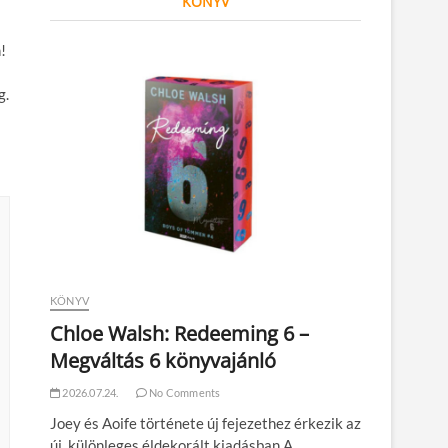
KÖNYV
!
g.
KÖNYV
Chloe Walsh: Redeeming 6 –
Megváltás 6 könyvajánló
2026.07.24.
No Comments
Joey és Aoife története új fejezethez érkezik az
új, különleges éldekorált kiadásban A