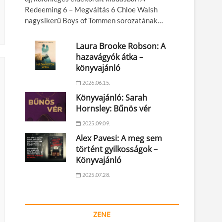
Redeeming 6 – Megváltás 6 Chloe Walsh
nagysikerű Boys of Tommen sorozatának…
Laura Brooke Robson: A
hazavágyók átka –
könyvajánló
2026.06.15.
Könyvajánló: Sarah
Hornsley: Bűnös vér
2025.09.09.
Alex Pavesi: A meg sem
történt gyilkosságok –
Könyvajánló
2025.07.28.
ZENE