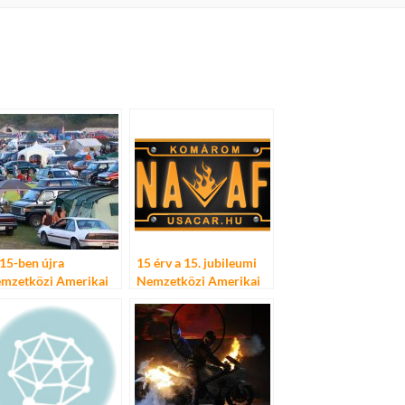
15-ben újra
15 érv a 15. jubileumi
mzetközi Amerikai
Nemzetközi Amerikai
tó Fesztivál
Autó Fesztivál mellett
omáromban