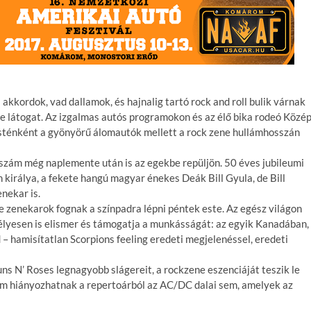
 akkordok, vad dallamok, és hajnalig tartó rock and roll bulik várnak
be látogat. Az izgalmas autós programokon és az élő bika rodeó Közép
esténként a gyönyörű álomautók mellett a rock zene hullámhosszán
 szám még naplemente után is az egekbe repüljön. 50 éves jubileumi
 királya, a fekete hangú magyar énekes Deák Bill Gyula, de Bill
nekar is.
te zenekarok fognak a színpadra lépni péntek este. Az egész világon
élyesen is elismer és támogatja a munkásságát: az egyik Kanadában,
– hamisítatlan Scorpions feeling eredeti megjelenéssel, eredeti
ns N’ Roses legnagyobb slágereit, a rockzene eszenciáját teszik le
em hiányozhatnak a repertoárból az AC/DC dalai sem, amelyek az