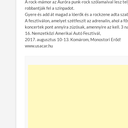
A rock-mámor az Auróra punk-rock szólamaival lesz telj
robbantják fel a színpadot.
Gyere és add át magad a lóerők és a rockzene adta sza
A fesztiválon, amelyet szétfeszít az adrenalin, ahol a
koncertek pont annyira zúzósak, amennyire az kell. 3 n
16. Nemzetközi Amerikai Autó Fesztivál,
2017. augusztus 10-13. Komárom, Monostori Erőd!
www.usacar.hu