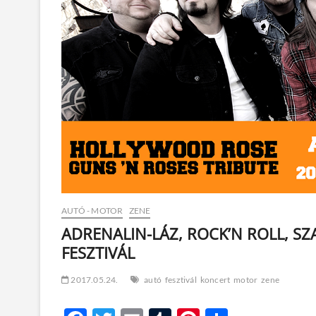
AUTÓ - MOTOR
ZENE
ADRENALIN-LÁZ, ROCK’N ROLL, S
FESZTIVÁL
2017.05.24.
autó
fesztivál
koncert
motor
zene