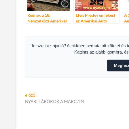
Rednex a 18.
Elvis Presley emlékest
A 
Nemzetközi Amerikai
az Amerikai Autó
Am
Autó Fesztiválon
Fesztiválon
Fe
Tetszett az ajánló? A cikkben bemutatott kötetet és 
Kattints az alábbi gombra, é
Megnéze
Bejegyzés
Előző
előző
cikk:
NYÁRI TÁBOROK A MARCZIN
navigáció