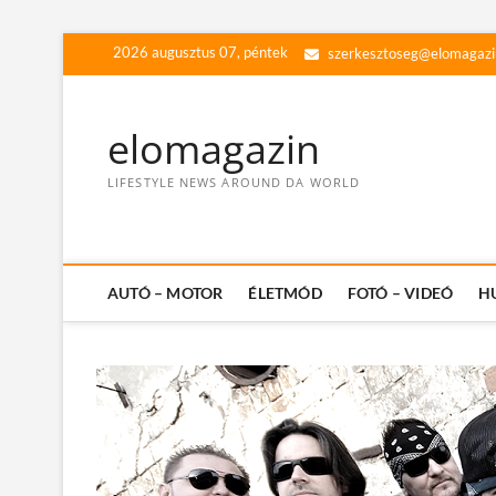
Skip
2026 augusztus 07, péntek
szerkesztoseg@elomagazi
to
content
elomagazin
LIFESTYLE NEWS AROUND DA WORLD
AUTÓ – MOTOR
ÉLETMÓD
FOTÓ – VIDEÓ
H