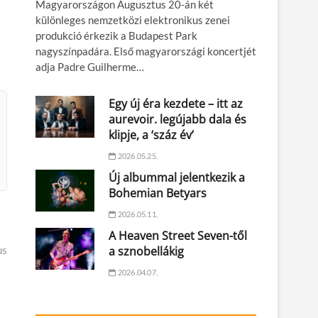
Magyarországon Augusztus 20-án két
különleges nemzetközi elektronikus zenei
produkció érkezik a Budapest Park
nagyszínpadára. Első magyarországi koncertjét
adja Padre Guilherme…
Egy új éra kezdete – itt az
aurevoir. legújabb dala és
klipje, a ‘száz év’
2026.05.25.
Új albummal jelentkezik a
Bohemian Betyars
2026.05.11.
A Heaven Street Seven-től
a sznobellákig
us
2026.04.07.