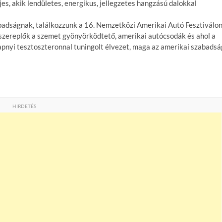
es, akik lendületes, energikus, jellegzetes hangzású dalokkal
badságnak, találkozzunk a 16. Nemzetközi Amerikai Autó Fesztiválon
 főszereplők a szemet gyönyörködtető, amerikai autócsodák és ahol a
apnyi tesztoszteronnal tuningolt élvezet, maga az amerikai szabadsá
HIRDETÉS