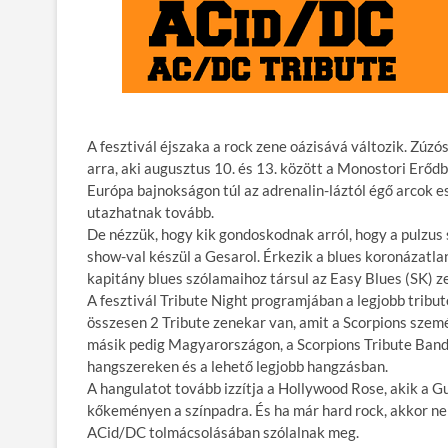
A fesztivál éjszaka a rock zene oázisává változik. Zúzós
arra, aki augusztus 10. és 13. között a Monostori Erőd
Európa bajnokságon túl az adrenalin-láztól égő arcok 
utazhatnak tovább.
De nézzük, hogy kik gondoskodnak arról, hogy a pulzus
show-val készül a Gesarol. Érkezik a blues koronázatlan
kapitány blues szólamaihoz társul az Easy Blues (SK) ze
A fesztivál Tribute Night programjában a legjobb tribu
összesen 2 Tribute zenekar van, amit a Scorpions szem
másik pedig Magyarországon, a Scorpions Tribute Band 
hangszereken és a lehető legjobb hangzásban.
A hangulatot tovább izzítja a Hollywood Rose, akik a Gu
kőkeményen a színpadra. És ha már hard rock, akkor n
ACid/DC tolmácsolásában szólalnak meg.