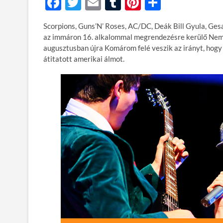
F
T
E
T
Pi
O
ac
w
m
u
nt
ss
Scorpions, Guns’N’ Roses, AC/DC, Deák Bill Gyula, Ges
e
itt
ail
m
er
za
az immáron 16. alkalommal megrendezésre kerülő Nemz
b
er
bl
es
m
augusztusban újra Komárom felé veszik az irányt, hogy h
átitatott amerikai álmot.
o
r
t
e
o
g
k