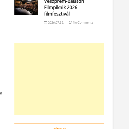
Veszprém-Balaton
Filmpiknik 2026
filmfesztivál
2026.07.15.
No Comments
-
 a