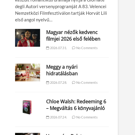
degli Autori versenyprogramját A 83. Velencei
Nemzetközi Filmfesztiválon tartják Horvát Lili
első angol nyelvű…
l
Magyar nézők kedvenc
filmjei 2026 első felében
2026.07.31.
No Comments
Meggy a nyári
hidratálásban
2026.07.28.
No Comments
Chloe Walsh: Redeeming 6
– Megváltás 6 könyvajánló
2026.07.24.
No Comments