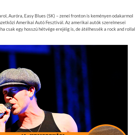
arol, Auróra, Easy Blues (SK) – zenei fronton is keményen odakarmol
etközi Amerikai Autó Fesztivál. Az amerikai autók szerelmesei
a csak egy hosszú hétvége erejéig is, de átélhessék a rock and rolla