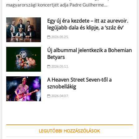
magyarországi koncertjét adja Padre Guilherme…
Egy új éra kezdete – itt az aurevoir.
legújabb dala és klipje, a ‘száz év’
2026.05.25.
Új albummal jelentkezik a Bohemian
Betyars
2026.05.11.
A Heaven Street Seven-től a
sznobellákig
2026.04.07.
LEGUTÓBBI HOZZÁSZÓLÁSOK