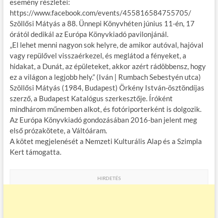
esemény részletei:
https://www.facebook.com/events/455816584755705/
Szöllősi Mátyás a 88. Ünnepi Könyvhéten június 11-én, 17
órától dedikál az Európa Könyvkiadó pavilonjánál.
„El lehet menni nagyon sok helyre, de amikor autóval, hajóval
vagy repülővel visszaérkezel, és meglátod a fényeket, a
hidakat, a Dunát, az épületeket, akkor azért rádöbbensz, hogy
ez a világon a legjobb hely.” (Iván | Rumbach Sebestyén utca)
Szöllősi Mátyás (1984, Budapest) Örkény István-ösztöndíjas
szerző, a Budapest Katalógus szerkesztője. Íróként
mindhárom műnemben alkot, és fotóriporterként is dolgozik.
Az Európa Könyvkiadó gondozásában 2016-ban jelent meg
első prózakötete, a Váltóáram.
A kötet megjelenését a Nemzeti Kulturális Alap és a Szimpla
Kert támogatta.
HIRDETÉS