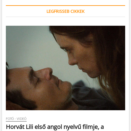
LEGFRISSEB CIKKEK
FOTÓ - VIDEÓ
Horvát Lili első angol nyelvű filmje, a