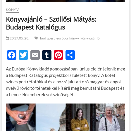
KÖNYV
Könyvajánló – Szöllősi Mátyás:
Budapest Katalógus
2017.05.28.
budapest
európa
könyv
könyvajánló
F
T
E
T
Pi
O
ac
w
m
u
nt
ss
Az Európa Könyvkiadó gondozásában június elején jelenik meg
e
itt
ail
m
er
za
a Budapest Katalógus projektből született könyv. A kötet
b
er
bl
es
m
színes portréfotókkal és a hozzájuk tartozó magyar és angol
nyelvű rövid történetekkel kísérli meg bemutatni Budapest és
o
r
t
e
a benne élő emberek sokszínűségét.
o
g
k