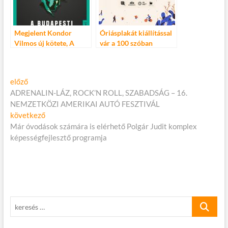
Megjelent Kondor
Óriásplakát kiállítással
Vilmos új kötete, A
vár a 100 szóban
budapesti gengszter és
Budapest
újra kapható a Bűnös
Budapest!
Bejegyzés
Előző
előző
cikk:
ADRENALIN-LÁZ, ROCK’N ROLL, SZABADSÁG – 16.
navigáció
NEMZETKÖZI AMERIKAI AUTÓ FESZTIVÁL
Következő
következő
cikk:
Már óvodások számára is elérhető Polgár Judit komplex
képességfejlesztő programja
keresés
…