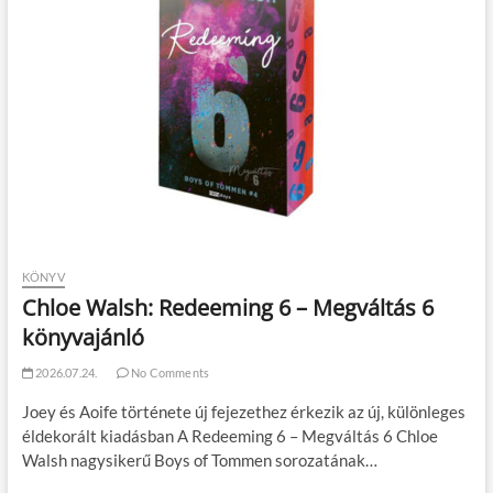
KÖNYV
Chloe Walsh: Redeeming 6 – Megváltás 6
könyvajánló
2026.07.24.
No Comments
Joey és Aoife története új fejezethez érkezik az új, különleges
éldekorált kiadásban A Redeeming 6 – Megváltás 6 Chloe
Walsh nagysikerű Boys of Tommen sorozatának…