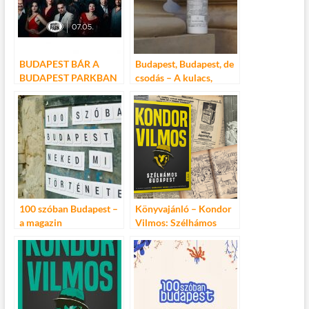
BUDAPEST BÁR A
Budapest, Budapest, de
BUDAPEST PARKBAN
csodás – A kulacs,
2018. JÚLIUS 5. 19.00
amelyen
ÓRA
megelevenednek a
legszebb pillanatok
100 szóban Budapest –
Könyvajánló – Kondor
a magazin
Vilmos: Szélhámos
szerkesztőjének
Budapest
írásával!