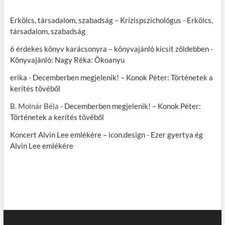
Erkölcs, társadalom, szabadság – Krízispszichológus
-
Erkölcs,
társadalom, szabadság
6 érdekes könyv karácsonyra – könyvajánló kicsit zöldebben
-
Könyvajánló: Nagy Réka: Ökoanyu
erika
-
Decemberben megjelenik! – Konok Péter: Történetek a
kerítés tövéből
B. Molnár Béla
-
Decemberben megjelenik! – Konok Péter:
Történetek a kerítés tövéből
Koncert Alvin Lee emlékére – icon.design
-
Ezer gyertya ég
Alvin Lee emlékére