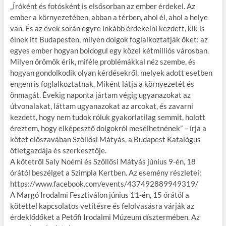
„Íróként és fotósként is elsősorban az ember érdekel. Az
ember a környezetében, abban a térben, ahol él, ahol a helye
van. És az évek során egyre inkább érdekelni kezdett, kik is
élnek itt Budapesten, milyen dolgok foglalkoztatják őket: az
egyes ember hogyan boldogul egy közel kétmilliós városban.
Milyen örömök érik, miféle problémákkal néz szembe, és
hogyan gondolkodik olyan kérdésekről, melyek adott esetben
engem is foglalkoztatnak. Miként látja a környezetét és
önmagát. Évekig naponta jártam végig ugyanazokat az
útvonalakat, láttam ugyanazokat az arcokat, és zavarni
kezdett, hogy nem tudok róluk gyakorlatilag semmit, holott
éreztem, hogy elképesztő dolgokról mesélhetnének” – írja a
kötet előszavában Szöllősi Mátyás, a Budapest Katalógus
ötletgazdája és szerkesztője.
A kötetről Saly Noémi és Szöllősi Mátyás június 9-én, 18
órától beszélget a Szimpla Kertben. Az esemény részletei:
https://www.facebook.com/events/437492889949319/
A Margó Irodalmi Fesztiválon június 11-én, 15 órától a
kötettel kapcsolatos vetítésre és felolvasásra várják az
érdeklődőket a Petőfi Irodalmi Múzeum dísztermében. Az