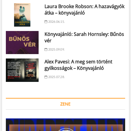
Laura Brooke Robson: A hazavágyók
átka – könyvajánló
2026.06.15.
Könyvajánló: Sarah Hornsley: Bűnös
vér
2025.09.09.
Alex Pavesi: A meg sem történt
gyilkosságok – Könyvajánló
2025.07.28.
ZENE