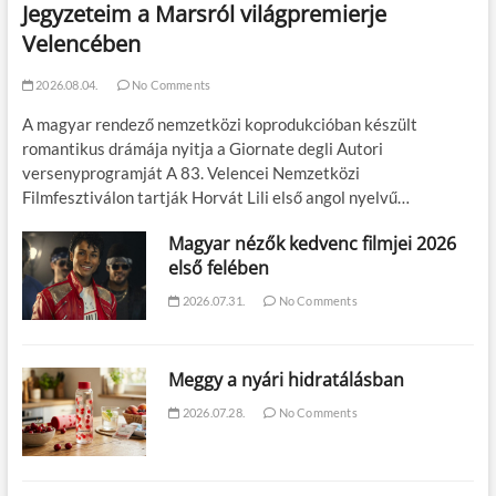
Jegyzeteim a Marsról világpremierje
Velencében
2026.08.04.
No Comments
A magyar rendező nemzetközi koprodukcióban készült
romantikus drámája nyitja a Giornate degli Autori
versenyprogramját A 83. Velencei Nemzetközi
Filmfesztiválon tartják Horvát Lili első angol nyelvű…
Magyar nézők kedvenc filmjei 2026
első felében
2026.07.31.
No Comments
Meggy a nyári hidratálásban
2026.07.28.
No Comments