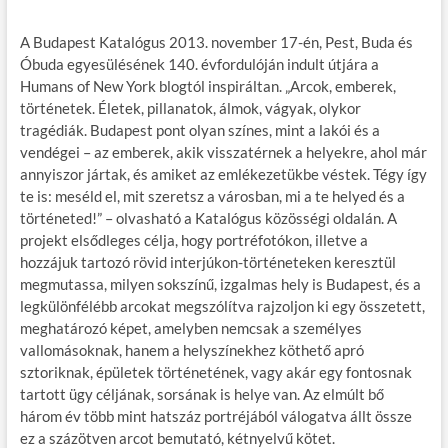
A Budapest Katalógus 2013. november 17-én, Pest, Buda és
Óbuda egyesülésének 140. évfordulóján indult útjára a
Humans of New York blogtól inspiráltan. „Arcok, emberek,
történetek. Életek, pillanatok, álmok, vágyak, olykor
tragédiák. Budapest pont olyan színes, mint a lakói és a
vendégei – az emberek, akik visszatérnek a helyekre, ahol már
annyiszor jártak, és amiket az emlékezetükbe véstek. Tégy így
te is: meséld el, mit szeretsz a városban, mi a te helyed és a
történeted!” – olvasható a Katalógus közösségi oldalán. A
projekt elsődleges célja, hogy portréfotókon, illetve a
hozzájuk tartozó rövid interjúkon-történeteken keresztül
megmutassa, milyen sokszínű, izgalmas hely is Budapest, és a
legkülönfélébb arcokat megszólítva rajzoljon ki egy összetett,
meghatározó képet, amelyben nemcsak a személyes
vallomásoknak, hanem a helyszínekhez köthető apró
sztoriknak, épületek történetének, vagy akár egy fontosnak
tartott ügy céljának, sorsának is helye van. Az elmúlt bő
három év több mint hatszáz portréjából válogatva állt össze
ez a százötven arcot bemutató, kétnyelvű kötet.