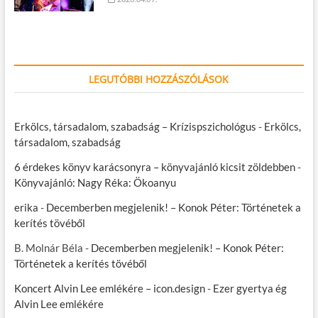
LEGUTÓBBI HOZZÁSZÓLÁSOK
Erkölcs, társadalom, szabadság – Krízispszichológus
-
Erkölcs,
társadalom, szabadság
6 érdekes könyv karácsonyra – könyvajánló kicsit zöldebben
-
Könyvajánló: Nagy Réka: Ökoanyu
erika
-
Decemberben megjelenik! – Konok Péter: Történetek a
kerítés tövéből
B. Molnár Béla
-
Decemberben megjelenik! – Konok Péter:
Történetek a kerítés tövéből
Koncert Alvin Lee emlékére – icon.design
-
Ezer gyertya ég
Alvin Lee emlékére