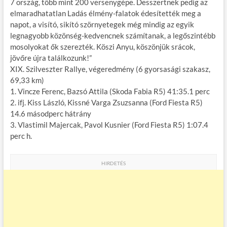
7 ország, több mint 200 versenygépe. Desszertnek pedig az
elmaradhatatlan Ladás élmény-falatok édesítették meg a
napot, a visító, sikító szörnyetegek még mindig az egyik
legnagyobb közönség-kedvencnek számítanak, a legőszintébb
mosolyokat ők szerezték. Köszi Anyu, köszönjük srácok,
jövőre újra találkozunk!”
XIX. Szilveszter Rallye, végeredmény (6 gyorsasági szakasz,
69,33 km)
1. Vincze Ferenc, Bazsó Attila (Skoda Fabia R5) 41:35.1 perc
2. ifj. Kiss László, Kissné Varga Zsuzsanna (Ford Fiesta R5)
14.6 másodperc hátrány
3. Vlastimil Majercak, Pavol Kusnier (Ford Fiesta R5) 1:07.4
perc h.
HIRDETÉS