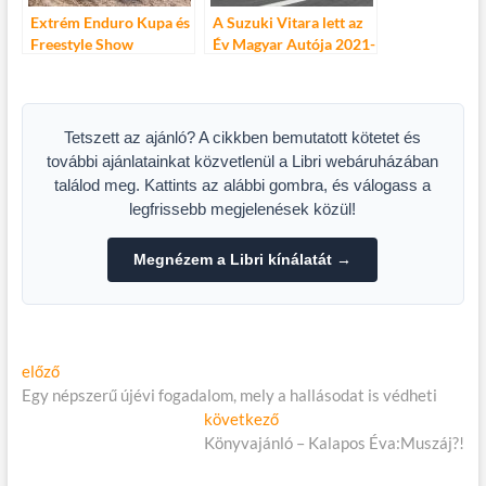
Extrém Enduro Kupa és
A Suzuki Vitara lett az
Freestyle Show
Év Magyar Autója 2021-
ben
Tetszett az ajánló? A cikkben bemutatott kötetet és
további ajánlatainkat közvetlenül a Libri webáruházában
találod meg. Kattints az alábbi gombra, és válogass a
legfrissebb megjelenések közül!
Megnézem a Libri kínálatát →
Bejegyzés
Előző
előző
cikk:
Egy népszerű újévi fogadalom, mely a hallásodat is védheti
navigáció
Következő
következő
cikk:
Könyvajánló – Kalapos Éva:Muszáj?!