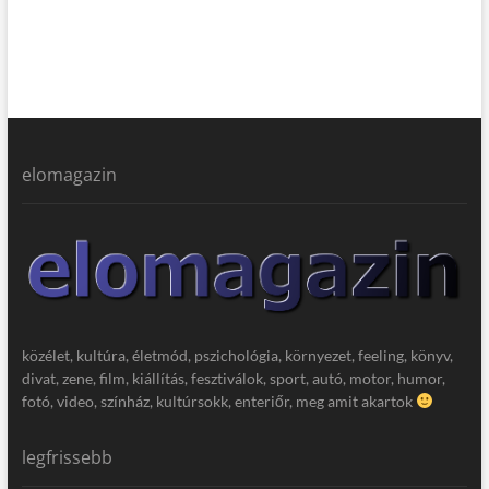
elomagazin
közélet, kultúra, életmód, pszichológia, környezet, feeling, könyv,
divat, zene, film, kiállítás, fesztiválok, sport, autó, motor, humor,
fotó, video, színház, kultúrsokk, enteriőr, meg amit akartok
legfrissebb