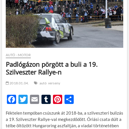
t
o
n
AUTÓ - MOTOR
Padlógázon pörgött a buli a 19.
Szilveszter Rallye-n
2018.01.04.
autó
verseny
F
T
E
T
Pi
O
ac
w
m
u
nt
ss
Féktelen tempóban csúszunk át 2018-ba, a szilveszteri bulizás
e
itt
ail
m
er
za
a 19. Szilveszter Rallye-val megkezdődött. Óriási csata dúlt a
b
er
bl
es
m
télbe öltözött Hungaroring aszfaltján, a viadal történetében