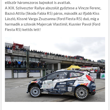
először háromszoros bajnokot is avattak.
o
r
t
e
A XIX. Szilveszter Rallye abszolút győztese a Vincze Ferenc,
o
g
Bazsó Attila (Skoda Fabia R5) páros, második az ifjabb Kiss
László, Kissné Varga Zsuzsanna (Ford Fiesta R5) duó, míg a
k
harmadik a szlovák Majercak Vlastimil, Kusnier Pavol (Ford
Fiesta R5) kettős lett!