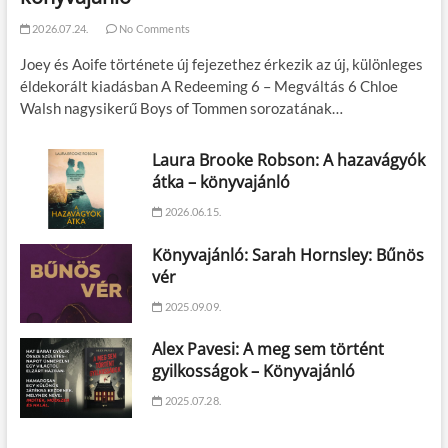
2026.07.24.
No Comments
Joey és Aoife története új fejezethez érkezik az új, különleges
éldekorált kiadásban A Redeeming 6 – Megváltás 6 Chloe
Walsh nagysikerű Boys of Tommen sorozatának…
Laura Brooke Robson: A hazavágyók
átka – könyvajánló
2026.06.15.
Könyvajánló: Sarah Hornsley: Bűnös
vér
2025.09.09.
Alex Pavesi: A meg sem történt
gyilkosságok – Könyvajánló
2025.07.28.