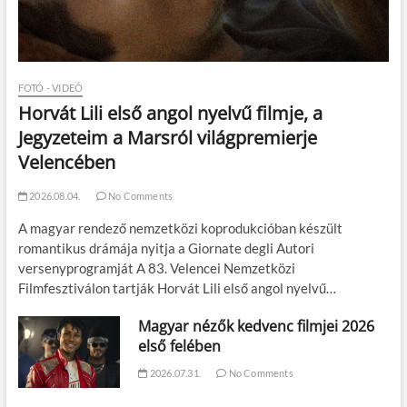
FOTÓ - VIDEÓ
Horvát Lili első angol nyelvű filmje, a
Jegyzeteim a Marsról világpremierje
Velencében
2026.08.04.
No Comments
A magyar rendező nemzetközi koprodukcióban készült
romantikus drámája nyitja a Giornate degli Autori
versenyprogramját A 83. Velencei Nemzetközi
Filmfesztiválon tartják Horvát Lili első angol nyelvű…
Magyar nézők kedvenc filmjei 2026
első felében
2026.07.31.
No Comments