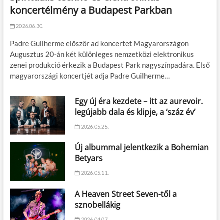
koncertélmény a Budapest Parkban
2026.06.30.
Padre Guilherme először ad koncertet Magyarországon
Augusztus 20-án két különleges nemzetközi elektronikus
zenei produkció érkezik a Budapest Park nagyszínpadára. Első
magyarországi koncertjét adja Padre Guilherme…
Egy új éra kezdete – itt az aurevoir.
legújabb dala és klipje, a ‘száz év’
2026.05.25.
Új albummal jelentkezik a Bohemian
Betyars
2026.05.11.
A Heaven Street Seven-től a
sznobellákig
2026.04.07.