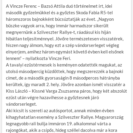
A Vincze Ferenc – Bazsó Attila duó történelmet írt, idei
második győzelmükkel és a győztes Skoda Fabia R5-tel
háromszoros bajnokként búcsúztatják az évet. „Nagyon
büszke vagyok arra, hogy immár harmadszor sikerült
megnyernünk a Szilveszter Rallye-t, ráadásul kis híján
hibátlan teljesítménnyel. Jövőre természetesen visszatérek,
hiszen nagy álmom, hogy ezt a szép vándorserleget végleg
elnyerjem, amihez három egymást követő évben kell elsőnek
lennem” – nyilatkozta Vincze Feri.
A tavalyi ezüstérmesek is keményen odatették magukat, az
utolsó másodpercig küzdöttek, hogy megszerezzék a bajnoki
címet, de a második gyorsaságin 8 másodperces hátrányba
kerültek, így maradt 2. hely. Jövőre azonban ismét visszatér a
Kiss László – Kissné Varga Zsuzsanna páros, hogy két abszolút
ezüst után végre hazavihesse a győztesnek járó
vándorserleget.
Aki kicsit is szereti az autósportot, annak minden évben
kihagyhatatlan esemény a Szilveszter Rallye. Magyarország
legnagyobb rali bulija immáron 19. alkalommal várta a
rajongókat, akik a csípős, hideg széllel dacolva már a kora