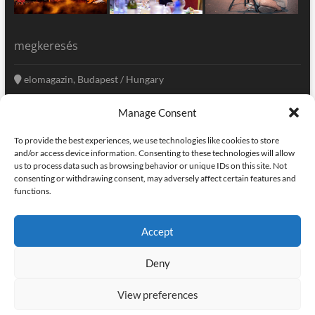
megkeresés
elomagazin, Budapest / Hungary
+36 20 333-6009
Manage Consent
szerkesztoseg@elomagazin.com
To provide the best experiences, we use technologies like cookies to store
elomagazin
and/or access device information. Consenting to these technologies will allow
us to process data such as browsing behavior or unique IDs on this site. Not
consenting or withdrawing consent, may adversely affect certain features and
functions.
facebook
twitter
instagram
googleplus
pinterest
Accept
kapcsolat
home
adatvédelem
impresszum
Deny
elomagazin
| powered by
icon.desing
:: internet solutions |
designed by:
theme freesia
| © copyright, all right reserved
View preferences