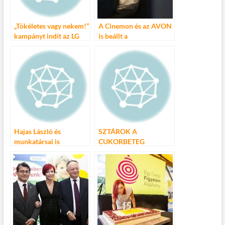
k
„Tökéletes vagy nekem!”
A Cinemon és az AVON
kampányt indít az LG
is beállt a
mélyszegénységben élő
nőket bemutató film, a
Toldi lányok mellé
Hajas László és
SZTÁROK A
munkatársai is
CUKORBETEG
támogatták a
ÓVODÁSOKÉRT –EGY
Rosszcsont Alapítvány
CSEPP FIGYELEM
Anyák napi
ALAPÍTVÁNY
rendezvényét