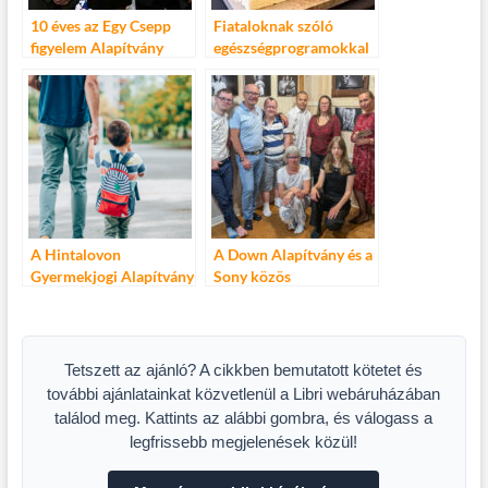
10 éves az Egy Csepp
Fiataloknak szóló
figyelem Alapítvány
egészségprogramokkal
erősít az online térben a
15 éves egy csepp
figyelem alapítvány
A Hintalovon
A Down Alapítvány és a
Gyermekjogi Alapítvány
Sony közös
gyermekjogi jelentése
fotóprojektjének
kiállítása nyílt Écsen
Tetszett az ajánló? A cikkben bemutatott kötetet és
további ajánlatainkat közvetlenül a Libri webáruházában
találod meg. Kattints az alábbi gombra, és válogass a
legfrissebb megjelenések közül!