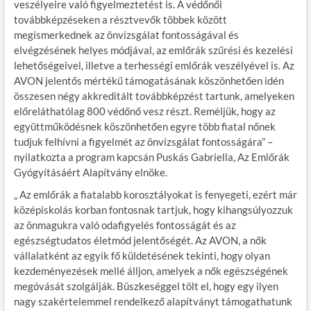
veszélyeire való figyelmeztetést is. A védőnői
továbbképzéseken a résztvevők többek között
megismerkednek az önvizsgálat fontosságával és
elvégzésének helyes módjával, az emlőrák szűrési és kezelési
lehetőségeivel, illetve a terhességi emlőrák veszélyével is. Az
AVON jelentős mértékű támogatásának köszönhetően idén
összesen négy akkreditált továbbképzést tartunk, amelyeken
előreláthatólag 800 védőnő vesz részt. Reméljük, hogy az
együttműködésnek köszönhetően egyre több fiatal nőnek
tudjuk felhívni a figyelmét az önvizsgálat fontosságára” –
nyilatkozta a program kapcsán Puskás Gabriella, Az Emlőrák
Gyógyításáért Alapítvány elnöke.
„ Az emlőrák a fiatalabb korosztályokat is fenyegeti, ezért már
középiskolás korban fontosnak tartjuk, hogy kihangsúlyozzuk
az önmagukra való odafigyelés fontosságát és az
egészségtudatos életmód jelentőségét. Az AVON, a nők
vállalatként az egyik fő küldetésének tekinti, hogy olyan
kezdeményezések mellé álljon, amelyek a nők egészségének
megóvását szolgálják. Büszkeséggel tölt el, hogy egy ilyen
nagy szakértelemmel rendelkező alapítványt támogathatunk