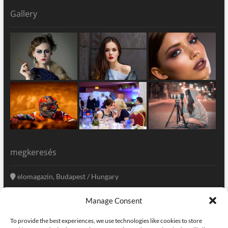
Gallery
megkeresés
elomagazin, Budapest / Hungary
+36 20 333-6009
Manage Consent
szerkesztoseg@elomagazin.com
To provide the best experiences, we use technologies like cookies to store
elomagazin