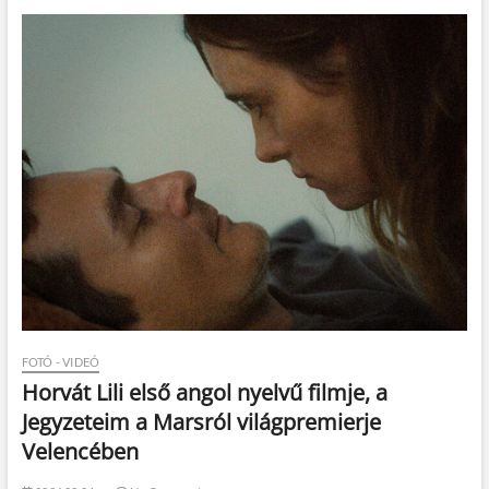
FOTÓ - VIDEÓ
Horvát Lili első angol nyelvű filmje, a
Jegyzeteim a Marsról világpremierje
Velencében