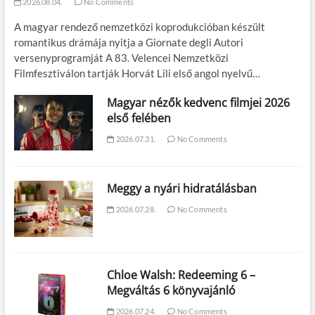
2026.08.04.
No Comments
A magyar rendező nemzetközi koprodukcióban készült
romantikus drámája nyitja a Giornate degli Autori
versenyprogramját A 83. Velencei Nemzetközi
Filmfesztiválon tartják Horvát Lili első angol nyelvű…
Magyar nézők kedvenc filmjei 2026
első felében
2026.07.31.
No Comments
Meggy a nyári hidratálásban
2026.07.28.
No Comments
Chloe Walsh: Redeeming 6 –
Megváltás 6 könyvajánló
2026.07.24.
No Comments