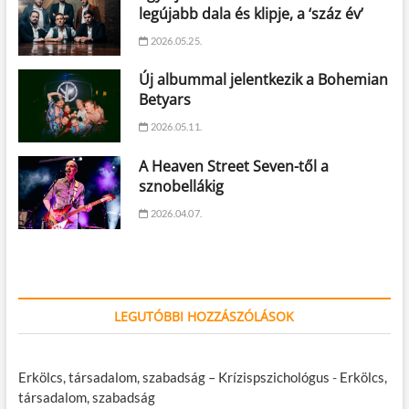
legújabb dala és klipje, a ‘száz év’
2026.05.25.
Új albummal jelentkezik a Bohemian
Betyars
2026.05.11.
A Heaven Street Seven-től a
sznobellákig
2026.04.07.
LEGUTÓBBI HOZZÁSZÓLÁSOK
Erkölcs, társadalom, szabadság – Krízispszichológus
-
Erkölcs,
társadalom, szabadság