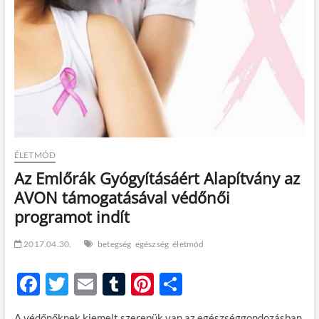
t
o
n
ÉLETMÓD
Az Emlőrák Gyógyításáért Alapítvány az
AVON támogatásával védőnői
programot indít
2017.04.30.
betegség
egészség
életmód
F
T
E
T
Pi
O
ac
w
m
u
nt
ss
A védőnőknek kiemelt szerepük van az egészséggondozásban