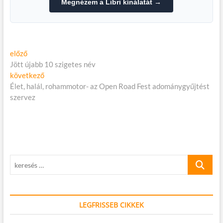
Megnézem a Libri kínálatát →
Bejegyzés
Előző
előző
cikk:
Jött újabb 10 szigetes név
navigáció
Következő
következő
cikk:
Élet, halál, rohammotor- az Open Road Fest adománygyűjtést
szervez
keresés
…
LEGFRISSEB CIKKEK