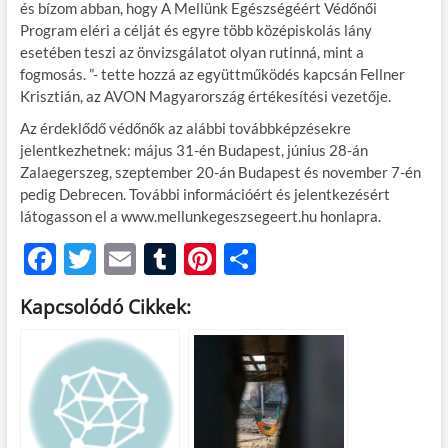
és bízom abban, hogy A Mellünk Egészségéért Védőnői
Program eléri a célját és egyre több középiskolás lány
esetében teszi az önvizsgálatot olyan rutinná, mint a
fogmosás. ”- tette hozzá az együttműködés kapcsán Fellner
Krisztián, az AVON Magyarország értékesítési vezetője.
Az érdeklődő védőnők az alábbi továbbképzésekre
jelentkezhetnek: május 31-én Budapest, június 28-án
Zalaegerszeg, szeptember 20-án Budapest és november 7-én
pedig Debrecen. További információért és jelentkezésért
látogasson el a www.mellunkegeszsegeert.hu honlapra.
F
T
E
T
Pi
O
ac
w
m
u
nt
ss
Kapcsolódó Cikkek:
e
itt
ail
m
er
za
b
er
bl
es
m
o
r
t
e
o
g