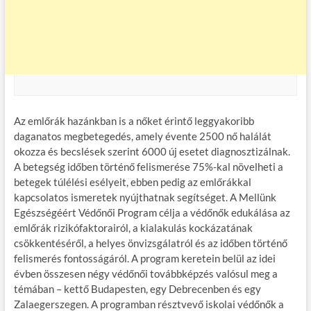
Az emlőrák hazánkban is a nőket érintő leggyakoribb
daganatos megbetegedés, amely évente 2500 nő halálát
okozza és becslések szerint 6000 új esetet diagnosztizálnak.
A betegség időben történő felismerése 75%-kal növelheti a
betegek túlélési esélyeit, ebben pedig az emlőrákkal
kapcsolatos ismeretek nyújthatnak segítséget. A Mellünk
Egészségéért Védőnői Program célja a védőnők edukálása az
emlőrák rizikófaktorairól, a kialakulás kockázatának
csökkentéséről, a helyes önvizsgálatról és az időben történő
felismerés fontosságáról. A program keretein belül az idei
évben összesen négy védőnői továbbképzés valósul meg a
témában – kettő Budapesten, egy Debrecenben és egy
Zalaegerszegen. A programban résztvevő iskolai védőnők a