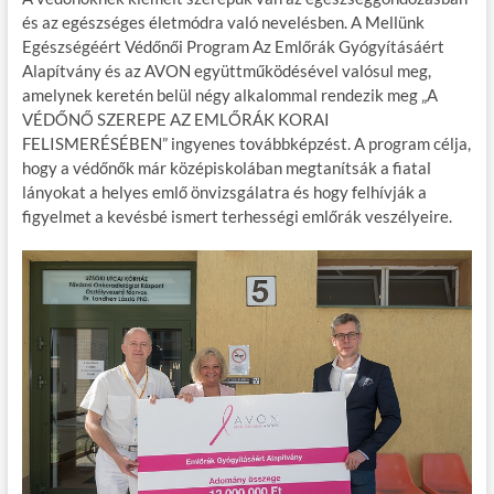
e
itt
ail
m
er
za
és az egészséges életmódra való nevelésben. A Mellünk
b
er
bl
es
m
Egészségéért Védőnői Program Az Emlőrák Gyógyításáért
Alapítvány és az AVON együttműködésével valósul meg,
o
r
t
e
amelynek keretén belül négy alkalommal rendezik meg „A
o
g
VÉDŐNŐ SZEREPE AZ EMLŐRÁK KORAI
FELISMERÉSÉBEN” ingyenes továbbképzést. A program célja,
k
hogy a védőnők már középiskolában megtanítsák a fiatal
lányokat a helyes emlő önvizsgálatra és hogy felhívják a
figyelmet a kevésbé ismert terhességi emlőrák veszélyeire.