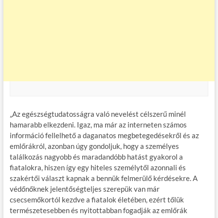
„Az egészségtudatosságra való nevelést célszerű minél
hamarabb elkezdeni. Igaz, ma már az interneten számos
információ fellelhető a daganatos megbetegedésekről és az
emlőrákról, azonban úgy gondoljuk, hogy a személyes
találkozás nagyobb és maradandóbb hatást gyakorol a
fiatalokra, hiszen így egy hiteles személytől azonnali és
szakértői választ kapnak a bennük felmerülő kérdésekre. A
védőnőknek jelentőségteljes szerepük van már
csecsemőkortól kezdve a fiatalok életében, ezért tőlük
természetesebben és nyitottabban fogadják az emlőrák