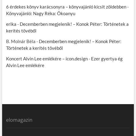
6 érdekes könyv karácsonyra – könyvajánló kicsit zöldebben
-
Könyvajánló: Nagy Réka: Ökoanyu
erika
-
Decemberben megjelenik! – Konok Péter: Történetek a
kerítés tövéből
B. Molnár Béla
-
Decemberben megjelenik! – Konok Péter:
Történetek a kerítés tövéből
Koncert Alvin Lee emlékére – icon.design
-
Ezer gyertya ég
Alvin Lee emlékére
elomagazin