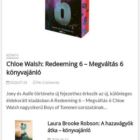
KÖNYV
Chloe Walsh: Redeeming 6 – Megváltás 6
könyvajánló
2026.07.24.
No Comments
Joey és Aoife története új fejezethez érkezik az új, különleges
éldekorált kiadásban A Redeeming 6 – Megváltás 6 Chloe
Walsh nagysikerű Boys of Tommen sorozatának…
Laura Brooke Robson: A hazavágyók
átka – könyvajánló
2026.06.15.