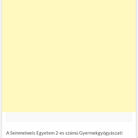
A Semmelweis Egyetem 2-es számú Gyermekgyógyászati