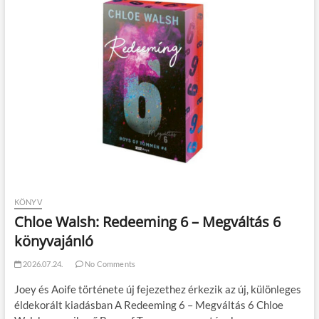
KÖNYV
Chloe Walsh: Redeeming 6 – Megváltás 6
könyvajánló
2026.07.24.
No Comments
Joey és Aoife története új fejezethez érkezik az új, különleges
éldekorált kiadásban A Redeeming 6 – Megváltás 6 Chloe