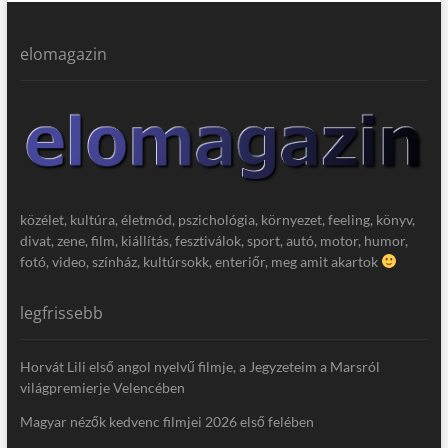
elomagazin
közélet, kultúra, életmód, pszichológia, környezet, feeling, könyv,
divat, zene, film, kiállítás, fesztiválok, sport, autó, motor, humor,
fotó, video, színház, kultúrsokk, enteriőr, meg amit akartok
legfrissebb
Horvát Lili első angol nyelvű filmje, a Jegyzeteim a Marsról
világpremierje Velencében
Magyar nézők kedvenc filmjei 2026 első felében