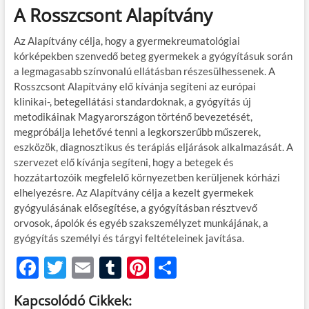
A Rosszcsont Alapítvány
Az Alapítvány célja, hogy a gyermekreumatológiai
kórképekben szenvedő beteg gyermekek a gyógyításuk során
a legmagasabb színvonalú ellátásban részesülhessenek. A
Rosszcsont Alapítvány elő kívánja segíteni az európai
klinikai-, betegellátási standardoknak, a gyógyítás új
metodikáinak Magyarországon történő bevezetését,
megpróbálja lehetővé tenni a legkorszerűbb műszerek,
eszközök, diagnosztikus és terápiás eljárások alkalmazását. A
szervezet elő kívánja segíteni, hogy a betegek és
hozzátartozóik megfelelő környezetben kerüljenek kórházi
elhelyezésre. Az Alapítvány célja a kezelt gyermekek
gyógyulásának elősegítése, a gyógyításban résztvevő
orvosok, ápolók és egyéb szakszemélyzet munkájának, a
gyógyítás személyi és tárgyi feltételeinek javítása.
F
T
E
T
Pi
O
ac
w
m
u
nt
ss
Kapcsolódó Cikkek: