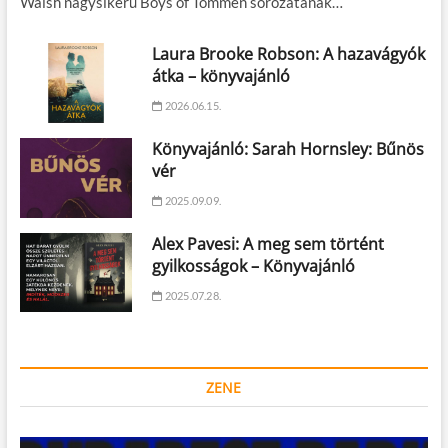
Walsh nagysikerű Boys of Tommen sorozatának…
Laura Brooke Robson: A hazavágyók
átka – könyvajánló
2026.06.15.
Könyvajánló: Sarah Hornsley: Bűnös
vér
2025.09.09.
Alex Pavesi: A meg sem történt
gyilkosságok – Könyvajánló
2025.07.28.
ZENE