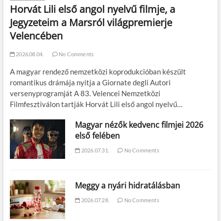
Horvát Lili első angol nyelvű filmje, a
Jegyzeteim a Marsról világpremierje
Velencében
2026.08.04.
No Comments
A magyar rendező nemzetközi koprodukcióban készült
romantikus drámája nyitja a Giornate degli Autori
versenyprogramját A 83. Velencei Nemzetközi
Filmfesztiválon tartják Horvát Lili első angol nyelvű…
Magyar nézők kedvenc filmjei 2026
első felében
2026.07.31.
No Comments
Meggy a nyári hidratálásban
2026.07.28.
No Comments