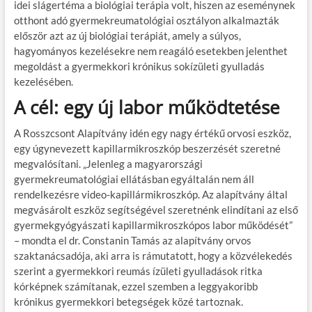
idei slágertéma a biológiai terápia volt, hiszen az eseménynek
otthont adó gyermekreumatológiai osztályon alkalmazták
először azt az új biológiai terápiát, amely a súlyos,
hagyományos kezelésekre nem reagáló esetekben jelenthet
megoldást a gyermekkori krónikus sokízületi gyulladás
kezelésében.
A cél: egy új labor működtetése
A Rosszcsont Alapítvány idén egy nagy értékű orvosi eszköz,
egy úgynevezett kapillarmikroszkóp beszerzését szeretné
megvalósítani. „Jelenleg a magyarországi
gyermekreumatológiai ellátásban egyáltalán nem áll
rendelkezésre video-kapillármikroszkóp. Az alapítvány által
megvásárolt eszköz segítségével szeretnénk elindítani az első
gyermekgyógyászati kapillarmikroszkópos labor működését”
– mondta el dr. Constanin Tamás az alapítvány orvos
szaktanácsadója, aki arra is rámutatott, hogy a közvélekedés
szerint a gyermekkori reumás ízületi gyulladások ritka
kórképnek számítanak, ezzel szemben a leggyakoribb
krónikus gyermekkori betegségek közé tartoznak.