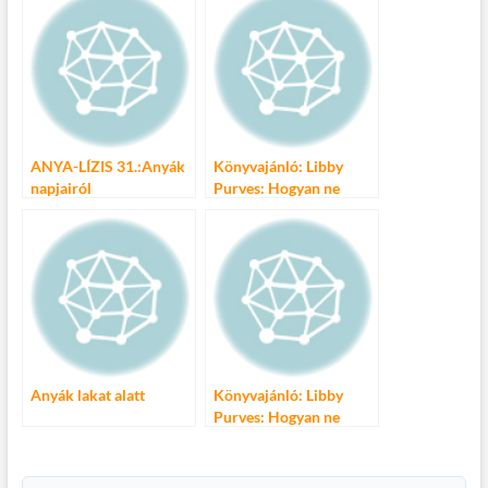
Borfesztiválon
ANYA-LÍZIS 31.:Anyák
Könyvajánló: Libby
napjairól
Purves: Hogyan ne
legyünk tökéletes
anyák?
Anyák lakat alatt
Könyvajánló: Libby
Purves: Hogyan ne
legyünk tökéletes
anyák?