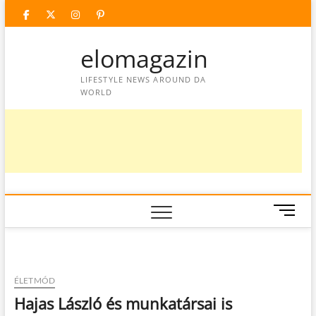
Skip
facebook
twitter
instagram
googleplus
pinterest
to
content
elomagazin
LIFESTYLE NEWS AROUND DA
WORLD
M
e
n
u
B
ÉLETMÓD
u
Hajas László és munkatársai is
t