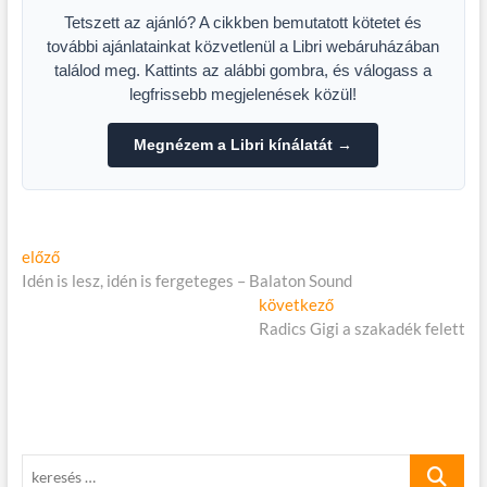
Tetszett az ajánló? A cikkben bemutatott kötetet és
további ajánlatainkat közvetlenül a Libri webáruházában
találod meg. Kattints az alábbi gombra, és válogass a
legfrissebb megjelenések közül!
Megnézem a Libri kínálatát →
Bejegyzés
Előző
előző
cikk:
Idén is lesz, idén is fergeteges – Balaton Sound
navigáció
Következő
következő
cikk:
Radics Gigi a szakadék felett
keresés