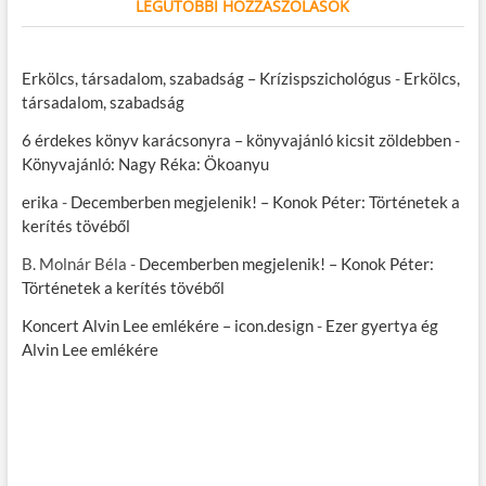
LEGUTÓBBI HOZZÁSZÓLÁSOK
Erkölcs, társadalom, szabadság – Krízispszichológus
-
Erkölcs,
társadalom, szabadság
6 érdekes könyv karácsonyra – könyvajánló kicsit zöldebben
-
Könyvajánló: Nagy Réka: Ökoanyu
erika
-
Decemberben megjelenik! – Konok Péter: Történetek a
kerítés tövéből
B. Molnár Béla
-
Decemberben megjelenik! – Konok Péter:
Történetek a kerítés tövéből
Koncert Alvin Lee emlékére – icon.design
-
Ezer gyertya ég
Alvin Lee emlékére