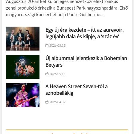
Augusztus 20-án két különleges nemzetközi elektronikus
zenei produkció érkezik a Budapest Park nagyszínpadára. Első
magyarországi koncertjét adja Padre Guilherme…
Egy új éra kezdete – itt az aurevoir.
legújabb dala és klipje, a ‘száz év’
2026.05.25.
Új albummal jelentkezik a Bohemian
Betyars
2026.05.11.
A Heaven Street Seven-től a
sznobellákig
2026.04.07.