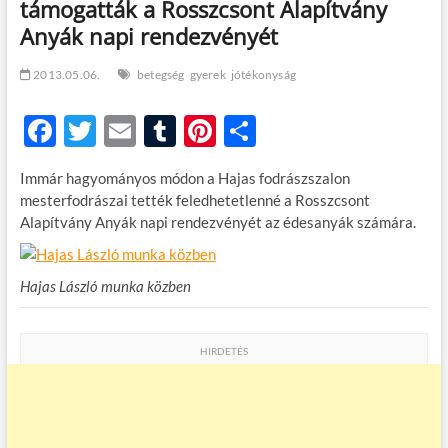
támogatták a Rosszcsont Alapítvány
t
o
Anyák napi rendezvényét
n
2013.05.06.
betegség
gyerek
jótékonyság
F
T
E
T
Pi
O
ac
w
m
u
nt
ss
Immár hagyományos módon a Hajas fodrászszalon
e
itt
ail
m
er
za
mesterfodrászai tették feledhetetlenné a Rosszcsont
b
er
bl
es
m
Alapítvány Anyák napi rendezvényét az édesanyák számára.
o
r
t
e
o
g
Hajas László munka közben
k
HIRDETÉS