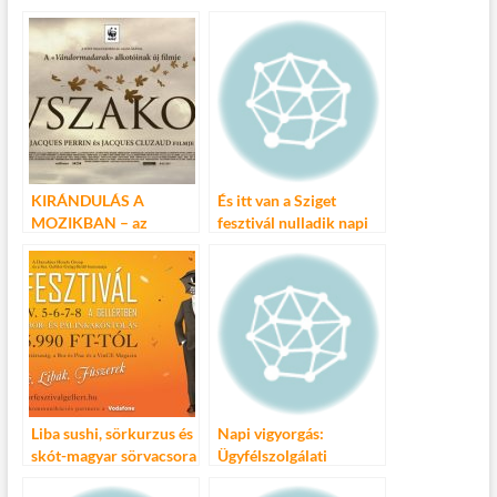
e
itt
ail
m
er
za
b
er
bl
es
m
o
r
t
e
o
g
k
KIRÁNDULÁS A
És itt van a Sziget
MOZIKBAN – az
fesztivál nulladik napi
Évszakok nézői fontos
programja!
hazai természeti
értékeket támogatták
Liba sushi, sörkurzus és
Napi vigyorgás:
skót-magyar sörvacsora
Ügyfélszolgálati
az V. Márton napi
telefonok