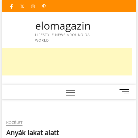
Skip
facebook
twitter
instagram
googleplus
pinterest
to
content
elomagazin
LIFESTYLE NEWS AROUND DA
WORLD
M
e
n
u
B
KÖZÉLET
u
Anyák lakat alatt
t