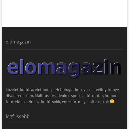
elomagazin
közélet, kultúra, életmód, pszichológia, környezet, feeling, könyv,
divat, zene, film, kiállítás, fesztiválok, sport, autó, motor, humor,
fotó, video, színház, kultúrsokk, enteriőr, meg amit akartok
legfrissebb