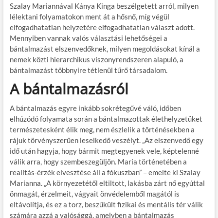
Szalay Mariannával Kánya Kinga beszélgetett arról, milyen
lélektani folyamatokon ment át a hősnő, míg végül
elfogadhatatlan helyzetére elfogadhatatlan választ adott.
Mennyiben vannak valós választási lehetőségei a
bántalmazást elszenvedőknek, milyen megoldásokat kínál a
nemek közti hierarchikus viszonyrendszeren alapuló, a
bántalmazást többnyire tétlenül tűrő társadalom.
A bántalmazásról
A bántalmazás egyre inkább sokrétegűvé váló, időben
elhúzódó folyamata során a bántalmazottak élethelyzetüket
természetesként élik meg, nem észlelik a történésekben a
rájuk törvényszerűen leselkedő veszélyt. „Az elszenvedő egy
idő után hagyja, hogy bármit megtegyenek vele, képtelenné
válik arra, hogy szembeszegüljön. Maria történetében a
realitás-érzék elvesztése áll a fókuszban” – emelte ki Szalay
Marianna. „A környezetétől eltiltott, lakásba zárt nő egyúttal
önmagát, érzelmeit, vágyait önvédelemből magától is
eltávolítja, és ez a torz, beszűkült fizikai és mentális tér válik
számára azzá a valósággá, amelyben a bántalmazás