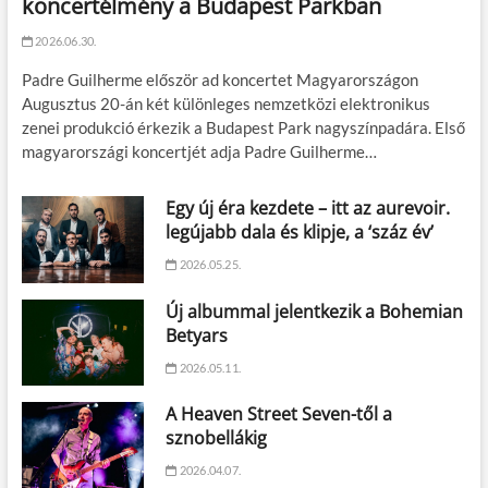
koncertélmény a Budapest Parkban
2026.06.30.
Padre Guilherme először ad koncertet Magyarországon
Augusztus 20-án két különleges nemzetközi elektronikus
zenei produkció érkezik a Budapest Park nagyszínpadára. Első
magyarországi koncertjét adja Padre Guilherme…
Egy új éra kezdete – itt az aurevoir.
legújabb dala és klipje, a ‘száz év’
2026.05.25.
Új albummal jelentkezik a Bohemian
Betyars
2026.05.11.
A Heaven Street Seven-től a
sznobellákig
2026.04.07.