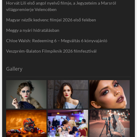
Horvát Lili első angol nyelvű filmje, a Jegyzeteim a Marsról
világpremierje Velencében
Magyar nézők kedvenc filmjei 2026 első felében
Meggy a nyári hidratálásban
Chloe Walsh: Redeeming 6 – Megváltás 6 könyvajánló
Veszprém-Balaton Filmpiknik 2026 filmfesztivál
Gallery