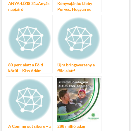
ANYA-LÍZIS 31.:Anyák
Könyvajánló: Libby
napjairól
Purves: Hogyan ne
legyünk tökéletes
anyák?
80 perc alatt a Föld
Újra bringaverseny a
körül – Kiss Ádám
föld alatt!
önálló estje
A Coming out sikere – a
288 millió adag