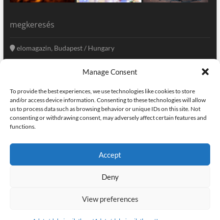
megkeresés
elomagazin, Budapest / Hungary
+36 20 333-6009
Manage Consent
szerkesztoseg@elomagazin.com
To provide the best experiences, we use technologies like cookies to store
elomagazin
and/or access device information. Consenting to these technologies will allow
us to process data such as browsing behavior or unique IDs on this site. Not
consenting or withdrawing consent, may adversely affect certain features and
functions.
facebook
twitter
instagram
googleplus
pinterest
Accept
kapcsolat
home
adatvédelem
impresszum
Deny
elomagazin
| powered by
icon.desing
:: internet solutions |
designed by:
theme freesia
| © copyright, all right reserved
View preferences