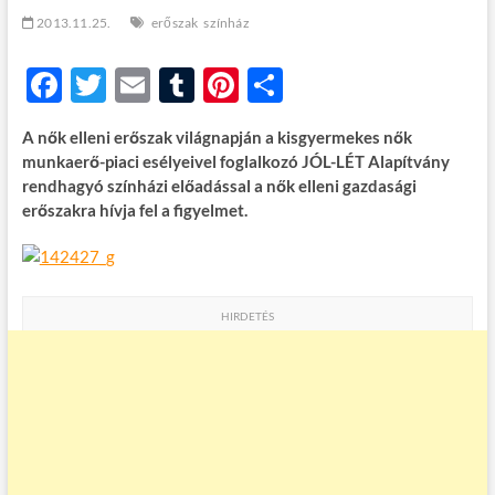
t
2013.11.25.
erőszak
színház
o
n
F
T
E
T
Pi
O
ac
w
m
u
nt
ss
A nők elleni erőszak világnapján a kisgyermekes nők
e
itt
ail
m
er
za
munkaerő-piaci esélyeivel foglalkozó JÓL-LÉT Alapítvány
b
er
bl
es
m
rendhagyó színházi előadással a nők elleni gazdasági
erőszakra hívja fel a figyelmet.
o
r
t
e
o
g
k
HIRDETÉS