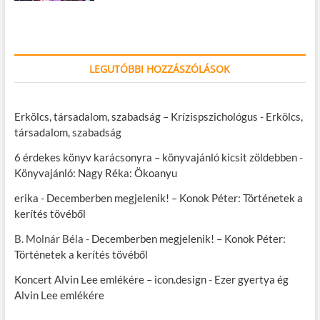
LEGUTÓBBI HOZZÁSZÓLÁSOK
Erkölcs, társadalom, szabadság – Krízispszichológus
-
Erkölcs,
társadalom, szabadság
6 érdekes könyv karácsonyra – könyvajánló kicsit zöldebben
-
Könyvajánló: Nagy Réka: Ökoanyu
erika
-
Decemberben megjelenik! – Konok Péter: Történetek a
kerítés tövéből
B. Molnár Béla
-
Decemberben megjelenik! – Konok Péter:
Történetek a kerítés tövéből
Koncert Alvin Lee emlékére – icon.design
-
Ezer gyertya ég
Alvin Lee emlékére