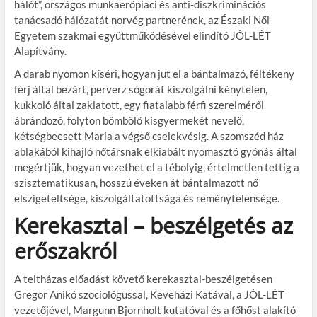
hálót”, országos munkaerőpiaci és anti-diszkriminációs
tanácsadó hálózatát norvég partnerének, az Északi Női
Egyetem szakmai együttműködésével elindító JÓL-LÉT
Alapítvány.
A darab nyomon kíséri, hogyan jut el a bántalmazó, féltékeny
férj által bezárt, perverz sógorát kiszolgálni kénytelen,
kukkoló által zaklatott, egy fiatalabb férfi szerelméről
ábrándozó, folyton bömbölő kisgyermekét nevelő,
kétségbeesett Maria a végső cselekvésig. A szomszéd ház
ablakából kihajló nőtársnak elkiabált nyomasztó gyónás által
megértjük, hogyan vezethet el a tébolyig, értelmetlen tettig a
szisztematikusan, hosszú éveken át bántalmazott nő
elszigeteltsége, kiszolgáltatottsága és reménytelensége.
Kerekasztal – beszélgetés az
erőszakról
A teltházas előadást követő kerekasztal-beszélgetésen
Gregor Anikó szociológussal, Keveházi Katával, a JÓL-LÉT
vezetőjével, Margunn Bjornholt kutatóval és a főhőst alakító