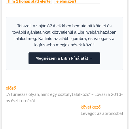
film 1 hónap alatt elérte
élelmiszert
a 100.000 nézőt!
adományozott a magyar
Élelmizerbank
Egyesület 20 év alatt
Tetszett az ajánló? A cikkben bemutatott kötetet és
további ajánlatainkat közvetlenül a Libri webáruházában
találod meg. Kattints az alábbi gombra, és válogass a
legfrissebb megjelenések közül!
Megnézem a Libri kínálatát →
Bejegyzés
Előző
előző
cikk:
„A turnézás olyan, mint egy osztálytalálkozó” – Lovasi a 2013-
navigáció
as őszi turnéról
Következő
következő
cikk:
Levegőt az abroncsba!