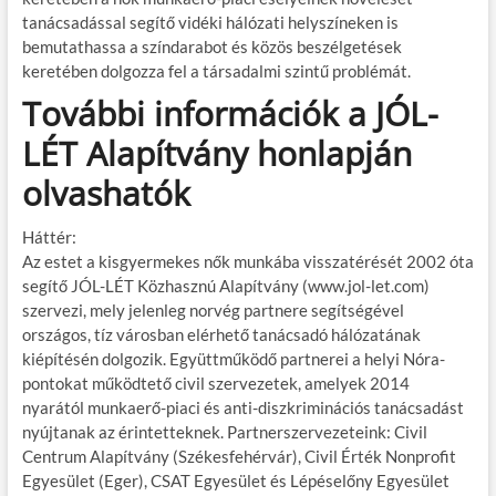
tanácsadással segítő vidéki hálózati helyszíneken is
bemutathassa a színdarabot és közös beszélgetések
keretében dolgozza fel a társadalmi szintű problémát.
További információk a JÓL-
LÉT Alapítvány honlapján
olvashatók
Háttér:
Az estet a kisgyermekes nők munkába visszatérését 2002 óta
segítő JÓL-LÉT Közhasznú Alapítvány (www.jol-let.com)
szervezi, mely jelenleg norvég partnere segítségével
országos, tíz városban elérhető tanácsadó hálózatának
kiépítésén dolgozik. Együttműködő partnerei a helyi Nóra-
pontokat működtető civil szervezetek, amelyek 2014
nyarától munkaerő-piaci és anti-diszkriminációs tanácsadást
nyújtanak az érintetteknek. Partnerszervezeteink: Civil
Centrum Alapítvány (Székesfehérvár), Civil Érték Nonprofit
Egyesület (Eger), CSAT Egyesület és Lépéselőny Egyesület