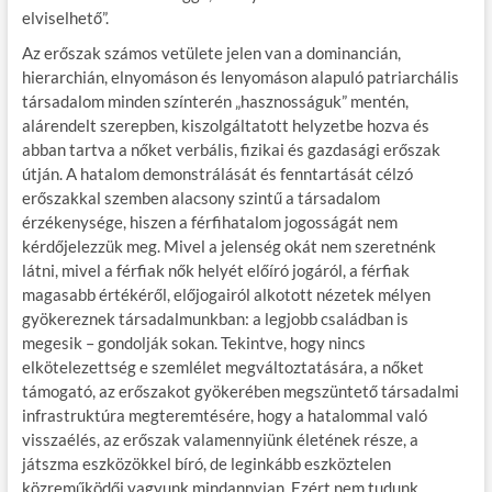
elviselhető”.
Az erőszak számos vetülete jelen van a dominancián,
hierarchián, elnyomáson és lenyomáson alapuló patriarchális
társadalom minden színterén „hasznosságuk” mentén,
alárendelt szerepben, kiszolgáltatott helyzetbe hozva és
abban tartva a nőket verbális, fizikai és gazdasági erőszak
útján. A hatalom demonstrálását és fenntartását célzó
erőszakkal szemben alacsony szintű a társadalom
érzékenysége, hiszen a férfihatalom jogosságát nem
kérdőjelezzük meg. Mivel a jelenség okát nem szeretnénk
látni, mivel a férfiak nők helyét előíró jogáról, a férfiak
magasabb értékéről, előjogairól alkotott nézetek mélyen
gyökereznek társadalmunkban: a legjobb családban is
megesik – gondolják sokan. Tekintve, hogy nincs
elkötelezettség e szemlélet megváltoztatására, a nőket
támogató, az erőszakot gyökerében megszüntető társadalmi
infrastruktúra megteremtésére, hogy a hatalommal való
visszaélés, az erőszak valamennyiünk életének része, a
játszma eszközökkel bíró, de leginkább eszköztelen
közreműködői vagyunk mindannyian. Ezért nem tudunk,