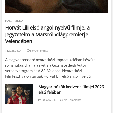
FOTÓ - VIDEÓ
Horvát Lili első angol nyelvű filmje, a
Jegyzeteim a Marsról világpremierje
Velencében
2026.08.04.
No Comments
A magyar rendező nemzetközi koprodukcióban készült
romantikus drámája nyitja a Giornate degli Autori
versenyprogramját A 83. Velencei Nemzetközi
Filmfesztiválon tartják Horvát Lili első angol nyelvű…
Magyar nézők kedvenc filmjei 2026
első felében
2026.07.31.
No Comments