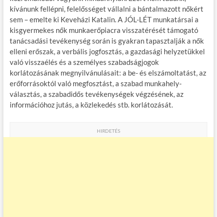
kívánunk fellépni, felelősséget vállalni a bántalmazott nőkért
sem – emelte ki Keveházi Katalin. A JÓL-LÉT munkatársai a
kisgyermekes nők munkaerőpiacra visszatérését támogató
tanácsadási tevékenység során is gyakran tapasztalják a nők
elleni erőszak, a verbális jogfosztás, a gazdasági helyzetükkel
való visszaélés és a személyes szabadságjogok
korlátozásának megnyilvánulásait: a be- és elszámoltatást, az
erőforrásoktól való megfosztást, a szabad munkahely-
választás, a szabadidős tevékenységek végzésének, az
információhoz jutás, a közlekedés stb. korlátozását.
HIRDETÉS