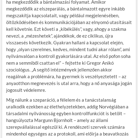
ha megkezdődik a bántalmazási folyamat. Amikor
megkezdődik az elszeparálás, a bántalmazott egyre inkább
megszakítja kapcsolatait, vagy például megjelenésében,
öltözködésében és kommunikációjában az elnyomó utasításait
kell követnie. Ezt követi a „kibékülés”, vagy, ahogy a szakma
nevezi, a „mézeshetek”, ajándékok, de ez ciklikus, újra
visszaesés következik. Gyakran hallani a kapcsolat elején,
hogy „olyan szerelmes, kedves, mindent tudni akar rólam”, ami
nyilvánvalóan a kontroll gyakorlására utal. Az első pofon soha
nem a semmiből csattan el” – fejtette ki Gregor Anikó
szociológus. „A segítő intézmények jellemzően akkor
reagálnak a problémára, ha gyermek is veszélyeztetett – az
anyaotthon megnevezés is utal arra, hogy a nő anyasága jogán
jogosult védelemre.
Míg nálunk a szeparáció, a félelem és a tanácstalanság
uralkodik ezekben az élethelyzetekben, addig Norvégiában a
társadalmi nyilvánosság egyben kontrollfunkciót is betölt –
hangsúlyozta Margunn Bjornholt – amely az állami
szerepvállalással egészül ki. A rendészeti szervek számára
mindenhol egységes az a protokoll, ami előírja a beavatkozás