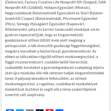
(Debrecen), Factory Creative Life Nonprofit Kft (Szeged), GAK
Nonprofit Kft (Gödöllő), Holdam Egyesület (Miskolc),
Nagycsaládosok Balatonalmádi Egyesülete és Start Balaton
Szakértői Csoport (Balatonalmádi), Pécsimami Egyesület
(Pécs), Somogy Ifjúságáért Egyesület (Kaposvár).
Álláskeresési, pálya és karrier-tanácsadói munkájuk során
gyakran tapasztalt(j)ák, hogy az kisgyermek(ek)
gondozásával otthon töltött évek alatt meginog a
párkapcsolat, a nők elveszítik gazdasági függetlenségüket,
magukra maradnak a háztartással, gyerekneveléssel. Az
ebben az időszakban rögzülő otthoni munkamegosztást, a
függő viszonyrendszert, családon belüli hierarchiát,
szabadidős kereteket a gyermekgondozási szabadság lejárta
után újra munkába álló nők nehezen tudják kiegyenlítettebbé
tenni. A pályaújrakezdésre felkészülést, az otthoni
munkamegosztást, a rugalmas, családbarát munkahelyek
kialakítását ösztönzi és segíti elő a téma szakértőjeként
ismertté vált alapítvány.