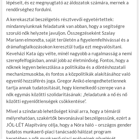
lépéseit, és ez megnyugtató az áldozatok számára, mernek a
rendőrséghez fordulni.
A kerekasztal beszélgetés résztvevői egyetértettek:
mindannyiunknak feladatunk van abban, hogy a segítségre
szoruló nők helyzete javuljon. Összegzéseként Szalay
Mariann elmondta, saját területén a figyelemfelhívással és a
drámafoglalkozásokon keresztül tudja ezt megvalósítani.
Keveházi Kata úgy vélte, minél nagyobb a rugalmasság a nemi
szerepfelfogásban, annál jobb az életminőség. Fontos, hogy a
nőknek legyen beleszólása a politikába és a döntéshozatali
mechanizmusokba, és fontos a közpolitikák alakításához való
egyenlő hozzáférés joga. Gregor Anikó elengedhetetlennek
tartja annak tudatosítását, hogy kiemelkedő szerepe van a
nők egymás közötti szolidaritásának: „feladatunk a nő és nő
közötti egyenlőtlenségek csökkentése”.
Mivel a színdarab lehetőséget kínál arra, hogy a témáról
mélyrehatóan, szakértők bevonásával beszélgessünk, ezért a
JÓL-LÉT Alapítvány célja, hogy a Nóra háló – országos gender
tudatos munkaerő-piaci tanácsadó hálózat program
keretében a nők munkaerő-piaci esélyeinek növelését