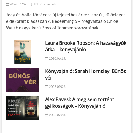
2026.07.24.
No Comments
Joey és Aoife története új fejezethez érkezik az új, különleges
éldekorált kiadásban A Redeeming 6 – Megváltás 6 Chloe
Walsh nagysikerű Boys of Tommen sorozatának…
Laura Brooke Robson: A hazavágyók
átka – könyvajánló
2026.06.15.
Könyvajánló: Sarah Hornsley: Bűnös
vér
2025.09.09.
Alex Pavesi: A meg sem történt
gyilkosságok – Könyvajánló
2025.07.28.