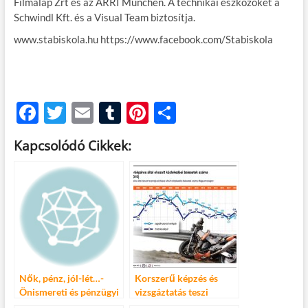
Filmalap Zrt és az ARRI München. A technikai eszközöket a
Schwindl Kft. és a Visual Team biztosítja.
www.stabiskola.hu https://www.facebook.com/Stabiskola
F
T
E
T
Pi
O
ac
w
m
u
nt
ss
Kapcsolódó Cikkek:
e
itt
ail
m
er
za
b
er
bl
es
m
o
r
t
e
o
g
k
Nők, pénz, jól-lét…-
Korszerű képzés és
Önismereti és pénzügyi
vizsgáztatás teszi
tudatosság-fejlesztő
biztonságosabbá a