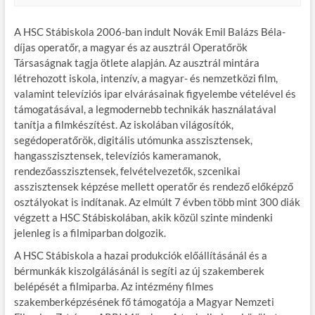
A HSC Stábiskola 2006-ban indult Novák Emil Balázs Béla-
díjas operatőr, a magyar és az ausztrál Operatőrök
Társaságnak tagja ötlete alapján. Az ausztrál mintára
létrehozott iskola, intenzív, a magyar- és nemzetközi film,
valamint televíziós ipar elvárásainak figyelembe vételével és
támogatásával, a legmodernebb technikák használatával
tanítja a filmkészítést. Az iskolában világosítók,
segédoperatőrök, digitális utómunka asszisztensek,
hangasszisztensek, televíziós kameramanok,
rendezőasszisztensek, felvételvezetők, szcenikai
asszisztensek képzése mellett operatőr és rendező előképző
osztályokat is indítanak. Az elmúlt 7 évben több mint 300 diák
végzett a HSC Stábiskolában, akik közül szinte mindenki
jelenleg is a filmiparban dolgozik.
A HSC Stábiskola a hazai produkciók előállításánál és a
bérmunkák kiszolgálásánál is segíti az új szakemberek
belépését a filmiparba. Az intézmény filmes
szakemberképzésének fő támogatója a Magyar Nemzeti