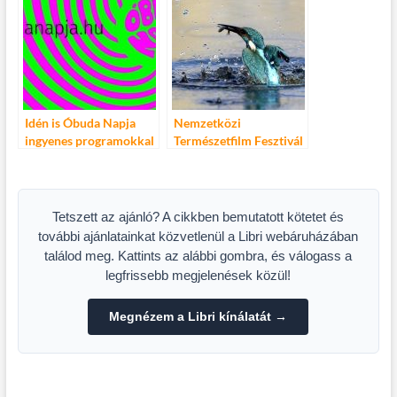
koncertek, filmvetítések
és irodalmi estek a
Nagymező utcában
Idén is Óbuda Napja
Nemzetközi
ingyenes programokkal
Természetfilm Fesztivál
2021, Gödöllő
Tetszett az ajánló? A cikkben bemutatott kötetet és
további ajánlatainkat közvetlenül a Libri webáruházában
találod meg. Kattints az alábbi gombra, és válogass a
legfrissebb megjelenések közül!
Megnézem a Libri kínálatát →