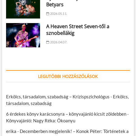
Betyars
2026.05.11.
A Heaven Street Seven-től a
sznobellákig
2026.04.07.
LEGUTÓBBI HOZZÁSZÓLÁSOK
Erkölcs, társadalom, szabadság – Krízispszichológus
-
Erkölcs,
társadalom, szabadság
6 érdekes könyv karácsonyra – könyvajánló kicsit zöldebben
-
Könyvajánló: Nagy Réka: Ökoanyu
erika
-
Decemberben megjelenik! – Konok Péter: Történetek a