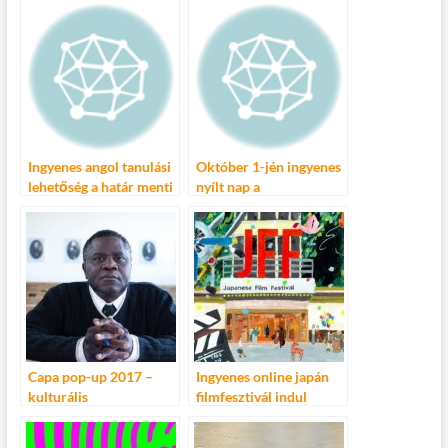
képzés
motorozást
Ingyenes angol tanulási
Október 1-jén ingyenes
lehetőség a határ menti
nyílt nap a
településeken
Stábiskolában – NÉZZ
BE A FILMGYÁRTÁS
KULISSZÁI MÖGÉ
Capa pop-up 2017 –
Ingyenes online japán
kulturális
filmfesztivál indul
programsorozat a Capa
február végén
Központban – Ingyenes