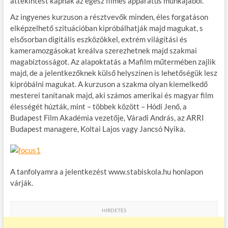
áttekintést kapnak az egész filmes apparátus munkájából.
Az ingyenes kurzuson a résztvevők minden, éles forgatáson
elképzelhető szituációban kipróbálhatják majd magukat, s
elsősorban digitális eszközökkel, extrém világítási és
kameramozgásokat kreálva szerezhetnek majd szakmai
magabiztosságot. Az alapoktatás a Mafilm műtermében zajlik
majd, de a jelentkezőknek külső helyszínen is lehetőségük lesz
kipróbálni magukat. A kurzuson a szakma olyan kiemelkedő
mesterei tanítanak majd, aki számos amerikai és magyar film
élességét húzták, mint – többek között – Hódi Jenő, a
Budapest Film Akadémia vezetője, Váradi András, az ARRI
Budapest managere, Koltai Lajos vagy Jancsó Nyika.
A tanfolyamra a jelentkezést www.stabiskola.hu honlapon
várják.
HIRDETÉS