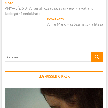
Bejegyzés
Előző
előző
cikk:
ANYA-LÍZIS 8.: A hajnal rózsaujja, avagy egy kialvatlanul
navigáció
kódorgó nő emlékiratai
Következő
következő
cikk:
A mai Manó Ház őszi nagykiállítása
keresés
…
LEGFRISSEB CIKKEK