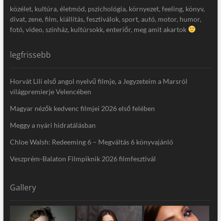
közélet, kultúra, életmód, pszichológia, környezet, feeling, könyv,
divat, zene, film, kiállítás, fesztiválok, sport, autó, motor, humor,
fotó, video, színház, kultúrsokk, enteriőr, meg amit akartok
legfrissebb
Horvát Lili első angol nyelvű filmje, a Jegyzeteim a Marsról
világpremierje Velencében
Magyar nézők kedvenc filmjei 2026 első felében
Meggy a nyári hidratálásban
Chloe Walsh: Redeeming 6 – Megváltás 6 könyvajánló
Veszprém-Balaton Filmpiknik 2026 filmfesztivál
Gallery