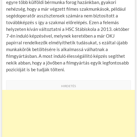
egyre több külföldi bérmunka forog hazánkban, gyakori
nehézség, hogy a már végzett filmes szakmunkások, például
segédoperatőr asszisztensek számára nem biztosított a
továbbképzés s így a szakmai előrelépés. Ezen a felemás
helyzeten kíván változtatni a HSC Stábiskola a 2013. október
7-én induló képzésével, melynek keretében a már OKJ
papírral rendelkezők elmélyíthetik tudásukat, s ezáltal újabb
munkakörök betöltésére is alkalmassá válhatnak a
filmgyártásban. A most induló élességállító képzés segíthet
nekik abban, hogy a jövőben a filmgyártás egyik legfontosabb
pozicióját is be tudják tölteni.
HIRDETÉS