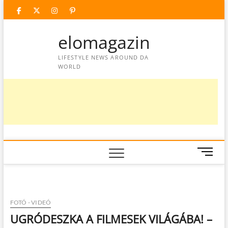
Skip
facebook
twitter
instagram
googleplus
pinterest
to
content
elomagazin
LIFESTYLE NEWS AROUND DA
WORLD
M
e
n
u
B
FOTÓ - VIDEÓ
u
UGRÓDESZKA A FILMESEK VILÁGÁBA! –
t