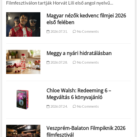
Filmfesztiválon tartják Horvát Lili első angol nyelvű…
Magyar nézők kedvenc filmjei 2026
első felében
2026.07.31.
No Comments
Meggy a nyári hidratálásban
2026.07.28.
No Comments
Chloe Walsh: Redeeming 6 –
Megváltás 6 könyvajánló
2026.07.24.
No Comments
Veszprém-Balaton Filmpiknik 2026
filmfesztivál