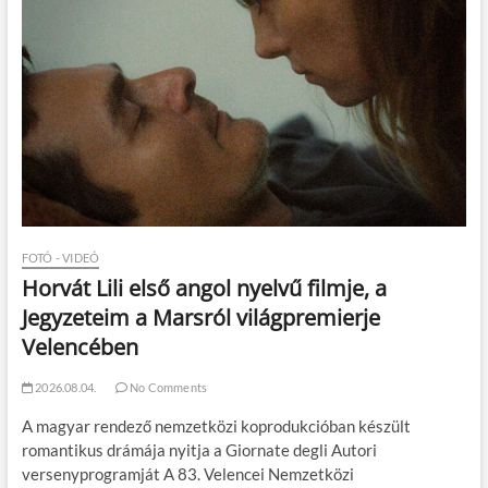
FOTÓ - VIDEÓ
Horvát Lili első angol nyelvű filmje, a
Jegyzeteim a Marsról világpremierje
Velencében
2026.08.04.
No Comments
A magyar rendező nemzetközi koprodukcióban készült
romantikus drámája nyitja a Giornate degli Autori
versenyprogramját A 83. Velencei Nemzetközi