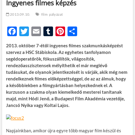
Ingyenes filmes képzés
t
o
n
2013.09.10.
film
pályázat
F
T
E
T
Pi
O
ac
w
m
u
nt
ss
2013. október 7-étől ingyenes filmes szakmunkásképzést
e
itt
ail
m
er
za
szervez a HSC Stábiskola. Az egyhetes tanfolyamon
b
er
bl
es
m
segédoperatőrök, fókuszállítók, világosítók,
rendezőasszisztensek mélyíthetik el már meglévő
o
r
t
e
tudásukat, de olyanok jelentkezését is várják, akik még nem
o
g
rendelkeznek filmes előképzettséggel, de az az álmuk, hogy
a későbbiekben a filmgyártásban helyezkednek el. A
k
kurzuson a szakma olyan kiemelkedő mesterei tanítanak
majd, mint Hódi Jenő, a Budapest Film Akadémia vezetője,
Jancsó Nyika vagy Koltai Lajos.
Napjainkban, amikor újra egyre több magyar film készül és