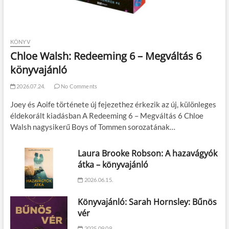
KÖNYV
Chloe Walsh: Redeeming 6 – Megváltás 6
könyvajánló
2026.07.24.
No Comments
Joey és Aoife története új fejezethez érkezik az új, különleges
éldekorált kiadásban A Redeeming 6 – Megváltás 6 Chloe
Walsh nagysikerű Boys of Tommen sorozatának…
Laura Brooke Robson: A hazavágyók
átka – könyvajánló
2026.06.15.
Könyvajánló: Sarah Hornsley: Bűnös
vér
2025.09.09.