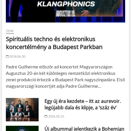
ZENE
Spirituális techno és elektronikus
koncertélmény a Budapest Parkban
2026.06.30.
Padre Guilherme először ad koncertet Magyarországon
Augusztus 20-án két különleges nemzetközi elektronikus
zenei produkció érkezik a Budapest Park nagyszínpadára. Első
magyarországi koncertjét adja Padre Guilherme…
Egy új éra kezdete – itt az aurevoir.
legújabb dala és klipje, a ‘száz év’
2026.05.25.
Új albummal jelentkezik a Bohemian