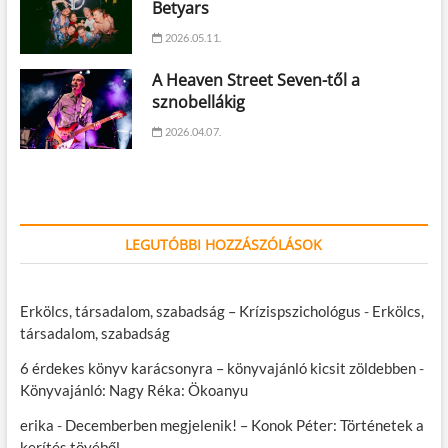
Betyars
2026.05.11.
A Heaven Street Seven-től a
sznobellákig
2026.04.07.
LEGUTÓBBI HOZZÁSZÓLÁSOK
Erkölcs, társadalom, szabadság – Krízispszichológus
-
Erkölcs,
társadalom, szabadság
6 érdekes könyv karácsonyra – könyvajánló kicsit zöldebben
-
Könyvajánló: Nagy Réka: Ökoanyu
erika
-
Decemberben megjelenik! – Konok Péter: Történetek a
kerítés tövéből