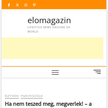
Skip
facebook
twitter
instagram
googleplus
pinterest
to
content
elomagazin
LIFESTYLE NEWS AROUND DA
WORLD
M
e
n
u
B
ÉLETMÓD
PSZICHOLÓGIA
u
Ha nem teszed meg, megverlek! – a
t