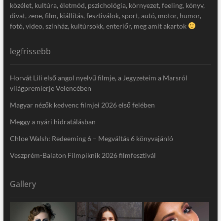
közélet, kultúra, életmód, pszichológia, környezet, feeling, könyv,
divat, zene, film, kiállítás, fesztiválok, sport, autó, motor, humor,
fotó, video, színház, kultúrsokk, enteriőr, meg amit akartok
legfrissebb
Horvát Lili első angol nyelvű filmje, a Jegyzeteim a Marsról
világpremierje Velencében
Magyar nézők kedvenc filmjei 2026 első felében
Meggy a nyári hidratálásban
Chloe Walsh: Redeeming 6 – Megváltás 6 könyvajánló
Veszprém-Balaton Filmpiknik 2026 filmfesztivál
Gallery