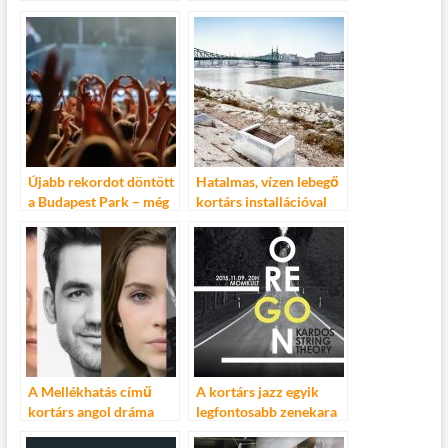
feszültségek drámája”
Bernarda Alba háza a
Spirit Színházban
Újabb rekordot döntött
Hatalmas, vízen lebegő
a Budapest Park – még
kortárs installációval
soha ennyien nem
indul a fővárosi nyár
fordultak meg egy
évadban a
szórakozóhelyen
A Mellékhatás című
A kortárs jazz egyik
kortárs angol dráma
legfontosabb zenekara
decembertől a Centrál
a MoMkultban