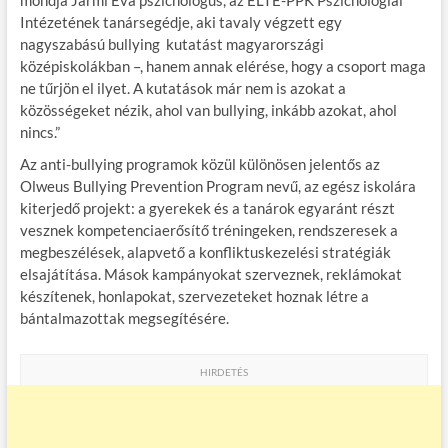
mondja Jármi Éva pszichológus, az ELTE-PPK Pszichológiai
Intézetének tanársegédje, aki tavaly végzett egy
nagyszabású bullying ­ kutatást magyarországi
középiskolákban –, hanem annak elérése, hogy a csoport maga
ne tűrjön el ilyet. A kutatások már nem is azokat a
közösségeket nézik, ahol van bullying, inkább azokat, ahol
nincs.”
Az anti-bullying programok közül különösen jelentős az
Olweus Bullying Prevention Program nevű, az egész iskolára
kiterjedő projekt: a gyerekek és a tanárok egyaránt részt
vesznek kompetenciaerősítő tréningeken, rendszeresek a
megbeszélések, alapvető a konfliktuskezelési stratégiák
elsajátítása. Mások kampányokat szerveznek, reklámokat
készítenek, honlapokat, szervezeteket hoznak létre a
bántalmazottak megsegítésére.
HIRDETÉS