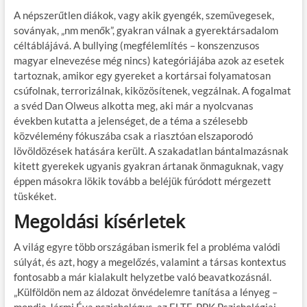
A népszerűtlen diákok, vagy akik gyengék, szemüvegesek,
soványak, „nm menők”, gyakran válnak a gyerektársadalom
céltáblájává. A bullying (megfélemlítés – konszenzusos
magyar elnevezése még nincs) kategóriájába azok az esetek
tartoznak, amikor egy gyereket a kortársai folyamatosan
csúfolnak, terrorizálnak, kiközösítenek, vegzálnak. A fogalmat
a svéd Dan Olweus alkotta meg, aki már a nyolcvanas
években kutatta a jelenséget, de a téma a szélesebb
közvélemény fókuszába csak a riasztóan elszaporodó
lövöldözések hatására került. A szakadatlan bántalmazásnak
kitett gyerekek ugyanis gyakran ártanak önmaguknak, vagy
éppen másokra lökik tovább a beléjük fúródott mérgezett
tüskéket.
Megoldási kísérletek
A világ egyre több országában ismerik fel a probléma valódi
súlyát, és azt, hogy a megelőzés, valamint a társas kontextus
fontosabb a már kialakult helyzetbe való beavatkozásnál.
„Külföldön nem az áldozat önvédelemre tanítása a lényeg –