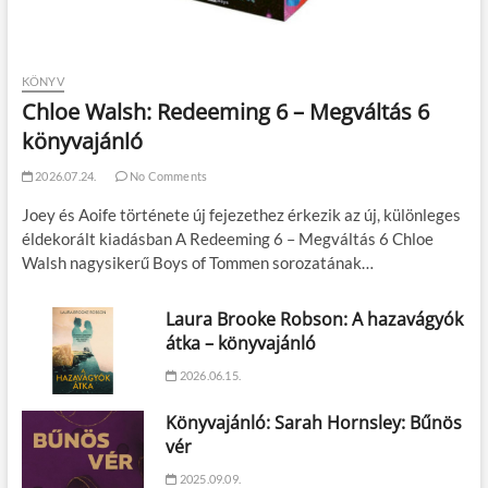
KÖNYV
Chloe Walsh: Redeeming 6 – Megváltás 6
könyvajánló
2026.07.24.
No Comments
Joey és Aoife története új fejezethez érkezik az új, különleges
éldekorált kiadásban A Redeeming 6 – Megváltás 6 Chloe
Walsh nagysikerű Boys of Tommen sorozatának…
Laura Brooke Robson: A hazavágyók
átka – könyvajánló
2026.06.15.
Könyvajánló: Sarah Hornsley: Bűnös
vér
2025.09.09.