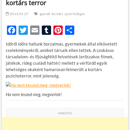
kortárs terror
t
o
n
2013.03.27.
gyerek
kortárs
pszichológia
F
T
E
T
Pi
O
ac
w
m
u
nt
ss
Időről időre hallunk borzalmas, gyermekek által elkövetett
e
itt
ail
m
er
za
cselekményekről, amiket társaik ellen tettek. A szokásos
b
er
bl
es
m
társadalom- és ifjúságféltő felvetések (erőszakos filmek,
játékok, rideg családi háttér) mellett a vérfürdő egyik
o
r
t
e
lehetséges okaként hamarosan felmerült a kortárs
o
g
pszichoterror, mint jelenség.
k
Ha nem teszed meg, megverlek!
HIRDETÉS