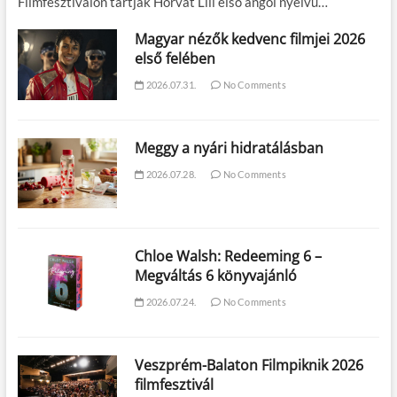
Filmfesztiválon tartják Horvát Lili első angol nyelvű…
Magyar nézők kedvenc filmjei 2026
első felében
2026.07.31.
No Comments
Meggy a nyári hidratálásban
2026.07.28.
No Comments
Chloe Walsh: Redeeming 6 –
Megváltás 6 könyvajánló
2026.07.24.
No Comments
Veszprém-Balaton Filmpiknik 2026
filmfesztivál