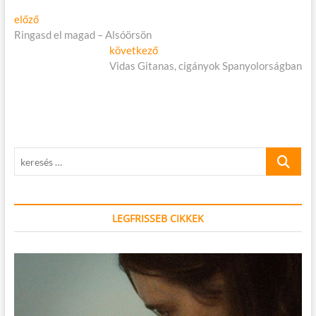
Bejegyzés
Előző
előző
cikk:
Ringasd el magad – Alsóörsön
navigáció
Következő
következő
cikk:
Vidas Gitanas, cigányok Spanyolorságban
keresés
…
LEGFRISSEB CIKKEK