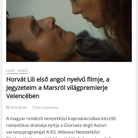
FOTÓ - VIDEÓ
Horvát Lili első angol nyelvű filmje, a
Jegyzeteim a Marsról világpremierje
Velencében
2026.08.04.
No Comments
A magyar rendező nemzetközi koprodukcióban készült
romantikus drámája nyitja a Giornate degli Autori
versenyprogramját A 83. Velencei Nemzetközi