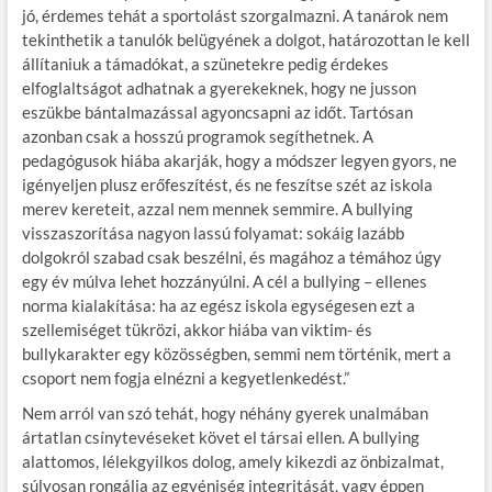
jó, érdemes tehát a sportolást szorgalmazni. A tanárok nem
tekinthetik a tanulók belügyének a dolgot, határozottan le kell
állítaniuk a támadókat, a szünetekre pedig érdekes
elfoglaltságot adhatnak a gyerekeknek, hogy ne jusson
eszükbe bántal­mazással agyoncsapni az időt. Tartósan
azonban csak a hosszú programok segíthetnek. A
pedagógusok hiába akarják, hogy a módszer legyen gyors, ne
igényeljen plusz erőfeszítést, és ne feszítse szét az iskola
merev kereteit, azzal nem mennek semmire. A bullying
visszaszorítása nagyon lassú folyamat: sokáig lazább
dolgokról szabad csak beszélni, és magához a témához úgy
egy év múlva lehet hozzányúlni. A cél a bullying – ellenes
norma kialakítása: ha az egész iskola egységesen ezt a
szellemiséget tükrözi, akkor hiába van viktim- és
bullykarakter egy közösségben, semmi nem történik, mert a
csoport nem fogja elnézni a kegyetlenkedést.”
Nem arról van szó tehát, hogy néhány gyerek unalmában
ártatlan csínytevéseket követ el társai ellen. A bullying
alattomos, lélekgyilkos dolog, amely kikezdi az önbizalmat,
súlyosan rongálja az egyéniség integritását, vagy éppen