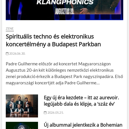
ZENE
Spirituális techno és elektronikus
koncertélmény a Budapest Parkban
2026.06.30.
Padre Guilherme először ad koncertet Magyarországon
Augusztus 20-án két különleges nemzetközi elektronikus
zenei produkció érkezik a Budapest Park nagyszínpadára. Első
magyarországi koncertjét adja Padre Guilherme…
Egy új éra kezdete – itt az aurevoir.
legújabb dala és klipje, a ‘száz év’
2026.05.25.
Új albummal jelentkezik a Bohemian