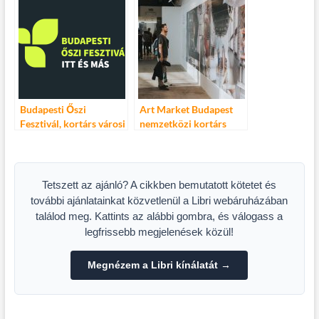
Színházban
Budapesti Őszi
Art Market Budapest
Fesztivál, kortárs városi
nemzetközi kortárs
ünnep
képzőművészeti vásár
Tetszett az ajánló? A cikkben bemutatott kötetet és
további ajánlatainkat közvetlenül a Libri webáruházában
találod meg. Kattints az alábbi gombra, és válogass a
legfrissebb megjelenések közül!
Megnézem a Libri kínálatát →