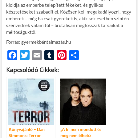
kioldja az emberbe telepített fékeket, és gyilkos
késztetéseket szabadít el. Közösen kell megakadályozni, hogy
emberek – még ha csak gyerekek is, akik sok esetben szintén
szenvednek valamitől – brutálisan megfosszák társaikat a
méltóságuktól.
Forrás: gyermekbántalmazás.hu
F
T
E
T
Pi
O
ac
w
m
u
nt
ss
Kapcsolódó Cikkek:
e
itt
ail
m
er
za
b
er
bl
es
m
o
r
t
e
o
g
k
Könyvajánló – Dan
„A ki nem mondott és
Simmons: Terror
meg nem élhető