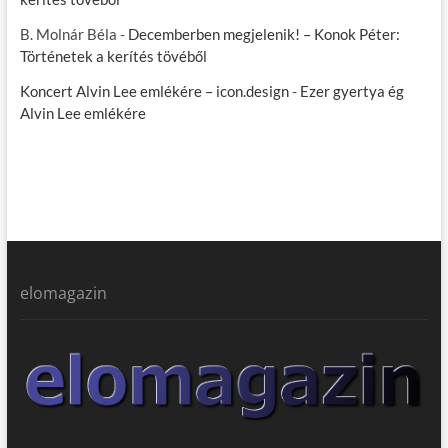
B. Molnár Béla
-
Decemberben megjelenik! – Konok Péter:
Történetek a kerítés tövéből
Koncert Alvin Lee emlékére – icon.design
-
Ezer gyertya ég
Alvin Lee emlékére
elomagazin