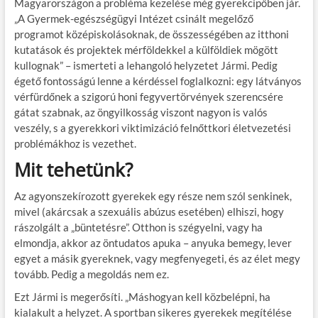
Magyarországon a probléma kezelése még gyerekcipőben jár.
„A Gyermek-egészségügyi Intézet csinált megelőző
programot középiskolásoknak, de összességében az itthoni
kutatások és projektek mérföldekkel a külföldiek mögött
kullognak” – ismerteti a lehangoló helyzetet Jármi. Pedig
égető fontosságú lenne a kérdéssel foglalkozni: egy látványos
vérfürdőnek a szigorú honi fegyvertörvények szerencsére
gátat szabnak, az öngyilkosság viszont nagyon is valós
veszély, s a gyerekkori viktimizáció felnőttkori életvezetési
problémákhoz is vezethet.
Mit tehetünk?
Az agyonszekírozott gyerekek egy része nem szól senkinek,
mivel (akárcsak a szexuális abúzus esetében) elhiszi, hogy
rászolgált a „büntetésre”. Otthon is szégyelni, vagy ha
elmondja, akkor az öntudatos apuka – anyuka bemegy, lever
egyet a másik gyereknek, vagy megfenyegeti, és az élet megy
tovább. Pedig a megoldás nem ez.
Ezt Jármi is megerősíti. „Máshogyan kell közbelépni, ha
kialakult a helyzet. A sportban sikeres gyerekek megítélése