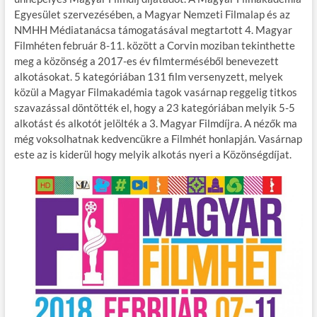
o
r
t
e
Egyesület szervezésében, a Magyar Nemzeti Filmalap és az
o
g
NMHH Médiatanácsa támogatásával megtartott 4. Magyar
Filmhéten február 8-11. között a Corvin moziban tekinthette
k
meg a közönség a 2017-es év filmterméséből benevezett
alkotásokat. 5 kategóriában 131 film versenyzett, melyek
közül a Magyar Filmakadémia tagok vasárnap reggelig titkos
szavazással döntötték el, hogy a 23 kategóriában melyik 5-5
alkotást és alkotót jelölték a 3. Magyar Filmdíjra. A nézők ma
még voksolhatnak kedvencükre a Filmhét honlapján. Vasárnap
este az is kiderül hogy melyik alkotás nyeri a Közönségdíjat.