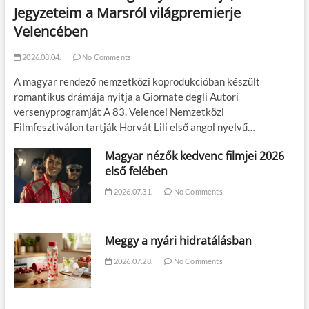
Jegyzeteim a Marsról világpremierje
Velencében
2026.08.04.
No Comments
A magyar rendező nemzetközi koprodukcióban készült
romantikus drámája nyitja a Giornate degli Autori
versenyprogramját A 83. Velencei Nemzetközi
Filmfesztiválon tartják Horvát Lili első angol nyelvű…
Magyar nézők kedvenc filmjei 2026
első felében
2026.07.31.
No Comments
Meggy a nyári hidratálásban
2026.07.28.
No Comments