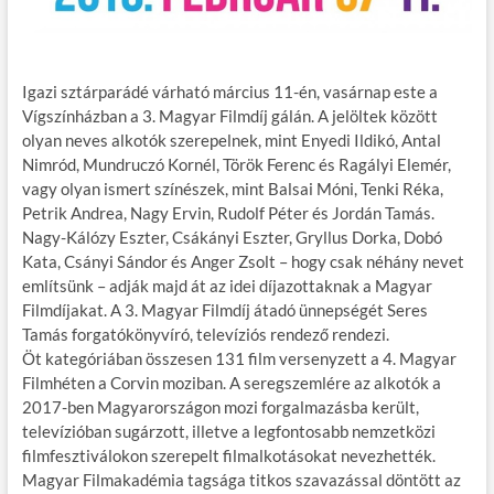
Igazi sztárparádé várható március 11-én, vasárnap este a
Vígszínházban a 3. Magyar Filmdíj gálán. A jelöltek között
olyan neves alkotók szerepelnek, mint Enyedi Ildikó, Antal
Nimród, Mundruczó Kornél, Török Ferenc és Ragályi Elemér,
vagy olyan ismert színészek, mint Balsai Móni, Tenki Réka,
Petrik Andrea, Nagy Ervin, Rudolf Péter és Jordán Tamás.
Nagy-Kálózy Eszter, Csákányi Eszter, Gryllus Dorka, Dobó
Kata, Csányi Sándor és Anger Zsolt – hogy csak néhány nevet
említsünk – adják majd át az idei díjazottaknak a Magyar
Filmdíjakat. A 3. Magyar Filmdíj átadó ünnepségét Seres
Tamás forgatókönyvíró, televíziós rendező rendezi.
Öt kategóriában összesen 131 film versenyzett a 4. Magyar
Filmhéten a Corvin moziban. A seregszemlére az alkotók a
2017-ben Magyarországon mozi forgalmazásba került,
televízióban sugárzott, illetve a legfontosabb nemzetközi
filmfesztiválokon szerepelt filmalkotásokat nevezhették.
Magyar Filmakadémia tagsága titkos szavazással döntött az