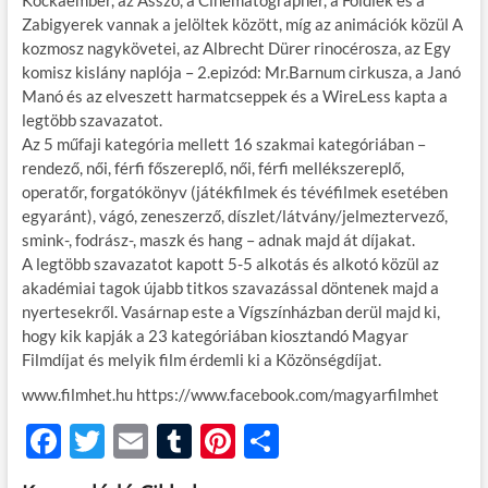
Kockaember, az Asszó, a Cinematographer, a Földiek és a
Zabigyerek vannak a jelöltek között, míg az animációk közül A
kozmosz nagykövetei, az Albrecht Dürer rinocérosza, az Egy
komisz kislány naplója – 2.epizód: Mr.Barnum cirkusza, a Janó
Manó és az elveszett harmatcseppek és a WireLess kapta a
legtöbb szavazatot.
Az 5 műfaji kategória mellett 16 szakmai kategóriában –
rendező, női, férfi főszereplő, női, férfi mellékszereplő,
operatőr, forgatókönyv (játékfilmek és tévéfilmek esetében
egyaránt), vágó, zeneszerző, díszlet/látvány/jelmeztervező,
smink-, fodrász-, maszk és hang – adnak majd át díjakat.
A legtöbb szavazatot kapott 5-5 alkotás és alkotó közül az
akadémiai tagok újabb titkos szavazással döntenek majd a
nyertesekről. Vasárnap este a Vígszínházban derül majd ki,
hogy kik kapják a 23 kategóriában kiosztandó Magyar
Filmdíjat és melyik film érdemli ki a Közönségdíjat.
www.filmhet.hu https://www.facebook.com/magyarfilmhet
F
T
E
T
Pi
O
ac
w
m
u
nt
ss