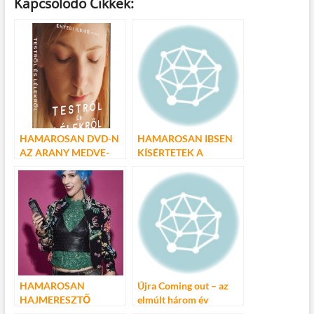
Kapcsolódó Cikkek:
e
itt
ail
m
er
za
b
er
bl
es
m
o
r
t
e
o
g
k
HAMAROSAN DVD-N
HAMAROSAN IBSEN
AZ ARANY MEDVE-
KÍSÉRTETEK A
DÍJAS TESTRŐL ÉS
CENTRÁL
LÉLEKRŐL
SZÍNHÁZBAN
HAMAROSAN
Újra Coming out – az
HAJMERESZTŐ
elmúlt három év
BEMUTATÓ A
legnézettebb magyar