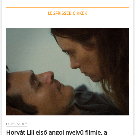
LEGFRISSEB CIKKEK
FOTÓ - VIDEÓ
Horvát Lili első angol nyelvű filmje, a