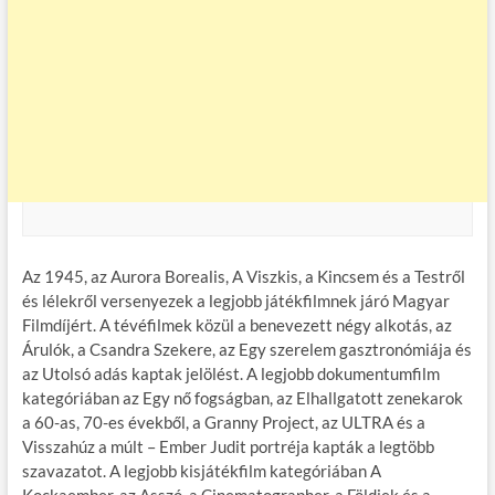
Az 1945, az Aurora Borealis, A Viszkis, a Kincsem és a Testről
és lélekről versenyezek a legjobb játékfilmnek járó Magyar
Filmdíjért. A tévéfilmek közül a benevezett négy alkotás, az
Árulók, a Csandra Szekere, az Egy szerelem gasztronómiája és
az Utolsó adás kaptak jelölést. A legjobb dokumentumfilm
kategóriában az Egy nő fogságban, az Elhallgatott zenekarok
a 60-as, 70-es évekből, a Granny Project, az ULTRA és a
Visszahúz a múlt – Ember Judit portréja kapták a legtöbb
szavazatot. A legjobb kisjátékfilm kategóriában A