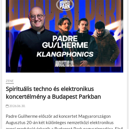
ZENE
Spirituális techno és elektronikus
koncertélmény a Budapest Parkban
2026.06.30.
Padre Guilherme először ad koncertet Magyarországon
Augusztus 20-án két különleges nemzetközi elektronikus
zenei produkció érkezik a Budapest Park nagyszínpadára. Első