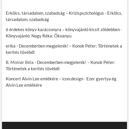
Erkölcs, társadalom, szabadság – Krízispszichológus
-
Erkölcs,
társadalom, szabadság
6 érdekes könyv karácsonyra – könyvajánló kicsit zöldebben
-
Könyvajánló: Nagy Réka: Ökoanyu
erika
-
Decemberben megjelenik! – Konok Péter: Történetek a
kerítés tövéből
B. Molnár Béla
-
Decemberben megjelenik! – Konok Péter:
Történetek a kerítés tövéből
Koncert Alvin Lee emlékére – icon.design
-
Ezer gyertya ég
Alvin Lee emlékére