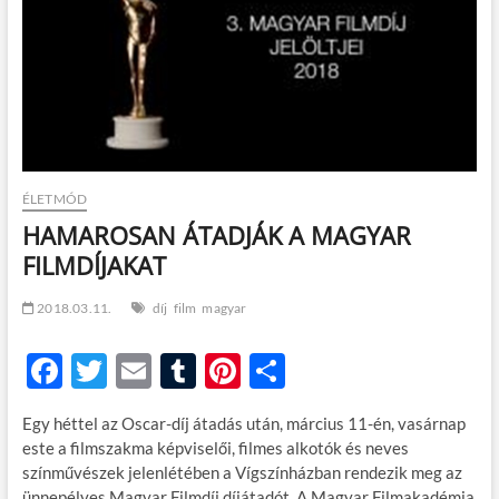
t
o
n
ÉLETMÓD
HAMAROSAN ÁTADJÁK A MAGYAR
FILMDÍJAKAT
2018.03.11.
díj
film
magyar
F
T
E
T
Pi
O
ac
w
m
u
nt
ss
Egy héttel az Oscar-díj átadás után, március 11-én, vasárnap
e
itt
ail
m
er
za
este a filmszakma képviselői, filmes alkotók és neves
b
er
bl
es
m
színművészek jelenlétében a Vígszínházban rendezik meg az
ünnepélyes Magyar Filmdíj díjátadót. A Magyar Filmakadémia