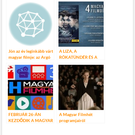
CENTRÁL
filmje megjelent dvd-n!
SZÍNHÁZBAN
Jön az év leginkább várt
A LIZA, A
magyar filmje: az Argó
RÓKATÜNDÉR ÉS A
2!
FÉLVILÁG TAROLT A 2.
MAGYAR FILMHÉTEN
FEBRUÁR 26-ÁN
A Magyar Filmhét
KEZDŐDIK A MAGYAR
programjairól
FILMHÉT