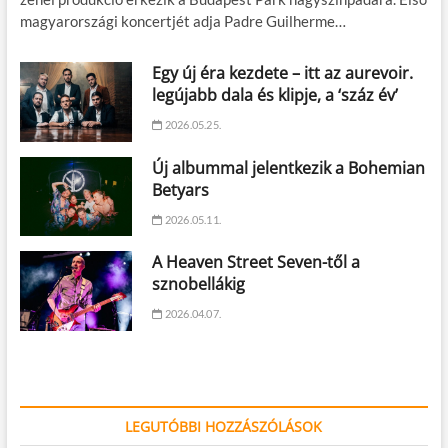
magyarországi koncertjét adja Padre Guilherme…
Egy új éra kezdete – itt az aurevoir.
legújabb dala és klipje, a ‘száz év’
2026.05.25.
Új albummal jelentkezik a Bohemian
Betyars
2026.05.11.
A Heaven Street Seven-től a
sznobellákig
2026.04.07.
LEGUTÓBBI HOZZÁSZÓLÁSOK