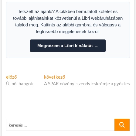
Tetszett az ajánló? A cikkben bemutatott kötetet és
további ajánlatainkat közvetlenül a Libri webáruházában
találod meg. Kattints az alábbi gombra, és válogass a
legfrissebb megjelenések közül!
Megnézem a Libri kínálatát →
Bejegyzés
Előző
Következő
előző
következő
cikk:
cikk:
Új női hangok
A SPAR növényi szendvicskrémje a győztes
navigáció
keresés
…