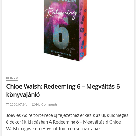
KÖNYV
Chloe Walsh: Redeeming 6 – Megváltás 6
könyvajánló
2026.07.24.
No Comments
Joey és Aoife története új fejezethez érkezik az új, különleges
éldekorált kiadásban A Redeeming 6 – Megváltás 6 Chloe
Walsh nagysikerű Boys of Tommen sorozatának…