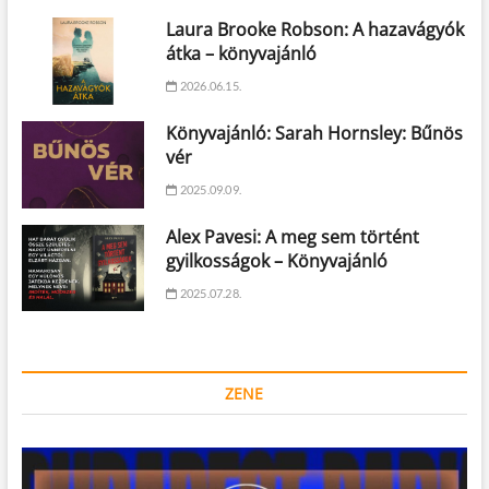
Laura Brooke Robson: A hazavágyók
átka – könyvajánló
2026.06.15.
Könyvajánló: Sarah Hornsley: Bűnös
vér
2025.09.09.
Alex Pavesi: A meg sem történt
gyilkosságok – Könyvajánló
2025.07.28.
ZENE