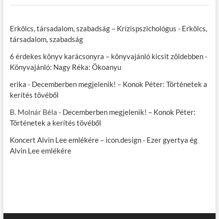
Erkölcs, társadalom, szabadság – Krízispszichológus
-
Erkölcs,
társadalom, szabadság
6 érdekes könyv karácsonyra – könyvajánló kicsit zöldebben
-
Könyvajánló: Nagy Réka: Ökoanyu
erika
-
Decemberben megjelenik! – Konok Péter: Történetek a
kerítés tövéből
B. Molnár Béla
-
Decemberben megjelenik! – Konok Péter:
Történetek a kerítés tövéből
Koncert Alvin Lee emlékére – icon.design
-
Ezer gyertya ég
Alvin Lee emlékére