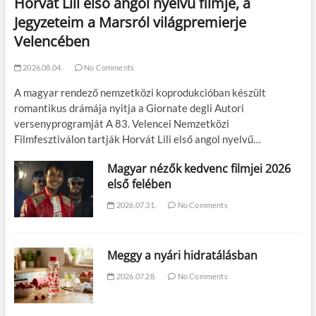
Horvát Lili első angol nyelvű filmje, a
Jegyzeteim a Marsról világpremierje
Velencében
2026.08.04.
No Comments
A magyar rendező nemzetközi koprodukcióban készült
romantikus drámája nyitja a Giornate degli Autori
versenyprogramját A 83. Velencei Nemzetközi
Filmfesztiválon tartják Horvát Lili első angol nyelvű…
Magyar nézők kedvenc filmjei 2026
első felében
2026.07.31.
No Comments
Meggy a nyári hidratálásban
2026.07.28.
No Comments