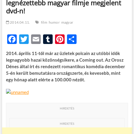
legnézettebb magyar filmje megjelent
t
o
dvd-n!
n
2014.04.11.
film
humor
magyar
F
T
E
T
Pi
O
ac
w
m
u
nt
ss
2014. április 11-től már az üzletek polcain az utóbbi idők
e
itt
ail
m
er
za
legnagyobb hazai közönségsikere, a Coming out. Az Orosz
b
er
bl
es
m
Dénes által írt és rendezett romantikus komédia december
5-én került bemutatásra országszerte, és kevesebb, mint
o
r
t
e
egy hónap alatt elérte a 100.000 nézőt.
o
g
k
HIRDETÉS
HIRDETÉS