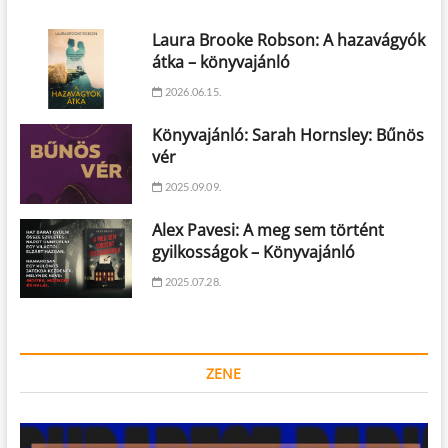
Laura Brooke Robson: A hazavágyók
átka – könyvajánló
2026.06.15.
Könyvajánló: Sarah Hornsley: Bűnös
vér
2025.09.09.
Alex Pavesi: A meg sem történt
gyilkosságok – Könyvajánló
2025.07.28.
ZENE