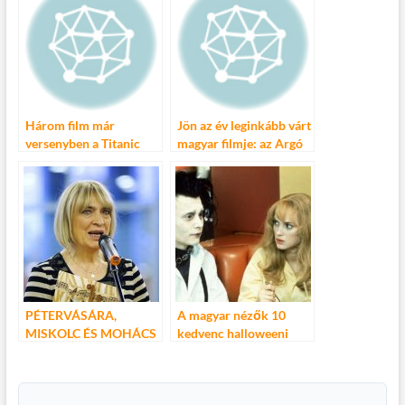
Budapest!
Három film már
Jön az év leginkább várt
versenyben a Titanic
magyar filmje: az Argó
filmfesztiválon
2!
PÉTERVÁSÁRA,
A magyar nézők 10
MISKOLC ÉS MOHÁCS
kedvenc halloweeni
AZ ELSŐ HÁROM A
filmje – Tim Burton és a
KOVÁCS KATI EGRI
90-es évek viszik a
DALVERSENYEN
prímet