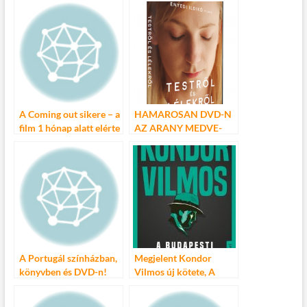
b
er
bl
es
m
o
r
t
e
o
g
k
A Coming out sikere – a
HAMAROSAN DVD-N
film 1 hónap alatt elérte
AZ ARANY MEDVE-
a 100.000 nézőt!
DÍJAS TESTRŐL ÉS
LÉLEKRŐL
A Portugál színházban,
Megjelent Kondor
könyvben és DVD-n!
Vilmos új kötete, A
budapesti gengszter és
újra kapható a Bűnös