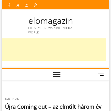
Skip
facebook
twitter
instagram
googleplus
pinterest
to
content
elomagazin
LIFESTYLE NEWS AROUND DA
WORLD
M
e
n
u
B
ÉLETMÓD
u
Újra Coming out – az elmúlt három év
t