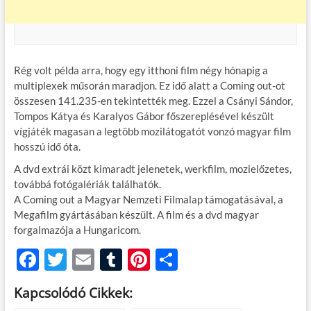
Rég volt példa arra, hogy egy itthoni film négy hónapig a
multiplexek műsorán maradjon. Ez idő alatt a Coming out-ot
összesen 141.235-en tekintették meg. Ezzel a Csányi Sándor,
Tompos Kátya és Karalyos Gábor főszereplésével készült
vígjáték magasan a legtöbb mozilátogatót vonzó magyar film
hosszú idő óta.
A dvd extrái közt kimaradt jelenetek, werkfilm, mozielőzetes,
továbbá fotógalériák találhatók.
A Coming out a Magyar Nemzeti Filmalap támogatásával, a
Megafilm gyártásában készült. A film és a dvd magyar
forgalmazója a Hungaricom.
F
T
E
T
Pi
O
ac
w
m
u
nt
ss
Kapcsolódó Cikkek:
e
itt
ail
m
er
za