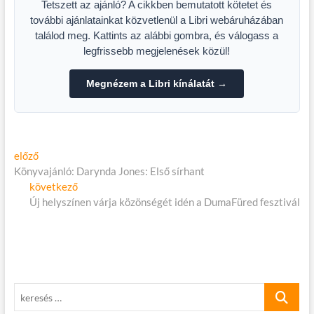
Tetszett az ajánló? A cikkben bemutatott kötetet és
további ajánlatainkat közvetlenül a Libri webáruházában
találod meg. Kattints az alábbi gombra, és válogass a
legfrissebb megjelenések közül!
Megnézem a Libri kínálatát →
Bejegyzés
Előző
előző
cikk:
Könyvajánló: Darynda Jones: Első sírhant
navigáció
Következő
következő
cikk:
Új helyszínen várja közönségét idén a DumaFüred fesztivál
keresés
…