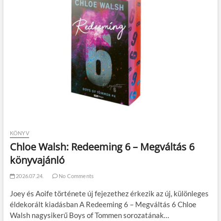
KÖNYV
Chloe Walsh: Redeeming 6 – Megváltás 6
könyvajánló
2026.07.24.
No Comments
Joey és Aoife története új fejezethez érkezik az új, különleges
éldekorált kiadásban A Redeeming 6 – Megváltás 6 Chloe
Walsh nagysikerű Boys of Tommen sorozatának…