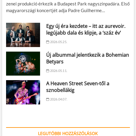
zenei produkció érkezik a Budapest Park nagyszínpadára. Első
magyarországi koncertjét adja Padre Guilherme…
Egy új éra kezdete – itt az aurevoir.
legújabb dala és klipje, a ‘száz év’
2026.05.25.
Új albummal jelentkezik a Bohemian
Betyars
2026.05.11.
A Heaven Street Seven-től a
sznobellákig
2026.04.07.
LEGUTÓBBI HOZZÁSZÓLÁSOK