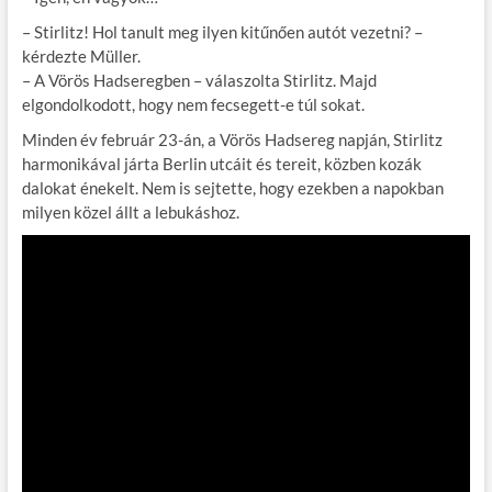
– Stirlitz! Hol tanult meg ilyen kitűnően autót vezetni? –
kérdezte Müller.
– A Vörös Hadseregben – válaszolta Stirlitz. Majd
elgondolkodott, hogy nem fecsegett-e túl sokat.
Minden év február 23-án, a Vörös Hadsereg napján, Stirlitz
harmonikával járta Berlin utcáit és tereit, közben kozák
dalokat énekelt. Nem is sejtette, hogy ezekben a napokban
milyen közel állt a lebukáshoz.