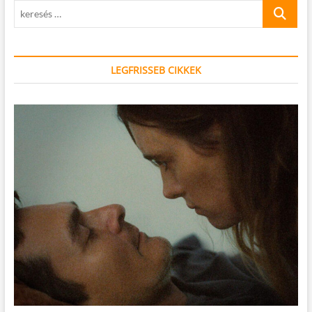
keresés
…
LEGFRISSEB CIKKEK