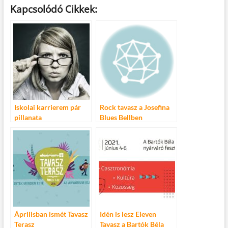
ac
w
m
u
nt
ss
Kapcsolódó Cikkek:
e
itt
ail
m
er
za
b
er
bl
es
m
o
r
t
e
o
g
k
Iskolai karrierem pár
Rock tavasz a Josefina
pillanata
Blues Bellben
Áprilisban ismét Tavasz
Idén is lesz Eleven
Terasz
Tavasz a Bartók Béla