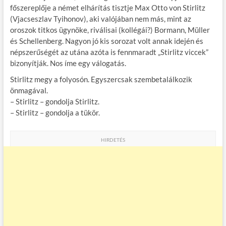
főszereplője a német elhárítás tisztje Max Otto von Stirlitz
o
r
t
e
(Vjacseszlav Tyihonov), aki valójában nem más, mint az
o
g
oroszok titkos ügynöke, riválisai (kollégái?) Bormann, Müller
és Schellenberg. Nagyon jó kis sorozat volt annak idején és
k
népszerűségét az utána azóta is fennmaradt „Stirlitz viccek”
bizonyítják. Nos íme egy válogatás.
Stirlitz megy a folyosón. Egyszercsak szembetalálkozik
önmagával.
– Stirlitz – gondolja Stirlitz.
– Stirlitz – gondolja a tükör.
HIRDETÉS