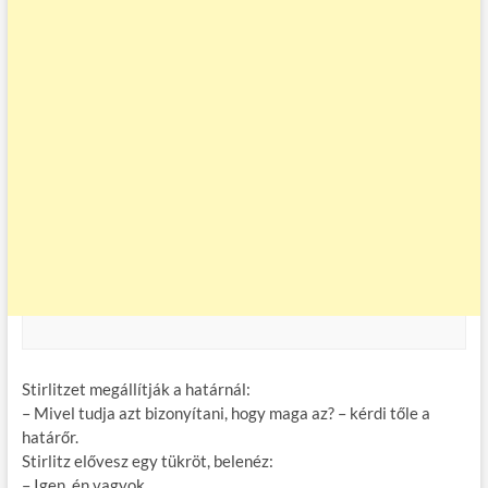
Stirlitzet megállítják a határnál:
– Mivel tudja azt bizonyítani, hogy maga az? – kérdi tőle a
határőr.
Stirlitz elővesz egy tükröt, belenéz:
– Igen, én vagyok…