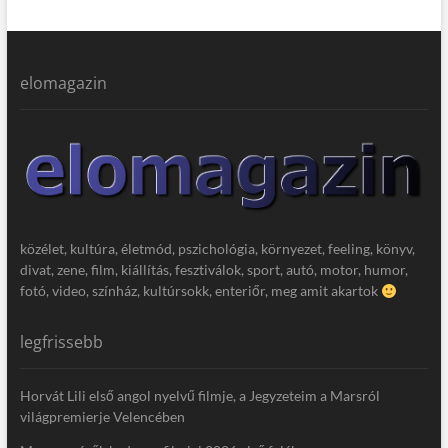
elomagazin
közélet, kultúra, életmód, pszichológia, környezet, feeling, könyv,
divat, zene, film, kiállítás, fesztiválok, sport, autó, motor, humor,
fotó, video, színház, kultúrsokk, enteriőr, meg amit akartok
legfrissebb
Horvát Lili első angol nyelvű filmje, a Jegyzeteim a Marsról
világpremierje Velencében