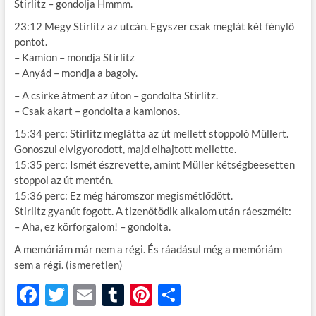
Stirlitz – gondolja Hmmm.
23:12 Megy Stirlitz az utcán. Egyszer csak meglát két fénylő
pontot.
– Kamion – mondja Stirlitz
– Anyád – mondja a bagoly.
– A csirke átment az úton – gondolta Stirlitz.
– Csak akart – gondolta a kamionos.
15:34 perc: Stirlitz meglátta az út mellett stoppoló Müllert.
Gonoszul elvigyorodott, majd elhajtott mellette.
15:35 perc: Ismét észrevette, amint Müller kétségbeesetten
stoppol az út mentén.
15:36 perc: Ez még háromszor megismétlődött.
Stirlitz gyanút fogott. A tizenötödik alkalom után ráeszmélt:
– Aha, ez körforgalom! – gondolta.
A memóriám már nem a régi. És ráadásul még a memóriám
sem a régi. (ismeretlen)
F
T
E
T
Pi
O