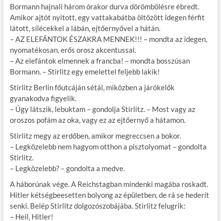
Bormann hajnali három órakor durva dörömbölésre ébredt.
Amikor ajtót nyitott, egy vattakabátba öltözött idegen férfit
látott, sílécekkel a lábán, ejtőernyővel a hátán.
– AZ ELEFÁNTOK ÉSZAKRA MENNEK!!! – mondta az idegen,
nyomatékosan, erős orosz akcentussal.
– Az elefántok elmennek a francba! – mondta bosszúsan
Bormann. – Stirlitz egy emelettel feljebb lakik!
Stirlitz Berlin főutcáján sétál, miközben a járókelők
gyanakodva figyelik.
– Úgy látszik, lebuktam – gondolja Stirlitz. – Most vagy az
oroszos pofám az oka, vagy ez az ejtőernyő a hátamon.
Stirlitz megy az erdőben, amikor megreccsen a bokor.
– Legközelebb nem hagyom otthon a pisztolyomat – gondolta
Stirlitz.
– Legközelebb? – gondolta a medve.
A háborúnak vége. A Reichstagban mindenki magába roskadt.
Hitler kétségbeesetten bolyong az épületben, de rá se hederít
senki. Belép Stirlitz dolgozószobájába. Stirlitz felugrik:
– Heil, Hitler!