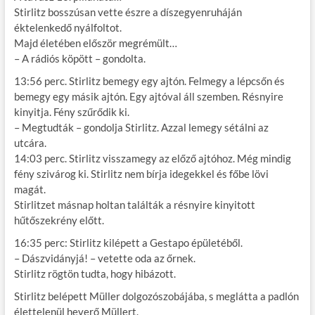
Stirlitz bosszúsan vette észre a díszegyenruháján
éktelenkedő nyálfoltot.
Majd életében először megrémült…
– A rádiós köpött – gondolta.
13:56 perc. Stirlitz bemegy egy ajtón. Felmegy a lépcsőn és
bemegy egy másik ajtón. Egy ajtóval áll szemben. Résnyire
kinyitja. Fény szűrődik ki.
– Megtudták – gondolja Stirlitz. Azzal lemegy sétálni az
utcára.
14:03 perc. Stirlitz visszamegy az előző ajtóhoz. Még mindig
fény szivárog ki. Stirlitz nem bírja idegekkel és főbe lövi
magát.
Stirlitzet másnap holtan találták a résnyire kinyitott
hűtőszekrény előtt.
16:35 perc: Stirlitz kilépett a Gestapo épületéből.
– Dászvidányjá! – vetette oda az őrnek.
Stirlitz rögtön tudta, hogy hibázott.
Stirlitz belépett Müller dolgozószobájába, s meglátta a padlón
élettelenül heverő Müllert.