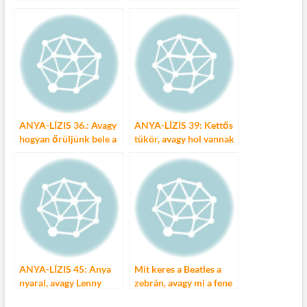
Boulevard-on
ANYA-LÍZIS 36.: Avagy
ANYA-LÍZIS 39: Kettős
hogyan őrüljünk bele a
tükör, avagy hol vannak
matricagyűjtögetésbe?
nekem jó cipőim???
ANYA-LÍZIS 45: Anya
Mit keres a Beatles a
nyaral, avagy Lenny
zebrán, avagy mi a fene
Kravitz-cel az agárdi
az a Budapest