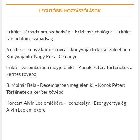
LEGUTÓBBI HOZZÁSZÓLÁSOK
Erkölcs, társadalom, szabadság – Krízispszichológus
-
Erkölcs,
társadalom, szabadság
6 érdekes könyv karácsonyra – könyvajánló kicsit zöldebben
-
Könyvajánló: Nagy Réka: Ökoanyu
erika
-
Decemberben megjelenik! – Konok Péter: Történetek a
kerítés tövéből
B. Molnár Béla
-
Decemberben megjelenik! – Konok Péter:
Történetek a kerítés tövéből
Koncert Alvin Lee emlékére – icon.design
-
Ezer gyertya ég
Alvin Lee emlékére