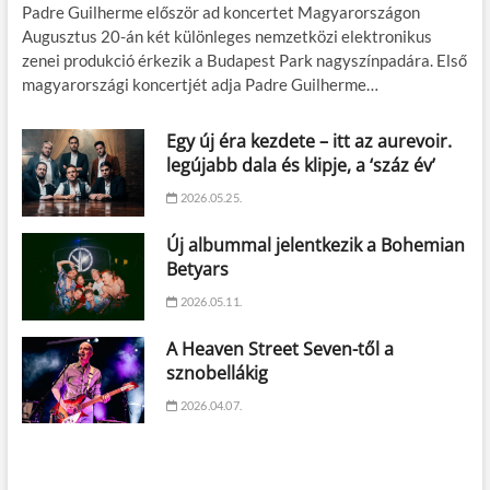
Padre Guilherme először ad koncertet Magyarországon
Augusztus 20-án két különleges nemzetközi elektronikus
zenei produkció érkezik a Budapest Park nagyszínpadára. Első
magyarországi koncertjét adja Padre Guilherme…
Egy új éra kezdete – itt az aurevoir.
legújabb dala és klipje, a ‘száz év’
2026.05.25.
Új albummal jelentkezik a Bohemian
Betyars
2026.05.11.
A Heaven Street Seven-től a
sznobellákig
2026.04.07.