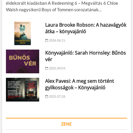
éldekorált kiadásban A Redeeming 6 – Megváltás 6 Chloe
Walsh nagysikerű Boys of Tommen sorozatának…
Laura Brooke Robson: A hazavágyók
átka – könyvajánló
2026.06.15.
Könyvajánló: Sarah Hornsley: Bűnös
vér
2025.09.09.
Alex Pavesi: A meg sem történt
gyilkosságok – Könyvajánló
2025.07.28.
ZENE