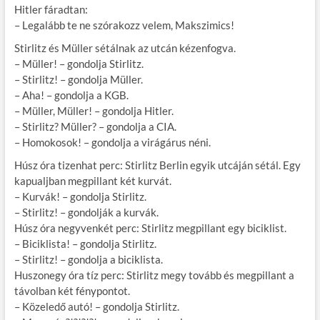
Hitler fáradtan:
– Legalább te ne szórakozz velem, Makszimics!
Stirlitz és Müller sétálnak az utcán kézenfogva.
– Müller! – gondolja Stirlitz.
– Stirlitz! – gondolja Müller.
– Aha! – gondolja a KGB.
– Müller, Müller! – gondolja Hitler.
– Stirlitz? Müller? – gondolja a CIA.
– Homokosok! – gondolja a virágárus néni.
Húsz óra tizenhat perc: Stirlitz Berlin egyik utcáján sétál. Egy
kapualjban megpillant két kurvát.
– Kurvák! – gondolja Stirlitz.
– Stirlitz! – gondolják a kurvák.
Húsz óra negyvenkét perc: Stirlitz megpillant egy biciklist.
– Biciklista! – gondolja Stirlitz.
– Stirlitz! – gondolja a biciklista.
Huszonegy óra tíz perc: Stirlitz megy tovább és megpillant a
távolban két fénypontot.
– Közeledő autó! – gondolja Stirlitz.