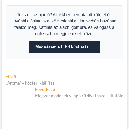
strandon
Alternative?
Tetszett az ajánló? A cikkben bemutatott kötetet és
további ajánlatainkat közvetlenül a Libri webáruházában
találod meg. Kattints az alábbi gombra, és válogass a
legfrissebb megjelenések közül!
Megnézem a Libri kínálatát →
Bejegyzés
Előző
előző
cikk:
„Aroma“ – köztéri kiállítás
navigáció
Következő
következő
cikk:
Magyar modellek világhírű divatházak kifutóin