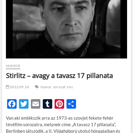
t
o
n
HUMOR
Stirlitz – avagy a tavasz 17 pillanata
2012.09.14.
humor
sorozat
vicc
F
T
E
T
Pi
O
ac
w
m
u
nt
ss
Van aki emlékszik arra az 1973-as szovjet fekete-fehér
e
itt
ail
m
er
za
tévéfilm sorozatra, melynek címe „A tavasz 17 pillanata”,
b
er
bl
es
m
Berlinben játszódik, a II. Világháború utolsó hónapjaiban és