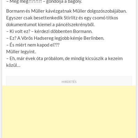
– Meg még?!?!?!?! – gondolja a bagoly.
Bormann és Müller kávézgatnak Müller dolgozószobájában.
Egyszer csak besettenkedik Stirlitz és egy csomó titkos
dokumentumot kiemel a páncélszekrényből.
– Ki volt ez? – kérdezi döbbenten Bormann.
– Ez? A Vörös Hadsereg legjobb kémje Berlinben.
– És miért nem kapod el???
Müller legyint.
– Eh, már évek óta próbálom, de mindíg kicsúszik a kezeim
közül…
HIRDETÉS