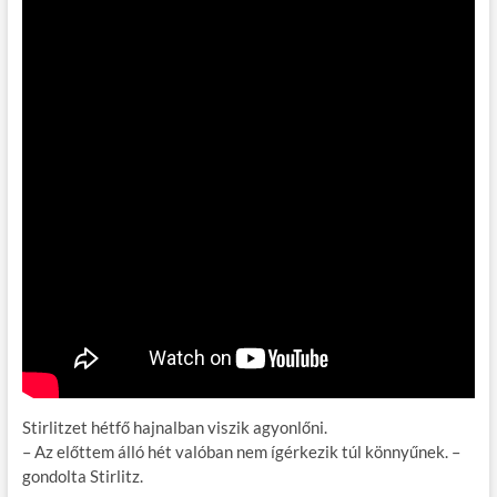
Stirlitzet hétfő hajnalban viszik agyonlőni.
– Az előttem álló hét valóban nem ígérkezik túl könnyűnek. –
gondolta Stirlitz.