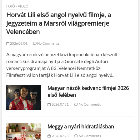
FOTÓ - VIDEÓ
Horvát Lili első angol nyelvű filmje, a
Jegyzeteim a Marsról világpremierje
Velencében
2026.08.04.
No Comments
A magyar rendező nemzetközi koprodukcióban készült
romantikus drámája nyitja a Giornate degli Autori
versenyprogramját A 83. Velencei Nemzetközi
Filmfesztiválon tartják Horvát Lili első angol nyelvű…
Magyar nézők kedvenc filmjei 2026
első felében
2026.07.31.
No Comments
Meggy a nyári hidratálásban
2026.07.28.
No Comments