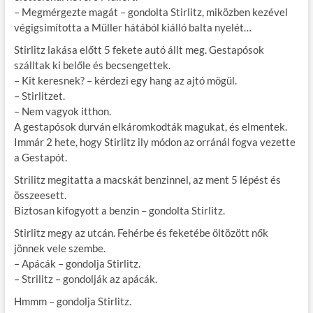
– Megmérgezte magát – gondolta Stirlitz, miközben kezével
végigsimította a Müller hátából kiálló balta nyelét…
Stirlitz lakása előtt 5 fekete autó állt meg. Gestapósok
szálltak ki belőle és becsengettek.
– Kit keresnek? – kérdezi egy hang az ajtó mögül.
– Stirlitzet.
– Nem vagyok itthon.
A gestapósok durván elkáromkodták magukat, és elmentek.
Immár 2 hete, hogy Stirlitz ily módon az orránál fogva vezette
a Gestapót.
Strilitz megitatta a macskát benzinnel, az ment 5 lépést és
összeesett.
Biztosan kifogyott a benzin – gondolta Stirlitz.
Stirlitz megy az utcán. Fehérbe és feketébe öltözött nők
jönnek vele szembe.
– Apácák – gondolja Stirlitz.
– Strilitz – gondolják az apácák.
Hmmm – gondolja Stirlitz.