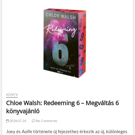
KÖNYV
Chloe Walsh: Redeeming 6 – Megváltás 6
könyvajánló
2026.07.24.
No Comments
Joey és Aoife története új fejezethez érkezik az új, különleges