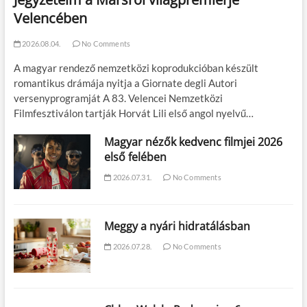
Velencében
2026.08.04.
No Comments
A magyar rendező nemzetközi koprodukcióban készült
romantikus drámája nyitja a Giornate degli Autori
versenyprogramját A 83. Velencei Nemzetközi
Filmfesztiválon tartják Horvát Lili első angol nyelvű…
Magyar nézők kedvenc filmjei 2026
első felében
2026.07.31.
No Comments
Meggy a nyári hidratálásban
2026.07.28.
No Comments