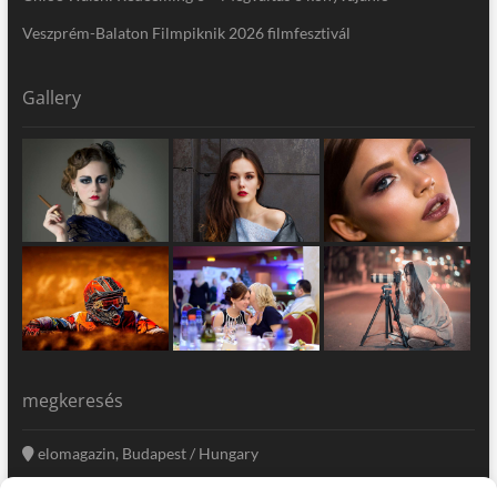
Veszprém-Balaton Filmpiknik 2026 filmfesztivál
Gallery
megkeresés
elomagazin, Budapest / Hungary
+36 20 333-6009