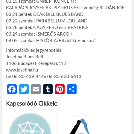
03.15.szombat ÜNNEPI KONCERT:
KALAPÁCS JÓZSEF AKUSZTIKUS EST! vendég:RUDÁN JOE
03.21.péntek DEÁK BILL BLUES BAND
03.22.szombat PARABELLUM,LOULAND,
03.28.péntek NAGY FERÓ és a BEATRICE
03.29.szombat ISMERŐS ARCOK
04.05.szombat HISTÓRIA/Felvidéki zenekar/
Információk és jegyrendelés:
Josefina Blues Bell
1106.Budapest Kerepesi út 97.
www.josefina.hu
tel.06-30-439-4446,06-30-600-6613
F
T
E
T
Pi
O
ac
w
m
u
nt
ss
Kapcsolódó Cikkek:
e
itt
ail
m
er
za
b
er
bl
es
m
o
r
t
e