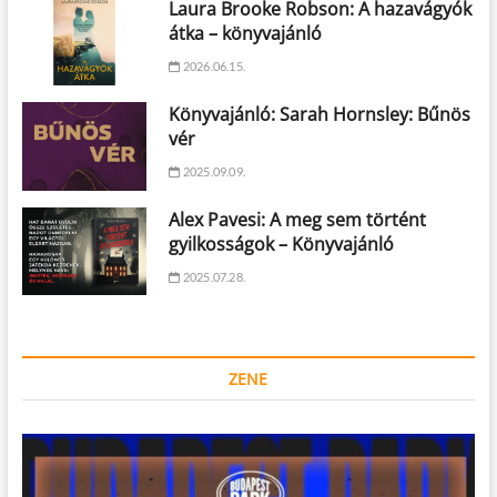
Laura Brooke Robson: A hazavágyók
átka – könyvajánló
2026.06.15.
Könyvajánló: Sarah Hornsley: Bűnös
vér
2025.09.09.
Alex Pavesi: A meg sem történt
gyilkosságok – Könyvajánló
2025.07.28.
ZENE