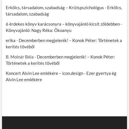
Erkölcs, társadalom, szabadság – Krízispszichológus
-
Erkölcs,
társadalom, szabadság
6 érdekes könyv karácsonyra – könyvajánló kicsit zöldebben
-
Könyvajánló: Nagy Réka: Ökoanyu
erika
-
Decemberben megjelenik! – Konok Péter: Történetek a
kerítés tövéből
B. Molnár Béla
-
Decemberben megjelenik! – Konok Péter:
Történetek a kerítés tövéből
Koncert Alvin Lee emlékére – icon.design
-
Ezer gyertya ég
Alvin Lee emlékére