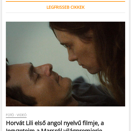
LEGFRISSEB CIKKEK
FOTÓ - VIDEÓ
Horvát Lili első angol nyelvű filmje, a
Jegyzeteim a Marsról világpremierje