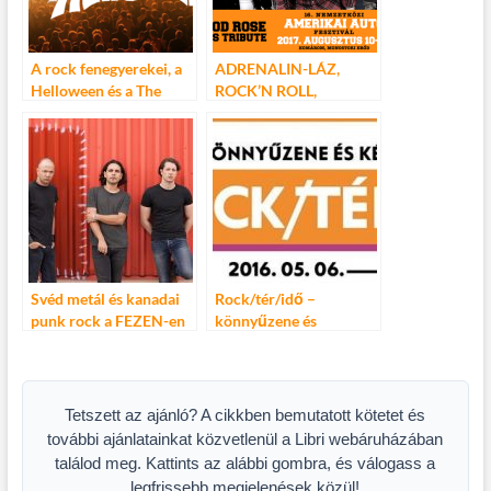
A rock fenegyerekei, a
ADRENALIN-LÁZ,
Helloween és a The
ROCK’N ROLL,
Sweet érkezik az Open
SZABADSÁG – 16.
Road Fest-re
NEMZETKÖZI
AMERIKAI AUTÓ
FESZTIVÁL
Svéd metál és kanadai
Rock/tér/idő –
punk rock a FEZEN-en
könnyűzene és
képzőművészet
Tetszett az ajánló? A cikkben bemutatott kötetet és
további ajánlatainkat közvetlenül a Libri webáruházában
találod meg. Kattints az alábbi gombra, és válogass a
legfrissebb megjelenések közül!