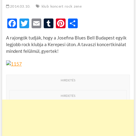
t
2014.03.10.
klub
koncert
rock
zene
o
n
F
T
E
T
Pi
O
ac
w
m
u
nt
ss
A rajongók tudják, hogy a Josefina Blues Bell Budapest egyik
e
itt
ail
m
er
za
legjobb rock klubja a Kerepesi úton. A tavaszi koncertkínálat
b
er
bl
es
m
mindent felülmúl, gyertek!
o
r
t
e
o
g
k
HIRDETÉS
HIRDETÉS