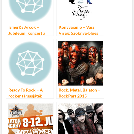
o
g
k
Ismerős Arcok –
Könyvajánló – Vass
Jubileumi koncert a
Virág: Szoknya-blues
josefina Blues Bell-ben
Ready To Rock – A
Rock, Metal, Balaton –
rocker társasjáték
RockPart 2015
immár magyarul is!