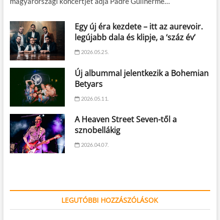
magyarországi koncertjét adja Padre Guilherme…
Egy új éra kezdete – itt az aurevoir.
legújabb dala és klipje, a ‘száz év’
2026.05.25.
Új albummal jelentkezik a Bohemian
Betyars
2026.05.11.
A Heaven Street Seven-től a
sznobellákig
2026.04.07.
LEGUTÓBBI HOZZÁSZÓLÁSOK