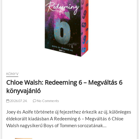
KÖNYV
Chloe Walsh: Redeeming 6 – Megváltás 6
könyvajánló
2026.07.24.
No Comments
Joey és Aoife története új fejezethez érkezik az új, különleges
éldekorált kiadásban A Redeeming 6 – Megváltás 6 Chloe
Walsh nagysikerű Boys of Tommen sorozatának…