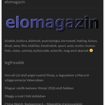
elomagazin
közélet, kultúra, életmód, pszichológia, környezet, feeling, könyv,
divat, zene, film, kiállítás, fesztiválok, sport, autó, motor, humor,
fotó, video, színház, kultúrsokk, enteriőr, meg amit akartok
legfrissebb
Horvát Lili első angol nyelvű filmje, a Jegyzeteim a Marsról
világpremierje Velencében
Magyar nézők kedvenc filmjei 2026 első felében
Meggy a nyári hidratálásban
Chloe Walsh: Redeeming 6 – Megváltás 6 könyvajánló