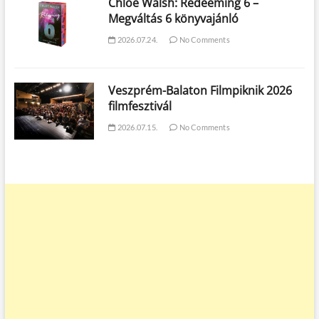
Chloe Walsh: Redeeming 6 –
Megváltás 6 könyvajánló
2026.07.24.
No Comments
Veszprém-Balaton Filmpiknik 2026
filmfesztivál
2026.07.15.
No Comments