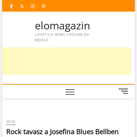
Skip
facebook
twitter
instagram
googleplus
pinterest
to
content
elomagazin
LIFESTYLE NEWS AROUND DA
WORLD
M
e
n
u
B
ZENE
u
Rock tavasz a Josefina Blues Bellben
t