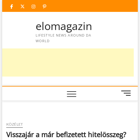
Skip
facebook
twitter
instagram
googleplus
pinterest
to
content
elomagazin
LIFESTYLE NEWS AROUND DA
WORLD
M
e
n
u
B
KÖZÉLET
u
Visszajár a már befizetett hitelösszeg?
t