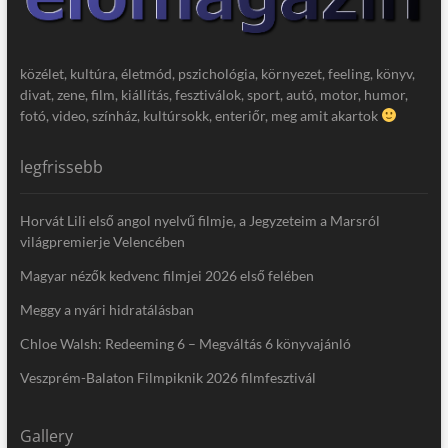
közélet, kultúra, életmód, pszichológia, környezet, feeling, könyv,
divat, zene, film, kiállítás, fesztiválok, sport, autó, motor, humor,
fotó, video, színház, kultúrsokk, enteriőr, meg amit akartok
legfrissebb
Horvát Lili első angol nyelvű filmje, a Jegyzeteim a Marsról
világpremierje Velencében
Magyar nézők kedvenc filmjei 2026 első felében
Meggy a nyári hidratálásban
Chloe Walsh: Redeeming 6 – Megváltás 6 könyvajánló
Veszprém-Balaton Filmpiknik 2026 filmfesztivál
Gallery