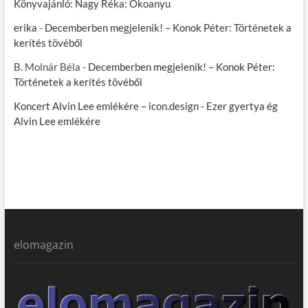
Könyvajánló: Nagy Réka: Ökoanyu
erika
-
Decemberben megjelenik! – Konok Péter: Történetek a
kerítés tövéből
B. Molnár Béla
-
Decemberben megjelenik! – Konok Péter:
Történetek a kerítés tövéből
Koncert Alvin Lee emlékére – icon.design
-
Ezer gyertya ég
Alvin Lee emlékére
elomagazin