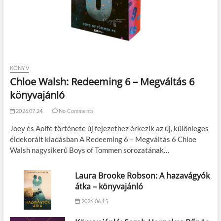
KÖNYV
Chloe Walsh: Redeeming 6 – Megváltás 6
könyvajánló
2026.07.24.
No Comments
Joey és Aoife története új fejezethez érkezik az új, különleges
éldekorált kiadásban A Redeeming 6 – Megváltás 6 Chloe
Walsh nagysikerű Boys of Tommen sorozatának…
Laura Brooke Robson: A hazavágyók
átka – könyvajánló
2026.06.15.