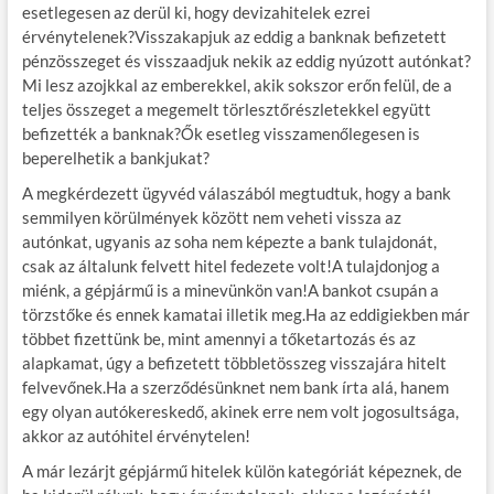
esetlegesen az derül ki, hogy devizahitelek ezrei
érvénytelenek?Visszakapjuk az eddig a banknak befizetett
pénzösszeget és visszaadjuk nekik az eddig nyúzott autónkat?
Mi lesz azojkkal az emberekkel, akik sokszor erőn felül, de a
teljes összeget a megemelt törlesztőrészletekkel együtt
befizették a banknak?Ők esetleg visszamenőlegesen is
beperelhetik a bankjukat?
A megkérdezett ügyvéd válaszából megtudtuk, hogy a bank
semmilyen körülmények között nem veheti vissza az
autónkat, ugyanis az soha nem képezte a bank tulajdonát,
csak az általunk felvett hitel fedezete volt!A tulajdonjog a
miénk, a gépjármű is a minevünkön van!A bankot csupán a
törzstőke és ennek kamatai illetik meg.Ha az eddigiekben már
többet fizettünk be, mint amennyi a tőketartozás és az
alapkamat, úgy a befizetett többletösszeg visszajára hitelt
felvevőnek.Ha a szerződésünknet nem bank írta alá, hanem
egy olyan autókereskedő, akinek erre nem volt jogosultsága,
akkor az autóhitel érvénytelen!
A már lezárjt gépjármű hitelek külön kategóriát képeznek, de