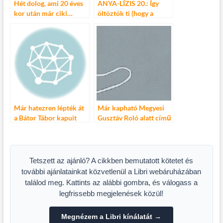
Hét dolog, ami 20 éves
ANYA-LÍZIS 20.: Így
kor után már ciki…
öltöztök ti (hogy a
hajviseletről már ne is
beszéljek…)
Már hatezren lépték át
Már kapható Megyesi
a Bátor Tábor kapuit
Gusztáv Roló alatt című
könyve
Tetszett az ajánló? A cikkben bemutatott kötetet és
további ajánlatainkat közvetlenül a Libri webáruházában
találod meg. Kattints az alábbi gombra, és válogass a
legfrissebb megjelenések közül!
Megnézem a Libri kínálatát →