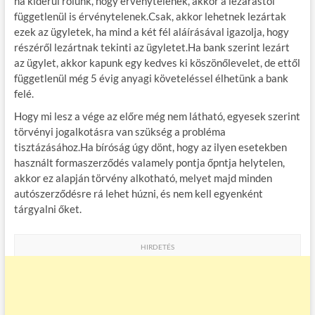
ha kiderül rólunk, hogy érvénytelenek, akkor a lezárástól
függetlenül is érvénytelenek.Csak, akkor lehetnek lezártak
ezek az ügyletek, ha mind a két fél aláírásával igazolja, hogy
részéről lezártnak tekinti az ügyletet.Ha bank szerint lezárt
az ügylet, akkor kapunk egy kedves ki köszönőlevelet, de ettől
függetlenül még 5 évig anyagi követeléssel élhetünk a bank
felé.
Hogy mi lesz a vége az előre még nem látható, egyesek szerint
törvényi jogalkotásra van szükség a probléma
tisztázásához.Ha bíróság úgy dönt, hogy az ilyen esetekben
használt formaszerződés valamely pontja őpntja helytelen,
akkor ez alapján törvény alkotható, melyet majd minden
autószerződésre rá lehet húzni, és nem kell egyenként
tárgyalni őket.
HIRDETÉS