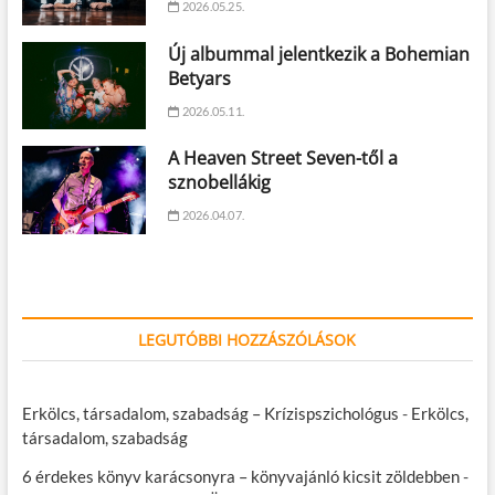
2026.05.25.
Új albummal jelentkezik a Bohemian
Betyars
2026.05.11.
A Heaven Street Seven-től a
sznobellákig
2026.04.07.
LEGUTÓBBI HOZZÁSZÓLÁSOK
Erkölcs, társadalom, szabadság – Krízispszichológus
-
Erkölcs,
társadalom, szabadság
6 érdekes könyv karácsonyra – könyvajánló kicsit zöldebben
-