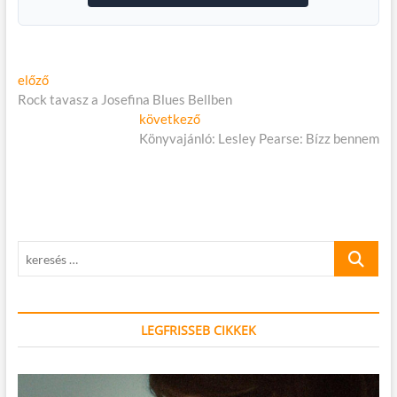
Bejegyzés
Előző
előző
cikk:
Rock tavasz a Josefina Blues Bellben
navigáció
Következő
következő
cikk:
Könyvajánló: Lesley Pearse: Bízz bennem
keresés
…
LEGFRISSEB CIKKEK