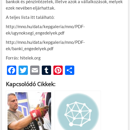
bankok és pénzintézetek, illetve azok a vállalkozások, melyek
ezek nevében eljárhattak.
A teljes lista itt található:
http://mno.hu/data/kepgaleria/mno/PDF-
ek/ugynoksegi_engedelyek.pdf
http://mno.hu/data/kepgaleria/mno/PDF-
ek/banki_engedelyek.pdf
Forrás: hitelek.org
F
T
E
T
Pi
O
ac
w
m
u
nt
ss
Kapcsolódó Cikkek:
e
itt
ail
m
er
za
b
er
bl
es
m
o
r
t
e
o
g
k