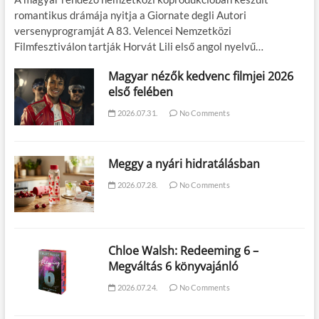
romantikus drámája nyitja a Giornate degli Autori
versenyprogramját A 83. Velencei Nemzetközi
Filmfesztiválon tartják Horvát Lili első angol nyelvű…
Magyar nézők kedvenc filmjei 2026
első felében
2026.07.31.
No Comments
Meggy a nyári hidratálásban
2026.07.28.
No Comments
Chloe Walsh: Redeeming 6 –
Megváltás 6 könyvajánló
2026.07.24.
No Comments