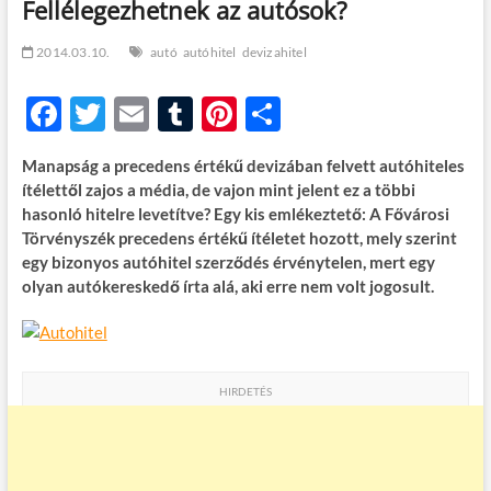
Fellélegezhetnek az autósok?
t
o
n
2014.03.10.
autó
autóhitel
devizahitel
F
T
E
T
Pi
O
ac
w
m
u
nt
ss
Manapság a precedens értékű devizában felvett autóhiteles
e
itt
ail
m
er
za
ítélettől zajos a média, de vajon mint jelent ez a többi
b
er
bl
es
m
hasonló hitelre levetítve? Egy kis emlékeztető: A Fővárosi
Törvényszék precedens értékű ítéletet hozott, mely szerint
o
r
t
e
egy bizonyos autóhitel szerződés érvénytelen, mert egy
o
g
olyan autókereskedő írta alá, aki erre nem volt jogosult.
k
HIRDETÉS