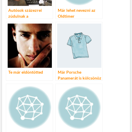
Autósok százezrei
Már lehet nevezni az
zúdulnak a
Oldtimer
gumiszervizekre a
Szuperkupára!
következő hetekben
Te már eldöntötted
Már Porsche
Panamerát is kölcsönöz
a Hertz