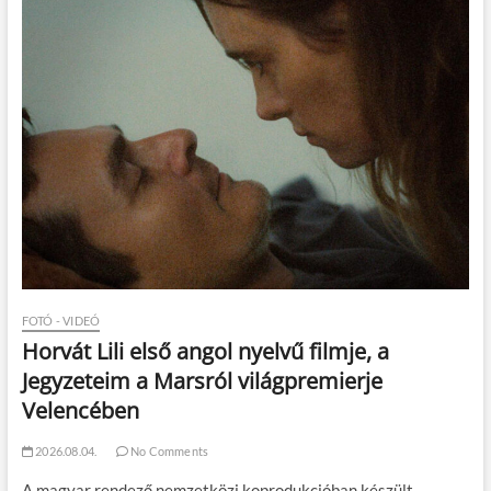
FOTÓ - VIDEÓ
Horvát Lili első angol nyelvű filmje, a
Jegyzeteim a Marsról világpremierje
Velencében
2026.08.04.
No Comments
A magyar rendező nemzetközi koprodukcióban készült