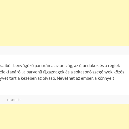
saiból. Lenyűgöző panoráma az ország, az újundokok és a régiek
s lélektanáról, a parvenü újgazdagok és a sokasodó szegények közös
et tart a kezében az olvasó. Nevethet az ember, a könnyeit
HIRDETÉS