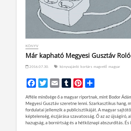
KÖNYV
Már kapható Megyesi Gusztáv Roló
2016.07.30.
könyvajánló
kortárs
magvető
magyar
F
T
E
T
Pi
O
ac
w
m
u
nt
ss
Afféle minősége ő a magyar riportnak, mint Bodor Ádám 
e
itt
ail
m
er
za
Megyesi Gusztáv szeretne lenni. Szarkasztikus hang, m
b
er
bl
es
m
fordulatai jellemzik a publicisztikáját. A magyar sajtó
képtelenség, észjárása szavatosság. Ő az az újságíró, a
o
r
t
e
hazugság, a bornírtság és a hétköznapi abszurditás. És i
o
g