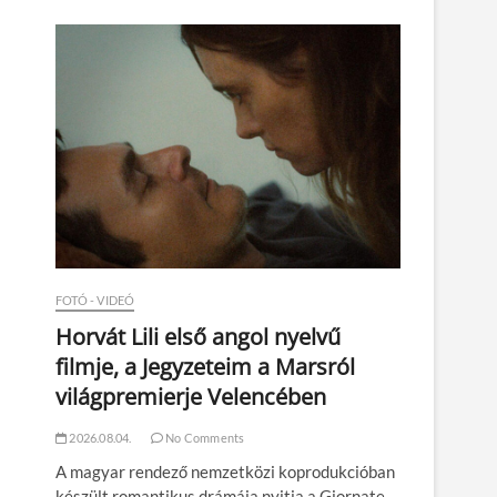
n
FOTÓ - VIDEÓ
Horvát Lili első angol nyelvű
filmje, a Jegyzeteim a Marsról
világpremierje Velencében
2026.08.04.
No Comments
A magyar rendező nemzetközi koprodukcióban
készült romantikus drámája nyitja a Giornate