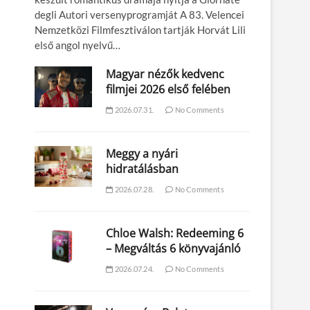
degli Autori versenyprogramját A 83. Velencei
Nemzetközi Filmfesztiválon tartják Horvát Lili
első angol nyelvű…
Magyar nézők kedvenc
filmjei 2026 első felében
2026.07.31.
No Comments
Meggy a nyári
hidratálásban
2026.07.28.
No Comments
Chloe Walsh: Redeeming 6
– Megváltás 6 könyvajánló
2026.07.24.
No Comments