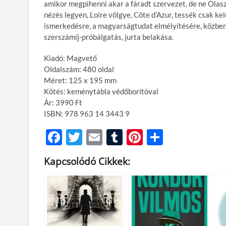
amikor megpihenni akar a fáradt szervezet, de ne Olas
nézés legyen, Loire völgye, Côte d’Azur, tessék csak kel
ismerkedésre, a magyarságtudat elmélyítésére, közben 
szerszámíj-próbálgatás, jurta belakása.
Kiadó: Magvető
Oldalszám: 480 oldal
Méret: 125 x 195 mm
Kötés: keménytábla védőborítóval
Ár: 3990 Ft
ISBN: 978 963 14 3443 9
F
T
E
T
Pi
O
ac
w
m
u
nt
ss
Kapcsolódó Cikkek:
e
itt
ail
m
er
za
b
er
bl
es
m
o
r
t
e
o
g