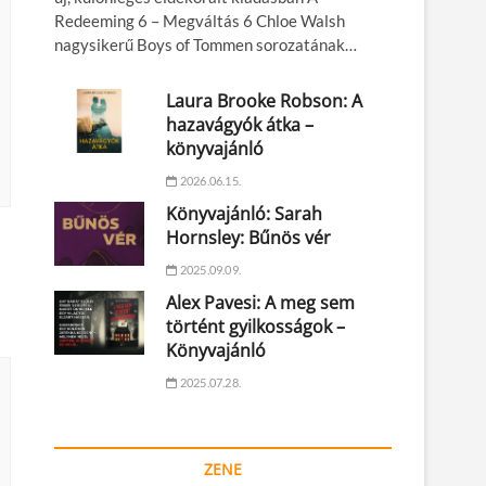
Redeeming 6 – Megváltás 6 Chloe Walsh
nagysikerű Boys of Tommen sorozatának…
Laura Brooke Robson: A
hazavágyók átka –
könyvajánló
2026.06.15.
Könyvajánló: Sarah
Hornsley: Bűnös vér
2025.09.09.
Alex Pavesi: A meg sem
történt gyilkosságok –
Könyvajánló
2025.07.28.
ZENE