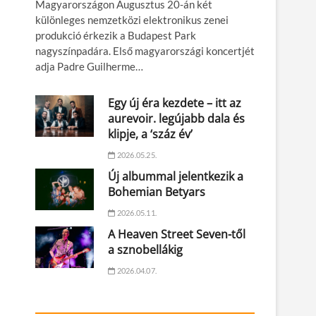
Magyarországon Augusztus 20-án két
különleges nemzetközi elektronikus zenei
produkció érkezik a Budapest Park
nagyszínpadára. Első magyarországi koncertjét
adja Padre Guilherme…
Egy új éra kezdete – itt az
aurevoir. legújabb dala és
klipje, a ‘száz év’
2026.05.25.
Új albummal jelentkezik a
Bohemian Betyars
2026.05.11.
A Heaven Street Seven-től
a sznobellákig
2026.04.07.