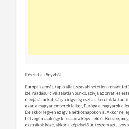
Részlet a könyvből
Európa szemét, tapló állat, szavahihetetlen, rohadt t
izé, ráadásul civilizálatlan bunkó, szívja az orrát, és 
élenjárásunkat, sárga irigység eszi a sikereink láttán, i
akar, a magyar emberek lelket, Európa a magyarok elle
De akkor legyen ez így a hétköznapokon is. Akkor ne 
hétvégén csak úgy kiruccan a képviselő úr Bécsbe, megn
osztrákok közé, akkor a képviselő úr, teszem azt, Lvovba