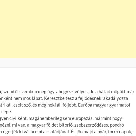
etű, szemtől szemben még úgy-ahogy szívélyes, de a hátad mögött már
esténként nem mos lábat. Keresztbe tesz a fejlődésnek, akadályozza
ntrikál, cselt sző, és még neki áll följebb, Európa magyar gyarmatot
nsége.
legyen civilként, magánemberileg sem europázás, mármint hogy
ézni, mi van, a magyar földet bitorló, zsebszerződéses, pondró
 ugorjék ki vásárolni a családjával. És jön majd a nyár, forró napok,