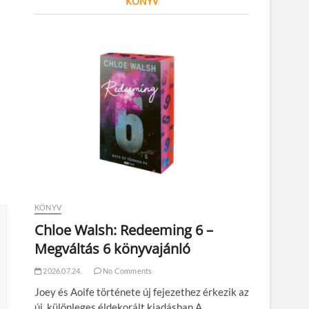
KÖNYV
KÖNYV
Chloe Walsh: Redeeming 6 –
Megváltás 6 könyvajánló
2026.07.24.
No Comments
Joey és Aoife története új fejezethez érkezik az
új, különleges éldekorált kiadásban A