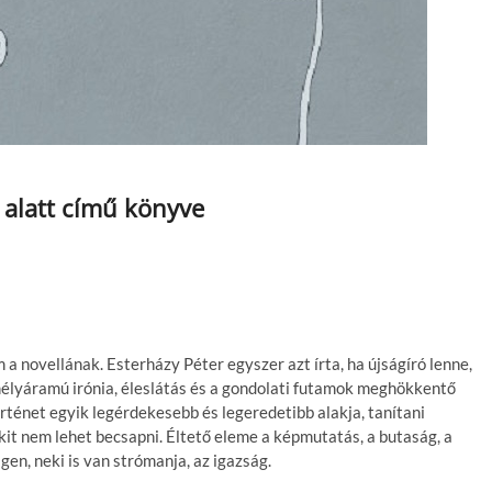
 alatt című könyve
a novellának. Esterházy Péter egyszer azt írta, ha újságíró lenne,
élyáramú irónia, éleslátás és a gondolati futamok meghökkentő
történet egyik legérdekesebb és legeredetibb alakja, tanítani
kit nem lehet becsapni. Éltető eleme a képmutatás, a butaság, a
gen, neki is van strómanja, az igazság.