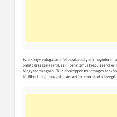
Ez a könyv válogatás a Népszabadságban megjelent írá
önhitt grasszálásáról, az illiberalizmus kiépüléséről é
Magyarországáról. Tulajdonképpen mulatságos tankönyv
törölheti, míg lapozgatja, ám aztán benn akad a levegő.