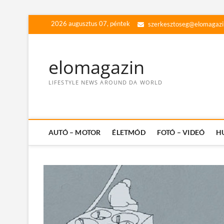
Skip
2026 augusztus 07, péntek
szerkesztoseg@elomagazi
to
content
elomagazin
LIFESTYLE NEWS AROUND DA WORLD
AUTÓ – MOTOR
ÉLETMÓD
FOTÓ – VIDEÓ
H