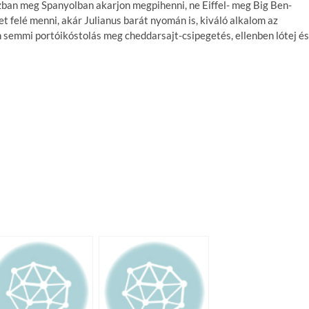
zban meg Spanyolban akarjon megpihenni, ne Eiffel- meg Big Ben-
et felé menni, akár Julianus barát nyomán is, kiváló alkalom az
semmi portóikóstolás meg cheddarsajt-csipegetés, ellenben lótej és