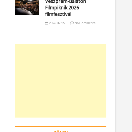
Veszprém-Balaton
Filmpiknik 2026
filmfesztivál
2026.07.15.
No Comments