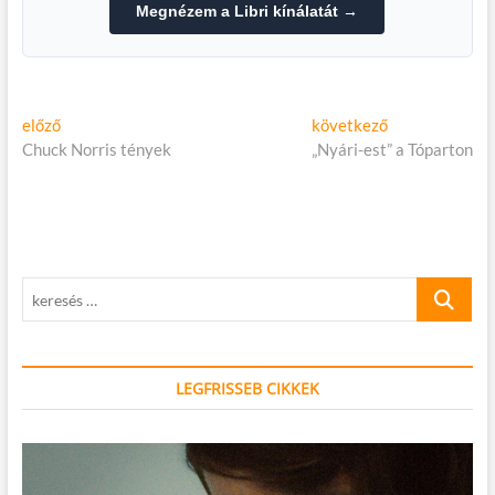
Megnézem a Libri kínálatát →
Bejegyzés
Előző
Következő
előző
következő
cikk:
cikk:
Chuck Norris tények
„Nyári-est” a Tóparton
navigáció
keresés
…
LEGFRISSEB CIKKEK