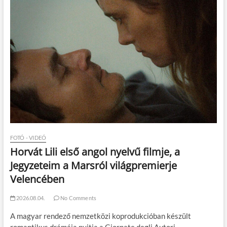
FOTÓ - VIDEÓ
Horvát Lili első angol nyelvű filmje, a
Jegyzeteim a Marsról világpremierje
Velencében
2026.08.04.
No Comments
A magyar rendező nemzetközi koprodukcióban készült
romantikus drámája nyitja a Giornate degli Autori