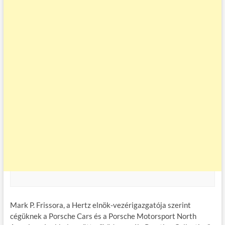
Mark P. Frissora, a Hertz elnök-vezérigazgatója szerint
cégüknek a Porsche Cars és a Porsche Motorsport North