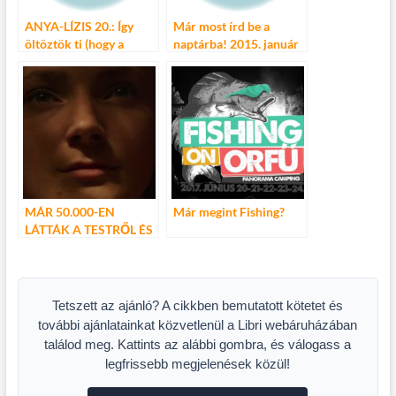
ANYA-LÍZIS 20.: Így
Már most írd be a
öltöztök ti (hogy a
naptárba! 2015. január
hajviseletről már ne is
18., Téli Sportágválasztó
beszéljek…)
Városligeti Műjégpálya
MÁR 50.000-EN
Már megint Fishing?
LÁTTÁK A TESTRŐL ÉS
LÉLEKRŐL CÍMŰ
ARANY MEDVE DÍJAS
FILMET!
Tetszett az ajánló? A cikkben bemutatott kötetet és
további ajánlatainkat közvetlenül a Libri webáruházában
találod meg. Kattints az alábbi gombra, és válogass a
legfrissebb megjelenések közül!