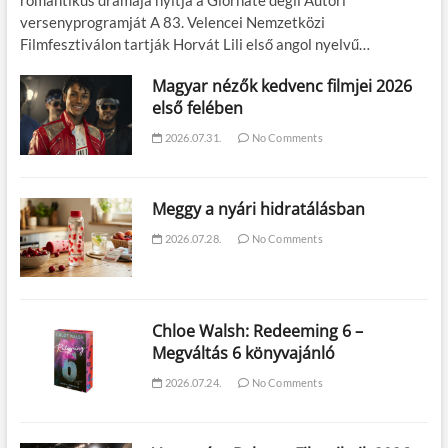
versenyprogramját A 83. Velencei Nemzetközi
Filmfesztiválon tartják Horvát Lili első angol nyelvű…
Magyar nézők kedvenc filmjei 2026
első felében
2026.07.31.
No Comments
Meggy a nyári hidratálásban
2026.07.28.
No Comments
Chloe Walsh: Redeeming 6 –
Megváltás 6 könyvajánló
2026.07.24.
No Comments