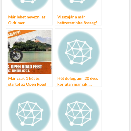
k
Már lehet nevezni az
Visszajár a már
Oldtimer
befizetett hitelösszeg?
Szuperkupára!
Fellélegezhetnek az
autósok?
Már csak 1 hét és
Hét dolog, ami 20 éves
startol az Open Road
kor után már ciki…
Fest!