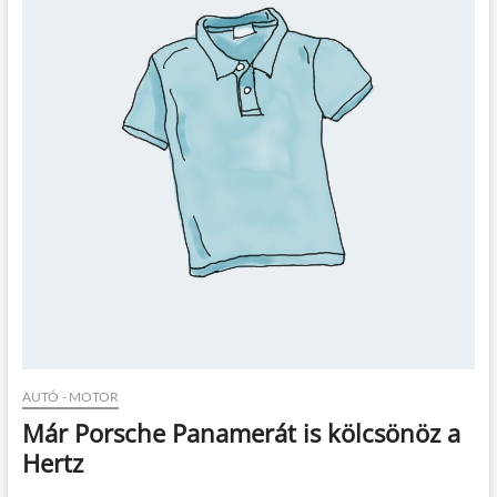
t
o
n
AUTÓ - MOTOR
Már Porsche Panamerát is kölcsönöz a
Hertz