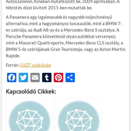
Autószalonon, Kínában mutatkozott be, 2009 áprilisában. A
hibrid és dízel kivitelt 2011-ben mutatták be.
A Panamera egy izgalmasabb és nagyobb teljesítményű
alternatíva, mint a hagyományos luxusautók, mint a BMW 7-
es szériája, az Audi A8-as és a Mercedes-Benz S osztálya. A
Porsche Panamera közvetlenül olyan autókkal versenyez,
mint a Maserati Quattroporte, Mercedes-Benz CLS osztály, a
BMW 5-ös szériájának Gran Tourismoja, vagy az Aston Martin
Rapide.
Forrás:
GSZT szakújság
F
T
E
T
Pi
O
ac
w
m
u
nt
ss
Kapcsolódó Cikkek:
e
itt
ail
m
er
za
b
er
bl
es
m
o
r
t
e
o
g