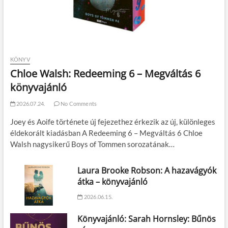
KÖNYV
Chloe Walsh: Redeeming 6 – Megváltás 6
könyvajánló
2026.07.24.
No Comments
Joey és Aoife története új fejezethez érkezik az új, különleges
éldekorált kiadásban A Redeeming 6 – Megváltás 6 Chloe
Walsh nagysikerű Boys of Tommen sorozatának…
Laura Brooke Robson: A hazavágyók
átka – könyvajánló
2026.06.15.
Könyvajánló: Sarah Hornsley: Bűnös