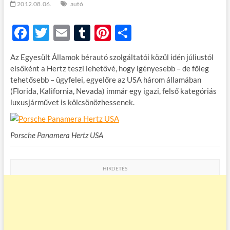
2012.08.06.
autó
F
T
E
T
Pi
O
ac
w
m
u
nt
ss
Az Egyesült Államok bérautó szolgáltatói közül idén júliustól
e
itt
ail
m
er
za
elsőként a Hertz teszi lehetővé, hogy igényesebb – de főleg
b
er
bl
es
m
tehetősebb – ügyfelei, egyelőre az USA három államában
(Florida, Kalifornia, Nevada) immár egy igazi, felső kategóriás
o
r
t
e
luxusjárművet is kölcsönözhessenek.
o
g
k
Porsche Panamera Hertz USA
HIRDETÉS