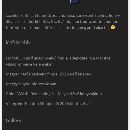
közélet, kultúra, életmód, pszichológia, környezet, feeling, könyv,
divat, zene, film, kiállítás, fesztiválok, sport, autó, motor, humor,
fotó, video, színház, kultúrsokk, enteriőr, meg amit akartok
legfrissebb
Horvát Lili első angol nyelvű filmje, a Jegyzeteim a Marsról
világpremierje Velencében
Magyar nézők kedvenc filmjei 2026 első felében
Meggy a nyári hidratálásban
Chloe Walsh: Redeeming 6 – Megváltás 6 könyvajánló
Veszprém-Balaton Filmpiknik 2026 filmfesztivál
Gallery