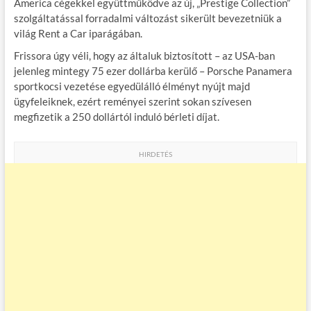
America cégekkel együttműködve az új, „Prestige Collection”
szolgáltatással forradalmi változást sikerült bevezetniük a
világ Rent a Car iparágában.
Frissora úgy véli, hogy az általuk biztosított – az USA-ban
jelenleg mintegy 75 ezer dollárba kerülő – Porsche Panamera
sportkocsi vezetése egyedülálló élményt nyújt majd
ügyfeleiknek, ezért reményei szerint sokan szívesen
megfizetik a 250 dollártól induló bérleti díjat.
HIRDETÉS