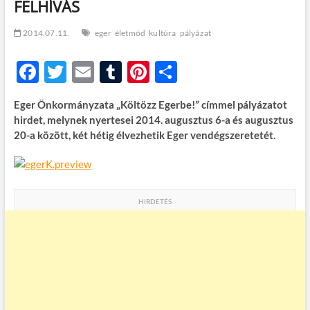
FELHÍVÁS
t
o
n
2014.07.11.
eger
életmód
kultúra
pályázat
F
T
E
T
Pi
O
ac
w
m
u
nt
ss
Eger Önkormányzata „Költözz Egerbe!” címmel pályázatot
e
itt
ail
m
er
za
hirdet, melynek nyertesei 2014. augusztus 6-a és augusztus
b
er
bl
es
m
20-a között, két hétig élvezhetik Eger vendégszeretetét.
o
r
t
e
o
g
k
HIRDETÉS