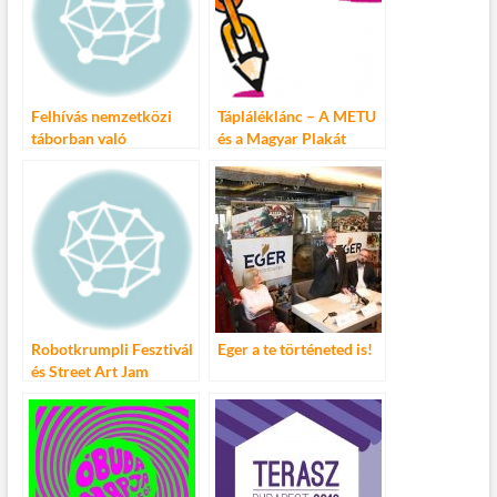
Felhívás nemzetközi
Tápláléklánc – A METU
táborban való
és a Magyar Plakát
részvételre – Be
Társaság közös
Creative, Be European –
pályázati felhívása
Let’s-BD!
Robotkrumpli Fesztivál
Eger a te történeted is!
és Street Art Jam
Egerben 2014.
szeptember 5-6.