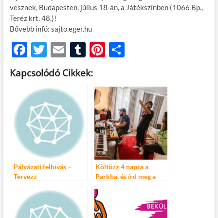
vesznek, Budapesten, július 18-án, a Játékszínben (1066 Bp.,
Teréz krt. 48.)!
Bővebb infó: sajto.eger.hu
F
T
E
T
Pi
O
ac
w
m
u
nt
ss
Kapcsolódó Cikkek:
e
itt
ail
m
er
za
b
er
bl
es
m
o
r
t
e
o
g
k
Pályázati felhívás –
Költözz 4 napra a
Tervezz
Parkba, és írd meg a
tankönyvborítót!
következő slágert!