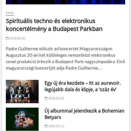
ZENE
Spirituális techno és elektronikus
koncertélmény a Budapest Parkban
2026.06.30.
Padre Guilherme először ad koncertet Magyarországon
Augusztus 20-án két különleges nemzetközi elektronikus
zenei produkció érkezik a Budapest Park nagyszínpadára. Első
magyarországi koncertjét adja Padre Guilherme…
Egy új éra kezdete – itt az aurevoir.
legújabb dala és klipje, a ‘száz év’
2026.05.25.
Új albummal jelentkezik a Bohemian
Betyars
2026.05.11.