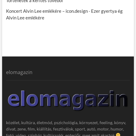
Történetek a kerítés tövéből
Koncert Alvin Lee emlékére – icon.design
-
Ezer gyertya ég
Alvin Lee emlékére
elomagazin
közélet, kultúra, életmód, pszichológia, környezet, feeling, könyv,
divat, zene, film, kiállítás, fesztiválok, sport, autó, motor, humor,
fotó, video, színház, kultúrsokk, enteriőr, meg amit akartok