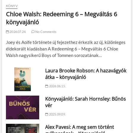
KÖNYV
Chloe Walsh: Redeeming 6 – Megváltás 6
könyvajánló
2026.07.24.
No Comments
Joey és Aoife története új fejezethez érkezik az új, különleges
éldekorált kiadásban A Redeeming 6 – Megváltás 6 Chloe
Walsh nagysikerű Boys of Tommen sorozatának…
Laura Brooke Robson: A hazavágyók
átka – könyvajánló
2026.06.15.
Könyvajánló: Sarah Hornsley: Bűnös
vér
2025.09.09.
Alex Pavesi: A meg sem történt