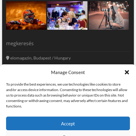
megkeresés
elomagazin, Budapest / Hungary
+36 20 333-6009
Manage Consent
szerkesztoseg@elomagazin.com
To provide the best experiences, we use technologies like cookies to store
elomagazin
and/or access device information. Consenting to these technologies will allow
us to process data such as browsing behavior or unique IDs on this site. Not
consenting or withdrawing consent, may adversely affect certain features and
functions.
facebook
twitter
instagram
googleplus
pinterest
Accept
kapcsolat
home
adatvédelem
impresszum