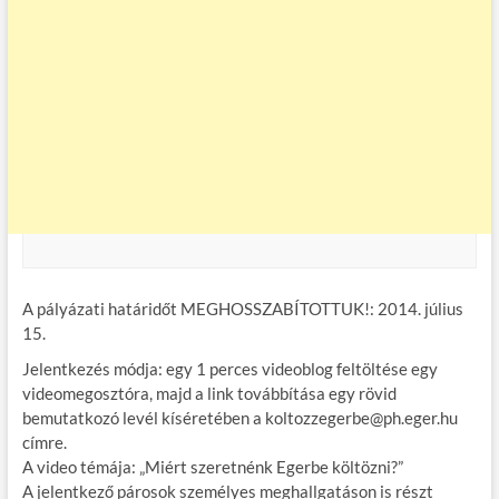
A pályázati határidőt MEGHOSSZABÍTOTTUK!: 2014. július
15.
Jelentkezés módja: egy 1 perces videoblog feltöltése egy
videomegosztóra, majd a link továbbítása egy rövid
bemutatkozó levél kíséretében a koltozzegerbe@ph.eger.hu
címre.
A video témája: „Miért szeretnénk Egerbe költözni?”
A jelentkező párosok személyes meghallgatáson is részt