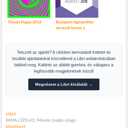
Óbuda Napja 2016
Budapest legmenőbb
teraszát keresi a
Főváros!
Tetszett az ajánló? A cikkben bemutatott kötetet és
további ajánlatainkat közvetlenül a Libri webáruházában
találod meg. Kattints az alábbi gombra, és válogass a
legfrissebb megjelenések közül!
Megnézem a Libri kínálatát →
Bejegyzés
Előző
előző
cikk:
ANYA-LÍZIS 43.: Mesék csodás világa
navigáció
Következő
következő