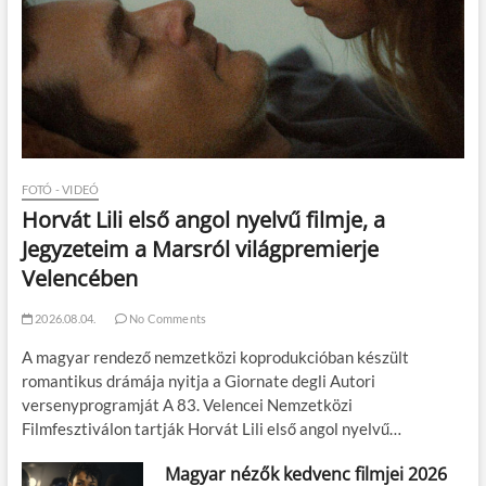
FOTÓ - VIDEÓ
Horvát Lili első angol nyelvű filmje, a
Jegyzeteim a Marsról világpremierje
Velencében
2026.08.04.
No Comments
A magyar rendező nemzetközi koprodukcióban készült
romantikus drámája nyitja a Giornate degli Autori
versenyprogramját A 83. Velencei Nemzetközi
Filmfesztiválon tartják Horvát Lili első angol nyelvű…
Magyar nézők kedvenc filmjei 2026