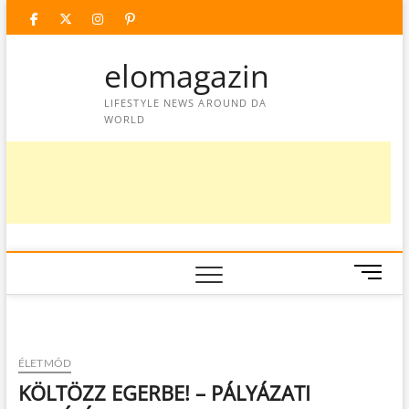
Skip
facebook
twitter
instagram
googleplus
pinterest
to
content
elomagazin
LIFESTYLE NEWS AROUND DA
WORLD
M
e
n
u
B
ÉLETMÓD
u
KÖLTÖZZ EGERBE! – PÁLYÁZATI
t