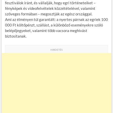
fesztiválok iránt, és vállalják, hogy egri történeteiket –
fényképek és videofelvételek közzétételével, valamint
szöveges formában – megosztják az egész országgal.
Ami az élményen túl garantált: a nyertes párnak az egriek 100
000 Ft költőpénzt, szállást, a különböző eseményekre szóló
belépőjegyeket, valamint több vacsora meghívást
biztosítanak.
HIRDETÉS