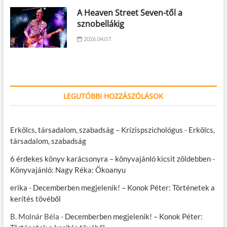
A Heaven Street Seven-től a
sznobellákig
2026.04.07.
LEGUTÓBBI HOZZÁSZÓLÁSOK
Erkölcs, társadalom, szabadság – Krízispszichológus
-
Erkölcs,
társadalom, szabadság
6 érdekes könyv karácsonyra – könyvajánló kicsit zöldebben
-
Könyvajánló: Nagy Réka: Ökoanyu
erika
-
Decemberben megjelenik! – Konok Péter: Történetek a
kerítés tövéből
B. Molnár Béla
-
Decemberben megjelenik! – Konok Péter: