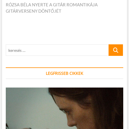
cikk:
RÓZSA BÉLA NYERTE A GITÁR ROMANTIKÁJA
GITÁRVERSENY DÖNTŐJÉT
keresés
…
LEGFRISSEB CIKKEK