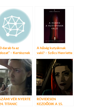
0 darab fa az
A hűség kutyáknak
ldozat” – Kertésznek
való? – Szőcs Henriette
l Rippel Ferenc és
könyve
ló Gábor
SZÁMI VÉR NYERTE
RÖVIDESEN
24. TITANIC
KEZDŐDIK A 15.
EMZETKÖZI
ANILOGUE