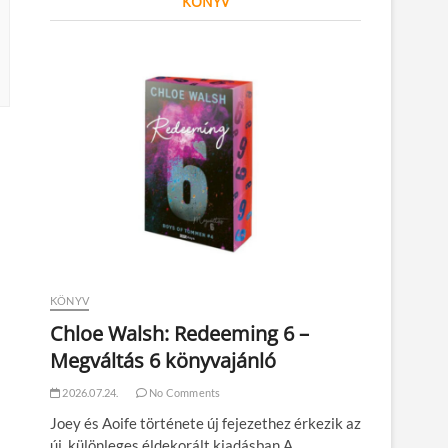
KÖNYV
KÖNYV
Chloe Walsh: Redeeming 6 –
Megváltás 6 könyvajánló
2026.07.24.
No Comments
Joey és Aoife története új fejezethez érkezik az
új, különleges éldekorált kiadásban A