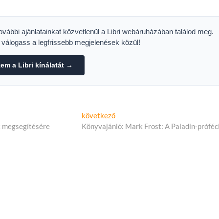
LMFESZTIVÁLT
NEMZETKÖZI
ANIMÁCIÓS
FILMFESZTIVÁL
további ajánlatainkat közvetlenül a Libri webáruházában találod meg.
s válogass a legfrissebb megjelenések közül!
m a Libri kínálatát →
Következő
következő
cikk:
ek megsegítésére
Könyvajánló: Mark Frost: A Paladin-próféc