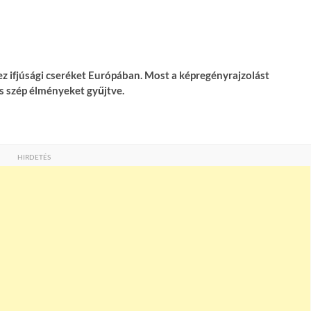
z ifjúsági cseréket Európában. Most a képregényrajzolást
s szép élményeket gyűjtve.
HIRDETÉS