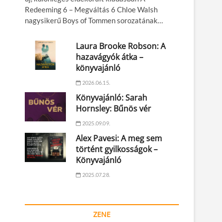
Redeeming 6 – Megváltás 6 Chloe Walsh
nagysikerű Boys of Tommen sorozatának…
Laura Brooke Robson: A
hazavágyók átka –
könyvajánló
2026.06.15.
Könyvajánló: Sarah
Hornsley: Bűnös vér
2025.09.09.
Alex Pavesi: A meg sem
történt gyilkosságok –
Könyvajánló
2025.07.28.
ZENE