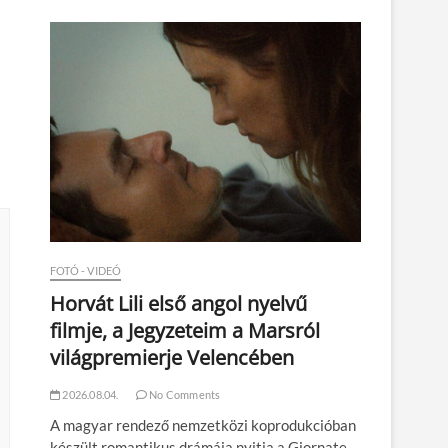
n
FOTÓ - VIDEÓ
Horvát Lili első angol nyelvű
filmje, a Jegyzeteim a Marsról
világpremierje Velencében
2026.08.04.
No Comments
A magyar rendező nemzetközi koprodukcióban
készült romantikus drámája nyitja a Giornate