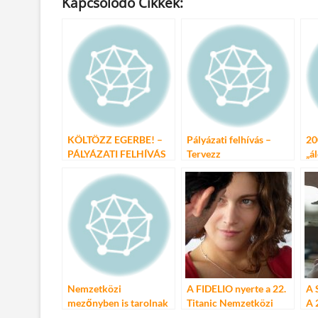
Kapcsolódó Cikkek:
e
itt
ail
m
er
za
b
er
bl
es
m
o
r
t
e
o
g
k
KÖLTÖZZ EGERBE! –
Pályázati felhívás –
20
PÁLYÁZATI FELHÍVÁS
Tervezz
„á
tankönyvborítót!
ál
Va
Nemzetközi
A FIDELIO nyerte a 22.
A 
mezőnyben is tarolnak
Titanic Nemzetközi
A 
a magyar rúdtáncosok
Filmfesztivált
N