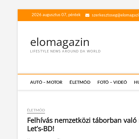
Skip
2026 augusztus 07, péntek
szerkesztoseg@elomagazi
to
content
elomagazin
LIFESTYLE NEWS AROUND DA WORLD
AUTÓ – MOTOR
ÉLETMÓD
FOTÓ – VIDEÓ
H
ÉLETMÓD
Felhívás nemzetközi táborban való 
Let’s-BD!