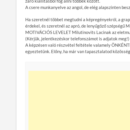
záró kiállításból fog állni többek között.
A csere munkanyelve az angol, de elég alapszinten besz
Ha szeretnél többet megtudni a képregényekról, a grap
érdekel, és szeretnél az apró, de lenyűgöző szépségű M
MOTIVÁCIÓS LEVELET Milutinovits Lacinak az eletmuv
(Kérjük, jelentkezéskor telefonszámot is adjatok meg!)
A képzésen való részvétel feltétele valamely ÖNKÉ
egyeztetünk. Előny, ha már van tapasztalatod közössé