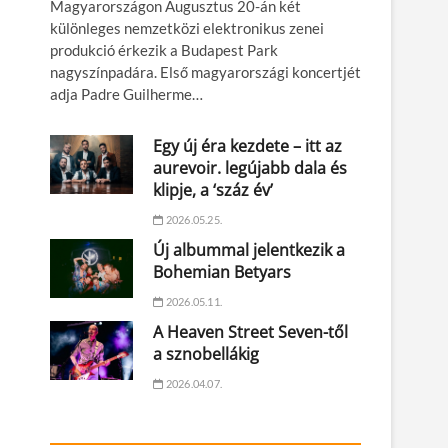
Magyarországon Augusztus 20-án két
különleges nemzetközi elektronikus zenei
produkció érkezik a Budapest Park
nagyszínpadára. Első magyarországi koncertjét
adja Padre Guilherme…
Egy új éra kezdete – itt az
aurevoir. legújabb dala és
klipje, a ‘száz év’
2026.05.25.
Új albummal jelentkezik a
Bohemian Betyars
2026.05.11.
A Heaven Street Seven-től
a sznobellákig
2026.04.07.