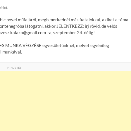
élni.
hic novel műfajáról, megismerkednél más fiatalokkal, akiket a téma
ontenegróba látogatni, akkor JELENTKEZZ: írj rövid, de velős
esz.kalaka@gmail.com-ra, szeptember 24. délig!
NTES MUNKA VÉGZÉSE egyesületünknél, melyet egyénileg
gi munkával.
HIRDETÉS