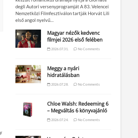
degli Autori versenyprogramját A 83. Velencei
Nemzetközi Filmfesztiválon tartják Horvát Lili
első angol nyelvű…
Magyar nézők kedvenc
filmjei 2026 első felében
2026.07.31.
No Comments
Meggy a nyári
hidratálásban
2026.07.28.
No Comments
Chloe Walsh: Redeeming 6
– Megváltás 6 könyvajánló
2026.07.24.
No Comments
gy