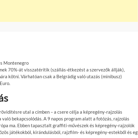
 és Montenegro
nek 70%-át visszatérítik (szállás-étkezést a szervezők állják),
ára kötni. Várhatóan csak a Belgrádig való utazás (minibusz)
 Euro.
ás
övidítésre utal a címben – a csere célja a képregény-rajzolás
való bekapcsolódás. A 9 napos program alatt a fotózás, rajzolás
urópa ma. Ebben tapasztalt graffiti-művészek és képregény-rajzolók
ös játékokból, kirándulásból, rajzfilm- és képregény-estekből és e