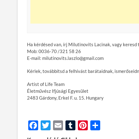
Ha kérdésed van, írj Milutinovits Lacinak, vagy keresd 
Mob: 0036-70 /321 58 26
E-mail: milutinovits.laszlo@gmail.com
Kérlek, továbbítsd a felhívást barátaidnak, ismerőseidn
Artist of Life Team
Életművész Ifjúsági Egyesület
2483 Gárdony, Erkel F. u. 15. Hungary
F
T
E
T
Pi
O
ac
w
m
u
nt
ss