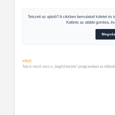
FI
Tetszett az ajánló? A cikkben bemutatott kötetet és 
Kattints az alábbi gombra, é
Megnéze
Bejegyzés
Előző
előző
cikk:
Tab is részt vesz a „Segítő kezek” programban az idős
navigáció