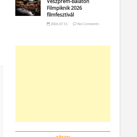
Veszprém-Balaton
Filmpiknik 2026
filmfesztivál
2026.07.15.
No Comments