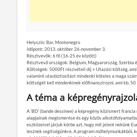
Helyszín: Bar, Montenegro
Időpont: 2013. október 26-november 3.
Résztvevők: 6 fő (16-25 év között)
Résztvevő országok: Belgium, Magyarország, Szerbia
Költségek: 5000Ft részvételi díj + Utazási költség, ami
valamint utasbiztosítást mindenki köteles a maga szám
költségét kell mindenkinek előfinanszírozni, ami kb. 50
A téma a képregényrajzol
A ’BD’ (bande dessinee) a képregény közismert francia r
alapjainak megismerése és egy közös alkotófolyamatba 
eszközeivel járjuk körbe azt, hogy mit jelent nekünk E
lesznek segítségünkre. A program műhelymunkákból, köz