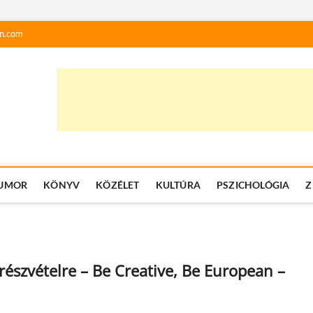
n.com
UMOR
KÖNYV
KÖZÉLET
KULTÚRA
PSZICHOLÓGIA
Z
részvételre – Be Creative, Be European –