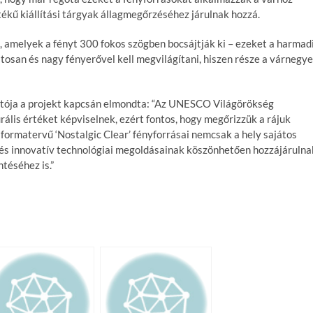
rtékű kiállítási tárgyak állagmegőrzéséhez járulnak hozzá.
, amelyek a fényt 300 fokos szögben bocsájtják ki – ezeket a harmad
tosan és nagy fényerővel kell megvilágítani, hiszen része a várnegy
atója a projekt kapcsán elmondta: “Az UNESCO Világörökség
urális értéket képviselnek, ezért fontos, hogy megőrizzük a rájuk
 formatervű ‘Nostalgic Clear’ fényforrásai nemcsak a hely sajátos
 és innovatív technológiai megoldásainak köszönhetően hozzájárulna
téséhez is.”