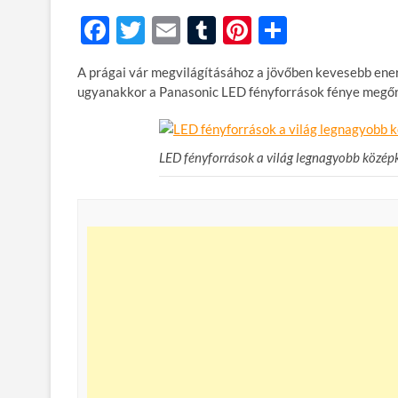
F
T
E
T
Pi
O
ac
w
m
u
nt
ss
A prágai vár megvilágításához a jövőben kevesebb energ
e
itt
ail
m
er
za
ugyanakkor a Panasonic LED fényforrások fénye megőrz
b
er
bl
es
m
o
r
t
e
LED fényforrások a világ legnagyobb közép
o
g
k