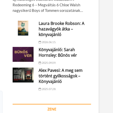
Redeeming 6 – Megváltás 6 Chloe Walsh
nagysikerű Boys of Tommen sorozatának…
Laura Brooke Robson: A
hazavágyók átka –
könyvajánló
2026.06.15.
Könyvajánló: Sarah
Hornsley: Bűnös vér
2025.09.09.
Alex Pavesi: A meg sem
történt gyilkosságok –
Könyvajánló
2025.07.28.
ZENE