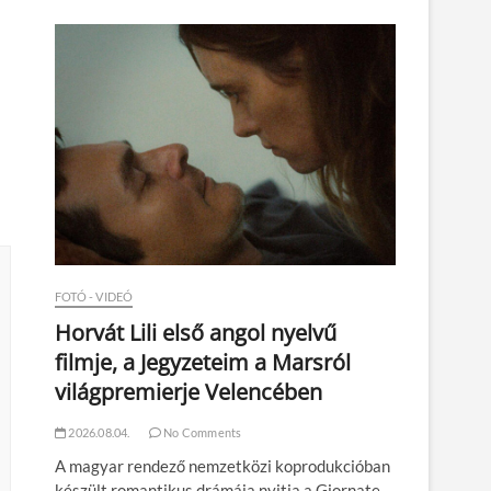
n
FOTÓ - VIDEÓ
Horvát Lili első angol nyelvű
filmje, a Jegyzeteim a Marsról
világpremierje Velencében
2026.08.04.
No Comments
A magyar rendező nemzetközi koprodukcióban
készült romantikus drámája nyitja a Giornate