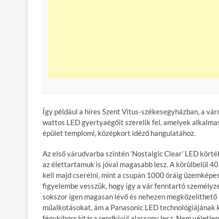
Így például a híres Szent Vitus-székesegyházban, a vár
wattos LED gyertyaégőit szerelik fel, amelyek alkalmas
épület templomi, középkort idéző hangulatához.
Az első várudvarba szintén ‘Nostalgic Clear’ LED kört
az élettartamuk is jóval magasabb lesz. A körülbelül 
kell majd cserélni, mint a csupán 1000 óráig üzemkép
figyelembe vesszük, hogy így a vár fenntartó személyz
sokszor igen magasan lévő és nehezen megközelíthető 
műalkotásokat, ám a Panasonic LED technológiájának kö
fénykibocsájtása rendkívül alacsony lesz. Nem véletle