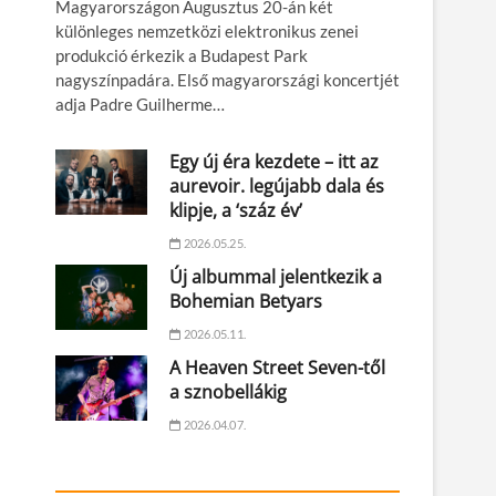
Magyarországon Augusztus 20-án két
különleges nemzetközi elektronikus zenei
produkció érkezik a Budapest Park
nagyszínpadára. Első magyarországi koncertjét
adja Padre Guilherme…
Egy új éra kezdete – itt az
aurevoir. legújabb dala és
klipje, a ‘száz év’
2026.05.25.
Új albummal jelentkezik a
Bohemian Betyars
2026.05.11.
A Heaven Street Seven-től
a sznobellákig
2026.04.07.