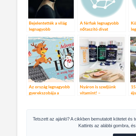
k
Bejelentették a világ
A férfiak legnagyobb
Kö
legnagyobb
nőtaszító divat
le
fotóversenyének
tévedései
vá
nyerteseit – Sony
Fa
World Photography
Awards 2017
Az ország legnagyobb
Nyáron is szedjünk
15
gyerekszobája a
vitamint! –
éj
Gellértben
LEGNAGYOBB
ve
TÉVHITEK A NYÁRI
le
VITAMINPÓTLÁSRÓL
sz
Tetszett az ajánló? A cikkben bemutatott kötetet és 
Kattints az alábbi gombra, é