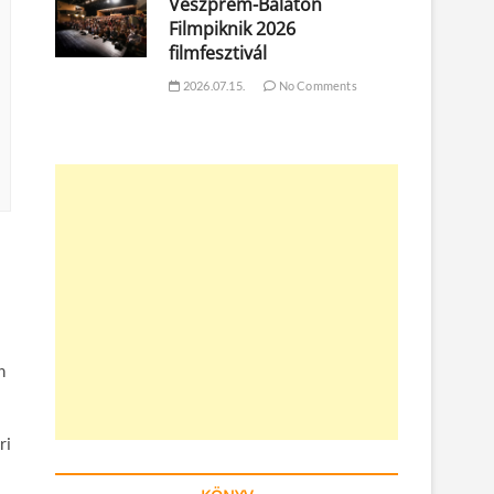
Veszprém-Balaton
Filmpiknik 2026
filmfesztivál
2026.07.15.
No Comments
n
ri