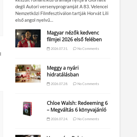
degli Autori versenyprogramját A 83. Velencei
Nemzetközi Filmfesztiválon tartják Horvát Lili
első angol nyelvű…
Magyar nézők kedvenc
filmjei 2026 első felében
2026.07.31.
No Comments
l
Meggy a nyári
hidratálásban
2026.07.28.
No Comments
Chloe Walsh: Redeeming 6
– Megváltás 6 könyvajánló
2026.07.24.
No Comments