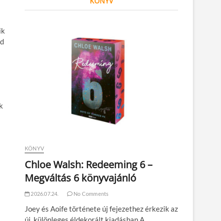
KÖNYV
ik
ed
k
KÖNYV
Chloe Walsh: Redeeming 6 –
Megváltás 6 könyvajánló
2026.07.24.
No Comments
Joey és Aoife története új fejezethez érkezik az
új, különleges éldekorált kiadásban A