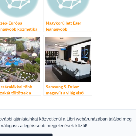
zép-Európa
Nagykorú lett Eger
gnagyobb kozmetikai
legnagyobb
llalatává akar válni a
borgasztronómiai
rmec
fesztiválja – XVIII. Egri
Bikavér Ünnep
 százalékkal több
Samsung S-Drive:
szakát töltöttek a
megnyílt a világ első
ndégek Hévíz
drive-through
gnagyobb
szervizpontja
állodájában a nyáron
Magyarországon
további ajánlatainkat közvetlenül a Libri webáruházában találod meg.
s válogass a legfrissebb megjelenések közül!