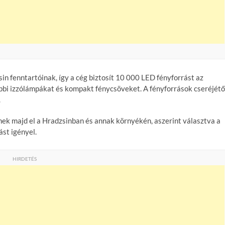
sin fenntartóinak, így a cég biztosít 10 000 LED fényforrást az
bbi izzólámpákat és kompakt fénycsöveket. A fényforrások cseréjétő
.
ek majd el a Hradzsinban és annak környékén, aszerint választva a
ást igényel.
HIRDETÉS