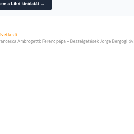
m a Libri kínálatát →
Következő
övetkező
cikk:
rancesca Ambrogetti: Ferenc pápa – Beszélgetések Jorge Bergoglióv