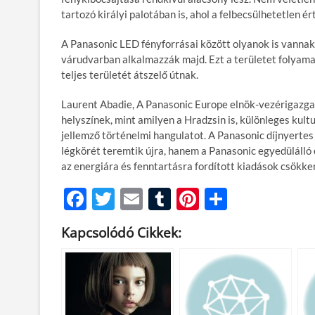
tartozó királyi palotában is, ahol a felbecsülhetetlen é
A Panasonic LED fényforrásai között olyanok is vannak
várudvarban alkalmazzák majd. Ezt a területet folyama
teljes területét átszelő útnak.
Laurent Abadie, A Panasonic Europe elnök-vezérigazg
helyszínek, mint amilyen a Hradzsin is, különleges kult
jellemző történelmi hangulatot. A Panasonic díjnyertes
légkörét teremtik újra, hanem a Panasonic egyedülálló
az energiára és fenntartásra fordított kiadások csökken
F
T
E
T
Pi
O
ac
w
m
u
nt
ss
Kapcsolódó Cikkek:
e
itt
ail
m
er
za
b
er
bl
es
m
o
r
t
e
o
g