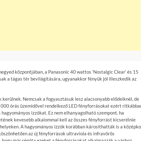
negyed központjában, a Panasonic 40 wattos ‘Nostalgic Clear’ és 15
ak a tágas tér bevilágítására, ugyanakkor fényük jól illeszkedik az
ék kerülnek. Nemcsak a fogyasztásuk lesz alacsonyabb elődeiknél, de
40 000 órás üzemidővel rendelkező LED fényforrásokat ezért ritkábba
es hagyományos izzókat. Ez nem elhanyagolható szempont, ha
etének kevesebb alkalommal kell az összes fényforrást kicserélnie
helyeken. A hagyományos izzók korábban károsíthatták is a középko
szönhetően az új fényforrások ultraviola és infravörös
n, hogy már régóta ezeket a fényforrásokat alkalmazzák a várhoz