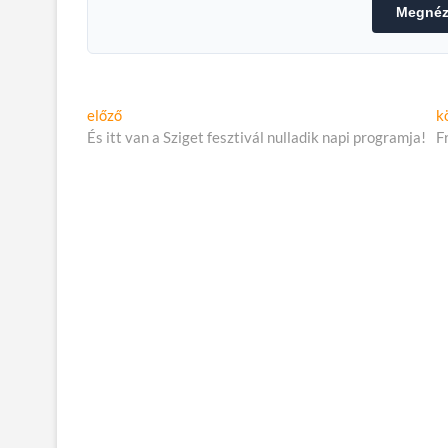
Megnéze
Bejegyzés
Előző
előző
k
cikk:
És itt van a Sziget fesztivál nulladik napi programja!
F
navigáció