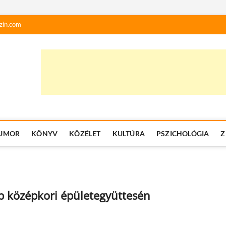
zin.com
UMOR
KÖNYV
KÖZÉLET
KULTÚRA
PSZICHOLÓGIA
Z
bb középkori épületegyüttesén