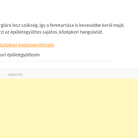
iára lesz szükség, így a fenntartása is kevesebbe kerül majd,
i az épületegyüttes sajátos, középkori hangulatát.
kori épületegyüttesén
HIRDETÉS