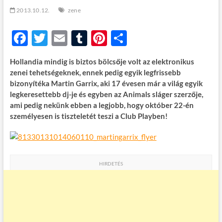
t
2013.10.12.
zene
o
n
F
T
E
T
Pi
O
ac
w
m
u
nt
ss
Hollandia mindig is biztos bölcsője volt az elektronikus
e
itt
ail
m
er
za
zenei tehetségeknek, ennek pedig egyik legfrissebb
b
er
bl
es
m
bizonyítéka Martin Garrix, aki 17 évesen már a világ egyik
legkeresettebb dj-je és egyben az Animals sláger szerzője,
o
r
t
e
ami pedig nekünk ebben a legjobb, hogy október 22-én
o
g
személyesen is tiszteletét teszi a Club Playben!
k
HIRDETÉS