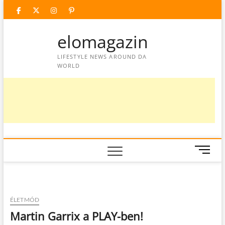
Skip
facebook
twitter
instagram
googleplus
pinterest
to
content
elomagazin
LIFESTYLE NEWS AROUND DA
WORLD
M
e
n
u
B
ÉLETMÓD
u
Martin Garrix a PLAY-ben!
t