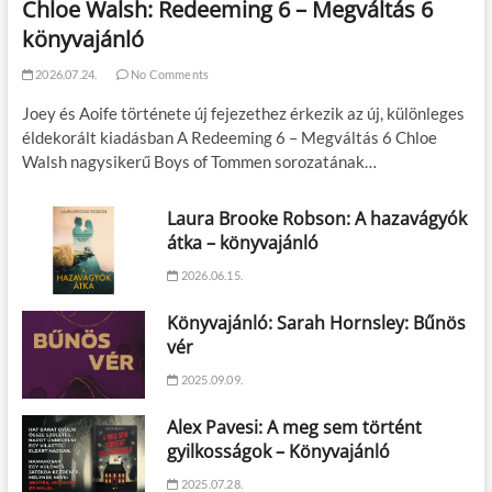
Chloe Walsh: Redeeming 6 – Megváltás 6
könyvajánló
2026.07.24.
No Comments
Joey és Aoife története új fejezethez érkezik az új, különleges
éldekorált kiadásban A Redeeming 6 – Megváltás 6 Chloe
Walsh nagysikerű Boys of Tommen sorozatának…
Laura Brooke Robson: A hazavágyók
átka – könyvajánló
2026.06.15.
Könyvajánló: Sarah Hornsley: Bűnös
vér
2025.09.09.
Alex Pavesi: A meg sem történt
gyilkosságok – Könyvajánló
2025.07.28.