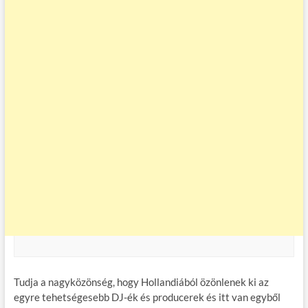
Tudja a nagyközönség, hogy Hollandiából özönlenek ki az
egyre tehetségesebb DJ-ék és producerek és itt van egyből