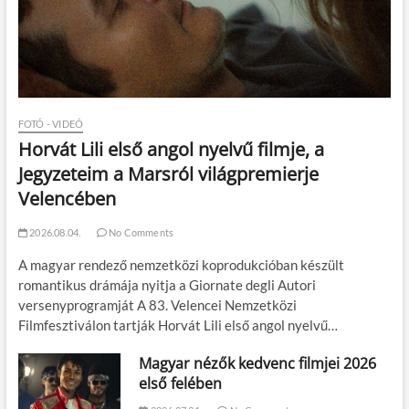
FOTÓ - VIDEÓ
Horvát Lili első angol nyelvű filmje, a
Jegyzeteim a Marsról világpremierje
Velencében
2026.08.04.
No Comments
A magyar rendező nemzetközi koprodukcióban készült
romantikus drámája nyitja a Giornate degli Autori
versenyprogramját A 83. Velencei Nemzetközi
Filmfesztiválon tartják Horvát Lili első angol nyelvű…
Magyar nézők kedvenc filmjei 2026
első felében