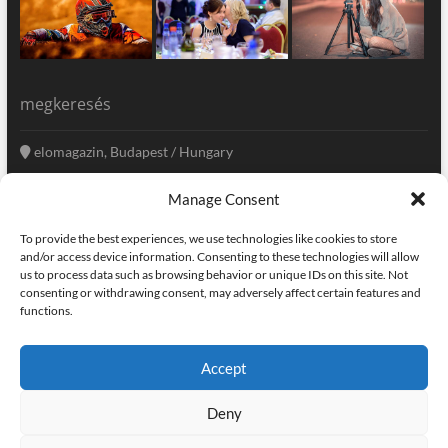
megkeresés
elomagazin, Budapest / Hungary
+36 20 333-6009
Manage Consent
szerkesztoseg@elomagazin.com
To provide the best experiences, we use technologies like cookies to store
elomagazin
and/or access device information. Consenting to these technologies will allow
us to process data such as browsing behavior or unique IDs on this site. Not
consenting or withdrawing consent, may adversely affect certain features and
functions.
facebook
twitter
instagram
googleplus
pinterest
Accept
kapcsolat
home
adatvédelem
impresszum
Deny
elomagazin
| powered by
icon.desing
:: internet solutions |