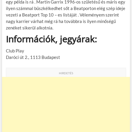
egy példa is rá . Martin Garrix 1996-os születésű és máris egy
ilyen számmal büszkélkedhet sőt a Beatporton elég szép ideje
vezeti a Beatport Top 10 – es listáját . Véleményem szerint
nagy karrier várhat még rá ha továbbra is ilyen minőségű
zenéket sikerül alkotnia.
Információk, jegyárak:
Club Play
Daróci út 2., 1113 Budapest
HIRDETÉS