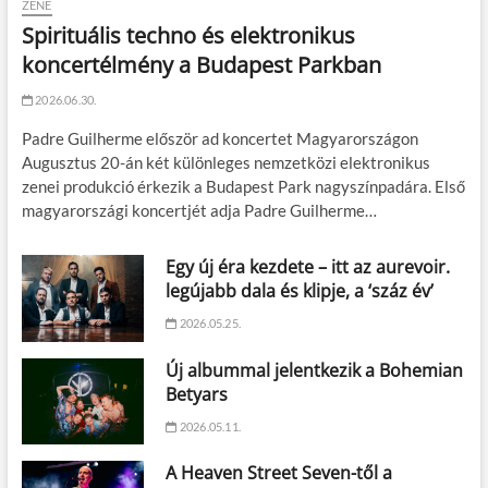
ZENE
Spirituális techno és elektronikus
koncertélmény a Budapest Parkban
2026.06.30.
Padre Guilherme először ad koncertet Magyarországon
Augusztus 20-án két különleges nemzetközi elektronikus
zenei produkció érkezik a Budapest Park nagyszínpadára. Első
magyarországi koncertjét adja Padre Guilherme…
Egy új éra kezdete – itt az aurevoir.
legújabb dala és klipje, a ‘száz év’
2026.05.25.
Új albummal jelentkezik a Bohemian
Betyars
2026.05.11.
A Heaven Street Seven-től a