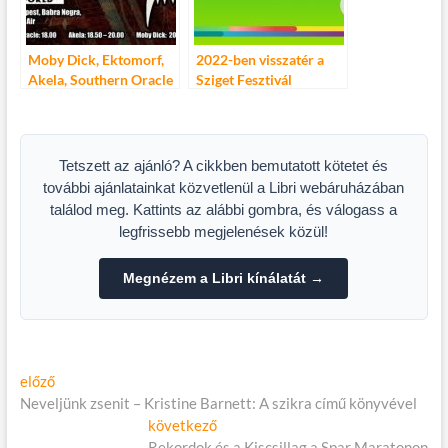
Moby Dick, Ektomorf,
2022-ben visszatér a
Akela, Southern Oracle
Sziget Fesztivál
a barba Negra Track-
ben!
Tetszett az ajánló? A cikkben bemutatott kötetet és
további ajánlatainkat közvetlenül a Libri webáruházában
találod meg. Kattints az alábbi gombra, és válogass a
legfrissebb megjelenések közül!
Megnézem a Libri kínálatát →
Bejegyzés
Előző
előző
cikk:
Neveljünk zsenit – Kristine Barnett: A szikra című könyvével
navigáció
Következő
következő
cikk:
Rekordok és a Kiscsillag a Spar Maratonon