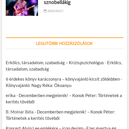
sznobellákig
2026.04.07.
LEGUTÓBBI HOZZÁSZÓLÁSOK
Erkölcs, társadalom, szabadság – Krízispszichológus
-
Erkölcs,
társadalom, szabadság
6 érdekes könyv karácsonyra – könyvajánló kicsit zöldebben
-
Könyvajánló: Nagy Réka: Ökoanyu
erika
-
Decemberben megjelenik! – Konok Péter: Történetek a
kerítés tövéből
B. Molnár Béla
-
Decemberben megjelenik! – Konok Péter:
Történetek a kerítés tövéből
Koncert Alvin Lee emlékére – icon.design
-
Ezer gyertya ég