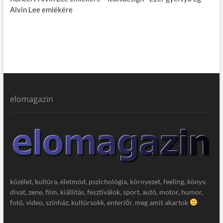
Alvin Lee emlékére
elomagazin
közélet, kultúra, életmód, pszichológia, környezet, feeling, könyv,
divat, zene, film, kiállítás, fesztiválok, sport, autó, motor, humor,
fotó, video, színház, kultúrsokk, enteriőr, meg amit akartok