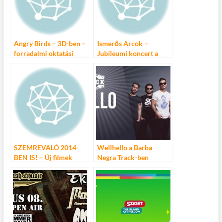
Angry Birds – 3D-ben –
Ismerős Arcok –
forradalmi oktatási
Jubileumi koncert a
újdonságok
josefina Blues Bell-ben
SZEMREVALÓ 2014-
Wellhello a Barba
BEN IS! – Új filmek
Negra Track-ben
Ausztriából, Svájcból és
augusztus 1-én!
Németországból