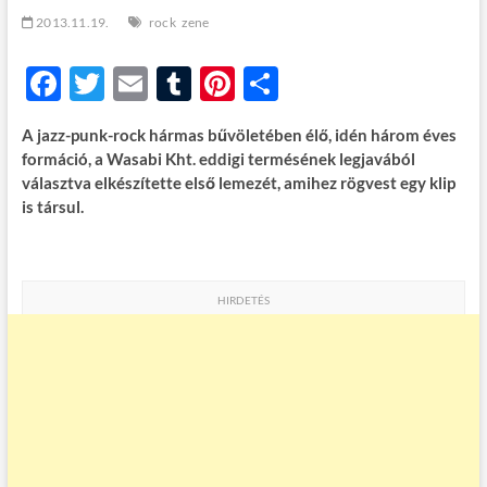
t
2013.11.19.
rock
zene
o
n
F
T
E
T
Pi
O
ac
w
m
u
nt
ss
A jazz-punk-rock hármas bűvöletében élő, idén három éves
e
itt
ail
m
er
za
formáció, a Wasabi Kht. eddigi termésének legjavából
b
er
bl
es
m
választva elkészítette első lemezét, amihez rögvest egy klip
is társul.
o
r
t
e
o
g
k
HIRDETÉS