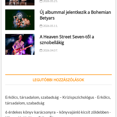
2026.05.25.
Új albummal jelentkezik a Bohemian
Betyars
2026.05.11.
A Heaven Street Seven-től a
sznobellákig
2026.04.07.
LEGUTÓBBI HOZZÁSZÓLÁSOK
Erkölcs, társadalom, szabadság – Krízispszichológus
-
Erkölcs,
társadalom, szabadság
6 érdekes könyv karácsonyra – könyvajánló kicsit zöldebben
-