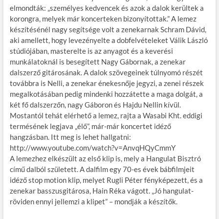
elmondták: „személyes kedvencek és azok a dalok kerültek a
korongra, melyek már koncerteken bizonyítottak.” A lemez
készítésénél nagy segítsége volt a zenekarnak Schram Dávid,
aki amellett, hogy levezényelte a dobfelvételeket Válik László
stúdiójában, masterelte is az anyagot és a keverési
munkálatoknál is besegített Nagy Gábornak, a zenekar
dalszerző gitárosának. A dalok szövegeinek túlnyomó részét
továbbra is Nelli, a zenekar énekesnője jegyzi, a zenei részek
megalkotásában pedig mindenki hozzátette a maga dolgát, a
két fő dalszerzőn, nagy Gáboron és Hajdu Nellin kívül.
Mostantól tehát elérhető a lemez, rajta a Wasabi Kht. eddigi
termésének legjava „élő”, már-már koncertet idéző
hangzásban. Itt meg is lehet hallgatni:
http://www.youtube.com/watch?v=AnvqHQyCmmY
A lemezhez elkészült az első klip is, mely a Hangulat Bisztró
című dalból született. A dalfilm egy 70-es évek bábfilmjeit
idéző stop motion klip, melyet Rugli Péter fényképezett, és a
zenekar basszusgitárosa, Hain Réka vágott. „Jó hangulat-
röviden ennyi jellemzi a klipet” – mondják a készítők.