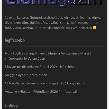
közélet, kultúra, életmód, pszichológia, környezet, feeling, könyv,
divat, zene, film, kiállítás, fesztiválok, sport, autó, motor, humor,
fotó, video, színház, kultúrsokk, enteriőr, meg amit akartok
legfrissebb
Horvát Lili első angol nyelvű filmje, a Jegyzeteim a Marsról
világpremierje Velencében
Magyar nézők kedvenc filmjei 2026 első felében
Meggy a nyári hidratálásban
Chloe Walsh: Redeeming 6 – Megváltás 6 könyvajánló
Veszprém-Balaton Filmpiknik 2026 filmfesztivál
Gallery