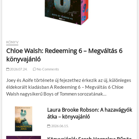
KÖNYV
Chloe Walsh: Redeeming 6 – Megváltás 6
könyvajánló
2026.07.24.
No Comments
Joey és Aoife története új fejezethez érkezik az új, különleges
éldekorált kiadásban A Redeeming 6 – Megváltás 6 Chloe
Walsh nagysikerű Boys of Tommen sorozatának…
Laura Brooke Robson: A hazavágyók
átka – könyvajánló
2026.06.15.