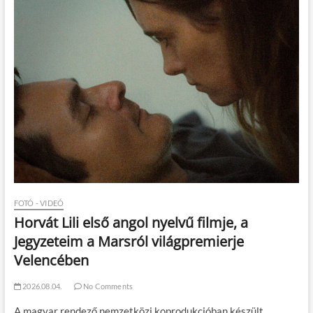
FOTÓ - VIDEÓ
Horvát Lili első angol nyelvű filmje, a
Jegyzeteim a Marsról világpremierje
Velencében
2026.08.04.
No Comments
A magyar rendező nemzetközi koprodukcióban készült