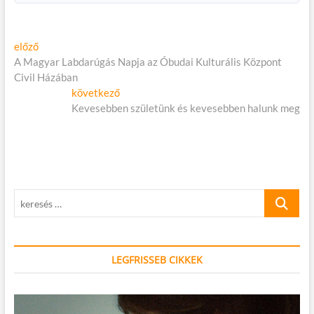
Bejegyzés
Előző
előző
cikk:
A Magyar Labdarúgás Napja az Óbudai Kulturális Központ
navigáció
Civil Házában
Következő
következő
cikk:
Kevesebben születünk és kevesebben halunk meg
keresés
…
LEGFRISSEB CIKKEK