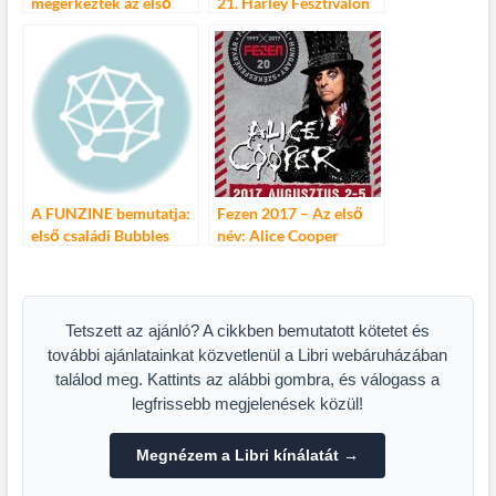
megérkeztek az első
21. Harley Fesztiválon
nevek
A FUNZINE bemutatja:
Fezen 2017 – Az első
első családi Bubbles
név: Alice Cooper
mosoda party!
Szórakozz velünk és
mosd ki a szennyesed
INGYEN!
Tetszett az ajánló? A cikkben bemutatott kötetet és
további ajánlatainkat közvetlenül a Libri webáruházában
találod meg. Kattints az alábbi gombra, és válogass a
legfrissebb megjelenések közül!
Megnézem a Libri kínálatát →