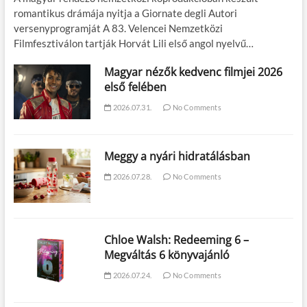
romantikus drámája nyitja a Giornate degli Autori
versenyprogramját A 83. Velencei Nemzetközi
Filmfesztiválon tartják Horvát Lili első angol nyelvű…
Magyar nézők kedvenc filmjei 2026
első felében
2026.07.31.
No Comments
Meggy a nyári hidratálásban
2026.07.28.
No Comments
Chloe Walsh: Redeeming 6 –
Megváltás 6 könyvajánló
2026.07.24.
No Comments