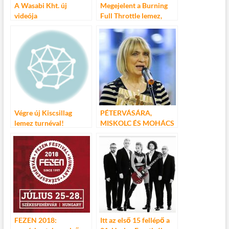
A Wasabi Kht. új
Megejelent a Burning
videója
Full Throttle lemez,
hurrá!
Végre új Kiscsillag
PÉTERVÁSÁRA,
lemez turnéval!
MISKOLC ÉS MOHÁCS
AZ ELSŐ HÁROM A
KOVÁCS KATI EGRI
DALVERSENYEN
FEZEN 2018:
Itt az első 15 fellépő a