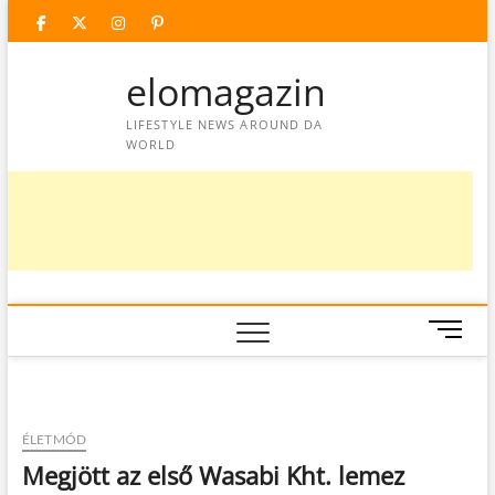
Skip
facebook
twitter
instagram
googleplus
pinterest
to
content
elomagazin
LIFESTYLE NEWS AROUND DA
WORLD
M
e
n
u
B
ÉLETMÓD
u
Megjött az első Wasabi Kht. lemez
t