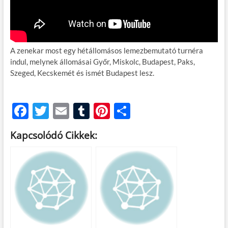
A zenekar most egy hétállomásos lemezbemutató turnéra
indul, melynek állomásai Győr, Miskolc, Budapest, Paks,
Szeged, Kecskemét és ismét Budapest lesz.
F
T
E
T
Pi
O
ac
w
m
u
nt
ss
Kapcsolódó Cikkek:
e
itt
ail
m
er
za
b
er
bl
es
m
o
r
t
e
o
g
k