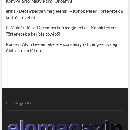
Könyvajánló: Nagy Réka: Ökoanyu
erika
-
Decemberben megjelenik! – Konok Péter: Történetek a
kerítés tövéből
B. Molnár Béla
-
Decemberben megjelenik! – Konok Péter:
Történetek a kerítés tövéből
Koncert Alvin Lee emlékére – icon.design
-
Ezer gyertya ég
Alvin Lee emlékére
elomagazin