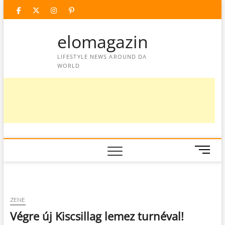
Skip
facebook
twitter
instagram
googleplus
pinterest
to
content
elomagazin
LIFESTYLE NEWS AROUND DA
WORLD
M
e
n
u
B
ZENE
u
Végre új Kiscsillag lemez turnéval!
t