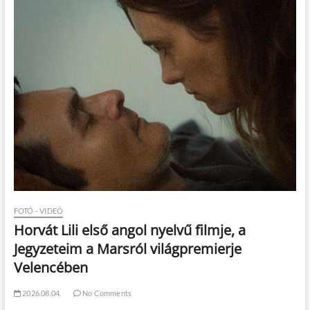
FOTÓ - VIDEÓ
Horvát Lili első angol nyelvű filmje, a
Jegyzeteim a Marsról világpremierje
Velencében
2026.08.04.
No Comments