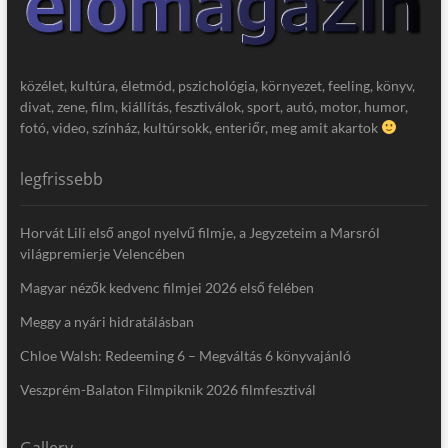
közélet, kultúra, életmód, pszichológia, környezet, feeling, könyv,
divat, zene, film, kiállítás, fesztiválok, sport, autó, motor, humor,
fotó, video, színház, kultúrsokk, enteriőr, meg amit akartok
legfrissebb
Horvát Lili első angol nyelvű filmje, a Jegyzeteim a Marsról
világpremierje Velencében
Magyar nézők kedvenc filmjei 2026 első felében
Meggy a nyári hidratálásban
Chloe Walsh: Redeeming 6 – Megváltás 6 könyvajánló
Veszprém-Balaton Filmpiknik 2026 filmfesztivál