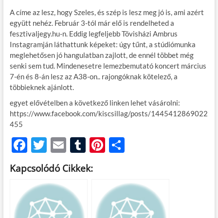
A címe az lesz, hogy Szeles, és szép is lesz meg jó is, ami azért
együtt nehéz. Február 3-tól már elő is rendelheted a
fesztivaljegy.hu-n. Eddig legfeljebb Tövisházi Ambrus
Instagramján láthattunk képeket: úgy tűnt, a stúdiómunka
meglehetősen jó hangulatban zajlott, de ennél többet még
senki sem tud. Mindenesetre lemezbemutató koncert március
7-én és 8-án lesz az A38-on.. rajongóknak kötelező, a
többieknek ajánlott.
egyet elővételben a következő linken lehet vásárolni:
https://www.facebook.com/kiscsillag/posts/1445412869022
455
F
T
E
T
Pi
O
ac
w
m
u
nt
ss
Kapcsolódó Cikkek:
e
itt
ail
m
er
za
b
er
bl
es
m
o
r
t
e