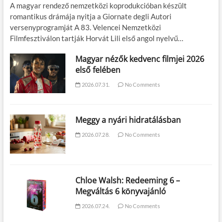
A magyar rendező nemzetközi koprodukcióban készült
romantikus drámája nyitja a Giornate degli Autori
versenyprogramját A 83. Velencei Nemzetközi
Filmfesztiválon tartják Horvát Lili első angol nyelvű…
Magyar nézők kedvenc filmjei 2026
első felében
2026.07.31.
No Comments
Meggy a nyári hidratálásban
2026.07.28.
No Comments
Chloe Walsh: Redeeming 6 –
Megváltás 6 könyvajánló
2026.07.24.
No Comments