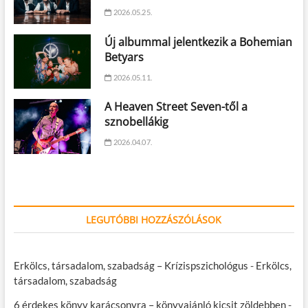
2026.05.25.
Új albummal jelentkezik a Bohemian
Betyars
2026.05.11.
A Heaven Street Seven-től a
sznobellákig
2026.04.07.
LEGUTÓBBI HOZZÁSZÓLÁSOK
Erkölcs, társadalom, szabadság – Krízispszichológus
-
Erkölcs,
társadalom, szabadság
6 érdekes könyv karácsonyra – könyvajánló kicsit zöldebben
-