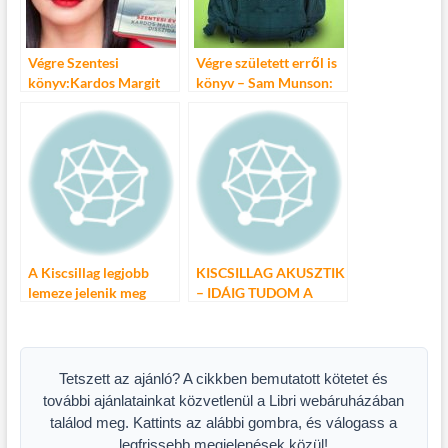
Végre Szentesi
Végre született erről is
könyv:Kardos Margit
könyv – Sam Munson:
disszidál
Szívás
A Kiscsillag legjobb
KISCSILLAG AKUSZTIK
lemeze jelenik meg
– IDÁIG TUDOM A
rövidesen
TÖRTÉNETET II.
Tetszett az ajánló? A cikkben bemutatott kötetet és
további ajánlatainkat közvetlenül a Libri webáruházában
találod meg. Kattints az alábbi gombra, és válogass a
legfrissebb megjelenések közül!