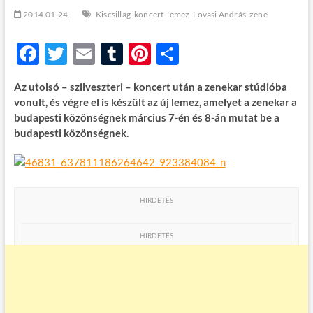
t
2014.01.24.
Kiscsillag
koncert
lemez
Lovasi András
zene
o
n
F
T
E
T
Pi
O
ac
w
m
u
nt
ss
Az utolsó – szilveszteri – koncert után a zenekar stúdióba
e
itt
ail
m
er
za
vonult, és végre el is készült az új lemez, amelyet a zenekar a
b
er
bl
es
m
budapesti közönségnek március 7-én és 8-án mutat be a
budapesti közönségnek.
o
r
t
e
o
g
k
HIRDETÉS
HIRDETÉS