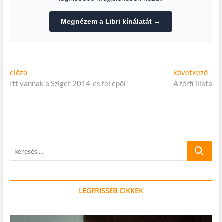
Megnézem a Libri kínálatát →
Bejegyzés
Előző
Köv
előző
következő
cikk:
cikk
Itt vannak a Sziget 2014-es fellépői!
A férfi illata
navigáció
keresés
…
LEGFRISSEB CIKKEK