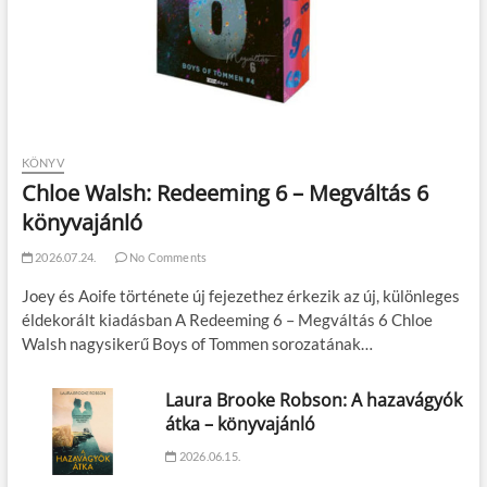
KÖNYV
Chloe Walsh: Redeeming 6 – Megváltás 6
könyvajánló
2026.07.24.
No Comments
Joey és Aoife története új fejezethez érkezik az új, különleges
éldekorált kiadásban A Redeeming 6 – Megváltás 6 Chloe
Walsh nagysikerű Boys of Tommen sorozatának…
Laura Brooke Robson: A hazavágyók
átka – könyvajánló
2026.06.15.