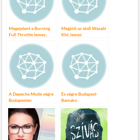
o
g
k
Megejelent a Burning
Megjött az első Wasabi
Full Throttle lemez,
Kht. lemez
hurrá!
A Depeche Mode végre
És végre Budapest-
Budapesten
Bamako