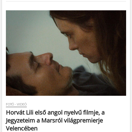
FOTÓ - VIDEÓ
Horvát Lili első angol nyelvű filmje, a
Jegyzeteim a Marsról világpremierje
Velencében