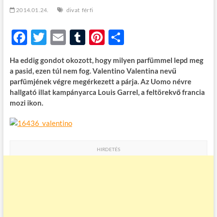
t
2014.01.24.
divat
férfi
o
n
F
T
E
T
Pi
O
ac
w
m
u
nt
ss
Ha eddig gondot okozott, hogy milyen parfümmel lepd meg
e
itt
ail
m
er
za
a pasid, ezen túl nem fog. Valentino Valentina nevű
b
er
bl
es
m
parfümjének végre megérkezett a párja. Az Uomo névre
hallgató illat kampányarca Louis Garrel, a feltörekvő francia
o
r
t
e
mozi ikon.
o
g
k
HIRDETÉS