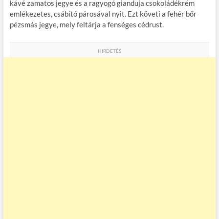
kávé zamatos jegye és a ragyogó gianduja csokoládékrém
emlékezetes, csábító párosával nyit. Ezt követi a fehér bőr
pézsmás jegye, mely feltárja a fenséges cédrust.
HIRDETÉS