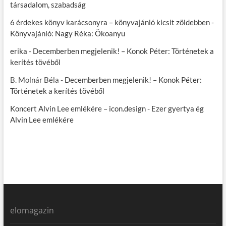
társadalom, szabadság
6 érdekes könyv karácsonyra – könyvajánló kicsit zöldebben
-
Könyvajánló: Nagy Réka: Ökoanyu
erika
-
Decemberben megjelenik! – Konok Péter: Történetek a
kerítés tövéből
B. Molnár Béla
-
Decemberben megjelenik! – Konok Péter:
Történetek a kerítés tövéből
Koncert Alvin Lee emlékére – icon.design
-
Ezer gyertya ég
Alvin Lee emlékére
elomagazin