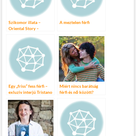
k
Szikomor illata –
A meztelen férfi
Oriental Story –
táncszínházi
produkciós sorozat
Egy „friss” fess férfi –
Miért nincs barátság
exluziv interjú Tristano
férfi és nő között?
Casarotto vászon –
freskó művésszel