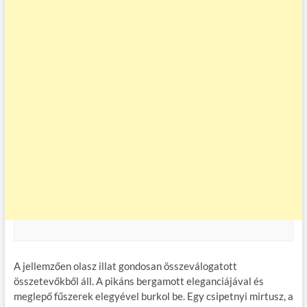
A jellemzően olasz illat gondosan összeválogatott
összetevőkből áll. A pikáns bergamott eleganciájával és
meglepő fűszerek elegyével burkol be. Egy csipetnyi mirtusz, a