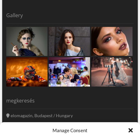
Gallery
megkeresés
elomagazin, Budapest / Hungary
+36 20 333-6009
Manage Consent
szerkesztoseg@elomagazin.com