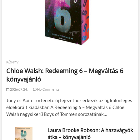
KÖNYV
Chloe Walsh: Redeeming 6 – Megváltás 6
könyvajánló
2026.07.24.
No Comments
Joey és Aoife története új fejezethez érkezik az új, különleges
éldekorált kiadásban A Redeeming 6 – Megváltás 6 Chloe
Walsh nagysikerű Boys of Tommen sorozatának…
Laura Brooke Robson: A hazavágyók
átka – könyvajánló