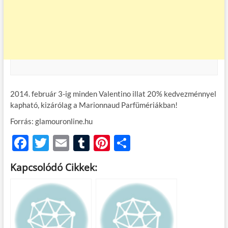
2014. február 3-ig minden Valentino illat 20% kedvezménnyel
kapható, kizárólag a Marionnaud Parfümériákban!
Forrás: glamouronline.hu
F
T
E
T
Pi
O
ac
w
m
u
nt
ss
Kapcsolódó Cikkek:
e
itt
ail
m
er
za
b
er
bl
es
m
o
r
t
e
o
g