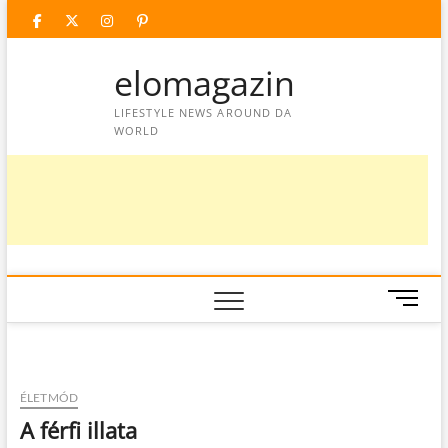
Skip
facebook
twitter
instagram
googleplus
pinterest
to
content
elomagazin
LIFESTYLE NEWS AROUND DA
WORLD
M
e
n
u
B
ÉLETMÓD
u
A férfi illata
t