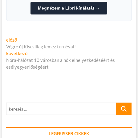
Megnézem a Libri kínálatát →
Bejegyzés
Előző
előző
cikk:
Végre új Kiscsillag lemez turnéval!
navigáció
Következő
következő
cikk:
Nóra-hálózat 10 városban a nők elhelyezkedéséért és
esélyegyenlőségéért
keresés
…
LEGFRISSEB CIKKEK