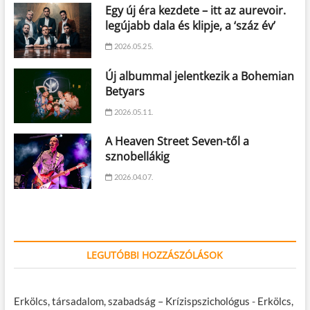
Egy új éra kezdete – itt az aurevoir.
legújabb dala és klipje, a ‘száz év’
2026.05.25.
Új albummal jelentkezik a Bohemian
Betyars
2026.05.11.
A Heaven Street Seven-től a
sznobellákig
2026.04.07.
LEGUTÓBBI HOZZÁSZÓLÁSOK
Erkölcs, társadalom, szabadság – Krízispszichológus
-
Erkölcs,