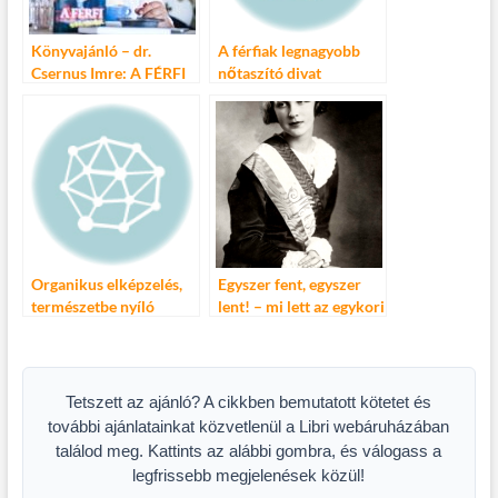
Könyvajánló – dr.
A férfiak legnagyobb
Csernus Imre: A FÉRFI
nőtaszító divat
SRÁCOKNAK
tévedései
Organikus elképzelés,
Egyszer fent, egyszer
természetbe nyíló
lent! – mi lett az egykori
mennyezettel
szépségkirálynőkkel?
Tetszett az ajánló? A cikkben bemutatott kötetet és
további ajánlatainkat közvetlenül a Libri webáruházában
találod meg. Kattints az alábbi gombra, és válogass a
legfrissebb megjelenések közül!