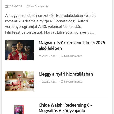
2026.08.04.
No Comments
A magyar rendező nemzetközi koprodukcióban készült
romantikus drámája nyitja a Giornate degli Autori
versenyprogramját A 83. Velencei Nemzetközi
Filmfesztiválon tartják Horvát Lili első angol nyelvű…
Magyar nézők kedvenc filmjei 2026
első felében
2026.07.31.
No Comments
Meggy a nyári hidratálásban
2026.07.28.
No Comments
Chloe Walsh: Redeeming 6 –
Megváltás 6 könyvajánló