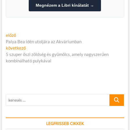
Megnézem a Libri kínálatát →
Bejegyzés
Előző
előző
cikk:
Palya Bea idén utoljára az Akváriumban
navigáció
Következő
következő
cikk:
5 szuper őszi zöldség és gyümölcs, amely nagyszerűen
kombinálható pulykával
keresés
…
LEGFRISSEB CIKKEK