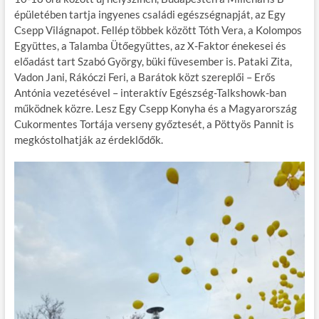
b
er
bl
es
m
épületében tartja ingyenes családi egészségnapját, az Egy
Csepp Világnapot. Fellép többek között Tóth Vera, a Kolompos
o
r
t
e
Együttes, a Talamba Ütőegyüttes, az X-Faktor énekesei és
o
g
előadást tart Szabó György, büki füvesember is. Pataki Zita,
Vadon Jani, Rákóczi Feri, a Barátok közt szereplői – Erős
k
Antónia vezetésével – interaktív Egészség-Talkshowk-ban
működnek közre. Lesz Egy Csepp Konyha és a Magyarország
Cukormentes Tortája verseny győztesét, a Pöttyös Pannit is
megkóstolhatják az érdeklődők.