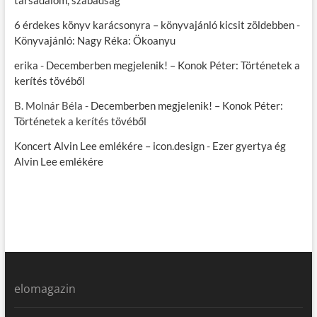
társadalom, szabadság
6 érdekes könyv karácsonyra – könyvajánló kicsit zöldebben
-
Könyvajánló: Nagy Réka: Ökoanyu
erika
-
Decemberben megjelenik! – Konok Péter: Történetek a
kerítés tövéből
B. Molnár Béla
-
Decemberben megjelenik! – Konok Péter:
Történetek a kerítés tövéből
Koncert Alvin Lee emlékére – icon.design
-
Ezer gyertya ég
Alvin Lee emlékére
elomagazin