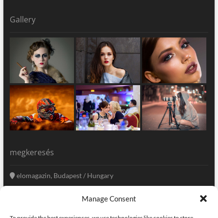
Gallery
megkeresés
elomagazin, Budapest / Hungary
+36 20 333-6009
Manage Consent
szerkesztoseg@elomagazin.com
To provide the best experiences, we use technologies like cookies to store