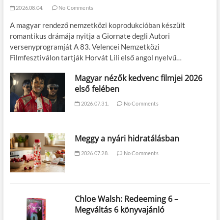
2026.08.04.
No Comments
A magyar rendező nemzetközi koprodukcióban készült
romantikus drámája nyitja a Giornate degli Autori
versenyprogramját A 83. Velencei Nemzetközi
Filmfesztiválon tartják Horvát Lili első angol nyelvű…
Magyar nézők kedvenc filmjei 2026
első felében
2026.07.31.
No Comments
Meggy a nyári hidratálásban
2026.07.28.
No Comments
Chloe Walsh: Redeeming 6 –
Megváltás 6 könyvajánló