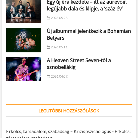
Egy új éra kezdete – itt az aurevoir.
legújabb dala és klipje, a ‘száz év’
2026.05.25.
Új albummal jelentkezik a Bohemian
Betyars
2026.05.11.
A Heaven Street Seven-től a
sznobellákig
2026.04.07.
LEGUTÓBBI HOZZÁSZÓLÁSOK
Erkölcs, társadalom, szabadság – Krízispszichológus
-
Erkölcs,