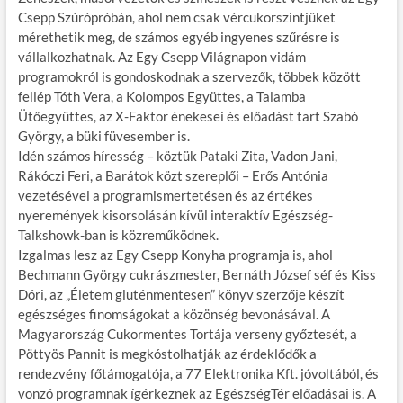
Csepp Szúrópróbán, ahol nem csak vércukorszintjüket
mérethetik meg, de számos egyéb ingyenes szűrésre is
vállalkozhatnak. Az Egy Csepp Világnapon vidám
programokról is gondoskodnak a szervezők, többek között
fellép Tóth Vera, a Kolompos Együttes, a Talamba
Ütőegyüttes, az X-Faktor énekesei és előadást tart Szabó
György, a büki füvesember is.
Idén számos híresség – köztük Pataki Zita, Vadon Jani,
Rákóczi Feri, a Barátok közt szereplői – Erős Antónia
vezetésével a programismertetésen és az értékes
nyeremények kisorsolásán kívül interaktív Egészség-
Talkshowk-ban is közreműködnek.
Izgalmas lesz az Egy Csepp Konyha programja is, ahol
Bechmann György cukrászmester, Bernáth József séf és Kiss
Dóri, az „Életem gluténmentesen” könyv szerzője készít
egészséges finomságokat a közönség bevonásával. A
Magyarország Cukormentes Tortája verseny győztesét, a
Pöttyös Pannit is megkóstolhatják az érdeklődők a
rendezvény főtámogatója, a 77 Elektronika Kft. jóvoltából, és
vonzó programnak ígérkeznek az EgészségTér előadásai is. A