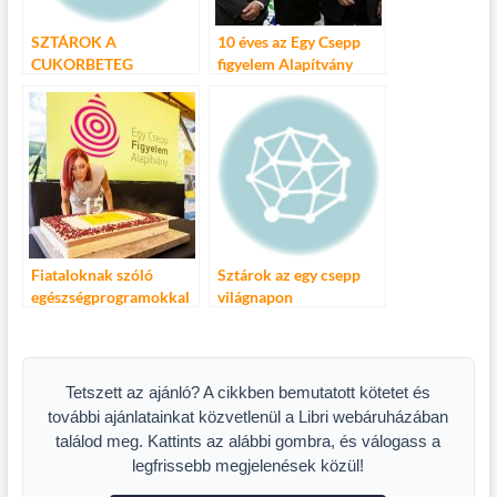
SZTÁROK A
10 éves az Egy Csepp
CUKORBETEG
figyelem Alapítvány
ÓVODÁSOKÉRT –EGY
CSEPP FIGYELEM
ALAPÍTVÁNY
Fiataloknak szóló
Sztárok az egy csepp
egészségprogramokkal
világnapon
erősít az online térben a
15 éves egy csepp
figyelem alapítvány
Tetszett az ajánló? A cikkben bemutatott kötetet és
további ajánlatainkat közvetlenül a Libri webáruházában
találod meg. Kattints az alábbi gombra, és válogass a
legfrissebb megjelenések közül!