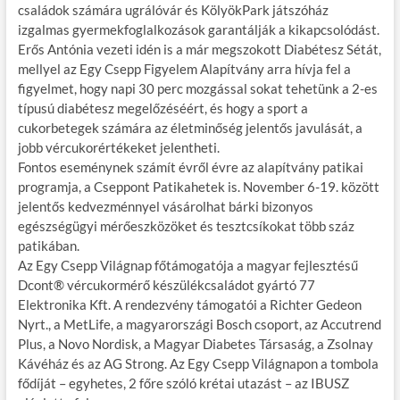
családok számára ugrálóvár és KölyökPark játszóház
izgalmas gyermekfoglalkozások garantálják a kikapcsolódást.
Erős Antónia vezeti idén is a már megszokott Diabétesz Sétát,
mellyel az Egy Csepp Figyelem Alapítvány arra hívja fel a
figyelmet, hogy napi 30 perc mozgással sokat tehetünk a 2-es
típusú diabétesz megelőzéséért, és hogy a sport a
cukorbetegek számára az életminőség jelentős javulását, a
jobb vércukorértékeket jelentheti.
Fontos eseménynek számít évről évre az alapítvány patikai
programja, a Cseppont Patikahetek is. November 6-19. között
jelentős kedvezménnyel vásárolhat bárki bizonyos
egészségügyi mérőeszközöket és tesztcsíkokat több száz
patikában.
Az Egy Csepp Világnap főtámogatója a magyar fejlesztésű
Dcont® vércukormérő készülékcsaládot gyártó 77
Elektronika Kft. A rendezvény támogatói a Richter Gedeon
Nyrt., a MetLife, a magyarországi Bosch csoport, az Accutrend
Plus, a Novo Nordisk, a Magyar Diabetes Társaság, a Zsolnay
Kávéház és az AG Strong. Az Egy Csepp Világnapon a tombola
fődíját – egyhetes, 2 főre szóló krétai utazást – az IBUSZ