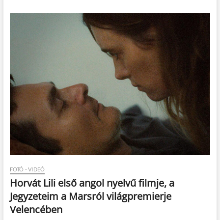
FOTÓ - VIDEÓ
Horvát Lili első angol nyelvű filmje, a
Jegyzeteim a Marsról világpremierje
Velencében