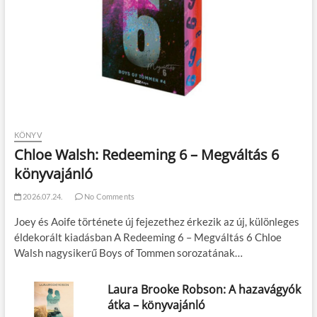
KÖNYV
Chloe Walsh: Redeeming 6 – Megváltás 6
könyvajánló
2026.07.24.
No Comments
Joey és Aoife története új fejezethez érkezik az új, különleges
éldekorált kiadásban A Redeeming 6 – Megváltás 6 Chloe
Walsh nagysikerű Boys of Tommen sorozatának…
Laura Brooke Robson: A hazavágyók
átka – könyvajánló