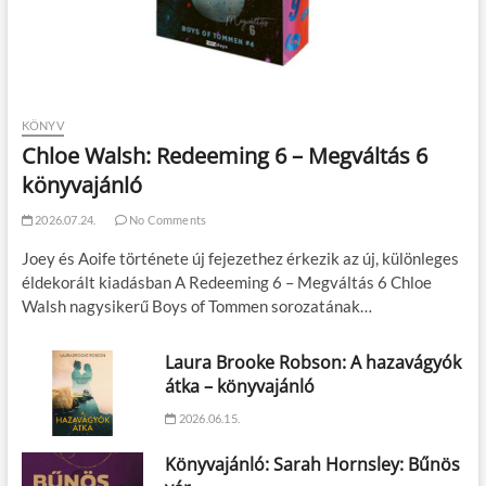
KÖNYV
Chloe Walsh: Redeeming 6 – Megváltás 6
könyvajánló
2026.07.24.
No Comments
Joey és Aoife története új fejezethez érkezik az új, különleges
éldekorált kiadásban A Redeeming 6 – Megváltás 6 Chloe
Walsh nagysikerű Boys of Tommen sorozatának…
Laura Brooke Robson: A hazavágyók
átka – könyvajánló
2026.06.15.
Könyvajánló: Sarah Hornsley: Bűnös