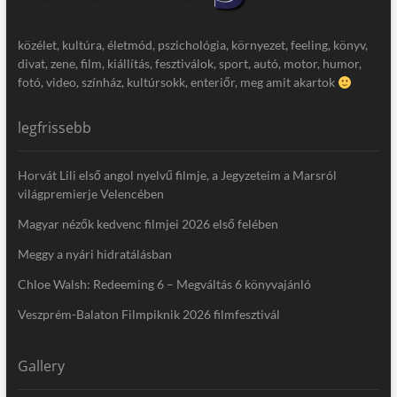
közélet, kultúra, életmód, pszichológia, környezet, feeling, könyv,
divat, zene, film, kiállítás, fesztiválok, sport, autó, motor, humor,
fotó, video, színház, kultúrsokk, enteriőr, meg amit akartok
legfrissebb
Horvát Lili első angol nyelvű filmje, a Jegyzeteim a Marsról
világpremierje Velencében
Magyar nézők kedvenc filmjei 2026 első felében
Meggy a nyári hidratálásban
Chloe Walsh: Redeeming 6 – Megváltás 6 könyvajánló
Veszprém-Balaton Filmpiknik 2026 filmfesztivál
Gallery