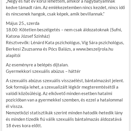
„Négy és hat év körül lehettem, amikor a nagybátyámnak
kedve támadt rám. Az emlékezetemben nincs kezdet, nincs idő
és nincsenek hangok, csak képek, amik bevillannak.”
Május 25., szerda
18.00: Kötetlen beszélgetés – nem csak áldozatoknak (Sufni,
Katona József Színház)
Résztvevők: Lénárd Kata pszichológus, Víg Sára pszichológus,
Berkesi Zsuzsanna és Pócs Balázs, a www.beszeljrola.hu
alapítói
Az eseményre a belépés díjtalan.
Gyermekkori szexuális abúzus – háttér
A szexuális abúzus szexuális visszaélést, bántalmazást jelent.
Sok formája lehet, a szexualizált légkör megteremtésétől a
valódi közösülésig. Az elkövető minden esetben hatalmi
pozícióban van a gyermekkel szemben, és ezzel a hatalommal
él vissza.
Nemzetközi statisztikák szerint minden hatodik-hetedik lány
és minden tizedik fiú válik szexuális bántalmazás áldozatává
18 éves kora előtt.