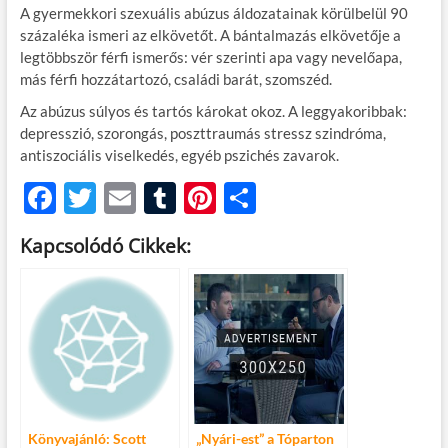
A gyermekkori szexuális abúzus áldozatainak körülbelül 90
százaléka ismeri az elkövetőt. A bántalmazás elkövetője a
legtöbbször férfi ismerős: vér szerinti apa vagy nevelőapa,
más férfi hozzátartozó, családi barát, szomszéd.
Az abúzus súlyos és tartós károkat okoz. A leggyakoribbak:
depresszió, szorongás, poszttraumás stressz szindróma,
antiszociális viselkedés, egyéb pszichés zavarok.
F
T
E
T
Pi
O
ac
w
m
u
nt
ss
Kapcsolódó Cikkek:
e
itt
ail
m
er
za
b
er
bl
es
m
o
r
t
e
o
g
k
Könyvajánló: Scott
„Nyári-est” a Tóparton