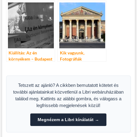
Athenaeum élén
Sportarénában
Kiállítás: Az én
Kik vagyunk,
környékem – Budapest
Fotográfiák
Belváros
képzőművészekről
kiállítás
Tetszett az ajánló? A cikkben bemutatott kötetet és
további ajánlatainkat közvetlenül a Libri webáruházában
találod meg. Kattints az alábbi gombra, és válogass a
legfrissebb megjelenések közül!
Megnézem a Libri kínálatát →