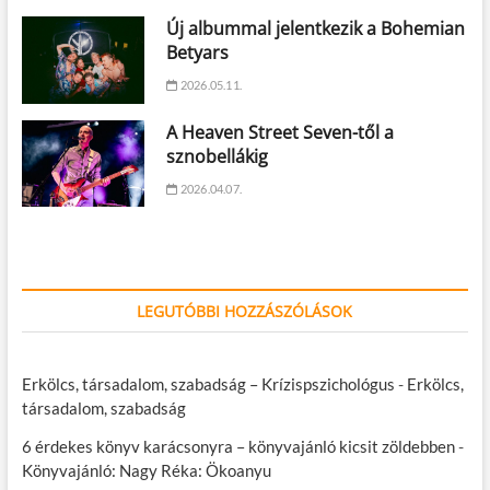
Új albummal jelentkezik a Bohemian
Betyars
2026.05.11.
A Heaven Street Seven-től a
sznobellákig
2026.04.07.
LEGUTÓBBI HOZZÁSZÓLÁSOK
Erkölcs, társadalom, szabadság – Krízispszichológus
-
Erkölcs,
társadalom, szabadság
6 érdekes könyv karácsonyra – könyvajánló kicsit zöldebben
-
Könyvajánló: Nagy Réka: Ökoanyu