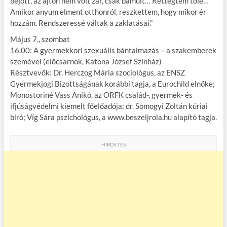
bejött, az ajtón nem volt zár, csak bámult… Rettegtem tőle…
Amikor anyum elment otthonról, reszkettem, hogy mikor ér
hozzám. Rendszeressé váltak a zaklatásai.”
Május 7., szombat
16.00: A gyermekkori szexuális bántalmazás – a szakemberek
szemével (előcsarnok, Katona József Színház)
Résztvevők: Dr. Herczog Mária szociológus, az ENSZ
Gyermekjogi Bizottságának korábbi tagja, a Eurochild elnöke;
Monostoriné Vass Anikó, az ORFK család-, gyermek- és
ifjúságvédelmi kiemelt főelőadója; dr. Somogyi Zoltán kúriai
bíró; Víg Sára pszichológus, a www.beszeljrola.hu alapító tagja.
HIRDETÉS