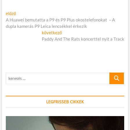
Bejegyzés
Előző
előző
cikk:
A Huawei bemutatta a P9 és P9 Plus okostelefonokat – A
navigáció
dupla kamerás P9 Leica lencsékkel érkezik
Következő
következő
cikk:
Paddy And The Rats koncerttel nyit a Track
keresés
…
LEGFRISSEB CIKKEK