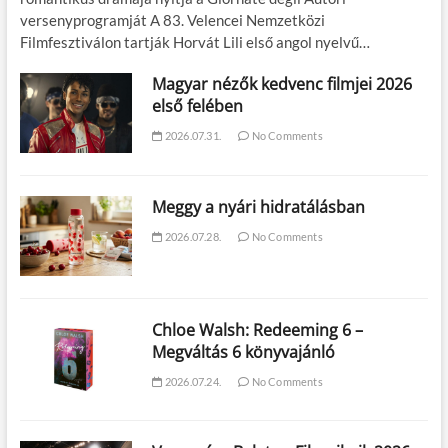
versenyprogramját A 83. Velencei Nemzetközi
Filmfesztiválon tartják Horvát Lili első angol nyelvű…
Magyar nézők kedvenc filmjei 2026
első felében
2026.07.31.
No Comments
Meggy a nyári hidratálásban
2026.07.28.
No Comments
Chloe Walsh: Redeeming 6 –
Megváltás 6 könyvajánló
2026.07.24.
No Comments