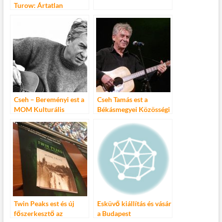
Turow: Ártatlan
Cseh – Bereményi est a
Cseh Tamás est a
MOM Kulturális
Békásmegyei Közösségi
Központban január 21-
Házban
22-én
Twin Peaks est és új
Esküvő kiállítás és vásár
főszerkesztő az
a Budapest