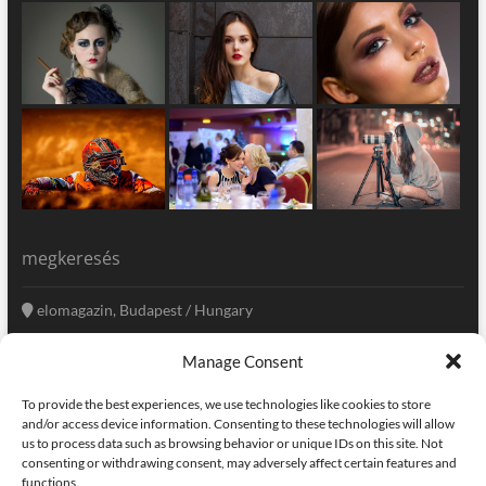
megkeresés
elomagazin, Budapest / Hungary
+36 20 333-6009
Manage Consent
szerkesztoseg@elomagazin.com
To provide the best experiences, we use technologies like cookies to store
elomagazin
and/or access device information. Consenting to these technologies will allow
us to process data such as browsing behavior or unique IDs on this site. Not
consenting or withdrawing consent, may adversely affect certain features and
functions.