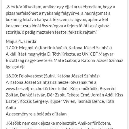
„8 év körüli voltam, amikor egy éjjel arra ébredtem, hogy a
pizsamafelsőmet a nyakamig felgyűrve, a nadrágomat a
bokámig letolva hanyatt fekszem az ágyon, apám a két
kezemet csuklónál összefogva a fejem fölött az ágyhoz
szorítja, ő pedig meztelen testtel fekszik rajtam.”
Május 4., szerda
17.00: Megnyitó (Kantin kávézó, Katona József Színház)
A kiállítást megnyitja D. Tóth Kriszta, az UNICEF Magyar
Bizottság nagykövete és Máté Gábor, a Katona József Színház
igazgatója
18.00: Felolvasóest (Sufni, Katona József Színház)
A Katona József Színház színészei olvasnak fel a
www.beszeljrola.hu történeteiből. Közreműködik: Bezerédi
Zoltán, Dankó István, Dér Zsolt, Fekete Ernő, Jordán Adél, Kiss
Eszter, Kocsis Gergely, Rujder Vivien, Tasnádi Bence, Tóth
Anita
Az eseményre a belépés díjtalan.
„Később nem csak éjszaka molesztált. Amikor fürödtem,