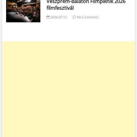
Veszprém-Balaton Filmpiknik 2026
filmfesztivál
2026.07.15.
No Comments