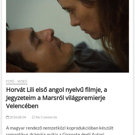
FOTÓ - VIDEÓ
Horvát Lili első angol nyelvű filmje, a
Jegyzeteim a Marsról világpremierje
Velencében
2026.08.04.
No Comments
A magyar rendező nemzetközi koprodukcióban készült
romantikus drámája nyitja a Giornate degli Autori