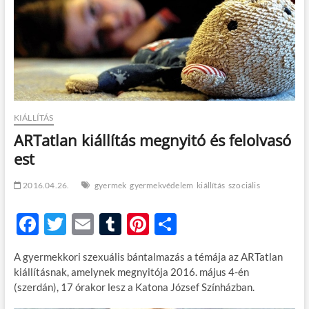
t
o
n
KIÁLLÍTÁS
ARTatlan kiállítás megnyitó és felolvasó
est
2016.04.26.
gyermek
gyermekvédelem
kiállítás
szociális
F
T
E
T
Pi
O
ac
w
m
u
nt
ss
A gyermekkori szexuális bántalmazás a témája az ARTatlan
e
itt
ail
m
er
za
kiállításnak, amelynek megnyitója 2016. május 4-én
b
er
bl
es
m
(szerdán), 17 órakor lesz a Katona József Színházban.