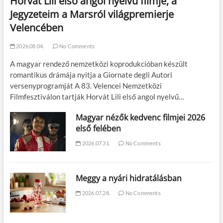
Horvát Lili első angol nyelvű filmje, a
Jegyzeteim a Marsról világpremierje
Velencében
2026.08.04.
No Comments
A magyar rendező nemzetközi koprodukcióban készült
romantikus drámája nyitja a Giornate degli Autori
versenyprogramját A 83. Velencei Nemzetközi
Filmfesztiválon tartják Horvát Lili első angol nyelvű…
Magyar nézők kedvenc filmjei 2026
első felében
2026.07.31.
No Comments
Meggy a nyári hidratálásban
2026.07.28.
No Comments