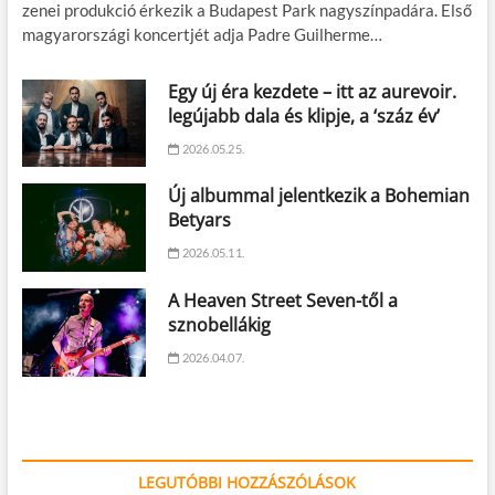
zenei produkció érkezik a Budapest Park nagyszínpadára. Első
magyarországi koncertjét adja Padre Guilherme…
Egy új éra kezdete – itt az aurevoir.
legújabb dala és klipje, a ‘száz év’
2026.05.25.
Új albummal jelentkezik a Bohemian
Betyars
2026.05.11.
A Heaven Street Seven-től a
sznobellákig
2026.04.07.
LEGUTÓBBI HOZZÁSZÓLÁSOK