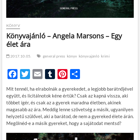
KÖNYV
Könyvajánló – Angela Marsons – Egy
élet ára
2017.10.05.
general press
könyv
könyvajánló
krimi
F
T
E
T
Pi
O
ac
w
m
u
nt
ss
Mit tennél, ha elrabolnák a gyerekedet, a legjobb barátnőjével
e
itt
ail
m
er
za
együtt, és licitálnotok kéne értük? Csak az kapná vissza, aki
b
er
bl
es
m
többet ígér, és csak az a gyerek maradna életben, akinek
magasabb az ára. Meddig lenne szövetség a másik, ugyanilyen
o
r
t
e
helyzetű szülővel, aki a barátod, de nem a gyereked élete árán.
o
g
Megölnéd-e a másik gyereket, hogy a sajátodat mentsd?
k