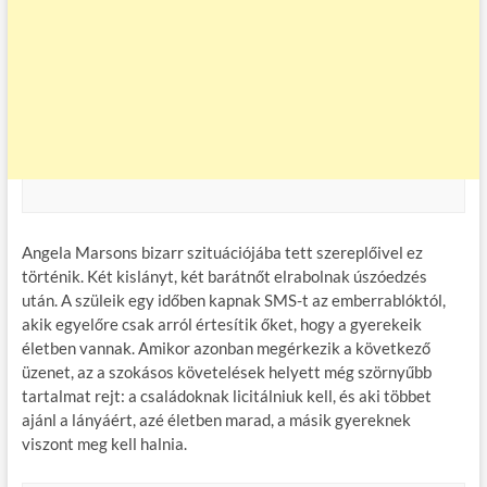
Angela Marsons bizarr szituációjába tett szereplőivel ez
történik. Két kislányt, két barátnőt elrabolnak úszóedzés
után. A szüleik egy időben kapnak SMS-t az emberrablóktól,
akik egyelőre csak arról értesítik őket, hogy a gyerekeik
életben vannak. Amikor azonban megérkezik a következő
üzenet, az a szokásos követelések helyett még szörnyűbb
tartalmat rejt: a családoknak licitálniuk kell, és aki többet
ajánl a lányáért, azé életben marad, a másik gyereknek
viszont meg kell halnia.