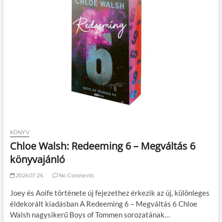
KÖNYV
Chloe Walsh: Redeeming 6 – Megváltás 6
könyvajánló
2026.07.24.
No Comments
Joey és Aoife története új fejezethez érkezik az új, különleges
éldekorált kiadásban A Redeeming 6 – Megváltás 6 Chloe
Walsh nagysikerű Boys of Tommen sorozatának…