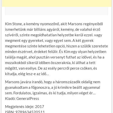
Kim Stone, a kemény nyomozőnő, akit Marsons regényeiből
ismerhetünk már billiáns agyáról, kemény, de valahol érző
szívéről, szinte megoldhatatlan helyzetbe kerül ezzel. vagy
megment egy gyereket, vagy egyet sem. A két gyerek
megmentése szinte lehetetlen opció, hiszen a szülők szeretete
minden észérvet, érdeket felülír. És Kim egy olyan helyzetben
találja magát, ahol pusztán versenyt futhat az idővel, és ha a
mozaikokból sikerül időben összeraknia, ki állhat a tett
mögött, van esélye. De az esély percről perce csöken, és
kitudja, elég lesz-e az idő…
Marsons javára írandó, hogy a háromszázadik oldalig nem
gyanakodtam a főgonoszra, a jó krimikre beállt agyammal
sem. Fordulatos, igzalmas, és ki tudja, milyen véget ér…
Kiadó: GeneralPress
Megjelenés ideje: 2017
ISBN: 9789634520511