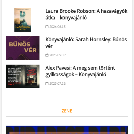
Laura Brooke Robson: A hazavágyók
átka – könyvajánló
2026.06.15.
Könyvajánló: Sarah Hornsley: Bűnös
vér
2025.09.09.
Alex Pavesi: A meg sem történt
gyilkosságok – Könyvajánló
2025.07.28.
ZENE