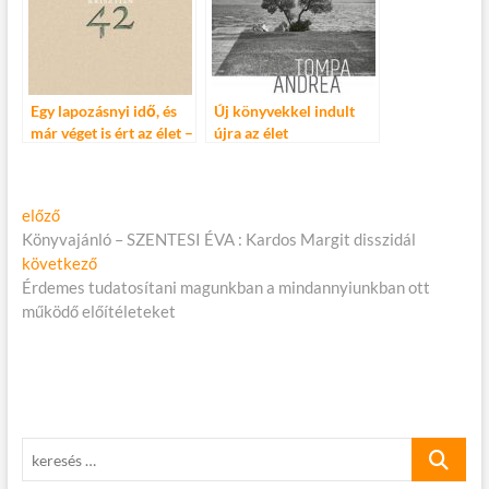
Egy lapozásnyi idő, és
Új könyvekkel indult
már véget is ért az élet –
újra az élet
Peer Krisztián: 42
Bejegyzés
Előző
előző
cikk:
Könyvajánló – SZENTESI ÉVA : Kardos Margit disszidál
navigáció
Következő
következő
cikk:
Érdemes tudatosítani magunkban a mindannyiunkban ott
működő előítéleteket
keresés
…