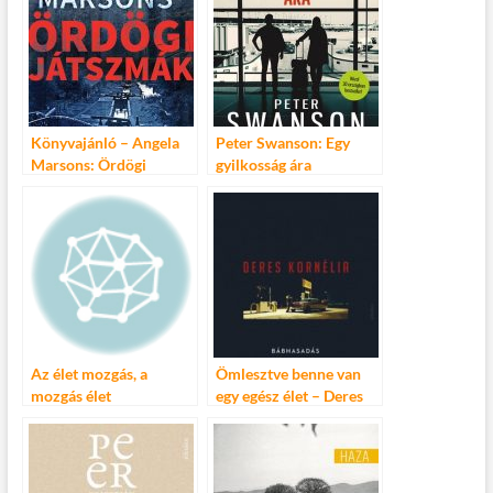
Könyvajánló – Angela
Peter Swanson: Egy
Marsons: Ördögi
gyilkosság ára
játszmák
Az élet mozgás, a
Ömlesztve benne van
mozgás élet
egy egész élet – Deres
Kornélia: Bábhasadás