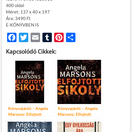
400 oldal
Méret: 137 x 40 x 197
Ára: 3490 Ft
E-KÖNYVBEN IS
F
T
E
T
Pi
O
ac
w
m
u
nt
ss
Kapcsolódó Cikkek:
e
itt
ail
m
er
za
b
er
bl
es
m
o
r
t
e
o
g
k
Könyvajánló – Angela
Könyvajánló – Angela
Marsons: Elfojtott
Marsons: Elfojtott
sikoly
sikoly