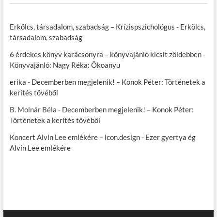
Erkölcs, társadalom, szabadság – Krízispszichológus
-
Erkölcs,
társadalom, szabadság
6 érdekes könyv karácsonyra – könyvajánló kicsit zöldebben
-
Könyvajánló: Nagy Réka: Ökoanyu
erika
-
Decemberben megjelenik! – Konok Péter: Történetek a
kerítés tövéből
B. Molnár Béla
-
Decemberben megjelenik! – Konok Péter:
Történetek a kerítés tövéből
Koncert Alvin Lee emlékére – icon.design
-
Ezer gyertya ég
Alvin Lee emlékére