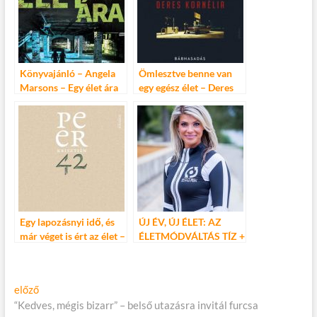
Könyvajánló – Angela
Ömlesztve benne van
Marsons – Egy élet ára
egy egész élet – Deres
Kornélia: Bábhasadás
Egy lapozásnyi idő, és
ÚJ ÉV, ÚJ ÉLET: AZ
már véget is ért az élet –
ÉLETMÓDVÁLTÁS TÍZ +
Peer Krisztián: 42
1 PARANCSOLATA
Bejegyzés
Előző
előző
cikk:
“Kedves, mégis bizarr” – belső utazásra invitál furcsa
navigáció