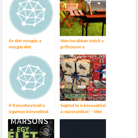
o
r
t
e
o
g
k
Az élet mozgás, a
Idén korábban indult a
mozgás élet
grillszezon a
Praktikernél
A Könyvfesztiválra
Segítsd te is könyvekkel
izgalmas könyvekkel
a rászorulókat! – Idén
jön az Athenaeum
ötödik alkalommal
támogatja a Bookline a
Cipősdoboz akciót