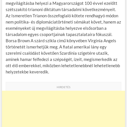
megvilágításba helyezi a Magyarországot 100 évvel ezelőtt
szétszakító trianoni diktátum társadalmi következményeit.
Az Ismeretlen Trianon összefoglaló kötete rendhagyó módon
nem politika- és diplomáciatörténeti sémákat követ, hanem az
eseményeket új megvilágításba helyezve elsősorban a
társadalom egyes csoportjainak tapasztalataira fókuszál.
Borsa Brown A szárd szikla című könyvében Virginia Angels
történetét ismerhetjük meg. A fiatal amerikai lány egy
szerelmi csalódást követően Szardínia szigetére utazik,
aminek hamar felfedezi a szépségét, ízeit, megismerkedik az
ott élő emberekkel, miközben lehetetlenebbnél lehetetlenebb
helyzetekbe keveredik.
HIRDETÉS