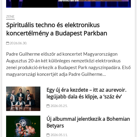
ZENE
Spirituális techno és elektronikus
koncertélmény a Budapest Parkban
2026.06.30.
Padre Guilherme először ad koncertet Magyarországon
Augusztus 20-án két különleges nemzetközi elektronikus
zenei produkció érkezik a Budapest Park nagyszínpadára. Első
magyarországi koncertjét adja Padre Guilherme…
Egy új éra kezdete – itt az aurevoir.
legújabb dala és klipje, a ‘száz év’
2026.05.25.
Új albummal jelentkezik a Bohemian
Betyars
2026.05.11.