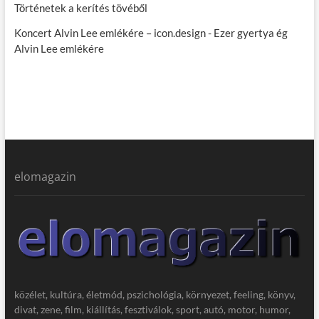
Történetek a kerítés tövéből
Koncert Alvin Lee emlékére – icon.design
-
Ezer gyertya ég
Alvin Lee emlékére
elomagazin
közélet, kultúra, életmód, pszichológia, környezet, feeling, könyv,
divat, zene, film, kiállítás, fesztiválok, sport, autó, motor, humor,