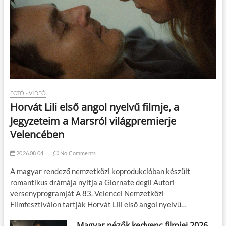
FOTÓ - VIDEÓ
Horvát Lili első angol nyelvű filmje, a
Jegyzeteim a Marsról világpremierje
Velencében
2026.08.04.
No Comments
A magyar rendező nemzetközi koprodukcióban készült
romantikus drámája nyitja a Giornate degli Autori
versenyprogramját A 83. Velencei Nemzetközi
Filmfesztiválon tartják Horvát Lili első angol nyelvű…
Magyar nézők kedvenc filmjei 2026