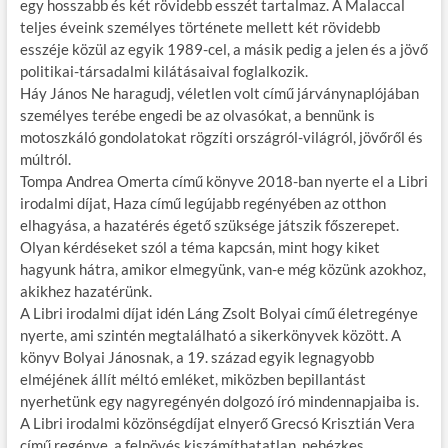
egy hosszabb és két rövidebb esszét tartalmaz. A Malaccal
teljes éveink személyes története mellett két rövidebb
esszéje közül az egyik 1989-cel, a másik pedig a jelen és a jövő
politikai-társadalmi kilátásaival foglalkozik.
Háy János Ne haragudj, véletlen volt című járványnaplójában
személyes terébe engedi be az olvasókat, a bennünk is
motoszkáló gondolatokat rögzíti országról-világról, jövőről és
múltról.
Tompa Andrea Omerta című könyve 2018-ban nyerte el a Libri
irodalmi díjat, Haza című legújabb regényében az otthon
elhagyása, a hazatérés égető szüksége játszik főszerepet.
Olyan kérdéseket szól a téma kapcsán, mint hogy kiket
hagyunk hátra, amikor elmegyünk, van-e még közünk azokhoz,
akikhez hazatérünk.
A Libri irodalmi díjat idén Láng Zsolt Bolyai című életregénye
nyerte, ami szintén megtalálható a sikerkönyvek között. A
könyv Bolyai Jánosnak, a 19. század egyik legnagyobb
elméjének állít méltó emléket, miközben bepillantást
nyerhetünk egy nagyregényén dolgozó író mindennapjaiba is.
A Libri irodalmi közönségdíjat elnyerő Grecsó Krisztián Vera
című regénye, a felnövés kiszámíthatatlan, nehézkes