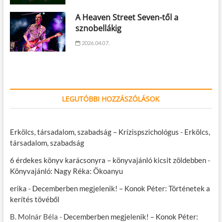
A Heaven Street Seven-től a
sznobellákig
2026.04.07.
LEGUTÓBBI HOZZÁSZÓLÁSOK
Erkölcs, társadalom, szabadság – Krízispszichológus
-
Erkölcs,
társadalom, szabadság
6 érdekes könyv karácsonyra – könyvajánló kicsit zöldebben
-
Könyvajánló: Nagy Réka: Ökoanyu
erika
-
Decemberben megjelenik! – Konok Péter: Történetek a
kerítés tövéből
B. Molnár Béla
-
Decemberben megjelenik! – Konok Péter: