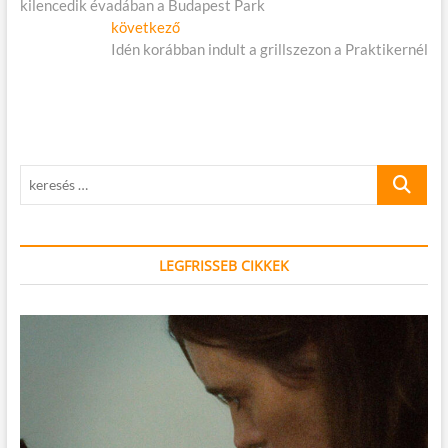
kilencedik évadában a Budapest Park
Következő
következő
cikk:
Idén korábban indult a grillszezon a Praktikernél
keresés
…
LEGFRISSEB CIKKEK