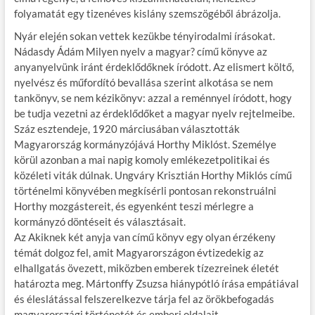
folyamatát egy tizenéves kislány szemszögéből ábrázolja.
Nyár elején sokan vettek kezükbe tényirodalmi írásokat.
Nádasdy Ádám Milyen nyelv a magyar? című könyve az
anyanyelvünk iránt érdeklődőknek íródott. Az elismert költő,
nyelvész és műfordító bevallása szerint alkotása se nem
tankönyv, se nem kézikönyv: azzal a reménnyel íródott, hogy
be tudja vezetni az érdeklődőket a magyar nyelv rejtelmeibe.
Száz esztendeje, 1920 márciusában választották
Magyarország kormányzójává Horthy Miklóst. Személye
körül azonban a mai napig komoly emlékezetpolitikai és
közéleti viták dúlnak. Ungváry Krisztián Horthy Miklós című
történelmi könyvében megkísérli pontosan rekonstruálni
Horthy mozgástereit, és egyenként teszi mérlegre a
kormányzó döntéseit és választásait.
Az Akiknek két anyja van című könyv egy olyan érzékeny
témát dolgoz fel, amit Magyarországon évtizedekig az
elhallgatás övezett, miközben emberek tízezreinek életét
határozta meg. Mártonffy Zsuzsa hiánypótló írása empátiával
és éleslátással felszerelkezve tárja fel az örökbefogadás
magyarországi történetét és emberi oldalait.