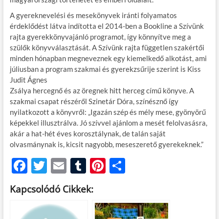
A gyereknevelési és mesekönyvek iránti folyamatos
érdeklődést látva indította el 2014-ben a Bookline a Szívünk
rajta gyerekkönyvajánló programot, így könnyítve meg a
szülők könyvválasztását. A Szívünk rajta független szakértői
minden hónapban megneveznek egy kiemelkedő alkotást, ami
júliusban a program szakmai és gyerekzsűrije szerint is Kiss
Judit Ágnes
Zsálya hercegnő és az öregnek hitt herceg című könyve. A
szakmai csapat részéről Szinetár Dóra, színésznő így
nyilatkozott a könyvről: „Igazán szép és mély mese, gyönyörű
képekkel illusztrálva. Jó szívvel ajánlom a mesét felolvasásra,
akár a hat-hét éves korosztálynak, de talán saját
olvasmánynak is, kicsit nagyobb, meseszerető gyerekeknek.”
F
T
E
T
Pi
O
ac
w
m
u
nt
ss
Kapcsolódó Cikkek:
e
itt
ail
m
er
za
b
er
bl
es
m