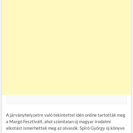
A járványhelyzetre való tekintettel idén online tartották meg
a Margó Fesztivált, ahol számtalan új magyar irodalmi
alkotást ismerhettek meg az olvasók. Spiró György új könyve