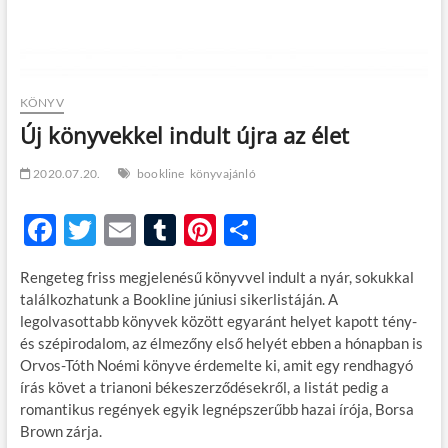
KÖNYV
Új könyvekkel indult újra az élet
2020.07.20.
bookline
könyvajánló
F
T
E
T
Pi
O
ac
w
m
u
nt
ss
Rengeteg friss megjelenésű könyvvel indult a nyár, sokukkal
e
itt
ail
m
er
za
találkozhatunk a Bookline júniusi sikerlistáján. A
b
er
bl
es
m
legolvasottabb könyvek között egyaránt helyet kapott tény-
és szépirodalom, az élmezőny első helyét ebben a hónapban is
o
r
t
e
Orvos-Tóth Noémi könyve érdemelte ki, amit egy rendhagyó
o
g
írás követ a trianoni békeszerződésekről, a listát pedig a
romantikus regények egyik legnépszerűbb hazai írója, Borsa
k
Brown zárja.