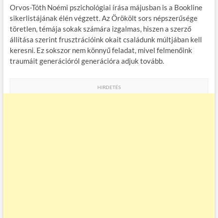
Orvos-Tóth Noémi pszichológiai írása májusban is a Bookline
sikerlistájának élén végzett. Az Örökölt sors népszerűsége
töretlen, témája sokak számára izgalmas, hiszen a szerző
állítása szerint frusztrációink okait családunk múltjában kell
keresni. Ez sokszor nem könnyű feladat, mivel felmenőink
traumáit generációról generációra adjuk tovább.
HIRDETÉS