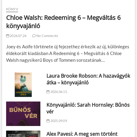
KÖNYV
Chloe Walsh: Redeeming 6 – Megváltás 6
könyvajánló
2026.07.24.
No Comments
Joey és Aoife története új fejezethez érkezik az új, különleges
éldekorált kiadásban A Redeeming 6 – Megváltás 6 Chloe
Walsh nagysikerű Boys of Tommen sorozatának…
Laura Brooke Robson: A hazavágyók
átka – könyvajánló
2026.06.15.
Könyvajánló: Sarah Hornsley: Bűnös
vér
2025.09.09.
Alex Pavesi: A meg sem történt