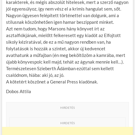
karakterek, és mégis abszolút hitelesek, mert a szerző nagyon
jól egyensúlyoz, így nem vész el a krimis hangulat sem, sőt.
Nagyon ügyesen felépített történettel van dolgunk, ami a
stílusnak köszönhetően igen hamar beszippant minket.
Azt nem tudom, hogy Marsons hány könyvet írt az
asztalfiókjának, mielőtt felkeresett egy kiadót az Elfojtott
sikoly kéziratával, de ez a mű nagyon rendben van, ha
folytatások is hozzák a szintet, akkor új kedvencet
avathatunk a műfajban (én meg beköltözöm a kamrába, mert
újabb könyvespolc kell majd, tehát az ágynak mennie kell…).
Természetesen Szieberth Ádámban ezúttal sem kellett
csalódnom, hiába: aki jó, az jó.
A kötetért köszönet a General Press kiadónak.
Dobos Attila
HIRDETÉS
HIRDETÉS