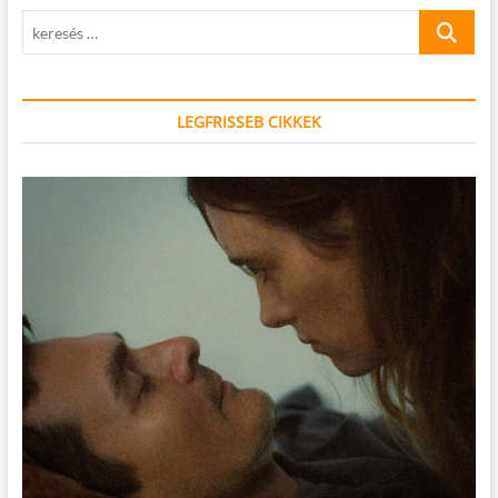
keresés
…
LEGFRISSEB CIKKEK