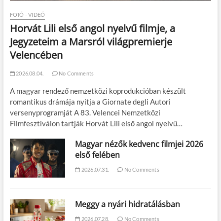
FOTÓ - VIDEÓ
Horvát Lili első angol nyelvű filmje, a
Jegyzeteim a Marsról világpremierje
Velencében
2026.08.04.
No Comments
A magyar rendező nemzetközi koprodukcióban készült
romantikus drámája nyitja a Giornate degli Autori
versenyprogramját A 83. Velencei Nemzetközi
Filmfesztiválon tartják Horvát Lili első angol nyelvű…
Magyar nézők kedvenc filmjei 2026
első felében
2026.07.31.
No Comments
Meggy a nyári hidratálásban
2026.07.28.
No Comments