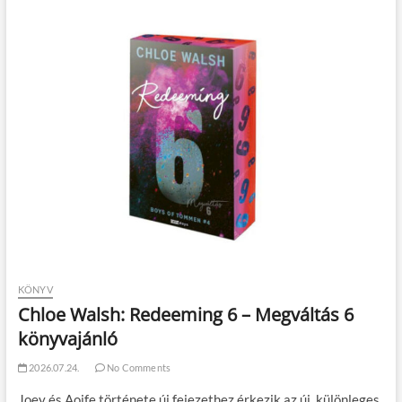
KÖNYV
Chloe Walsh: Redeeming 6 – Megváltás 6
könyvajánló
2026.07.24.
No Comments
Joey és Aoife története új fejezethez érkezik az új, különleges