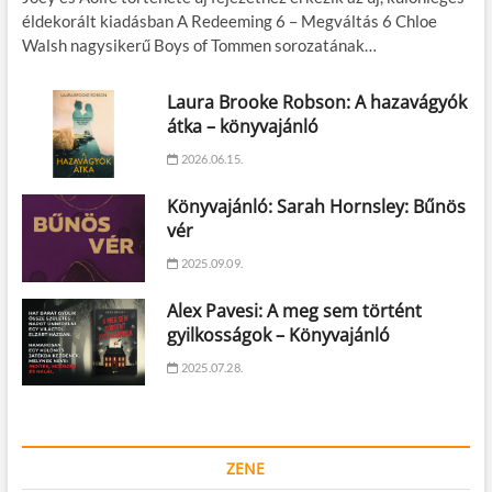
éldekorált kiadásban A Redeeming 6 – Megváltás 6 Chloe
Walsh nagysikerű Boys of Tommen sorozatának…
Laura Brooke Robson: A hazavágyók
átka – könyvajánló
2026.06.15.
Könyvajánló: Sarah Hornsley: Bűnös
vér
2025.09.09.
Alex Pavesi: A meg sem történt
gyilkosságok – Könyvajánló
2025.07.28.
ZENE