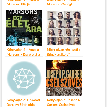
Marsons: Elfojtott
Marsons: Ördögi
sikoly
játszmák
Könyvajánló – Angela
Miért olyan rémisztő a
Marsons – Egy élet ára
fülnek a sikoly?
Könyvajánló: Linwood
Könyvajánló: Joseph R.
Barclay: Sötét oldal
Garber: Cselszövés