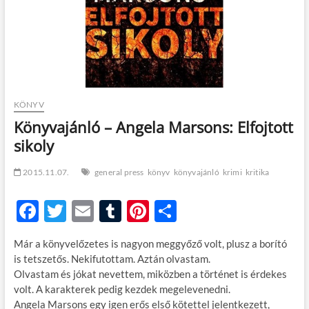
t
o
n
KÖNYV
Könyvajánló – Angela Marsons: Elfojtott
sikoly
2015.11.07.
general press
könyv
könyvajánló
krimi
kritika
F
T
E
T
Pi
O
ac
w
m
u
nt
ss
Már a könyvelőzetes is nagyon meggyőző volt, plusz a borító
e
itt
ail
m
er
za
is tetszetős. Nekifutottam. Aztán olvastam.
b
er
bl
es
m
Olvastam és jókat nevettem, miközben a történet is érdekes
volt. A karakterek pedig kezdek megelevenedni.
o
r
t
e
Angela Marsons egy igen erős első kötettel jelentkezett,