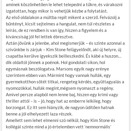
o
g
aminek köszönhetően le lehet telepedni a tűkre, és várakozni
izgatottan, hogy mikor is vehetjük kézbe a folytatást.
k
Az első oldalakon a múltba repít mikent a szerző. Felvázolj a
bűntényt, kicsit sejtelmes a hangulat, nem túl részletes a
leírás, de ez rendben is van így, hiszen a figyelem és a
kíváncsiság jól fel lettek ébresztve.
Aztán jövünk a jelenbe, ahol megismerjük – és szinte azonnal a
szívünkbe is zárjuk – Kim Stone felügyelőnőt, aki új helyre, új
csapatba kerülve igyekszik beilleszkedni. És kábé a huszon…
dik oldaltól jönnek a poénok. Hol gondolati síkon, hol
egymásnak beszólogatva. Marsons egyik nagy erénye
szerintem ebben van. Mármint hogy vannak hullák, egy
gyermekotthon sötét titkai, rengeteg kérdés, együttagyalás a
nyomozókkal, hullák megint,mégsem nyomaszt a regény.
Amivel persze alapból nem lenne baj, hiszen egy krimi vagy
thriller attól – is – jó, hogy hat az emberre lelkileg, hogy
borzongat. Ez itt sem hiányzik, de nagyon üdítően hatnak
benne a jól elhelyezett laza részek.
Amellett sem lehet elmenni szó nélkül, hogy Kim Stone és
kollégái szinte mind a jó értelemben vett ‘nemnormális’