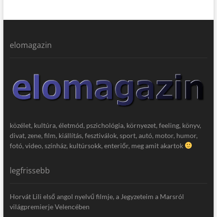
elomagazin
közélet, kultúra, életmód, pszichológia, környezet, feeling, könyv,
divat, zene, film, kiállítás, fesztiválok, sport, autó, motor, humor,
fotó, video, színház, kultúrsokk, enteriőr, meg amit akartok
legfrissebb
Horvát Lili első angol nyelvű filmje, a Jegyzeteim a Marsról
világpremierje Velencében