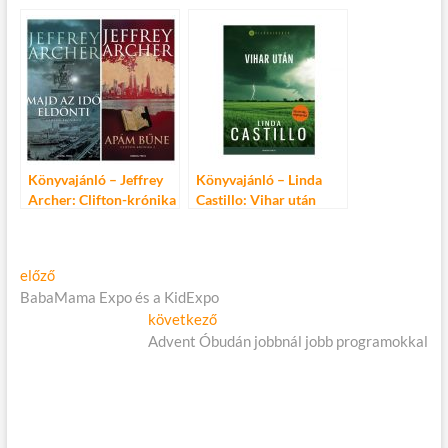
Könyvajánló – Jeffrey
Könyvajánló – Linda
Archer: Clifton-krónika
Castillo: Vihar után
1-2.
Bejegyzés
Előző
előző
cikk:
BabaMama Expo és a KidExpo
navigáció
Következő
következő
cikk:
Advent Óbudán jobbnál jobb programokkal