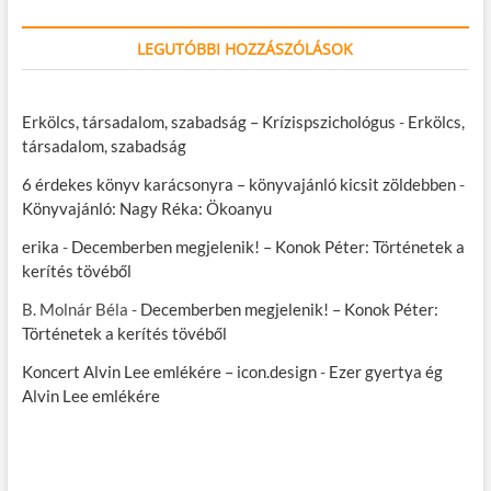
LEGUTÓBBI HOZZÁSZÓLÁSOK
Erkölcs, társadalom, szabadság – Krízispszichológus
-
Erkölcs,
társadalom, szabadság
6 érdekes könyv karácsonyra – könyvajánló kicsit zöldebben
-
Könyvajánló: Nagy Réka: Ökoanyu
erika
-
Decemberben megjelenik! – Konok Péter: Történetek a
kerítés tövéből
B. Molnár Béla
-
Decemberben megjelenik! – Konok Péter:
Történetek a kerítés tövéből
Koncert Alvin Lee emlékére – icon.design
-
Ezer gyertya ég
Alvin Lee emlékére