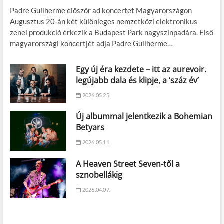
Padre Guilherme először ad koncertet Magyarországon
Augusztus 20-án két különleges nemzetközi elektronikus
zenei produkció érkezik a Budapest Park nagyszínpadára. Első
magyarországi koncertjét adja Padre Guilherme…
Egy új éra kezdete – itt az aurevoir.
legújabb dala és klipje, a ‘száz év’
2026.05.25.
Új albummal jelentkezik a Bohemian
Betyars
2026.05.11.
A Heaven Street Seven-től a
sznobellákig
2026.04.07.