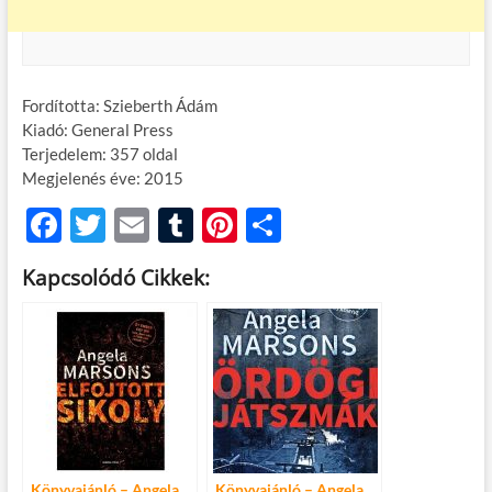
Fordította: Szieberth Ádám
Kiadó: General Press
Terjedelem: 357 oldal
Megjelenés éve: 2015
F
T
E
T
Pi
O
ac
w
m
u
nt
ss
Kapcsolódó Cikkek:
e
itt
ail
m
er
za
b
er
bl
es
m
o
r
t
e
o
g
k
Könyvajánló – Angela
Könyvajánló – Angela