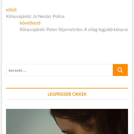
Bejegyzés
Előző
előző
cikk:
Könyvajánló: Jo Nesbo: Police
navigáció
Következő
következő
cikk:
Könyvajánló: Peter Stjernström: A világ legjobb könyve
keresés
…
LEGFRISSEB CIKKEK