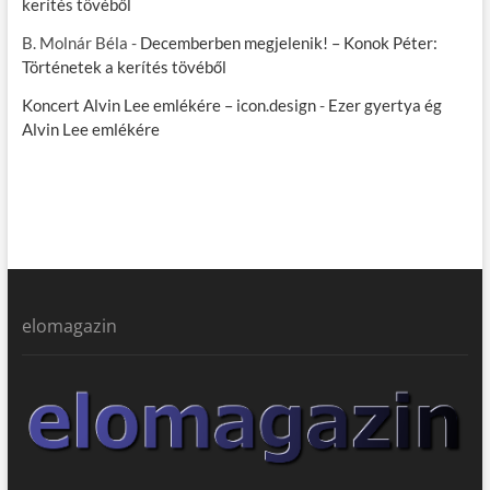
kerítés tövéből
B. Molnár Béla
-
Decemberben megjelenik! – Konok Péter:
Történetek a kerítés tövéből
Koncert Alvin Lee emlékére – icon.design
-
Ezer gyertya ég
Alvin Lee emlékére
elomagazin