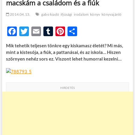
macskám a családom és a fiúk
t
o
n
2014.04.13.
gabo kiadó
ifjúsági
irodalom
könyv
könyvajánló
F
T
E
T
Pi
O
ac
w
m
u
nt
ss
Mik tehetik teljesen tönkre egy kiskamasz életét? Mi más,
e
itt
ail
m
er
za
mint a kistesója, a fiúk, a pattanásai, és az iskola… Hiszen
b
er
bl
es
m
szörnyen nehéz sors ez. Viszont lehet humorral kezelni…
o
r
t
e
o
g
k
HIRDETÉS