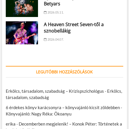
Betyars
2026.05.11.
A Heaven Street Seven-től a
sznobellákig
2026.04.07.
LEGUTÓBBI HOZZÁSZÓLÁSOK
Erkölcs, társadalom, szabadság – Krízispszichológus
-
Erkölcs,
társadalom, szabadság
6 érdekes könyv karácsonyra – könyvajánló kicsit zöldebben
-
Könyvajánló: Nagy Réka: Ökoanyu
erika
-
Decemberben megjelenik! – Konok Péter: Történetek a