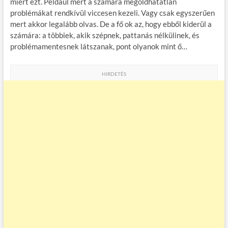
miért ezt. Például mert a számára megoldhatatlan
problémákat rendkívül viccesen kezeli. Vagy csak egyszerűen
mert akkor legalább olvas. De a fő ok az, hogy ebből kiderül a
számára: a többiek, akik szépnek, pattanás nélkülinek, és
problémamentesnek látszanak, pont olyanok mint ő…
HIRDETÉS