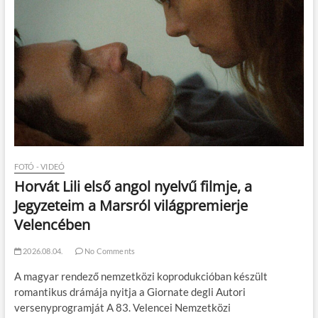
FOTÓ - VIDEÓ
Horvát Lili első angol nyelvű filmje, a
Jegyzeteim a Marsról világpremierje
Velencében
2026.08.04.
No Comments
A magyar rendező nemzetközi koprodukcióban készült
romantikus drámája nyitja a Giornate degli Autori
versenyprogramját A 83. Velencei Nemzetközi