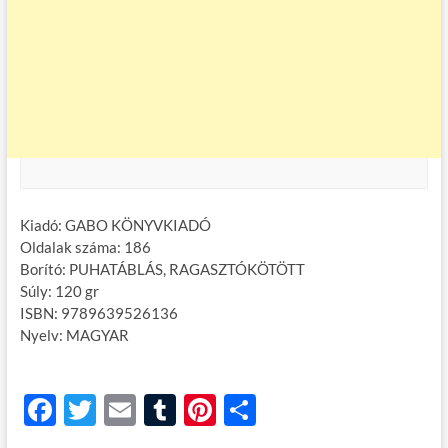
Kiadó: GABO KÖNYVKIADÓ
Oldalak száma: 186
Borító: PUHATÁBLÁS, RAGASZTÓKÖTÖTT
Súly: 120 gr
ISBN: 9789639526136
Nyelv: MAGYAR
F
T
E
T
Pi
O
ac
w
m
u
nt
ss