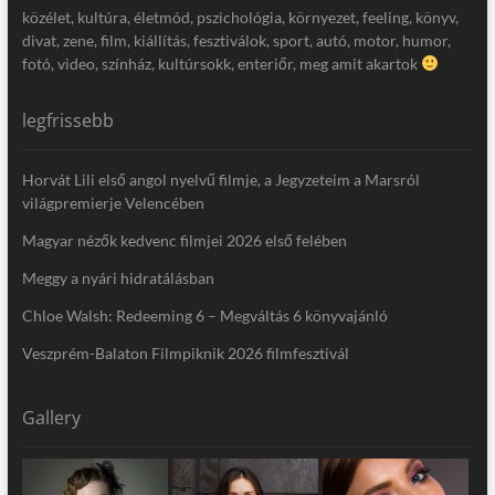
közélet, kultúra, életmód, pszichológia, környezet, feeling, könyv,
divat, zene, film, kiállítás, fesztiválok, sport, autó, motor, humor,
fotó, video, színház, kultúrsokk, enteriőr, meg amit akartok
legfrissebb
Horvát Lili első angol nyelvű filmje, a Jegyzeteim a Marsról
világpremierje Velencében
Magyar nézők kedvenc filmjei 2026 első felében
Meggy a nyári hidratálásban
Chloe Walsh: Redeeming 6 – Megváltás 6 könyvajánló
Veszprém-Balaton Filmpiknik 2026 filmfesztivál
Gallery