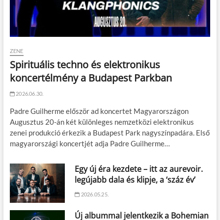
ZENE
Spirituális techno és elektronikus
koncertélmény a Budapest Parkban
2026.06.30.
Padre Guilherme először ad koncertet Magyarországon
Augusztus 20-án két különleges nemzetközi elektronikus
zenei produkció érkezik a Budapest Park nagyszínpadára. Első
magyarországi koncertjét adja Padre Guilherme…
Egy új éra kezdete – itt az aurevoir.
legújabb dala és klipje, a ‘száz év’
2026.05.25.
Új albummal jelentkezik a Bohemian