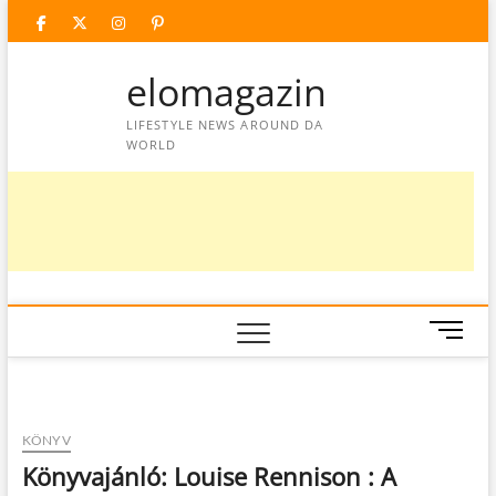
Skip
facebook
twitter
instagram
googleplus
pinterest
to
content
elomagazin
LIFESTYLE NEWS AROUND DA
WORLD
M
e
n
u
B
KÖNYV
u
Könyvajánló: Louise Rennison : A
t