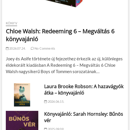
KÖNYV
Chloe Walsh: Redeeming 6 – Megváltás 6
könyvajánló
2026.07.24.
No Comments
Joey és Aoife története új fejezethez érkezik az új, különleges
éldekorált kiadásban A Redeeming 6 – Megváltás 6 Chloe
Walsh nagysikerű Boys of Tommen sorozatának…
Laura Brooke Robson: A hazavágyók
átka – könyvajánló
2026.06.15.
Könyvajánló: Sarah Hornsley: Bűnös
vér
2025.09.09.