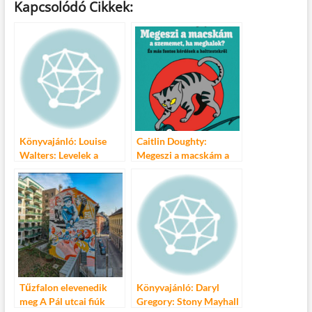
Kapcsolódó Cikkek:
e
itt
ail
m
er
za
b
er
bl
es
m
o
r
t
e
o
g
k
Könyvajánló: Louise
Caitlin Doughty:
Walters: Levelek a
Megeszi a macskám a
bőröndből
szememet, ha
meghalok? – És más
fontos kérdések a
holttestekről
Tűzfalon elevenedik
Könyvajánló: Daryl
meg A Pál utcai fiúk
Gregory: Stony Mayhall