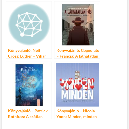
ikonikus üveggolyózás-
második élete
jelenete
Könyvajánló: Neil
Könyvajánló: Cognolato
Cross: Luther – Vihar
– Francia: A láthatatlan
előtt
hős
Könyvajánló – Patrick
Könyvajánló – Nicola
Rothfuss: A szótlan
Yoon: Minden, minden
tárgyak szemlélése