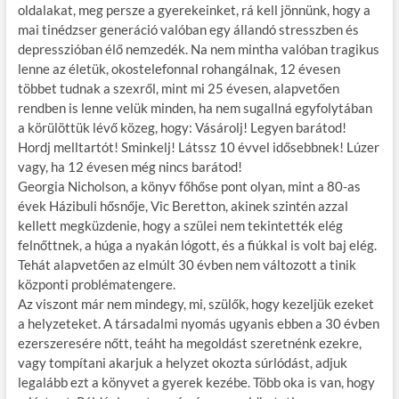
oldalakat, meg persze a gyerekeinket, rá kell jönnünk, hogy a
mai tinédzser generáció valóban egy állandó stresszben és
depresszióban élő nemzedék. Na nem mintha valóban tragikus
lenne az életük, okostelefonnal rohangálnak, 12 évesen
többet tudnak a szexről, mint mi 25 évesen, alapvetően
rendben is lenne velük minden, ha nem sugallná egyfolytában
a körülöttük lévő közeg, hogy: Vásárolj! Legyen barátod!
Hordj melltartót! Sminkelj! Látssz 10 évvel idősebbnek! Lúzer
vagy, ha 12 évesen még nincs barátod!
Georgia Nicholson, a könyv főhőse pont olyan, mint a 80-as
évek Házibuli hősnője, Vic Beretton, akinek szintén azzal
kellett megküzdenie, hogy a szülei nem tekintették elég
felnőttnek, a húga a nyakán lógott, és a fiúkkal is volt baj elég.
Tehát alapvetően az elmúlt 30 évben nem változott a tinik
központi problématengere.
Az viszont már nem mindegy, mi, szülők, hogy kezeljük ezeket
a helyzeteket. A társadalmi nyomás ugyanis ebben a 30 évben
ezerszeresére nőtt, teáht ha megoldást szeretnénk ezekre,
vagy tompítani akarjuk a helyzet okozta súrlódást, adjuk
legalább ezt a könyvet a gyerek kezébe. Több oka is van, hogy