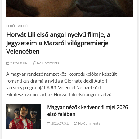
FOTÓ - VIDEÓ
Horvát Lili első angol nyelvű filmje, a
Jegyzeteim a Marsról világpremierje
Velencében
2026.08.04.
No Comments
A magyar rendező nemzetközi koprodukcióban készült
romantikus drámája nyitja a Giornate degli Autori
versenyprogramját A 83. Velencei Nemzetközi
Filmfesztiválon tartják Horvát Lili első angol nyelvű…
Magyar nézők kedvenc filmjei 2026
első felében
2026.07.31.
No Comments