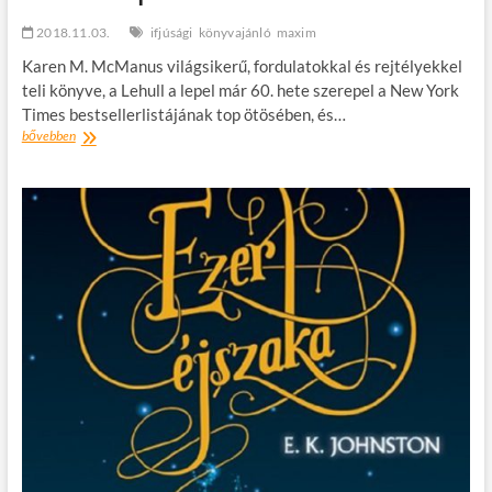
2018.11.03.
ifjúsági
könyvajánló
maxim
Karen M. McManus világsikerű, fordulatokkal és rejtélyekkel
teli könyve, a Lehull a lepel már 60. hete szerepel a New York
Times bestsellerlistájának top ötösében, és…
Könyvajánló:
bővebben
Karen
M.
McManus:
Lehull
a
lepel