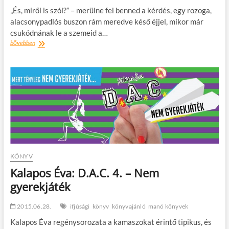
„És, miről is szól?” – merülne fel benned a kérdés, egy rozoga,
alacsonypadlós buszon rám meredve késő éjjel, mikor már
csukódnának le a szemeid a…
Könyvajánló
bővebben
–
Kovács
Eszter:
Let’s
kifli
KÖNYV
Kalapos Éva: D.A.C. 4. – Nem
gyerekjáték
2015.06.28.
ifjúsági
könyv
könyvajánló
manó könyvek
Kalapos Éva regénysorozata a kamaszokat érintő tipikus, és