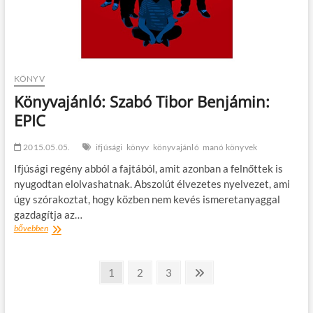
KÖNYV
Könyvajánló: Szabó Tibor Benjámin:
EPIC
2015.05.05.
ifjúsági
könyv
könyvajánló
manó könyvek
Ifjúsági regény abból a fajtából, amit azonban a felnőttek is
nyugodtan elolvashatnak. Abszolút élvezetes nyelvezet, ami
úgy szórakoztat, hogy közben nem kevés ismeretanyaggal
gazdagítja az…
Könyvajánló:
bővebben
Szabó
Tibor
Bejegyzések
Benjámin:
oldal
oldal
oldal
Következő
1
2
3
EPIC
oldal
lapozása