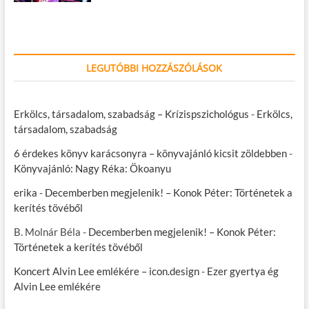
LEGUTÓBBI HOZZÁSZÓLÁSOK
Erkölcs, társadalom, szabadság – Krízispszichológus
-
Erkölcs,
társadalom, szabadság
6 érdekes könyv karácsonyra – könyvajánló kicsit zöldebben
-
Könyvajánló: Nagy Réka: Ökoanyu
erika
-
Decemberben megjelenik! – Konok Péter: Történetek a
kerítés tövéből
B. Molnár Béla
-
Decemberben megjelenik! – Konok Péter:
Történetek a kerítés tövéből
Koncert Alvin Lee emlékére – icon.design
-
Ezer gyertya ég
Alvin Lee emlékére