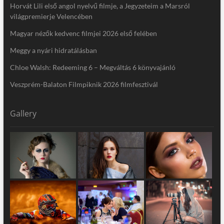
Horvát Lili első angol nyelvű filmje, a Jegyzeteim a Marsról
világpremierje Velencében
Magyar nézők kedvenc filmjei 2026 első felében
Meggy a nyári hidratálásban
Chloe Walsh: Redeeming 6 – Megváltás 6 könyvajánló
Veszprém-Balaton Filmpiknik 2026 filmfesztivál
Gallery