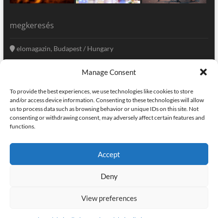
megkeresés
elomagazin, Budapest / Hungary
+36 20 333-6009
Manage Consent
szerkesztoseg@elomagazin.com
To provide the best experiences, we use technologies like cookies to store
elomagazin
and/or access device information. Consenting to these technologies will allow
us to process data such as browsing behavior or unique IDs on this site. Not
consenting or withdrawing consent, may adversely affect certain features and
functions.
facebook
twitter
instagram
googleplus
pinterest
Accept
kapcsolat
home
adatvédelem
impresszum
Deny
elomagazin
| powered by
icon.desing
:: internet solutions |
designed by:
theme freesia
| © copyright, all right reserved
View preferences