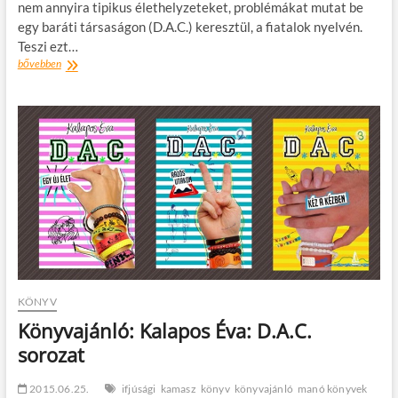
nem annyira tipikus élethelyzeteket, problémákat mutat be
egy baráti társaságon (D.A.C.) keresztül, a fiatalok nyelvén.
Teszi ezt…
Kalapos
bővebben
Éva:
D.A.C.
4.
–
Nem
gyerekjáték
KÖNYV
Könyvajánló: Kalapos Éva: D.A.C.
sorozat
2015.06.25.
ifjúsági
kamasz
könyv
könyvajánló
manó könyvek