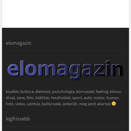
elomagazin
közélet, kultúra, életmód, pszichológia, környezet, feeling, könyv,
divat, zene, film, kiállítás, fesztiválok, sport, autó, motor, humor,
fotó, video, színház, kultúrsokk, enteriőr, meg amit akartok
legfrissebb