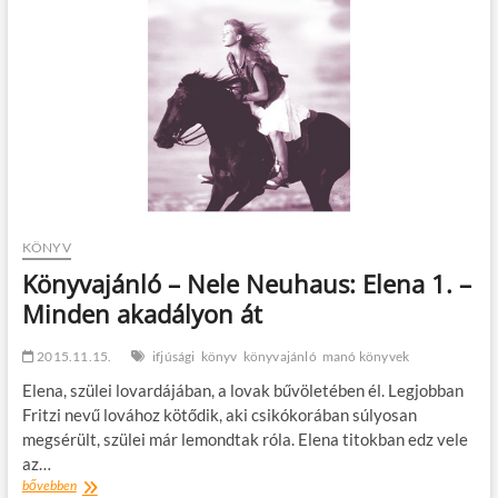
A
megújult
Szívünk
rajta
program
KÖNYV
Könyvajánló – Nele Neuhaus: Elena 1. –
Minden akadályon át
2015.11.15.
ifjúsági
könyv
könyvajánló
manó könyvek
Elena, szülei lovardájában, a lovak bűvöletében él. Legjobban
Fritzi nevű lovához kötődik, aki csikókorában súlyosan
megsérült, szülei már lemondtak róla. Elena titokban edz vele
az…
Könyvajánló
bővebben