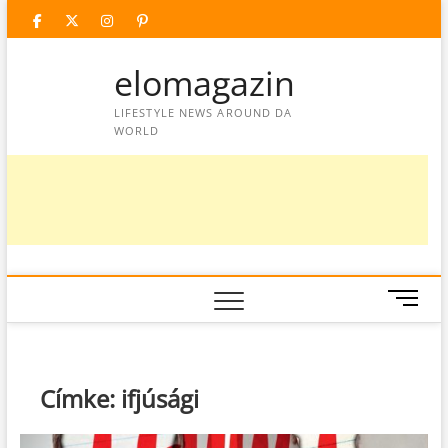
Skip
facebook
twitter
instagram
googleplus
pinterest
to
content
elomagazin
LIFESTYLE NEWS AROUND DA
WORLD
M
e
n
u
B
Címke:
ifjúsági
u
t