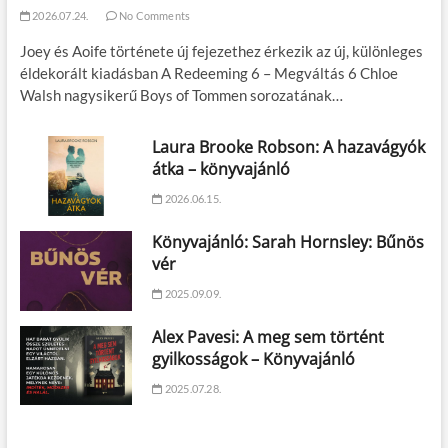
2026.07.24.
No Comments
Joey és Aoife története új fejezethez érkezik az új, különleges
éldekorált kiadásban A Redeeming 6 – Megváltás 6 Chloe
Walsh nagysikerű Boys of Tommen sorozatának…
Laura Brooke Robson: A hazavágyók
átka – könyvajánló
2026.06.15.
Könyvajánló: Sarah Hornsley: Bűnös
vér
2025.09.09.
Alex Pavesi: A meg sem történt
gyilkosságok – Könyvajánló
2025.07.28.