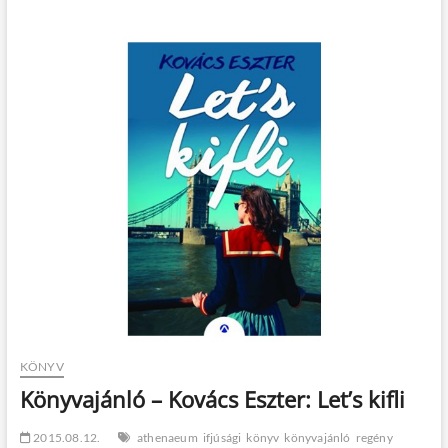
–
Nele
Neuhaus:
Elena
1.
–
Minden
akadályon
át
KÖNYV
Könyvajánló – Kovács Eszter: Let’s kifli
2015.08.12.
athenaeum
ifjúsági
könyv
könyvajánló
regény