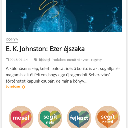
KÖNYV
E. K. Johnston: Ezer éjszaka
2018.01.14.
ifjúsági
irodalom
menő könyvek
regény
A különösen szép, keleti palotát idéző borító is azt sugallja, és
magam is attól féltem, hogy egy újragondolt Seherezádé-
történetet kapunk csupán, de már a könyv…
E.
bővebben
K.
Johnston:
Ezer
éjszaka