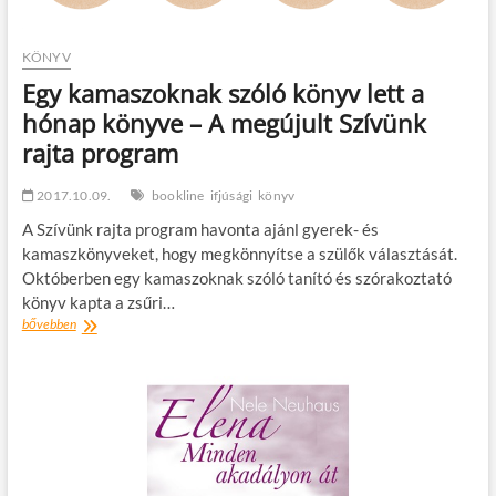
KÖNYV
Egy kamaszoknak szóló könyv lett a
hónap könyve – A megújult Szívünk
rajta program
2017.10.09.
bookline
ifjúsági
könyv
A Szívünk rajta program havonta ajánl gyerek- és
kamaszkönyveket, hogy megkönnyítse a szülők választását.
Októberben egy kamaszoknak szóló tanító és szórakoztató
könyv kapta a zsűri…
Egy
bővebben
kamaszoknak
szóló
könyv
lett
a
hónap
könyve
–