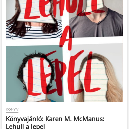
t
o
n
KÖNYV
Könyvajánló: Karen M. McManus:
Lehull a lepel