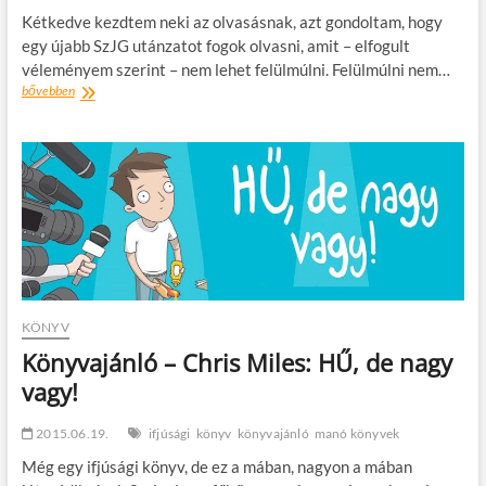
Kétkedve kezdtem neki az olvasásnak, azt gondoltam, hogy
egy újabb SzJG utánzatot fogok olvasni, amit – elfogult
véleményem szerint – nem lehet felülmúlni. Felülmúlni nem…
Könyvajánló:
bővebben
Kalapos
Éva:
D.A.C.
sorozat
KÖNYV
Könyvajánló – Chris Miles: HŰ, de nagy
vagy!
2015.06.19.
ifjúsági
könyv
könyvajánló
manó könyvek
Még egy ifjúsági könyv, de ez a mában, nagyon a mában