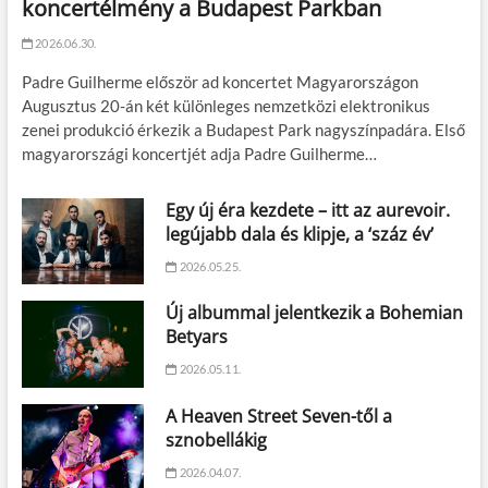
koncertélmény a Budapest Parkban
2026.06.30.
Padre Guilherme először ad koncertet Magyarországon
Augusztus 20-án két különleges nemzetközi elektronikus
zenei produkció érkezik a Budapest Park nagyszínpadára. Első
magyarországi koncertjét adja Padre Guilherme…
Egy új éra kezdete – itt az aurevoir.
legújabb dala és klipje, a ‘száz év’
2026.05.25.
Új albummal jelentkezik a Bohemian
Betyars
2026.05.11.
A Heaven Street Seven-től a
sznobellákig
2026.04.07.