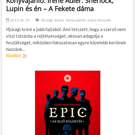
Könyvajánló: Irene Adler: Sherlock,
Lupin és én – A Fekete dáma
2015.06.19.
ifjúsági
könyv
könyvajánló
manó könyvek
Ifjúsági krimi a jobb fajtából. Ami tetszett, hogy a szerző nem
viszi túlzásba a rejtélyességet, okosan adagolja a
feszültséget, miközben fokozatosan egyre közelebb kerülnek
hozzánk…
Könyvajánló:
bővebben
Irene
Adler:
Sherlock,
Lupin
és
én
–
A
Fekete
dáma