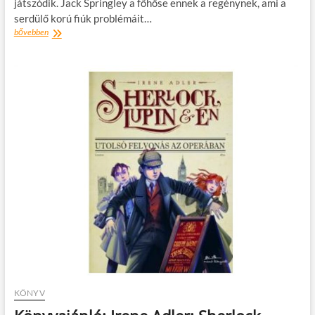
játszódik. Jack Springley a főhőse ennek a regénynek, ami a
serdülő korú fiúk problémáit…
Könyvajánló
bővebben
–
Chris
Miles:
HŰ,
de
nagy
vagy!
KÖNYV