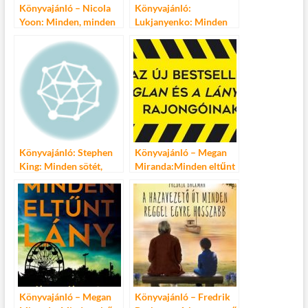
Könyvajánló – Nicola
Könyvajánló:
Yoon: Minden, minden
Lukjanyenko: Minden
Őrség vezetője
Könyvajánló: Stephen
Könyvajánló – Megan
King: Minden sötét,
Miranda:Minden eltűnt
csillag sehol
lány
Könyvajánló – Megan
Könyvajánló – Fredrik