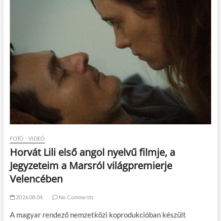
FOTÓ - VIDEÓ
Horvát Lili első angol nyelvű filmje, a
Jegyzeteim a Marsról világpremierje
Velencében
2026.08.04.
No Comments
A magyar rendező nemzetközi koprodukcióban készült