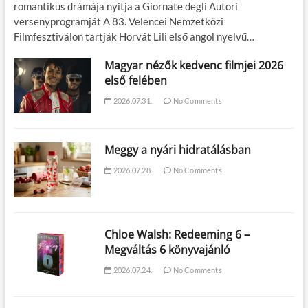
romantikus drámája nyitja a Giornate degli Autori
versenyprogramját A 83. Velencei Nemzetközi
Filmfesztiválon tartják Horvát Lili első angol nyelvű…
Magyar nézők kedvenc filmjei 2026
első felében
2026.07.31.
No Comments
Meggy a nyári hidratálásban
2026.07.28.
No Comments
Chloe Walsh: Redeeming 6 –
Megváltás 6 könyvajánló
2026.07.24.
No Comments