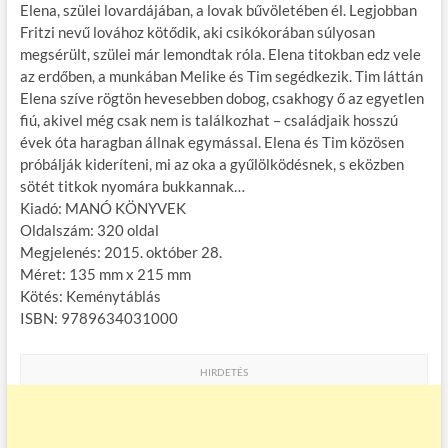
Elena, szülei lovardájában, a lovak bűvöletében él. Legjobban
e
itt
ail
m
er
za
Fritzi nevű lovához kötődik, aki csikókorában súlyosan
b
er
bl
es
m
megsérült, szülei már lemondtak róla. Elena titokban edz vele
az erdőben, a munkában Melike és Tim segédkezik. Tim láttán
o
r
t
e
Elena szíve rögtön hevesebben dobog, csakhogy ő az egyetlen
o
g
fiú, akivel még csak nem is találkozhat – családjaik hosszú
évek óta haragban állnak egymással. Elena és Tim közösen
k
próbálják kideríteni, mi az oka a gyűlölködésnek, s eközben
sötét titkok nyomára bukkannak…
Kiadó: MANÓ KÖNYVEK
Oldalszám: 320 oldal
Megjelenés: 2015. október 28.
Méret: 135 mm x 215 mm
Kötés: Keménytáblás
ISBN: 9789634031000
HIRDETÉS