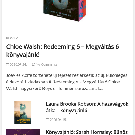
KÖNYV
Chloe Walsh: Redeeming 6 – Megváltás 6
könyvajánló
2026.07.24.
No Comments
Joey és Aoife története új fejezethez érkezik az új, különleges
éldekorált kiadásban A Redeeming 6 – Megváltás 6 Chloe
Walsh nagysikerű Boys of Tommen sorozatának…
Laura Brooke Robson: A hazavágyók
átka – könyvajánló
2026.06.15.
Könyvajánló: Sarah Hornsley: Bűnös