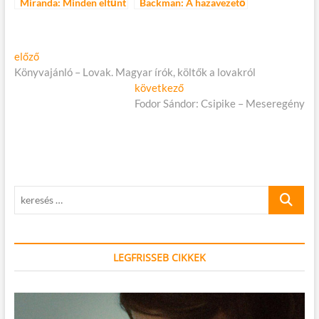
Miranda: Minden eltűnt
Backman: A hazavezető
lány
út minden reggel egyre
hosszabb
Bejegyzés
Előző
előző
cikk:
Könyvajánló – Lovak. Magyar írók, költők a lovakról
navigáció
Következő
következő
cikk:
Fodor Sándor: Csipike – Meseregény
keresés
…
LEGFRISSEB CIKKEK