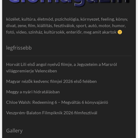
közélet, kultúra, életmód, pszichológia, környezet, feeling, könyv,
divat, zene, film, kiállítás, fesztiválok, sport, autó, motor, humor,
fotó, video, színház, kultúrsokk, enteriőr, meg amit akartok
legfrissebb
Horvát Lili első angol nyelvű filmje, a Jegyzeteim a Marsról
világpremierje Velencében
Magyar nézők kedvenc filmjei 2026 első felében
Meggy a nyári hidratálásban
Chloe Walsh: Redeeming 6 – Megváltás 6 könyvajánló
Veszprém-Balaton Filmpiknik 2026 filmfesztivál
Gallery