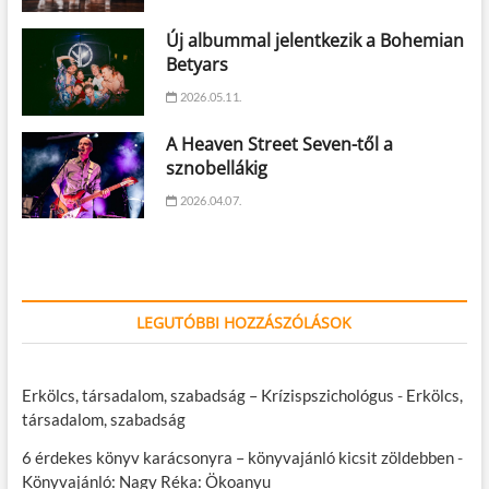
Új albummal jelentkezik a Bohemian
Betyars
2026.05.11.
A Heaven Street Seven-től a
sznobellákig
2026.04.07.
LEGUTÓBBI HOZZÁSZÓLÁSOK
Erkölcs, társadalom, szabadság – Krízispszichológus
-
Erkölcs,
társadalom, szabadság
6 érdekes könyv karácsonyra – könyvajánló kicsit zöldebben
-
Könyvajánló: Nagy Réka: Ökoanyu