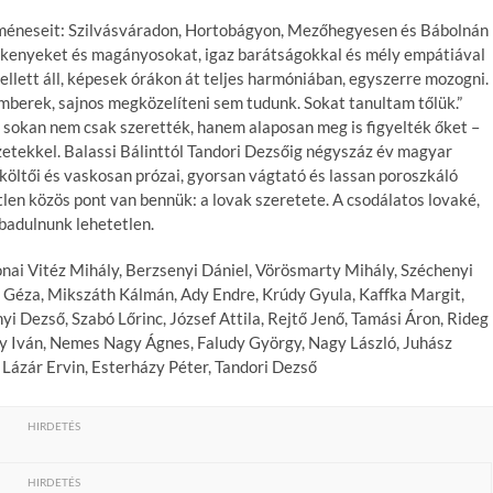
méneseit: Szilvásváradon, Hortobágyon, Mezőhegyesen és Bábolnán
ltékenyeket és magányosokat, igaz barátságokkal és mély empátiával
llett áll, képesek órákon át teljes harmóniában, egyszerre mozogni.
mberek, sajnos megközelíteni sem tudunk. Sokat tanultam tőlük.”
zül sokan nem csak szerették, hanem alaposan meg is figyelték őket –
zetekkel. Balassi Bálinttól Tandori Dezsőig négyszáz év magyar
költői és vaskosan prózai, gyorsan vágtató és lassan poroszkáló
len közös pont van bennük: a lovak szeretete. A csodálatos lovaké,
abadulnunk lehetetlen.
konai Vitéz Mihály, Berzsenyi Dániel, Vörösmarty Mihály, Széchenyi
yi Géza, Mikszáth Kálmán, Ady Endre, Krúdy Gyula, Kaffka Margit,
i Dezső, Szabó Lőrinc, József Attila, Rejtő Jenő, Tamási Áron, Rideg
dy Iván, Nemes Nagy Ágnes, Faludy György, Nagy László, Juhász
 Lázár Ervin, Esterházy Péter, Tandori Dezső
HIRDETÉS
HIRDETÉS