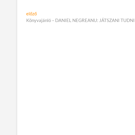
üg
Bejegyzés
Előző
előző
cikk:
Könyvajánló – DANIEL NEGREANU: JÁTSZANI TUDNI
navigáció