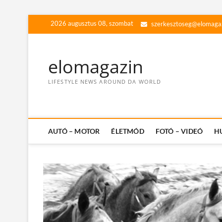
Skip
2026 augusztus 08, szombat
szerkesztoseg@elomaga
to
content
elomagazin
LIFESTYLE NEWS AROUND DA WORLD
AUTÓ – MOTOR
ÉLETMÓD
FOTÓ – VIDEÓ
H