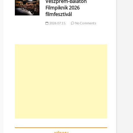
Veszprém-Balaton
Filmpiknik 2026
filmfesztivál
2026.07.15.
No Comments