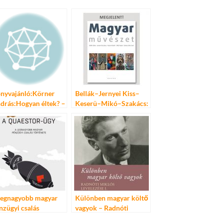
nyvajánló:Körner
Bellák–Jernyei Kiss–
drás:Hogyan éltek? –
Keserü–Mikó–Szakács:
magyar zsidók
Magyar művészet
tköznapi élete
legnagyobb magyar
Különben magyar költő
nzügyi csalás
vagyok – Radnóti
rténete – a Quaestor-
Miklós levelezése