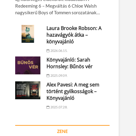
Redeeming 6 – Megváltás 6 Chloe Walsh
nagysikerű Boys of Tommen sorozatának…
Laura Brooke Robson: A
hazavágyók átka –
könyvajánló
2026.06.15.
Könyvajánló: Sarah
Hornsley: Bűnös vér
2025.09.09.
Alex Pavesi: A meg sem
történt gyilkosságok –
Könyvajánló
2025.07.28.
ZENE