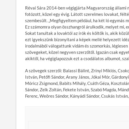
ac
w
m
u
nt
ss
Révai Sára 2014-ben végigjárta Magyarország állami 
e
itt
ail
m
er
za
fotózott, közel egy évig. Látott szerelmes lovakat, fé
b
er
bl
es
m
szembesült. „Megfigyeltem például, ha két ló egymás me
Ez számomra olyan összhangról árulkodik, melyet mi, e
o
r
t
e
Sokat tanultak a lovaktól az írók és költők is, akik kö
o
g
ezt igyekszünk bizonyítani a képek mellé helyezett idé
irodalmából válogattunk vidám és szomorkás, légiesen 
k
szövegeket, közel negyven szerzőtől. Igazán csak egyet
akiktől, ha végiglapozzuk ezt a csodálatos albumot, sz
A szövegek szerzői: Balassi Bálint, Zrínyi Miklós, Cso
István, Petőfi Sándor, Arany János, Jókai Mór, Gárdon
Móricz Zsigmond, Babits Mihály, Csáth Géza, Kosztolány
Sándor, Zelk Zoltán, Fekete István, Szabó Magda, Mán
Ferenc, Weöres Sándor, Kányádi Sándor, Csukás István,