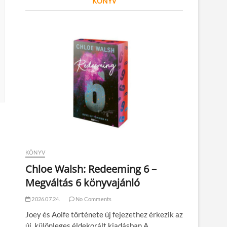
KÖNYV
KÖNYV
Chloe Walsh: Redeeming 6 –
Megváltás 6 könyvajánló
2026.07.24.
No Comments
Joey és Aoife története új fejezethez érkezik az
új, különleges éldekorált kiadásban A