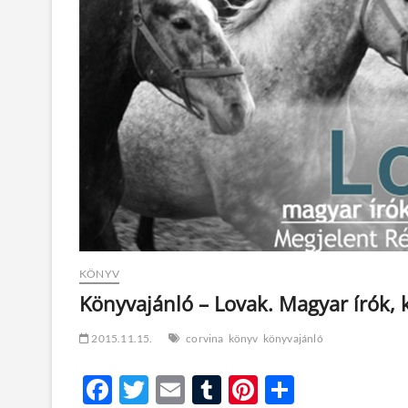
KÖNYV
Könyvajánló – Lovak. Magyar írók, k
2015.11.15.
corvina
könyv
könyvajánló
F
T
E
T
Pi
O