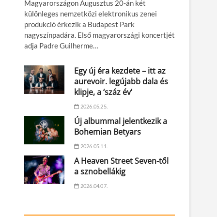
Magyarországon Augusztus 20-án két
különleges nemzetközi elektronikus zenei
produkció érkezik a Budapest Park
nagyszínpadára. Első magyarországi koncertjét
adja Padre Guilherme…
Egy új éra kezdete – itt az
aurevoir. legújabb dala és
klipje, a ‘száz év’
2026.05.25.
Új albummal jelentkezik a
Bohemian Betyars
2026.05.11.
A Heaven Street Seven-től
a sznobellákig
2026.04.07.