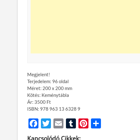
Megjelent!
Terjedelem: 96 oldal
Méret: 200 x 200 mm
Kötés: Keménytábla
Ár: 3500 Ft
ISBN: 978 963 13 6328 9
F
T
E
T
Pi
O
ac
w
m
u
nt
ss
Kapcsolódó Cikkek: