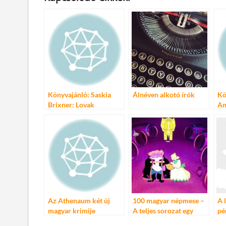
e
itt
ail
m
er
za
b
er
bl
es
m
o
r
t
e
o
g
k
Könyvajánló: Saskia
Álnéven alkotó írók
Kö
Brixner: Lovak
An
kézikönyve – Fajták –
A 
felszerelés – gondozás
hé
Az Athenaum két új
100 magyar népmese –
A 
magyar krimije
A teljes sorozat egy
pé
kötetben
tö