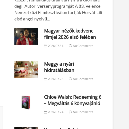
degli Autori versenyprogramját A 83. Velencei
Nemzetközi Filmfesztiválon tartják Horvát Lili
első angol nyelvű…
Magyar nézők kedvenc
filmjei 2026 első felében
2026.07.31.
No Comments
Meggy a nyári
hidratálásban
2026.07.28.
No Comments
Chloe Walsh: Redeeming 6
– Megváltás 6 könyvajánló
2026.07.24.
No Comments