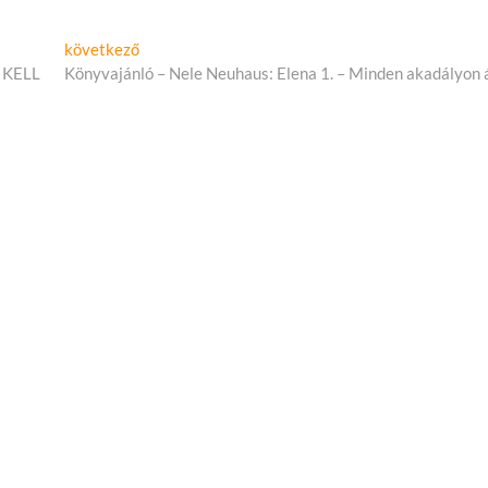
y
Következő
következő
cikk:
 KELL
Könyvajánló – Nele Neuhaus: Elena 1. – Minden akadályon 