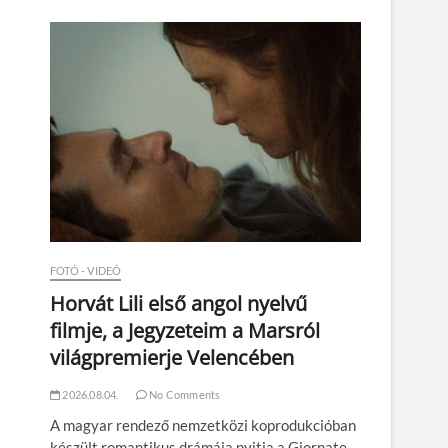
n
FOTÓ - VIDEÓ
Horvát Lili első angol nyelvű
filmje, a Jegyzeteim a Marsról
világpremierje Velencében
2026.08.04.
No Comments
A magyar rendező nemzetközi koprodukcióban
készült romantikus drámája nyitja a Giornate