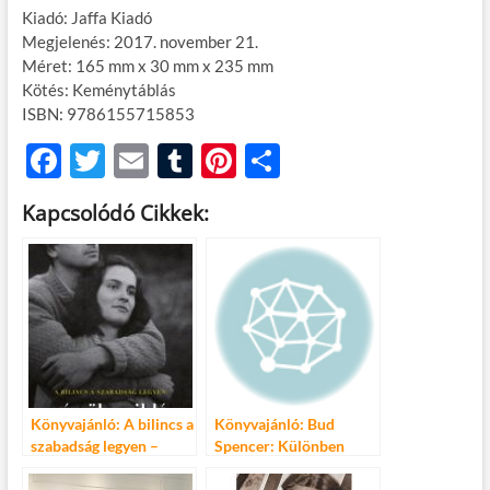
Kiadó: Jaffa Kiadó
Megjelenés: 2017. november 21.
Méret: 165 mm x 30 mm x 235 mm
Kötés: Keménytáblás
ISBN: 9786155715853
F
T
E
T
Pi
O
ac
w
m
u
nt
ss
Kapcsolódó Cikkek:
e
itt
ail
m
er
za
b
er
bl
es
m
o
r
t
e
o
g
k
Könyvajánló: A bilincs a
Könyvajánló: Bud
szabadság legyen –
Spencer: Különben
Mészöly Miklós és
dühbe jövök
Polcz Alaine levelezése