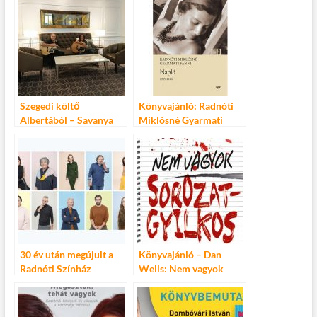
Szegedi költő
Könyvajánló: Radnóti
Albertából – Savanya
Miklósné Gyarmati
István könyv- és
Fanni: Napló 1935-
lemezbemutatója
1946
30 év után megújult a
Könyvajánló – Dan
Radnóti Színház
Wells: Nem vagyok
arculata
sorozatgyilkos