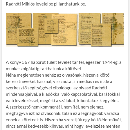
Radnóti Miklós leveleibe pillanthatunk be.
A könyv 567 háborút túlélt levelet tár fel, egészen 1944-ig, a
munkaszolgálatig tarthatunk a költővel.
Néha meglehetősen nehéz az olvasónak, hiszen a költő
keresztneveket használ, visszautal, in medias res ír, de a
szerkesztő segítségével elboldogul az olvasó Radnóti
mindennapjaival, a kiadókkal való kapcsolatával, barátokkal
való levelezéssel, megérti a szálakat, kibontakozik egy élet.
A szerkesztő nem kommentál, nem ítél, nem elemez,
meghagyva ezt az olvasónak. talán ez a legnagyobb varázsa
ennek a kötetnek is. Hiszen ha szeretjük egy költő életművét,
nincs annál kedvesebb kihívás, mint hogy levelezése mentén