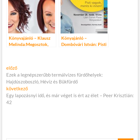
Könyvajánló – Klausz
Könyajánló –
Melinda:Megosztok,
Dombóvári István: Pisti
tehát vagyok
vagyok, ments ki innen!
Bejegyzés
Előző
előző
cikk:
Ezek a legnépszerűbb termálvizes fürdőhelyek:
navigáció
Hajdúszoboszló, Hévíz és Bükfürdő
Következő
következő
cikk:
Egy lapozásnyi idő, és már véget is ért az élet – Peer Krisztián:
42