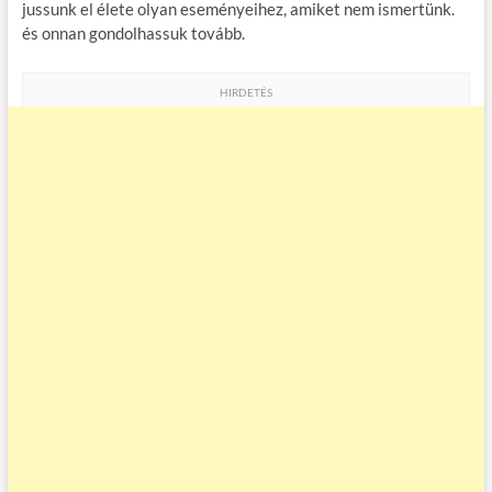
jussunk el élete olyan eseményeihez, amiket nem ismertünk.
és onnan gondolhassuk tovább.
HIRDETÉS