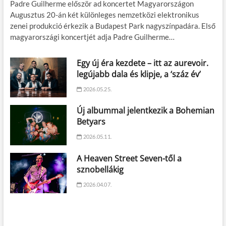
Padre Guilherme először ad koncertet Magyarországon
Augusztus 20-án két különleges nemzetközi elektronikus
zenei produkció érkezik a Budapest Park nagyszínpadára. Első
magyarországi koncertjét adja Padre Guilherme…
Egy új éra kezdete – itt az aurevoir.
legújabb dala és klipje, a ‘száz év’
2026.05.25.
Új albummal jelentkezik a Bohemian
Betyars
2026.05.11.
A Heaven Street Seven-től a
sznobellákig
2026.04.07.