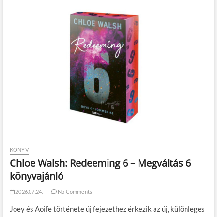
KÖNYV
Chloe Walsh: Redeeming 6 – Megváltás 6
könyvajánló
2026.07.24.
No Comments
Joey és Aoife története új fejezethez érkezik az új, különleges