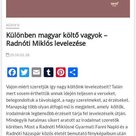
KÖNYV
Különben magyar költő vagyok –
Radnóti Miklós levelezése
2018.02.28.
F
T
E
T
Pi
O
ac
w
m
u
nt
ss
Vajon miért szeretjük így nagy költőink levelezéseit? Talán
e
itt
ail
m
er
za
mert sosem érthettük annak idején teljesen a verseket,
b
er
bl
es
m
belegondoltuk a távolságot, a nagy szerelmeket, az érzéseket.
Manapság több olyan átfogó mű is megjelent, amely költők,
o
r
t
e
irodalmárok legbensőbb érzéseit tárja fel levelezéseik útján.
o
g
Mindegyik hatalmas sikert aratott az irodalmat szeretők
körében. Most a Radnóti Miklósné Gyarmati Fanni Napló és a
k
Radnóti házaspár közös életét bemutató fényképalbum után