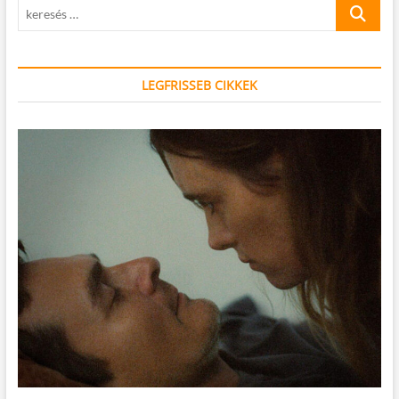
keresés
…
LEGFRISSEB CIKKEK