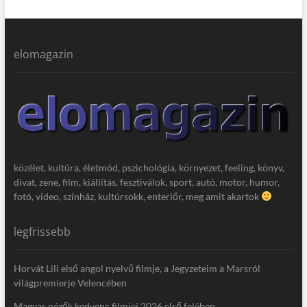
elomagazin
közélet, kultúra, életmód, pszichológia, környezet, feeling, könyv,
divat, zene, film, kiállítás, fesztiválok, sport, autó, motor, humor,
fotó, video, színház, kultúrsokk, enteriőr, meg amit akartok
legfrissebb
Horvát Lili első angol nyelvű filmje, a Jegyzeteim a Marsról
világpremierje Velencében
Magyar nézők kedvenc filmjei 2026 első felében