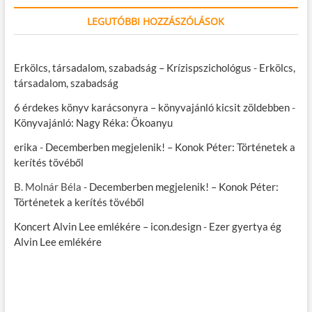
LEGUTÓBBI HOZZÁSZÓLÁSOK
Erkölcs, társadalom, szabadság – Krízispszichológus
-
Erkölcs,
társadalom, szabadság
6 érdekes könyv karácsonyra – könyvajánló kicsit zöldebben
-
Könyvajánló: Nagy Réka: Ökoanyu
erika
-
Decemberben megjelenik! – Konok Péter: Történetek a
kerítés tövéből
B. Molnár Béla
-
Decemberben megjelenik! – Konok Péter:
Történetek a kerítés tövéből
Koncert Alvin Lee emlékére – icon.design
-
Ezer gyertya ég
Alvin Lee emlékére