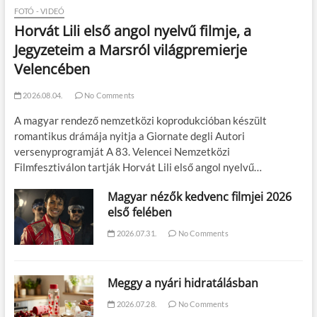
FOTÓ - VIDEÓ
Horvát Lili első angol nyelvű filmje, a
Jegyzeteim a Marsról világpremierje
Velencében
2026.08.04.
No Comments
A magyar rendező nemzetközi koprodukcióban készült
romantikus drámája nyitja a Giornate degli Autori
versenyprogramját A 83. Velencei Nemzetközi
Filmfesztiválon tartják Horvát Lili első angol nyelvű…
Magyar nézők kedvenc filmjei 2026
első felében
2026.07.31.
No Comments
Meggy a nyári hidratálásban
2026.07.28.
No Comments