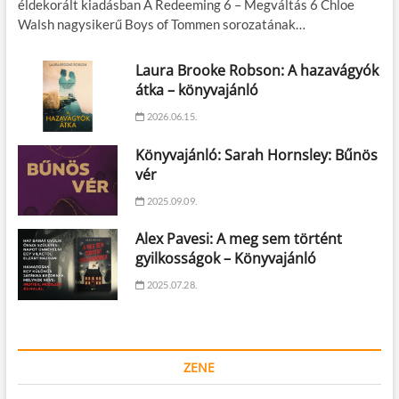
éldekorált kiadásban A Redeeming 6 – Megváltás 6 Chloe
Walsh nagysikerű Boys of Tommen sorozatának…
Laura Brooke Robson: A hazavágyók
átka – könyvajánló
2026.06.15.
Könyvajánló: Sarah Hornsley: Bűnös
vér
2025.09.09.
Alex Pavesi: A meg sem történt
gyilkosságok – Könyvajánló
2025.07.28.
ZENE