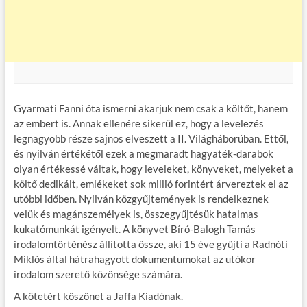
Gyarmati Fanni óta ismerni akarjuk nem csak a költőt, hanem
az embert is. Annak ellenére sikerül ez, hogy a levelezés
legnagyobb része sajnos elveszett a II. Világháborúban. Ettől,
és nyilván értékétől ezek a megmaradt hagyaték-darabok
olyan értékessé váltak, hogy leveleket, könyveket, melyeket a
költő dedikált, emlékeket sok millió forintért árvereztek el az
utóbbi időben. Nyilván közgyűjtemények is rendelkeznek
velük és magánszemélyek is, összegyűjtésük hatalmas
kukatómunkát igényelt. A könyvet Bíró-Balogh Tamás
irodalomtörténész állította össze, aki 15 éve gyűjti a Radnóti
Miklós által hátrahagyott dokumentumokat az utókor
irodalom szerető közönsége számára.
A kötetért köszönet a Jaffa Kiadónak.