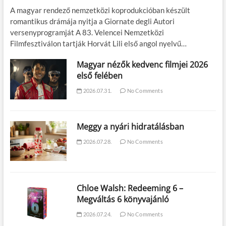
A magyar rendező nemzetközi koprodukcióban készült
romantikus drámája nyitja a Giornate degli Autori
versenyprogramját A 83. Velencei Nemzetközi
Filmfesztiválon tartják Horvát Lili első angol nyelvű…
Magyar nézők kedvenc filmjei 2026
első felében
2026.07.31.
No Comments
Meggy a nyári hidratálásban
2026.07.28.
No Comments
Chloe Walsh: Redeeming 6 –
Megváltás 6 könyvajánló
2026.07.24.
No Comments