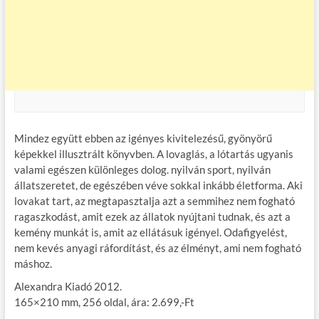
Mindez együtt ebben az igényes kivitelezésű, gyönyörű
képekkel illusztrált könyvben. A lovaglás, a lótartás ugyanis
valami egészen különleges dolog. nyilván sport, nyilván
állatszeretet, de egészében véve sokkal inkább életforma. Aki
lovakat tart, az megtapasztalja azt a semmihez nem fogható
ragaszkodást, amit ezek az állatok nyújtani tudnak, és azt a
kemény munkát is, amit az ellátásuk igényel. Odafigyelést,
nem kevés anyagi ráfordítást, és az élményt, ami nem fogható
máshoz.
Alexandra Kiadó 2012.
165×210 mm, 256 oldal, ára: 2.699,-Ft