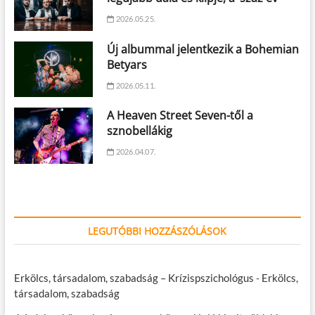
2026.05.25.
Új albummal jelentkezik a Bohemian
Betyars
2026.05.11.
A Heaven Street Seven-től a
sznobellákig
2026.04.07.
LEGUTÓBBI HOZZÁSZÓLÁSOK
Erkölcs, társadalom, szabadság – Krízispszichológus
-
Erkölcs,
társadalom, szabadság