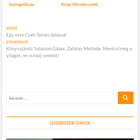
Gyöngyfűzés
King: Minden sötét,
csillag sehol
Bejegyzés
Előző
előző
cikk:
Egy este Cseh Tamás dalaival
navigáció
Következő
következő
cikk:
Könyvajánló: Salamon Gábor, Zalotay Melinda: Mentsd meg a
világot, ne csinálj semmit!
keresés
…
LEGFRISSEB CIKKEK