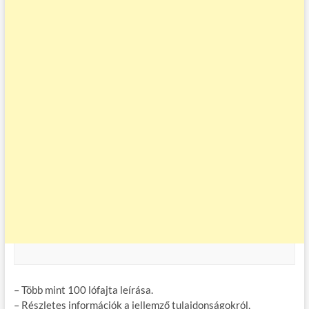
– Több mint 100 lófajta leírása.
– Részletes információk a jellemző tulajdonságokról,