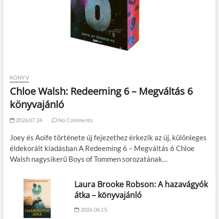
KÖNYV
Chloe Walsh: Redeeming 6 – Megváltás 6
könyvajánló
2026.07.24.
No Comments
Joey és Aoife története új fejezethez érkezik az új, különleges
éldekorált kiadásban A Redeeming 6 – Megváltás 6 Chloe
Walsh nagysikerű Boys of Tommen sorozatának…
Laura Brooke Robson: A hazavágyók
átka – könyvajánló
2026.06.15.