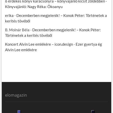
6 érdekes könyv karácsonyra – könyvajánló kicsit zöldebben
-
Könyvajánló: Nagy Réka: Ökoanyu
erika
-
Decemberben megjelenik! – Konok Péter: Történetek a
kerítés tövéből
B. Molnár Béla
-
Decemberben megjelenik! – Konok Péter:
Történetek a kerítés tövéből
Koncert Alvin Lee emlékére – icon.design
-
Ezer gyertya ég
Alvin Lee emlékére
elomagazin