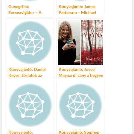
Gunagriha:
Könyvajánló: James
Sorsnavigátor – A
Patterson – Michael
tudatos sorsalakítás
Ledwidge: A harag
kézikönyve
börtönében
Könyvajánló: Daniel
Könyvajánló: Joyce
Keyes: Jóslatok az
Maynard: Lány a hegyen
őrültek házából
Könyvajánló:
Könyvajánló: Stephen