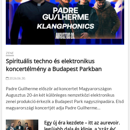
ZENE
Spirituális techno és elektronikus
koncertélmény a Budapest Parkban
2026.06.30.
Padre Guilherme először ad koncertet Magyarországon
Augusztus 20-án két különleges nemzetközi elektronikus
zenei produkció érkezik a Budapest Park nagyszínpadára. Első
magyarországi koncertjét adja Padre Guilherme…
Egy új éra kezdete – itt az aurevoir.
legújabb dala és klipje, a ‘száz év’