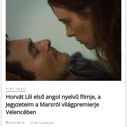
FOTÓ - VIDEÓ
Horvát Lili első angol nyelvű filmje, a
Jegyzeteim a Marsról világpremierje
Velencében
2026.08.04.
No Comments