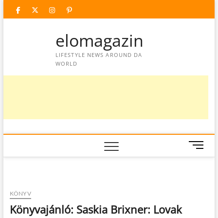
Skip
facebook
twitter
instagram
googleplus
pinterest
to
content
elomagazin
LIFESTYLE NEWS AROUND DA
WORLD
M
e
n
u
B
KÖNYV
u
Könyvajánló: Saskia Brixner: Lovak
t