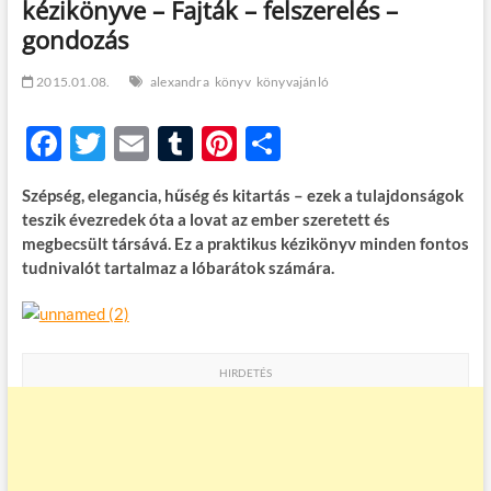
kézikönyve – Fajták – felszerelés –
t
o
gondozás
n
2015.01.08.
alexandra
könyv
könyvajánló
F
T
E
T
Pi
O
ac
w
m
u
nt
ss
Szépség, elegancia, hűség és kitartás – ezek a tulajdonságok
e
itt
ail
m
er
za
teszik évezredek óta a lovat az ember szeretett és
b
er
bl
es
m
megbecsült társává. Ez a praktikus kézikönyv minden fontos
tudnivalót tartalmaz a lóbarátok számára.
o
r
t
e
o
g
k
HIRDETÉS