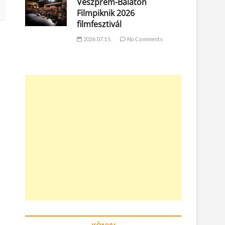
Veszprém-Balaton
Filmpiknik 2026
filmfesztivál
2026.07.15.
No Comments