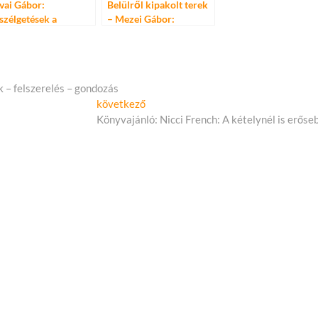
vai Gábor:
Belülről kipakolt terek
szélgetések a
– Mezei Gábor:
erelemről és a
Natúröntvény
eretetről – Csányi
lmossal és Bánki
örggyel
 – felszerelés – gondozás
Következő
következő
cikk:
Könyvajánló: Nicci French: A kételynél is erőse