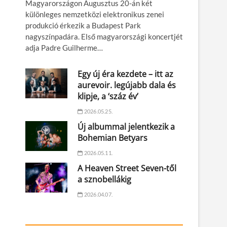
Magyarországon Augusztus 20-án két
különleges nemzetközi elektronikus zenei
produkció érkezik a Budapest Park
nagyszínpadára. Első magyarországi koncertjét
adja Padre Guilherme…
Egy új éra kezdete – itt az
aurevoir. legújabb dala és
klipje, a ‘száz év’
2026.05.25.
Új albummal jelentkezik a
Bohemian Betyars
2026.05.11.
A Heaven Street Seven-től
a sznobellákig
2026.04.07.