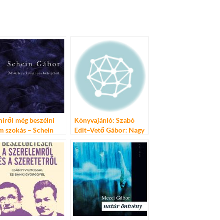
iről még beszélni
Könyvajánló: Szabó
m szokás – Schein
Edit–Vető Gábor: Nagy
bor: Üdvözlet a
séfkönyv
ntinens belsejéből