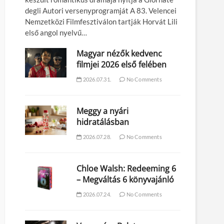
degli Autori versenyprogramját A 83. Velencei
Nemzetközi Filmfesztiválon tartják Horvát Lili
első angol nyelvű…
Magyar nézők kedvenc
filmjei 2026 első felében
2026.07.31.
No Comments
Meggy a nyári
hidratálásban
2026.07.28.
No Comments
Chloe Walsh: Redeeming 6
– Megváltás 6 könyvajánló
2026.07.24.
No Comments