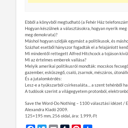
Ebből a könyvből megtudható (a Fehér Ház telefonszám
Hogyan készülnek a választásokra, hogyan nyerik meg és
meg demokrata)?
Máshol hogyan szidják egymást a politikusok, és másho
Százhat esetből hányszor fogadták el a felajánlott ken
Mi mindentől rettegett Alfred Hitchcock a tojáson kívü
Mi az értelmes emberek vallása?
Melyik amerikai politikusról mondták: mocskos fecsegő, 
gazember, esküszegő, csaló, zsarnok, mészáros, útonáll
És a jutalomkérdés:
Lesz-e a tyúkszarból csirkesaláta… a szent tehénből h
A tudósok szerint a világegyetem protonból, elektronbó
Save the Word-Do Nothing – 1100 választási idézet / 
Alexandra Kiadó 2009.
125×195 mm, 256 oldal, ára: 1.999,-Ft