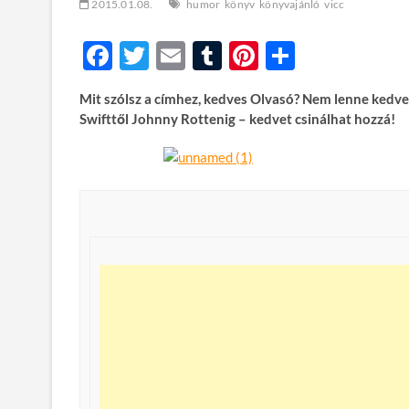
2015.01.08.
humor
könyv
könyvajánló
vicc
F
T
E
T
Pi
O
ac
w
m
u
nt
ss
Mit szólsz a címhez, kedves Olvasó? Nem lenne kedv
e
itt
ail
m
er
za
Swifttől Johnny Rottenig – kedvet csinálhat hozzá!
b
er
bl
es
m
o
r
t
e
o
g
k