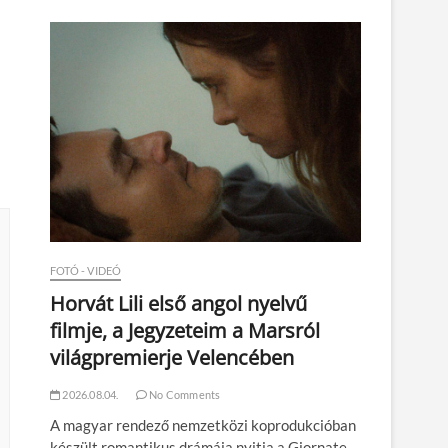
n
FOTÓ - VIDEÓ
Horvát Lili első angol nyelvű
filmje, a Jegyzeteim a Marsról
világpremierje Velencében
2026.08.04.
No Comments
A magyar rendező nemzetközi koprodukcióban
készült romantikus drámája nyitja a Giornate