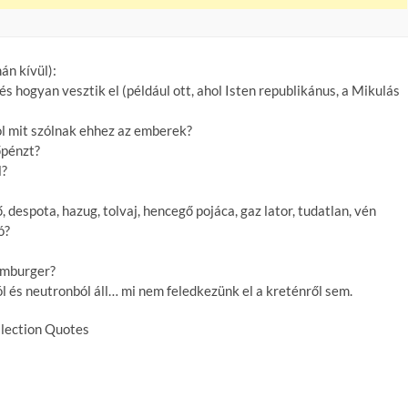
án kívül):
 hogyan vesztik el (például ott, ahol Isten republikánus, a Mikulás
l mit szólnak ehhez az emberek?
őpénzt?
l?
despota, hazug, tolvaj, hencegő pojáca, gaz lator, tudatlan, vén
ó?
amburger?
l és neutronból áll… mi nem feledkezünk el a kreténről sem.
Election Quotes