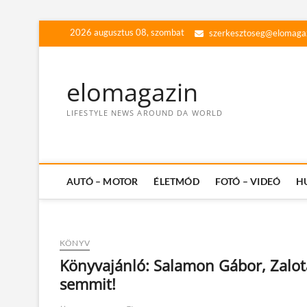
Skip
2026 augusztus 08, szombat
szerkesztoseg@elomaga
to
content
elomagazin
LIFESTYLE NEWS AROUND DA WORLD
AUTÓ – MOTOR
ÉLETMÓD
FOTÓ – VIDEÓ
H
KÖNYV
Könyvajánló: Salamon Gábor, Zalota
semmit!