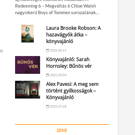
Redeeming 6 – Megváltás 6 Chloe Walsh
nagysikerű Boys of Tommen sorozatának…
Laura Brooke Robson: A
hazavágyók átka –
könyvajánló
bb
2026.06.15.
Könyvajánló: Sarah
Hornsley: Bűnös vér
2025.09.09.
Alex Pavesi: A meg sem
történt gyilkosságok –
Könyvajánló
2025.07.28.
ZENE