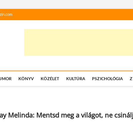
zin.com
UMOR
KÖNYV
KÖZÉLET
KULTÚRA
PSZICHOLÓGIA
Z
y Melinda: Mentsd meg a világot, ne csinál