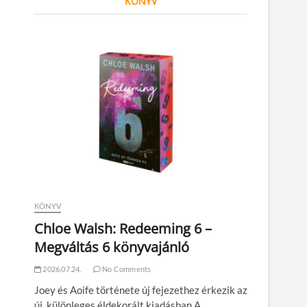
KÖNYV
KÖNYV
Chloe Walsh: Redeeming 6 –
Megváltás 6 könyvajánló
2026.07.24.
No Comments
Joey és Aoife története új fejezethez érkezik az
új, különleges éldekorált kiadásban A