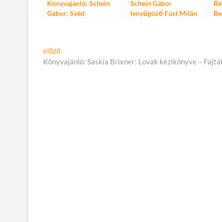
Könyvajánló: Schein
Schein Gábor
Ré
Gábor: Svéd
lenyűgöző Füst Milán
Be
monográfiája
sz
sz
Vi
Bejegyzés
Előző
előző
Gy
cikk:
Könyvajánló: Saskia Brixner: Lovak kézikönyve – Fajták
navigáció