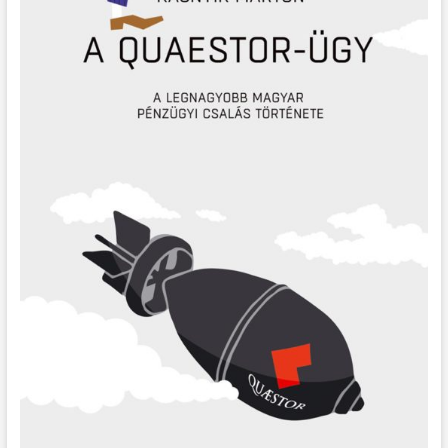
t
o
n