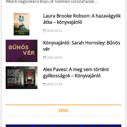
Walsh nagysikerű Boys of Tommen sorozatának…
Laura Brooke Robson: A hazavágyók
átka – könyvajánló
2026.06.15.
Könyvajánló: Sarah Hornsley: Bűnös
vér
2025.09.09.
Alex Pavesi: A meg sem történt
gyilkosságok – Könyvajánló
2025.07.28.
ZENE