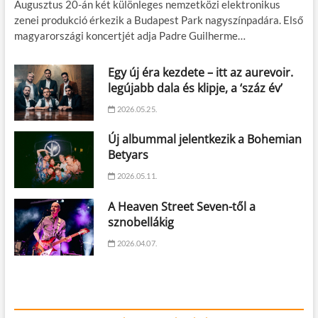
Augusztus 20-án két különleges nemzetközi elektronikus
zenei produkció érkezik a Budapest Park nagyszínpadára. Első
magyarországi koncertjét adja Padre Guilherme…
Egy új éra kezdete – itt az aurevoir.
legújabb dala és klipje, a ‘száz év’
2026.05.25.
Új albummal jelentkezik a Bohemian
Betyars
2026.05.11.
A Heaven Street Seven-től a
sznobellákig
2026.04.07.