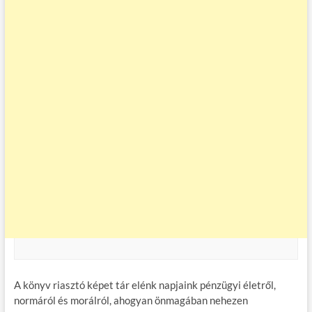
A könyv riasztó képet tár elénk napjaink pénzügyi életről,
normáról és morálról, ahogyan önmagában nehezen