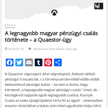
KÖNYV
A legnagyobb magyar pénzügyi csalás
története – a Quaestor-ügy
2018.02.19.
athenaeum
könyvajánló
pénzügy
F
T
E
T
Pi
O
ac
w
m
u
nt
ss
A Quaestor cégcsoport által végrehajtott, fedezet nélküli
e
itt
ail
m
er
za
pénzügyi tranzakciók, s a törvényszerűen ebből előbb-utóbb
b
er
bl
es
m
bekövetkező pénzügyi bukás – ha nem is biztos, hogy
kiérdemli „a legnagyobb magyar pénzügyi csalás” címet, de –
o
r
t
e
kétségkívül napjaink egyik legnagyobb csalása. Kasnyik
o
g
Csaba az index újságírójaként tárta fel az ügyet – amennyiben
ennyire rövid idővel a bukás után lehet egyáltalán teljes körű