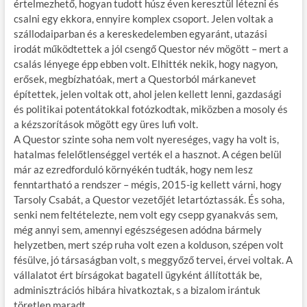
értelmezhető, hogyan tudott húsz éven keresztül létezni és
csalni egy ekkora, ennyire komplex csoport. Jelen voltak a
szállodaiparban és a kereskedelemben egyaránt, utazási
irodát működtettek a jól csengő Questor név mögött – mert a
csalás lényege épp ebben volt. Elhitték nekik, hogy nagyon,
erősek, megbízhatóak, mert a Questorból márkanevet
építettek, jelen voltak ott, ahol jelen kellett lenni, gazdasági
és politikai potentátokkal fotózkodtak, miközben a mosoly és
a kézszorítások mögött egy üres lufi volt.
A Questor szinte soha nem volt nyereséges, vagy ha volt is,
hatalmas felelőtlenséggel verték el a hasznot. A cégen belül
már az ezredforduló környékén tudták, hogy nem lesz
fenntartható a rendszer – mégis, 2015-ig kellett várni, hogy
Tarsoly Csabát, a Questor vezetőjét letartóztassák. És soha,
senki nem feltételezte, nem volt egy csepp gyanakvás sem,
még annyi sem, amennyi egészségesen adódna bármely
helyzetben, mert szép ruha volt ezen a kolduson, szépen volt
fésülve, jó társaságban volt, s meggyőző tervei, érvei voltak. A
vállalatot ért bírságokat bagatell ügyként állították be,
adminisztrációs hibára hivatkoztak, s a bizalom irántuk
töretlen maradt.