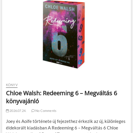
KÖNYV
Chloe Walsh: Redeeming 6 – Megváltás 6
könyvajánló
2026.07.24.
No Comments
Joey és Aoife története új fejezethez érkezik az új, különleges
éldekorált kiadásban A Redeeming 6 – Megváltás 6 Chloe