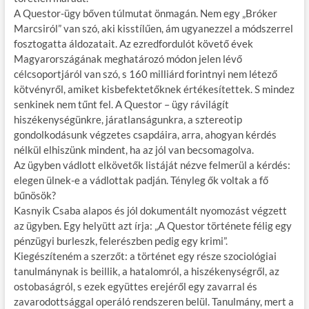
A Questor-ügy bőven túlmutat önmagán. Nem egy „Bróker
Marcsiról” van szó, aki kisstílűen, ám ugyanezzel a módszerrel
fosztogatta áldozatait. Az ezredfordulót követő évek
Magyarországának meghatározó módon jelen lévő
célcsoportjáról van szó, s 160 milliárd forintnyi nem létező
kötvényről, amiket kisbefektetőknek értékesítettek. S mindez
senkinek nem tűnt fel. A Questor – ügy rávilágít
hiszékenységünkre, járatlanságunkra, a sztereotip
gondolkodásunk végzetes csapdáira, arra, ahogyan kérdés
nélkül elhiszünk mindent, ha az jól van becsomagolva.
Az ügyben vádlott elkövetők listáját nézve felmerül a kérdés:
elegen ülnek-e a vádlottak padján. Tényleg ők voltak a fő
bűnösök?
Kasnyik Csaba alapos és jól dokumentált nyomozást végzett
az ügyben. Egy helyütt azt írja: „A Questor története félig egy
pénzügyi burleszk, felerészben pedig egy krimi”.
Kiegészíteném a szerzőt: a történet egy része szociológiai
tanulmánynak is beillik, a hatalomról, a hiszékenységről, az
ostobaságról, s ezek együttes erejéről egy zavarral és
zavarodottsággal operáló rendszeren belül. Tanulmány, mert a