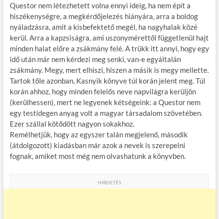
Questor nem létezhetett volna ennyi ideig, ha nem épít a
hiszékenységre, a megkérdőjelezés hiányára, arra a boldog
nyáladzásra, amit a kisbefektető megél, ha nagyhalak közé
kerül. Arra a kapzsiságra, ami uszonymérettől függetlenül hajt
minden halat előre a zsákmány felé. A trükk itt annyi, hogy egy
idő után már nem kérdezi meg senki, van-e egyáltalán
zsákmány. Megy, mert elhiszi, hiszen a másik is megy mellette.
Tartok tőle azonban, Kasnyik könyve túl korán jelent meg. Túl
korán ahhoz, hogy minden felelős neve napvilágra kerüljön
(kerülhessen), mert ne legyenek kétségeink: a Questor nem
egy testidegen anyag volt a magyar társadalom szövetében.
Ezer szállal kötődött nagyon sokakhoz.
Remélhetjük, hogy az egyszer talán megjelenő, második
(átdolgozott) kiadásban már azok a nevek is szerepelni
fognak, amiket most még nem olvashatunk a könyvben.
HIRDETÉS