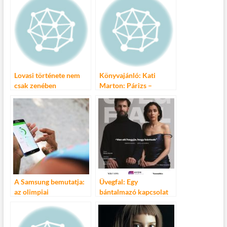
Lovasi története nem
Könyvajánló: Kati
csak zenében
Marton: Párizs –
szerelmeim története
A Samsung bemutatja:
Üvegfal: Egy
az olimpiai
bántalmazó kapcsolat
reménységek megható
története
története Morgan
Neville rendezésében