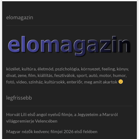
elomagazin
közélet, kultúra, életmód, pszichológia, környezet, feeling, könyv,
divat, zene, film, kiállítás, fesztiválok, sport, autó, motor, humor,
fotó, video, színház, kultúrsokk, enteriőr, meg amit akartok
legfrissebb
Horvát Lili első angol nyelvű filmje, a Jegyzeteim a Marsról
világpremierje Velencében
Magyar nézők kedvenc filmjei 2026 első felében