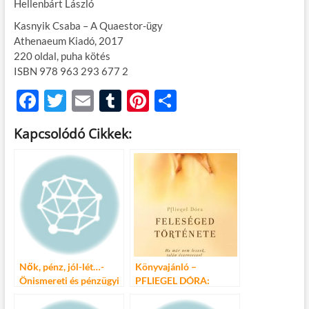
Hellenbárt László
Kasnyik Csaba – A Quaestor-ügy
Athenaeum Kiadó, 2017
220 oldal, puha kötés
ISBN 978 963 293 677 2
F
T
E
T
Pi
O
ac
w
m
u
nt
ss
Kapcsolódó Cikkek:
e
itt
ail
m
er
za
b
er
bl
es
m
o
r
t
e
o
g
k
Nők, pénz, jól-lét…-
Könyvajánló –
Önismereti és pénzügyi
PFLIEGEL DÓRA:
tudatosság-fejlesztő
Feleséged története
képzés