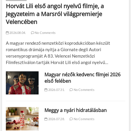
Horvát Lili első angol nyelvű filmje, a
Jegyzeteim a Marsról világpremierje
Velencében
2026.08.04.
No Comments
A magyar rendező nemzetközi koprodukcióban készült
romantikus drámája nyitja a Giornate degli Autori
versenyprogramját A 83. Velencei Nemzetközi
Filmfesztiválon tartják Horvát Lili első angol nyelvű…
Magyar nézők kedvenc filmjei 2026
első felében
2026.07.31.
No Comments
Meggy a nyári hidratálásban
2026.07.28.
No Comments