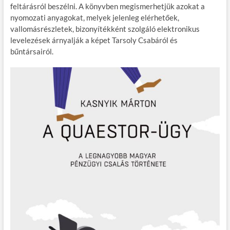
k
feltárásról beszélni. A könyvben megismerhetjük azokat a
nyomozati anyagokat, melyek jelenleg elérhetőek,
vallomásrészletek, bizonyítékként szolgáló elektronikus
levelezések árnyalják a képet Tarsoly Csabáról és
bűntársairól.