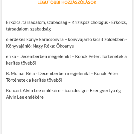
LEGUTÓBBI HOZZÁSZÓLÁSOK
Erkölcs, társadalom, szabadság – Krízispszichológus
-
Erkölcs,
társadalom, szabadság
6 érdekes könyv karácsonyra – könyvajánló kicsit zöldebben
-
Könyvajánló: Nagy Réka: Ökoanyu
erika
-
Decemberben megjelenik! – Konok Péter: Történetek a
kerítés tövéből
B. Molnár Béla
-
Decemberben megjelenik! – Konok Péter:
Történetek a kerítés tövéből
Koncert Alvin Lee emlékére – icon.design
-
Ezer gyertya ég
Alvin Lee emlékére