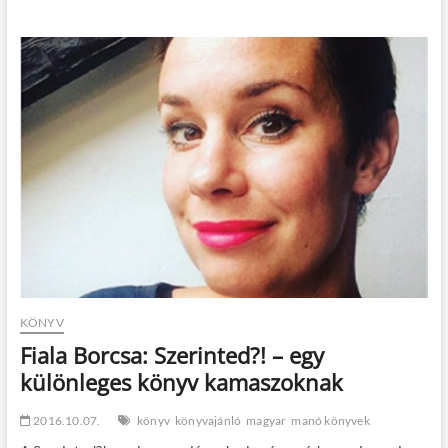
tudod,
mit
adj
karácsonyra?
A
Manó
Könyvek
megoldják!
KÖNYV
Fiala Borcsa: Szerinted?! – egy
különleges könyv kamaszoknak
2016.10.07.
könyv
könyvajánló
magyar
manó könyvek