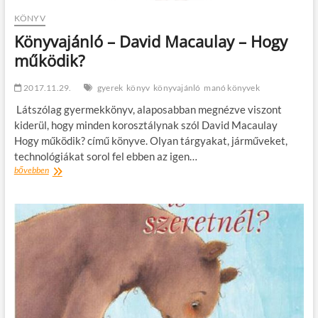
KÖNYV
Könyvajánló – David Macaulay – Hogy
működik?
2017.11.29.
gyerek
könyv
könyvajánló
manó könyvek
Látszólag gyermekkönyv, alaposabban megnézve viszont
kiderül, hogy minden korosztálynak szól David Macaulay
Hogy működik? című könyve. Olyan tárgyakat, járműveket,
technológiákat sorol fel ebben az igen…
Könyvajánló
bővebben
–
David
Macaulay
–
Hogy
működik?