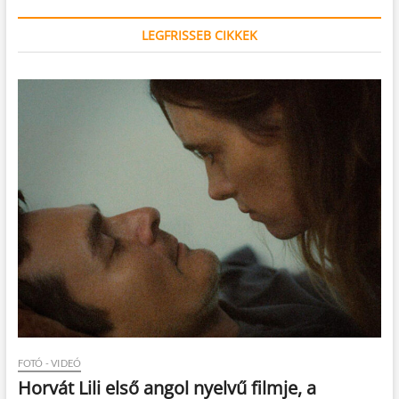
LEGFRISSEB CIKKEK
FOTÓ - VIDEÓ
Horvát Lili első angol nyelvű filmje, a