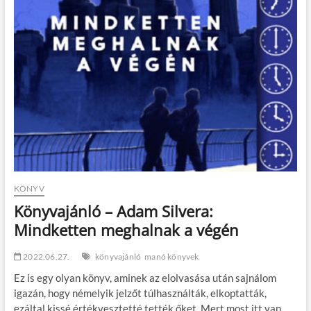
t
o
n
KÖNYV
Könyvajánló – Adam Silvera:
Mindketten meghalnak a végén
2022.06.27.
könyvajánló
manó könyvek
Ez is egy olyan könyv, aminek az elolvasása után sajnálom
igazán, hogy némelyik jelzőt túlhasználták, elkoptatták,
ezáltal kissé értékvesztetté tették őket. Mert most itt van…