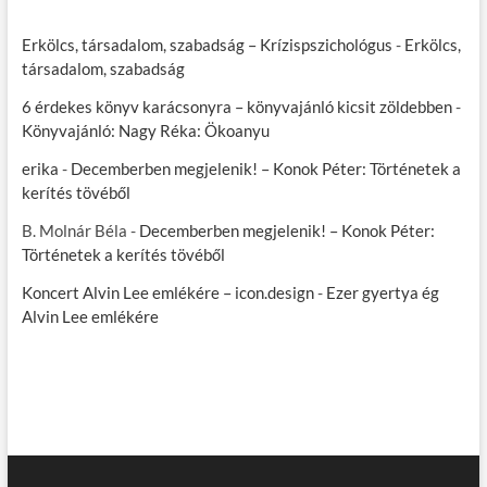
Erkölcs, társadalom, szabadság – Krízispszichológus
-
Erkölcs,
társadalom, szabadság
6 érdekes könyv karácsonyra – könyvajánló kicsit zöldebben
-
Könyvajánló: Nagy Réka: Ökoanyu
erika
-
Decemberben megjelenik! – Konok Péter: Történetek a
kerítés tövéből
B. Molnár Béla
-
Decemberben megjelenik! – Konok Péter:
Történetek a kerítés tövéből
Koncert Alvin Lee emlékére – icon.design
-
Ezer gyertya ég
Alvin Lee emlékére