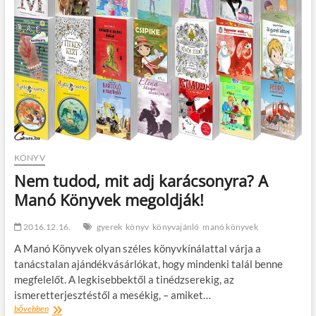
is
szeretnél?
KÖNYV
Nem tudod, mit adj karácsonyra? A
Manó Könyvek megoldják!
2016.12.16.
gyerek
könyv
könyvajánló
manó könyvek
A Manó Könyvek olyan széles könyvkínálattal várja a
tanácstalan ajándékvásárlókat, hogy mindenki talál benne
megfelelőt. A legkisebbektől a tinédzserekig, az
ismeretterjesztéstől a mesékig, – amiket…
Nem
bővebben