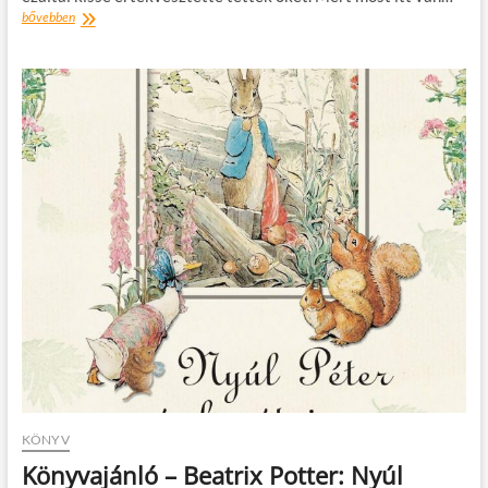
Könyvajánló
bővebben
–
Adam
Silvera:
Mindketten
meghalnak
a
végén
KÖNYV
Könyvajánló – Beatrix Potter: Nyúl