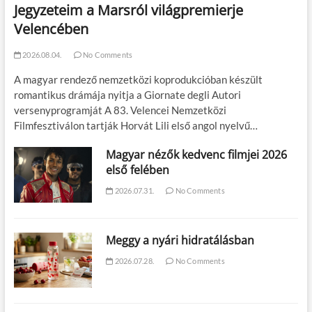
Jegyzeteim a Marsról világpremierje
Velencében
2026.08.04.
No Comments
A magyar rendező nemzetközi koprodukcióban készült
romantikus drámája nyitja a Giornate degli Autori
versenyprogramját A 83. Velencei Nemzetközi
Filmfesztiválon tartják Horvát Lili első angol nyelvű…
Magyar nézők kedvenc filmjei 2026
első felében
2026.07.31.
No Comments
Meggy a nyári hidratálásban
2026.07.28.
No Comments