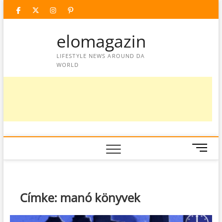
Skip
facebook
twitter
instagram
googleplus
pinterest
to
content
elomagazin
LIFESTYLE NEWS AROUND DA
WORLD
M
e
n
u
B
Címke:
manó könyvek
u
t