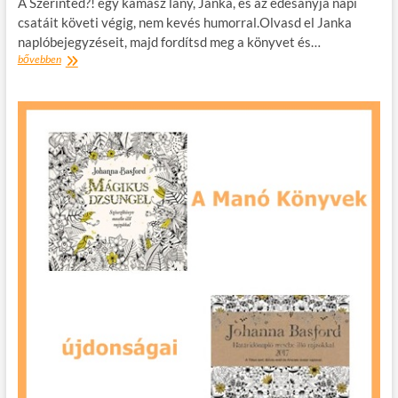
A Szerinted?! egy kamasz lány, Janka, és az édesanyja napi
csatáit követi végig, nem kevés humorral.Olvasd el Janka
naplóbejegyzéseit, majd fordítsd meg a könyvet és…
Fiala
bővebben
Borcsa:
Szerinted?!
–
egy
különleges
könyv
kamaszoknak