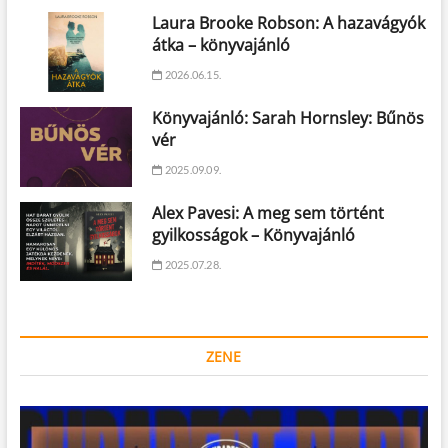
Laura Brooke Robson: A hazavágyók
átka – könyvajánló
2026.06.15.
Könyvajánló: Sarah Hornsley: Bűnös
vér
2025.09.09.
Alex Pavesi: A meg sem történt
gyilkosságok – Könyvajánló
2025.07.28.
ZENE