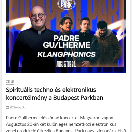
ZENE
Spirituális techno és elektronikus
koncertélmény a Budapest Parkban
2026.06.30.
Padre Guilherme először ad koncertet Magyarországon
Augusztus 20-án két különleges nemzetközi elektronikus
zenei produkció érkezik a Budapest Park nagyszínpadára. Első