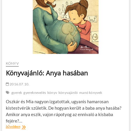
KÖNYV
Könyvajánló: Anya hasában
2016.07.10.
gyerek
gyereknevelés
könyv
könyvajánló
manó könyvek
Oszkár és Mia nagyon izgatottak, ugyanis hamarosan
kistestvérük születik. De hogyan került a baba anya hasába?
Amikor anya eszik, vajon rápotyog az ennivaló a kisbaba
fejére?…
Könyvajánló:
bővebben