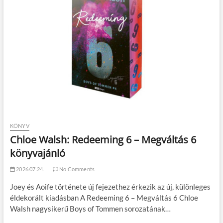
KÖNYV
Chloe Walsh: Redeeming 6 – Megváltás 6
könyvajánló
2026.07.24.
No Comments
Joey és Aoife története új fejezethez érkezik az új, különleges
éldekorált kiadásban A Redeeming 6 – Megváltás 6 Chloe
Walsh nagysikerű Boys of Tommen sorozatának…