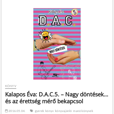
Anya
hasában
KÖNYV
Kalapos Éva: D.A.C.5. – Nagy döntések…
és az érettség mérő bekapcsol
2016.05.04.
gyerek
könyv
könyvajánló
manó könyvek