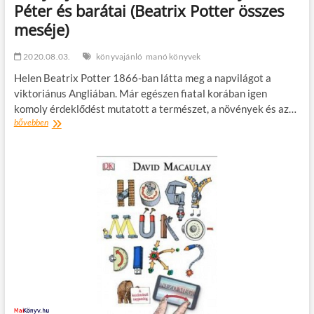
Péter és barátai (Beatrix Potter összes
meséje)
2020.08.03.
könyvajánló
manó könyvek
Helen Beatrix Potter 1866-ban látta meg a napvilágot a
viktoriánus Angliában. Már egészen fiatal korában igen
komoly érdeklődést mutatott a természet, a növények és az…
Könyvajánló
bővebben
–
Beatrix
Potter:
Nyúl
Péter
és
barátai
(Beatrix
Potter
összes
meséje)