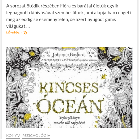
A sorozat ötödik részében Flóra és barátai életük egyik
legnagyobb kihívásával szembesülnek, ami alapjaiban rengeti
meg az eddig se eseménytelen, de azért nyugodt gimis
világukat.…
Kalapos
bővebben
Éva:
D.A.C.5.
–
Nagy
döntések…
és
az
érettség
mérő
bekapcsol
KÖNYV
PSZICHOLÓGIA