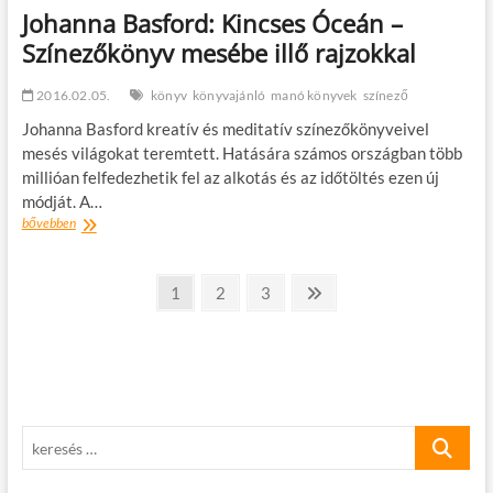
Johanna Basford: Kincses Óceán –
Színezőkönyv mesébe illő rajzokkal
2016.02.05.
könyv
könyvajánló
manó könyvek
színező
Johanna Basford kreatív és meditatív színezőkönyveivel
mesés világokat teremtett. Hatására számos országban több
millióan felfedezhetik fel az alkotás és az időtöltés ezen új
módját. A…
Johanna
bővebben
Basford:
Kincses
Bejegyzések
Óceán
oldal
oldal
oldal
Következő
1
2
3
–
oldal
lapozása
Színezőkönyv
mesébe
illő
rajzokkal
keresés
…