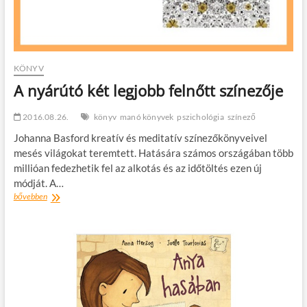
KÖNYV
A nyárútó két legjobb felnőtt színezője
2016.08.26.
könyv
manó könyvek
pszichológia
színező
Johanna Basford kreatív és meditatív színezőkönyveivel
mesés világokat teremtett. Hatására számos országában több
millióan fedezhetik fel az alkotás és az időtöltés ezen új
módját. A…
A
bővebben
nyárútó
két
legjobb
felnőtt
színezője