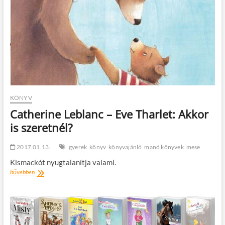
KÖNYV
Catherine Leblanc – Eve Tharlet: Akkor
is szeretnél?
2017.01.13.
gyerek
könyv
könyvajánló
manó könyvek
mese
Kismackót nyugtalanítja valami.
Catherine
bővebben
Leblanc
–
Eve
Tharlet:
Akkor