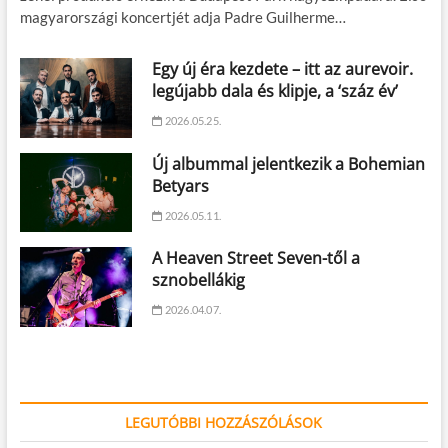
magyarországi koncertjét adja Padre Guilherme…
Egy új éra kezdete – itt az aurevoir.
legújabb dala és klipje, a ‘száz év’
2026.05.25.
Új albummal jelentkezik a Bohemian
Betyars
2026.05.11.
A Heaven Street Seven-től a
sznobellákig
2026.04.07.
LEGUTÓBBI HOZZÁSZÓLÁSOK