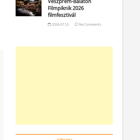
Veszprém-Balaton
Filmpiknik 2026
filmfesztivál
2026.07.15.
No Comments