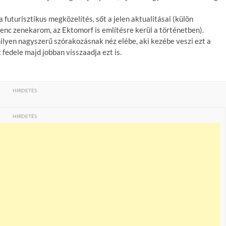
futurisztikus megközelítés, sőt a jelen aktualitásai (külön
enc zenekarom, az Ektomorf is említésre kerül a történetben).
milyen nagyszerű szórakozásnak néz elébe, aki kezébe veszi ezt a
t fedele majd jobban visszaadja ezt is.
HIRDETÉS
HIRDETÉS