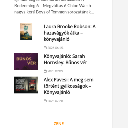
Redeeming 6 – Megváltás 6 Chloe Walsh
nagysikerű Boys of Tommen sorozatának…
Laura Brooke Robson: A
hazavágyók átka –
könyvajánló
2026.06.15.
Könyvajánló: Sarah
Hornsley: Bűnös vér
2025.09.09.
Alex Pavesi: A meg sem
történt gyilkosságok –
Könyvajánló
2025.07.28.
ZENE