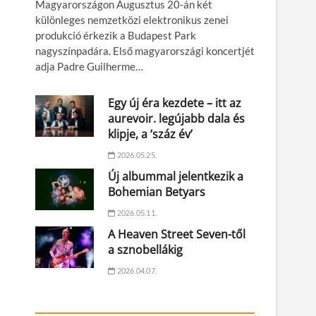
Magyarországon Augusztus 20-án két
különleges nemzetközi elektronikus zenei
produkció érkezik a Budapest Park
nagyszínpadára. Első magyarországi koncertjét
adja Padre Guilherme…
Egy új éra kezdete – itt az
aurevoir. legújabb dala és
klipje, a ‘száz év’
2026.05.25.
Új albummal jelentkezik a
Bohemian Betyars
2026.05.11.
A Heaven Street Seven-től
a sznobellákig
2026.04.07.