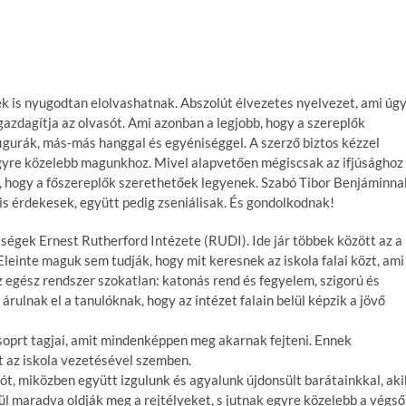
tek is nyugodtan elolvashatnak. Abszolút élvezetes nyelvezet, ami úg
zdagítja az olvasót. Ami azonban a legjobb, hogy a szereplők
igurák, más-más hanggal és egyéniséggel. A szerző biztos kézzel
 egyre közelebb magunkhoz. Mivel alapvetően mégiscsak az ifjúsághoz
ba, hogy a főszereplők szerethetőek legyenek. Szabó Tibor Benjáminna
 is érdekesek, együtt pedig zseniálisak. És gondolkodnak!
tségek Ernest Rutherford Intézete (RUDI). Ide jár többek között az a
. Eleinte maguk sem tudják, hogy mit keresnek az iskola falai közt, ami
 egész rendszer szokatlan: katonás rend és fegyelem, szigorú és
ulnak el a tanulóknak, hogy az intézet falain belül képzik a jövő
prt tagjai, amit mindenképpen meg akarnak fejteni. Ennek
t az iskola vezetésével szemben.
ót, miközben együtt izgulunk és agyalunk újdonsült barátainkkal, aki
lül maradva oldják meg a rejtélyeket, s jutnak egyre közelebb a végső