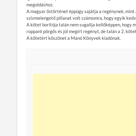
megoldáshoz.
A magyar őstörténet éppúgy sajátja a regénynek, mint a 
szívmelengető pillanat volt számomra, hogy egyik kedv
A kötet borítója talán nem sugallja kellőképpen, hogy 
roppant pörgős és jól megírt regényt, de talán a 2. köte
A kötetért köszönet a Manó Könyvek kiadónak.