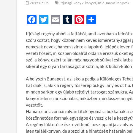
2015.05.05.
ifjúsági
könyv
könyvajánló
manó könyvek
F
T
E
T
Pi
O
ac
w
m
u
nt
ss
Ifjúsági regény abból a fajtából, amit azonban a felnőt
e
itt
ail
m
er
za
szórakoztat, hogy közben nem kevés ismeretanyaggal ga
b
er
bl
es
m
nemcsak nevek, hanem szinte a lapokról lelépő eleven f
vezeti hőseit, miközben oldalról oldalra érezzük öket
o
r
t
e
szól a könyv, ezért talán még nagyobb súllyal esik lat
o
g
sikerül egy olyan társaságot alkotnia, akik külön-külön
k
A helyszín Budapest, az iskola pedig a Különleges Tehe
hat diák is, akik a regény főszereplői.Egy lány és öt fiú
minden sarkon egy újabb rejtélyt tartogat számukra. Az
könyörtelen szankcionálás, miközben mindössze annyit ár
vezetőit.
Hamarosan azonban olyan titok nyomára bukkanak a cso
köszönhetően forrnak egységbe és veszik fel a kesztyű
A regény lüktetése észrevétlenül beszippantja az olvas
igen találékonyan, de abszolút a hihetőség határain be