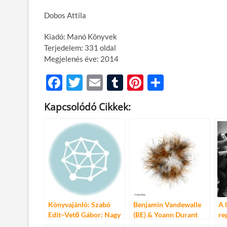
Dobos Attila
Kiadó: Manó Könyvek
Terjedelem: 331 oldal
Megjelenés éve: 2014
F
T
E
T
Pi
O
ac
w
m
u
nt
ss
Kapcsolódó Cikkek:
e
itt
ail
m
er
za
b
er
bl
es
m
o
r
t
e
o
g
k
Könyvajánló: Szabó
Benjamin Vandewalle
A 
Edit–Vető Gábor: Nagy
(BE) & Yoann Durant
re
séfkönyv
(FR) & Soharóza (HU):
Be