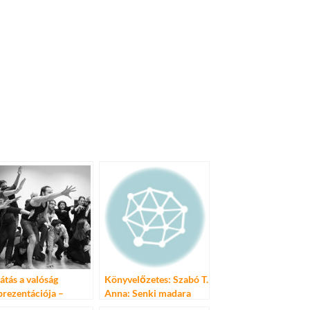
látás a valóság
Könyvelőzetes: Szabó T.
prezentációja –
Anna: Senki madara
njamin Vandewalle &