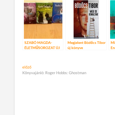
Hear
Yo
So
SZABÓ MAGDA-
Megjelent Bödőcs Tibor
Mi
ÉLETMŰSOROZAT ÚJ
új könyve
En
KIADÁSBAN
Ma
Li
ka
Bejegyzés
Előző
előző
cikk:
Könyvajánló: Roger Hobbs: Ghostman
navigáció