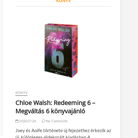
KÖNYV
KÖNYV
Chloe Walsh: Redeeming 6 –
Megváltás 6 könyvajánló
2026.07.24.
No Comments
Joey és Aoife története új fejezethez érkezik az
új, különleges éldekorált kiadásban A