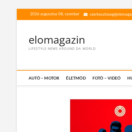
Skip
2026 augusztus 08, szombat
szerkesztoseg@elomaga
to
content
elomagazin
LIFESTYLE NEWS AROUND DA WORLD
AUTÓ – MOTOR
ÉLETMÓD
FOTÓ – VIDEÓ
H