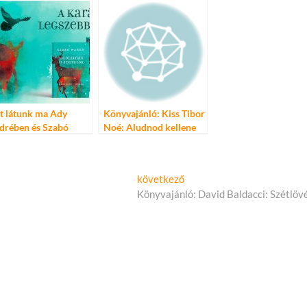
ann Durant &
haróza: Hear
t látunk ma Ady
Könyvajánló: Kiss Tibor
drében és Szabó
Noé: Aludnod kellene
gdában? – Elindult a
bri karácsonyi
mpánya
Következő
következő
cikk:
Könyvajánló: David Baldacci: Szétlöv