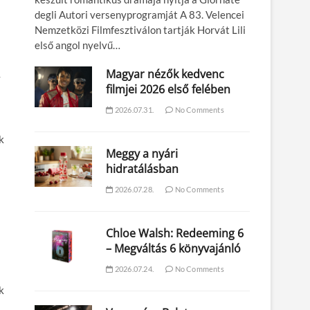
degli Autori versenyprogramját A 83. Velencei
Nemzetközi Filmfesztiválon tartják Horvát Lili
első angol nyelvű…
Magyar nézők kedvenc
y
filmjei 2026 első felében
2026.07.31.
No Comments
k
Meggy a nyári
hidratálásban
2026.07.28.
No Comments
Chloe Walsh: Redeeming 6
– Megváltás 6 könyvajánló
2026.07.24.
No Comments
k