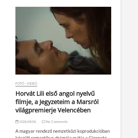
n
FOTÓ - VIDEÓ
Horvát Lili első angol nyelvű
filmje, a Jegyzeteim a Marsról
világpremierje Velencében
2026.08.04.
No Comments
A magyar rendező nemzetközi koprodukcióban
készült romantikus drámája nyitja a Giornate