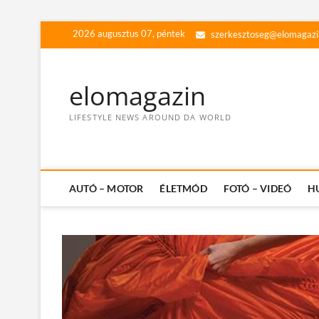
Skip
2026 augusztus 07, péntek
szerkesztoseg@elomagazi
to
content
elomagazin
LIFESTYLE NEWS AROUND DA WORLD
AUTÓ – MOTOR
ÉLETMÓD
FOTÓ – VIDEÓ
H