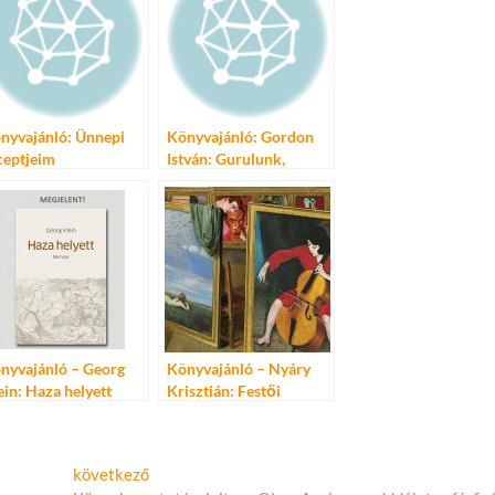
nyvajánló: Ünnepi
Könyvajánló: Gordon
ceptjeim
István: Gurulunk,
repülünk
nyvajánló – Georg
Könyvajánló – Nyáry
ein: Haza helyett
Krisztián: Festői
szerelmek
Következő
következő