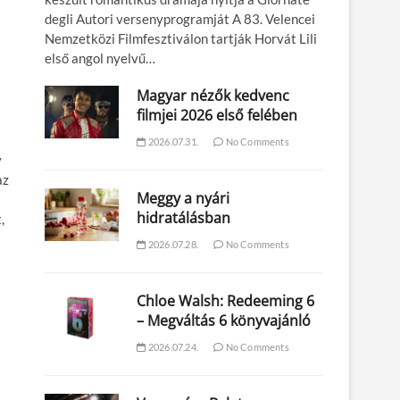
degli Autori versenyprogramját A 83. Velencei
Nemzetközi Filmfesztiválon tartják Horvát Lili
első angol nyelvű…
Magyar nézők kedvenc
filmjei 2026 első felében
2026.07.31.
No Comments
y
az
Meggy a nyári
hidratálásban
,
2026.07.28.
No Comments
Chloe Walsh: Redeeming 6
– Megváltás 6 könyvajánló
2026.07.24.
No Comments