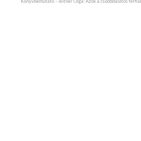
cikk:
Könyvbemutató – leitner Olga: Azok a csodddálatos férfia