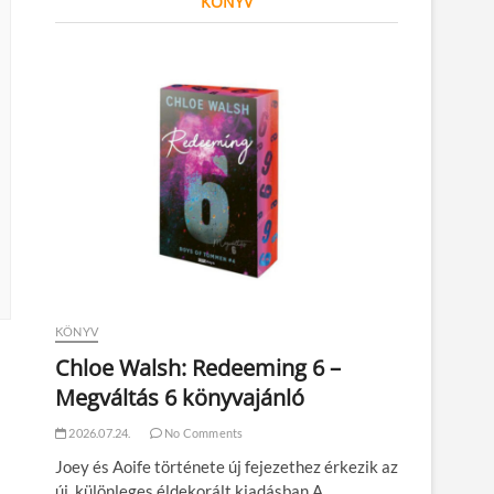
KÖNYV
KÖNYV
Chloe Walsh: Redeeming 6 –
Megváltás 6 könyvajánló
2026.07.24.
No Comments
Joey és Aoife története új fejezethez érkezik az
új, különleges éldekorált kiadásban A