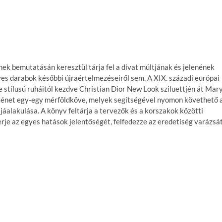
ek bemutatásán keresztül tárja fel a divat múltjának és jelenének
es darabok későbbi újraértelmezéseiről sem. A XIX. századi európai
 stílusú ruháitól kezdve Christian Dior New Look sziluettjén át Mar
ténet egy-egy mérföldköve, melyek segítségével nyomon követhető 
jáalakulása. A könyv feltárja a tervezők és a korszakok közötti
erje az egyes hatások jelentőségét, felfedezze az eredetiség varázsát