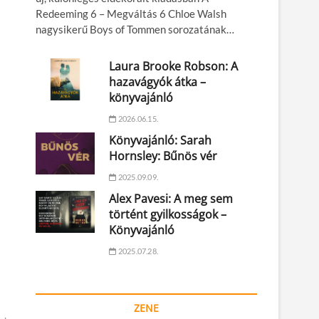
Redeeming 6 – Megváltás 6 Chloe Walsh
nagysikerű Boys of Tommen sorozatának…
Laura Brooke Robson: A
hazavágyók átka –
könyvajánló
2026.06.15.
Könyvajánló: Sarah
Hornsley: Bűnös vér
2025.09.09.
Alex Pavesi: A meg sem
történt gyilkosságok –
Könyvajánló
2025.07.28.
ZENE