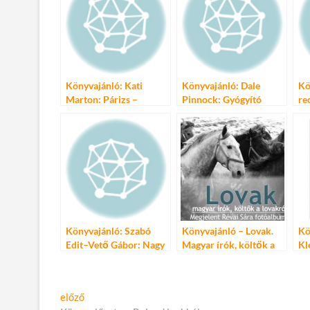
o
r
t
e
o
g
k
Könyvajánló: Kati
Könyvajánló: Dale
Kö
Marton: Párizs –
Pinnock: Gyógyító
re
szerelmeim története
konyha – A
szakácsdoktor receptjei
Könyvajánló: Szabó
Könyvajánló – Lovak.
Kö
Edit–Vető Gábor: Nagy
Magyar írók, költők a
Kl
séfkönyv
lovakról
Bejegyzés
Előző
előző