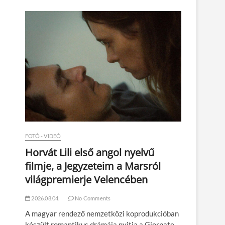
n
FOTÓ - VIDEÓ
Horvát Lili első angol nyelvű
filmje, a Jegyzeteim a Marsról
világpremierje Velencében
2026.08.04.
No Comments
A magyar rendező nemzetközi koprodukcióban
készült romantikus drámája nyitja a Giornate