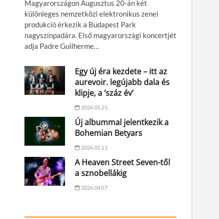
Magyarországon Augusztus 20-án két
különleges nemzetközi elektronikus zenei
produkció érkezik a Budapest Park
nagyszínpadára. Első magyarországi koncertjét
adja Padre Guilherme…
Egy új éra kezdete – itt az
aurevoir. legújabb dala és
klipje, a ‘száz év’
2026.05.25.
Új albummal jelentkezik a
Bohemian Betyars
2026.05.11.
A Heaven Street Seven-től
a sznobellákig
2026.04.07.