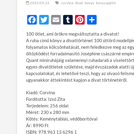
2015.09.23.
corvina
divat
könyv
könyvajánló
F
T
E
T
Pi
O
ac
w
m
u
nt
ss
100 ötlet, ami örökre megváltoztatta a divatot!
e
itt
ail
m
er
za
A ruha című könyv a divattörténet 100 úttörő modelljén
b
er
bl
es
m
folyamatos kölcsönhatását, nem feledkezve meg az egy
öltözködést forradalmasító Joséphine császárné empire
o
r
t
e
Quant miniruhájáig valamennyi ruhadarab a viselettör
o
g
egyes divatötletek születése, majd évszázadok alatti új
kapcsolatokat, és lehetővé teszi, hogy az olvasó felism
k
ugyanakkor áttekintést kapjon a divat történetéről.
Kiadó: Corvina
Fordította: Izsó Zita
Terjedelem: 256 oldal
Méret: 230 x 280 mm
Kötés: Keménytáblás, védőborítóval
Ár: 8990 Ft
ISBN: 978 963 13 6296 1