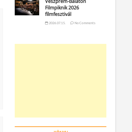
Veszprém-Balaton
Filmpiknik 2026
filmfesztivál
2026.07.15.
No Comments